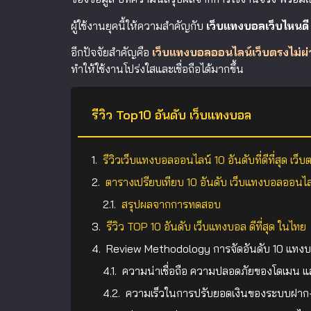
ผู้ใช้งานยุคนี้ให้ความสำคัญกับ
เว็บแทงบอลเว็บไหนดี
อีกปัจจัยสำคัญคือ
เว็บแทงบอลออนไลน์เว็บตรงไม่ผ่า
ทำให้ใช้งานโปร่งใสและเชื่อถือได้มากขึ้น
รีวิว Top10 อันดับ เว็บแทงบอล
รีวิวเว็บแทงบอลออนไลน์ 10 อันดับที่ดีที่สุด เว็
ตารางเปรียบเทียบ 10 อันดับ เว็บแทงบอลออนไล
สรุปผลจากการทดสอบ
รีวิว TOP 10 อันดับ เว็บแทงบอล ดีที่สุด ในไทย
Review Methodology การจัดอันดับ 10 แทงบอล
ความน่าเชื่อถือ ความปลอดภัยของโดเมน แล
ความเร็วในการปรับยอดเงินของระบบฝาก-ถ