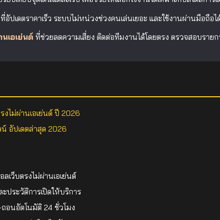
ที่อัปเดตราคาเร็ว ระบบไม่หน่วงช่วงคนเล่นเยอะ และใช้งานผ่านมือถือได้ล
นเอเย่นต์
ที่ช่วยลดความเสี่ยง ติดต่อทีมงานได้โดยตรง ตรวจสอบราย
บตรงไม่ผ่านเอเย่นต์ ปี 2026
น์ อัปเดตล่าสุด 2026
เว็บตรงไม่ผ่านเอเย่นต์
ะประวัติการเปิดให้บริการ
อนอัตโนมัติ 24 ชั่วโมง