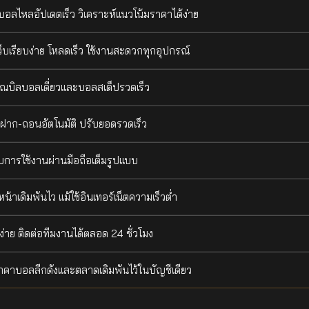
อลไหลอัปเดตเร็ว วิเคราะห์แนวโน้มราคาได้ง่าย
ว็บเรียบง่าย โหลดเร็ว ใช้งานสะดวกทุกอุปกรณ์
ณบิลบอลเดี่ยวและบอลสเต็ปรวดเร็ว
าก-ถอนอัตโนมัติ ปรับยอดรวดเร็ว
บการใช้งานผ่านมือถือเต็มรูปแบบ
น้าเดิมพันไว แม้ใช้อินเทอร์เน็ตความเร็วต่ำ
ง่าย ติดต่อทีมงานได้ตลอด 24 ชั่วโมง
คาบอลลีกดังและตลาดเดิมพันไว้ในบัญชีเดียว