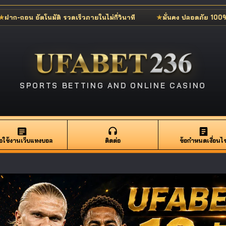
 อัตโนมัติ รวดเร็วภายในไม่กี่วินาที
มั่นคง ปลอดภัย 100% ระบบ
SPORTS BETTING AND ONLINE CASINO
มือใช้งานเว็บแทงบอล
ติดต่อ
ข้อกำหนดเงื่อนไ
นไลน์ 10 อันดับ เว็บตรงไม่ผ
ปลอดภัย จ่ายจริงทุกบิล