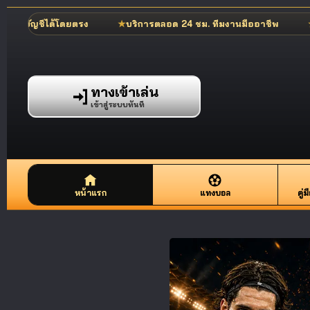
ญชีได้โดยตรง
บริการตลอด 24 ชม. ทีมงานมืออาชีพ
ฝาก-ถอน
ทางเข้าเล่น
เข้าสู่ระบบทันที
หน้าแรก
แทงบอล
คู่
รีวิวเว็บแทงบอลออ