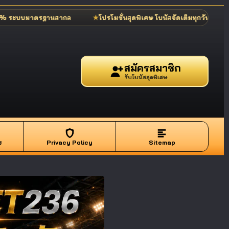
บมาตรฐานสากล
โปรโมชั่นสุดพิเศษ โบนัสจัดเต็มทุกวัน
เว็บตร
สมัครสมาชิก
รับโบนัสสุดพิเศษ
ข
Privacy Policy
Sitemap
่านเอเย่นต์ มั่นคง