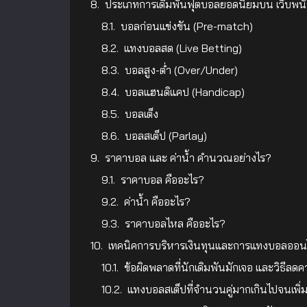
ประเภทการเดิมพันฟุตบอลยอดนิยมบน เว็บพน
บอลก่อนแข่งขัน (Pre-match)
แทงบอลสด (Live Betting)
บอลสูง-ต่ำ (Over/Under)
บอลแฮนดิแคป (Handicap)
บอลเต็ง
บอลสเต็ป (Parlay)
ราคาบอล และ ค่าน้ำ คำนวณอย่างไร?
ราคาบอล คืออะไร?
ค่าน้ำ คืออะไร?
ราคาบอลไหล คืออะไร?
เทคนิคการบริหารเงินทุนและการแทงบอลออน
ข้อผิดพลาดที่นักเดิมพันมักเจอ และวิธีลดค
แทงบอลสเต็ปที่จำนวนคู่มากเกินไปจนเพิ่ม