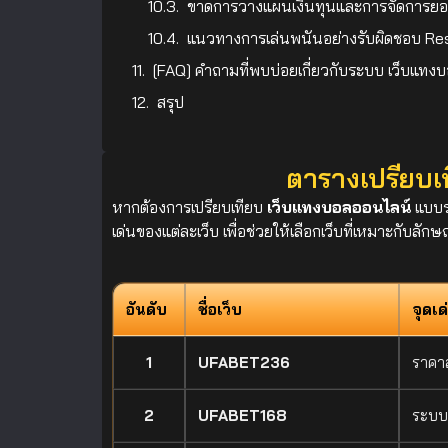
ขาดการวางแผนเงินทุนและการจัดการยอด
แนวทางการเล่นพนันอย่างรับผิดชอบ Re
[FAQ] คำถามที่พบบ่อยเกี่ยวกับระบบ เว็บแทง
สรุป
ตารางเปรียบเท
หากต้องการเปรียบเทียบ
เว็บแทงบอลออนไลน์
แบบร
เด่นของแต่ละเว็บ เพื่อช่วยให้เลือกเว็บที่เหมาะกับลัก
อันดับ
ชื่อเว็บ
จุดเ
1
UFABET236
ราคาส
2
UFABET168
ระบบเ