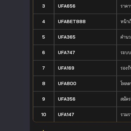
3
UFA656
ราคาบ
4
UFABET888
หน้าเ
5
UFA365
คำนว
6
UFA747
ระบบฝ
7
UFA169
รองรั
8
UFA800
โหลดห
9
UFA356
สมัคร
10
UFA147
รวมรา