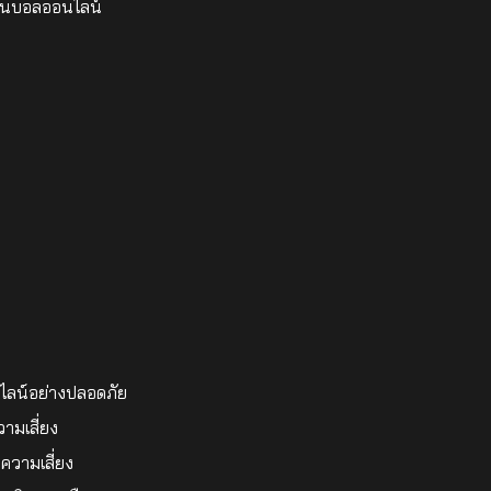
ันบอลออนไลน์
ไลน์อย่างปลอดภัย
วามเสี่ยง
ความเสี่ยง