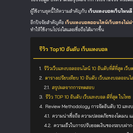
ผู้ใช้งานยุคนี้ให้ความสำคัญกับ
เว็บแทงบอลเว็บไหนดี
อีกปัจจัยสำคัญคือ
เว็บแทงบอลออนไลน์เว็บตรงไม่ผ่า
ทำให้ใช้งานโปร่งใสและเชื่อถือได้มากขึ้น
รีวิว Top10 อันดับ เว็บแทงบอล
รีวิวเว็บแทงบอลออนไลน์ 10 อันดับที่ดีที่สุด เว็
ตารางเปรียบเทียบ 10 อันดับ เว็บแทงบอลออนไล
สรุปผลจากการทดสอบ
รีวิว TOP 10 อันดับ เว็บแทงบอล ดีที่สุด ในไทย
Review Methodology การจัดอันดับ 10 แทงบอล
ความน่าเชื่อถือ ความปลอดภัยของโดเมน แล
ความเร็วในการปรับยอดเงินของระบบฝาก-ถ