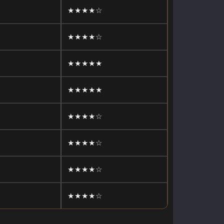
★★★★☆
★★★★☆
★★★★★
★★★★★
★★★★☆
★★★★☆
★★★★☆
★★★★☆