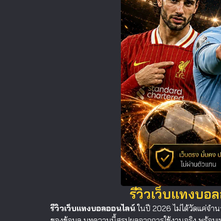
รีวิวเว็บแทงบอลอ
รีวิวเว็บแทงบอลออนไลน์
ในปี 2026 ไม่ได้วัดแค่จำ
ของข้อมูล บทความนี้สรุปผลจากการใช้งานจริง พร้อมเปรี