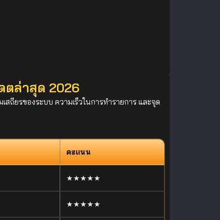
เดตล่าสุด 2026
ามเสถียรของระบบ ความเร็วในการทำรายการ และจุด
คะแนน
★★★★★
★★★★★