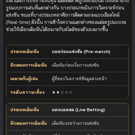
เกม และการบริหารเงินทุน แต่ละตลาดถูกออกแบบมาให้เหมาะกับ
รูปแบบการเล่นที่แตกต่างกัน บางประเภทเน้นการวิเคราะห์ก่อน
แข่งขัน ขณะที่บางประเภทอาศัยการติดตามเกมแบบเรียลไทม์
(Real-time) ดังนั้น การเข้าใจความแตกต่างของแต่ละรูปแบบจะ
ช่วยให้เลือกเดิมพันได้เหมาะกับสไตล์ของตัวเองมากขึ้น
ตารางเปรียบเทียบประเภทการเดิมพันฟุตบอล ลักษณะการเดิมพัน ผู้เล่นท
บอลก่อนแข่งขัน (Pre-match)
ประเภทเดิมพัน
ลักษณะการเดิมพัน
เหมาะกับผู้เล่น
เดิมพันก่อนเริ่มการแข่งขัน
ผู้ที่ชอบวิเคราะห์ข้อมูลล่วงหน้า
★★☆☆☆
แทงบอลสด (Live Betting)
เดิมพันระหว่างการแข่งขัน