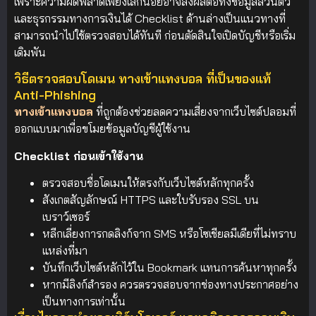
เพราะความผิดพลาดเพียงเล็กน้อยอาจส่งผลต่อทั้งข้อมูลส่วนตัว
และธุรกรรมทางการเงินได้ Checklist ด้านล่างเป็นแนวทางที่
สามารถนำไปใช้ตรวจสอบได้ทันที ก่อนตัดสินใจเปิดบัญชีหรือเริ่ม
เดิมพัน
วิธีตรวจสอบโดเมน ทางเข้าแทงบอล ที่เป็นของแท้
Anti-Phishing
ทางเข้าแทงบอล
ที่ถูกต้องช่วยลดความเสี่ยงจากเว็บไซต์ปลอมที่
ออกแบบมาเพื่อขโมยข้อมูลบัญชีผู้ใช้งาน
Checklist ก่อนเข้าใช้งาน
ตรวจสอบชื่อโดเมนให้ตรงกับเว็บไซต์หลักทุกครั้ง
สังเกตสัญลักษณ์ HTTPS และใบรับรอง SSL บน
เบราว์เซอร์
หลีกเลี่ยงการกดลิงก์จาก SMS หรือโซเชียลมีเดียที่ไม่ทราบ
แหล่งที่มา
บันทึกเว็บไซต์หลักไว้ใน Bookmark แทนการค้นหาทุกครั้ง
หากมีลิงก์สำรอง ควรตรวจสอบจากช่องทางประกาศอย่าง
เป็นทางการเท่านั้น