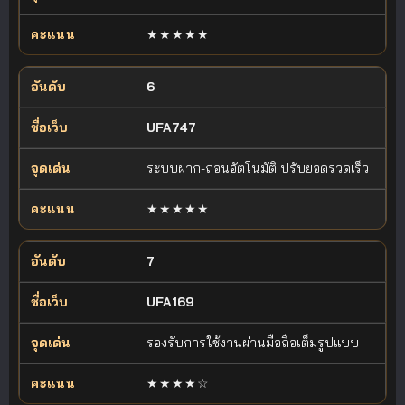
★★★★★
6
UFA747
ระบบฝาก-ถอนอัตโนมัติ ปรับยอดรวดเร็ว
★★★★★
7
UFA169
รองรับการใช้งานผ่านมือถือเต็มรูปแบบ
★★★★☆