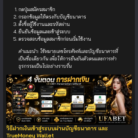
กดปุ่มสมัครสมาชิก
กรอกข้อมูลให้ตรงกับบัญชีธนาคาร
ตั้งชื่อผู้ใช้งานและรหัสผ่าน
ยืนยันข้อมูลและเข้าสู่ระบบ
ตรวจสอบข้อมูลสมาชิกก่อนเริ่มใช้งาน
คำแนะนำ: ใช้หมายเลขโทรศัพท์และบัญชีธนาคารที่
เป็นชื่อเดียวกัน เพื่อให้การยืนยันตัวตนและการทำ
ธุรกรรมเป็นไปอย่างราบรื่น
วิธีฝากเงินเข้าสู่ระบบผ่านบัญชีธนาคาร และ
TrueMoney Wallet