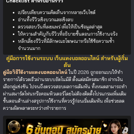
Checklist สำหรับอ่านรีวิว
เปรียบเทียบความคิดเห็นจากหลายเว็บไซต์
อ่านทั้งรีวิวเชิงบวกและเชิงลบ
ตรวจสอบวันที่เผยแพร่ เพื่อให้เป็นข้อมูลล่าสุด
ให้ความสำคัญกับรีวิวที่อธิบายขั้นตอนการใช้งานจริง
หลีกเลี่ยงรีวิวที่มีลักษณะโฆษณาหรือใช้ข้อความซ้ำ
จำนวนมาก
คู่มือการใช้งานระบบ เว็บแทงบอลออนไลน์ สำหรับผู้เริ่ม
ต้น
คู่มือวิธีใช้งานแทงบอลออนไลน์
ในปี 2026 ถูกออกแบบให้ทำ
รายการได้รวดเร็วผ่านระบบอัตโนมัติ ตั้งแต่สมัครสมาชิก ฝากเงิน
เลือกคู่แข่งขัน ไปจนถึงตรวจสอบผลการเดิมพัน ทั้งหมดสามารถทำ
ผ่านสมาร์ตโฟนหรือคอมพิวเตอร์โดยไม่ต้องติดตั้งโปรแกรมเพิ่มเติม
ขั้นตอนด้านล่างสรุปการใช้งานที่ควรรู้ก่อนเริ่มเดิมพัน เพื่อช่วยลด
ความผิดพลาดระหว่างทำรายการ