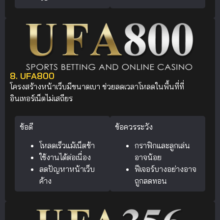
8. UFA800
โครงสร้างหน้าเว็บมีขนาดเบา ช่วยลดเวลาโหลดในพื้นที่ที่
อินเทอร์เน็ตไม่เสถียร
ข้อดี
ข้อควรระวัง
โหลดเร็วแม้เน็ตช้า
กราฟิกและลูกเล่น
ใช้งานได้ต่อเนื่อง
อาจน้อย
ลดปัญหาหน้าเว็บ
ฟีเจอร์บางอย่างอาจ
ค้าง
ถูกลดทอน