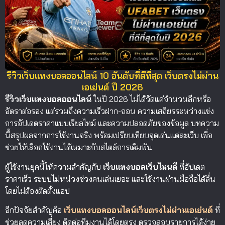
เอเย่นต์ มั่นคงปลอดภัย
จ่ายจริงทุกบิล
รีวิวเว็บแทงบอลออนไลน์ 10 อันดับที่ดีที่สุด เว็บตรงไม่ผ่าน
เอเย่นต์ ปี 2026
รีวิวเว็บแทงบอลออนไลน์
ในปี 2026 ไม่ได้วัดแค่จำนวนลีกหรือ
อัตราต่อรอง แต่รวมถึงความเร็วฝาก-ถอน ความเสถียรระหว่างแข่ง
การอัปเดตราคาแบบเรียลไทม์ และความปลอดภัยของข้อมูล บทความ
นี้สรุปผลจากการใช้งานจริง พร้อมเปรียบเทียบจุดเด่นแต่ละเว็บ เพื่อ
ช่วยให้เลือกใช้งานได้เหมาะกับสไตล์การเดิมพัน
ผู้ใช้งานยุคนี้ให้ความสำคัญกับ
เว็บแทงบอลเว็บไหนดี
ที่อัปเดต
ราคาเร็ว ระบบไม่หน่วงช่วงคนเล่นเยอะ และใช้งานผ่านมือถือได้ลื่น
โดยไม่ต้องติดตั้งแอป
อีกปัจจัยสำคัญคือ
เว็บแทงบอลออนไลน์เว็บตรงไม่ผ่านเอเย่นต์
ที่
ช่วยลดความเสี่ยง ติดต่อทีมงานได้โดยตรง ตรวจสอบรายการได้ง่าย