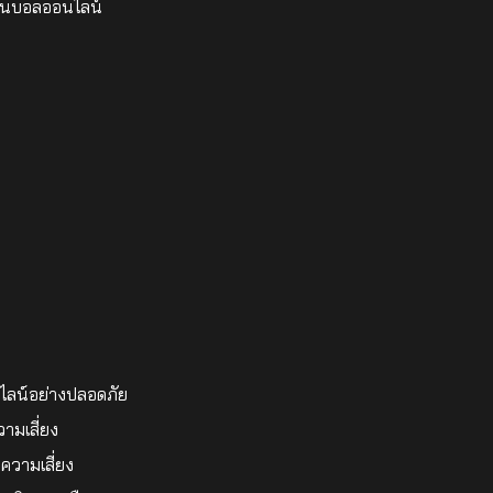
ันบอลออนไลน์
ไลน์อย่างปลอดภัย
วามเสี่ยง
ความเสี่ยง