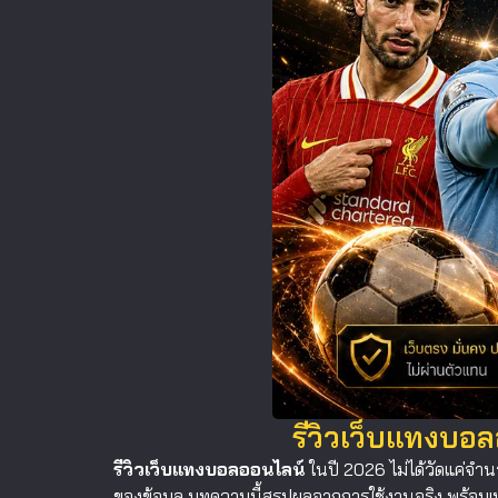
รีวิวเว็บแทงบอลอ
รีวิวเว็บแทงบอลออนไลน์
ในปี 2026 ไม่ได้วัดแค่จำ
ของข้อมูล บทความนี้สรุปผลจากการใช้งานจริง พร้อมเปรี