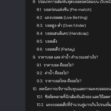
ประเภทการเดิมพันฟุตบอลยอดนิยมบน เว็บพน
บอลก่อนแข่งขัน (Pre-match)
แทงบอลสด (Live Betting)
บอลสูง-ต่ำ (Over/Under)
บอลแฮนดิแคป (Handicap)
บอลเต็ง
บอลสเต็ป (Parlay)
ราคาบอล และ ค่าน้ำ คำนวณอย่างไร?
ราคาบอล คืออะไร?
ค่าน้ำ คืออะไร?
ราคาบอลไหล คืออะไร?
เทคนิคการบริหารเงินทุนและการแทงบอลออน
ข้อผิดพลาดที่นักเดิมพันมักเจอ และวิธีลดค
แทงบอลสเต็ปที่จำนวนคู่มากเกินไปจนเพิ่ม