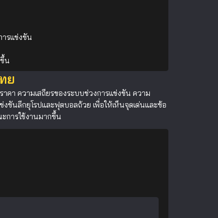
การแข่งขัน
ึ้น
ไทย
เดตราคา ความเสถียรของระบบช่วงการแข่งขัน ความ
งขันลีกยุโรปและฟุตบอลถ้วย เพื่อให้เห็นจุดเด่นและข้อ
ณะการใช้งานมากขึ้น