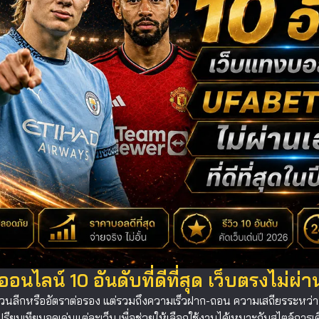
อนไลน์ 10 อันดับที่ดีที่สุด เว็บตรงไม่ผ่า
นวนลีกหรืออัตราต่อรอง แต่รวมถึงความเร็วฝาก-ถอน ความเสถียรระหว่
ยบเทียบจุดเด่นแต่ละเว็บ เพื่อช่วยให้เลือกใช้งานได้เหมาะกับสไตล์การเ