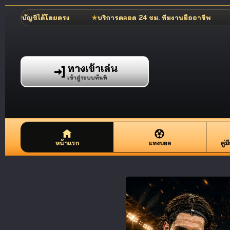
ชีได้โดยตรง
บริการตลอด 24 ชม. ทีมงานมืออาชีพ
ฝาก-ถอน 
ทางเข้าเล่น
เข้าสู่ระบบทันที
หน้าแรก
แทงบอล
คู่
รีวิวเว็บแทงบอลออ