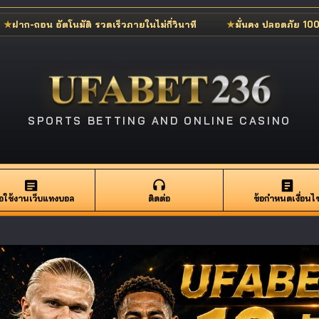
อัตโนมัติ รวดเร็วภายในไม่กี่วินาที
มั่นคง ปลอดภัย 100% ระบบม
SPORTS BETTING AND ONLINE CASINO
มือใช้งานเว็บแทงบอล
ติดต่อ
ข้อกำหนดเงื่อนไ
นไลน์ 10 อันดับ เว็บตรงไม่ผ
ปลอดภัย จ่ายจริงทุกบิล