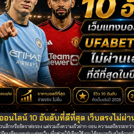
อนไลน์ 10 อันดับที่ดีที่สุด เว็บตรงไม่ผ่า
นวนลีกหรืออัตราต่อรอง แต่รวมถึงความเร็วฝาก-ถอน ความเสถียรระหว่
ยบเทียบจุดเด่นแต่ละเว็บ เพื่อช่วยให้เลือกใช้งานได้เหมาะกับสไตล์การเ