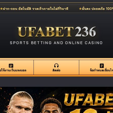
 อัตโนมัติ รวดเร็วภายในไม่กี่วินาที
มั่นคง ปลอดภัย 100% ระบบ
SPORTS BETTING AND ONLINE CASINO
มือใช้งานเว็บแทงบอล
ติดต่อ
ข้อกำหนดเงื่อนไ
นไลน์ 10 อันดับ เว็บตรงไม่ผ
ปลอดภัย จ่ายจริงทุกบิล