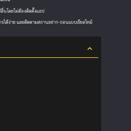
ื่นโดยไม่ต้องติดตั้งแอป
การได้ง่าย และติดตามสถานะฝาก-ถอนแบบเรียลไทม์