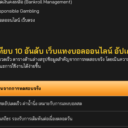
เงินคงเหลือ (Bankroll Management)
sponsible Gambling
บอลออนไลน์ เว็บตรง
ียบ 10 อันดับ เว็บแทงบอลออนไลน์ อัป
วดเร็ว ตารางด้านล่างสรุปข้อมูลสำคัญจากการทดสอบจริง โดยเน้นคว
ษณะการใช้งานได้ง่ายขึ้น
ด่นจากการทดสอบจริง
ดอัปเดตเร็ว ค่าน้ำนิ่ง เหมาะกับการแทงบอลสด
สถียร รองรับการเดิมพันต่อเนื่องตลอดวัน