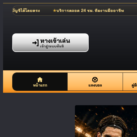
ญชีได้โดยตรง
บริการตลอด 24 ชม. ทีมงานมืออาชีพ
ฝาก-ถอน
ทางเข้าเล่น
เข้าสู่ระบบทันที
หน้าแรก
แทงบอล
คู่
รีวิวเว็บแทงบอลออ