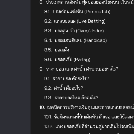
ประเภทการเดิมพันฟุตบอลยอดนิยมบน เว็บพน
บอลก่อนแข่งขัน (Pre-match)
แทงบอลสด (Live Betting)
บอลสูง-ต่ำ (Over/Under)
บอลแฮนดิแคป (Handicap)
บอลเต็ง
บอลสเต็ป (Parlay)
ราคาบอล และ ค่าน้ำ คำนวณอย่างไร?
ราคาบอล คืออะไร?
ค่าน้ำ คืออะไร?
ราคาบอลไหล คืออะไร?
เทคนิคการบริหารเงินทุนและการแทงบอลออน
ข้อผิดพลาดที่นักเดิมพันมักเจอ และวิธีลดค
แทงบอลสเต็ปที่จำนวนคู่มากเกินไปจนเพิ่ม