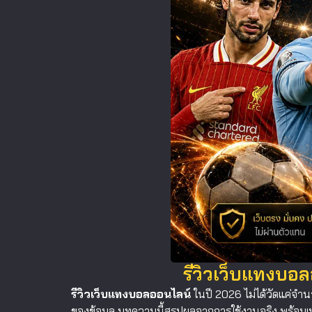
รีวิวเว็บแทงบอลอ
รีวิวเว็บแทงบอลออนไลน์
ในปี 2026 ไม่ได้วัดแค่จำ
ของข้อมูล บทความนี้สรุปผลจากการใช้งานจริง พร้อมเปรี