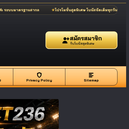
มาตรฐานสากล
โปรโมชั่นสุดพิเศษ โบนัสจัดเต็มทุกวัน
เว็บตรง
สมัครสมาชิก
รับโบนัสสุดพิเศษ
ข
Privacy Policy
Sitemap
่านเอเย่นต์ มั่นคง