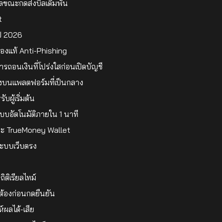
ขณะกดส่งบิลเดิมพัน
t
ปี 2026
ของแท้ Anti-Phishing
ารถอนเงินที่โปร่งใสก่อนเปิดบัญชี
ิงบนแพลตฟอร์มที่เป็นกลาง
ผู้เริ่มต้น
บอัตโนมัติภายใน 1 นาที
 และ TrueMoney Wallet
ะบบเว็บตรง
ติเรียลไทม์
้องก่อนกดยืนยัน
์ผลได้-เสีย