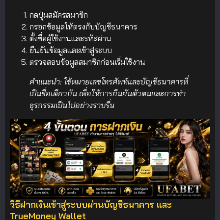
กดปุ่มสมัครสมาชิก
กรอกข้อมูลให้ตรงกับบัญชีธนาคาร
ตั้งชื่อผู้ใช้งานและรหัสผ่าน
ยืนยันข้อมูลและเข้าสู่ระบบ
ตรวจสอบข้อมูลสมาชิกก่อนเริ่มใช้งาน
คำแนะนำ: ใช้หมายเลขโทรศัพท์และบัญชีธนาคารที่
เป็นชื่อเดียวกัน เพื่อให้การยืนยันตัวตนและการทำ
ธุรกรรมเป็นไปอย่างราบรื่น
วิธีฝากเงินเข้าสู่ระบบผ่านบัญชีธนาคาร และ
TrueMoney Wallet