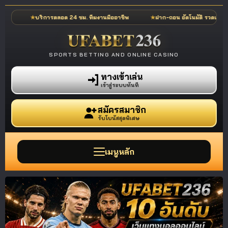
บริการตลอด 24 ชม. ทีมงานมืออาชีพ
ฝาก-ถอน อัตโนมัติ รวดเร็วภายในไม่กี่วินา
SPORTS BETTING AND ONLINE CASINO
ทางเข้าเล่น
เข้าสู่ระบบทันที
สมัครสมาชิก
รับโบนัสสุดพิเศษ
เมนูหลัก
รีวิวเว็บแทงบอลออนไลน์
10 อันดับ เว็บตรงไม่ผ่าน