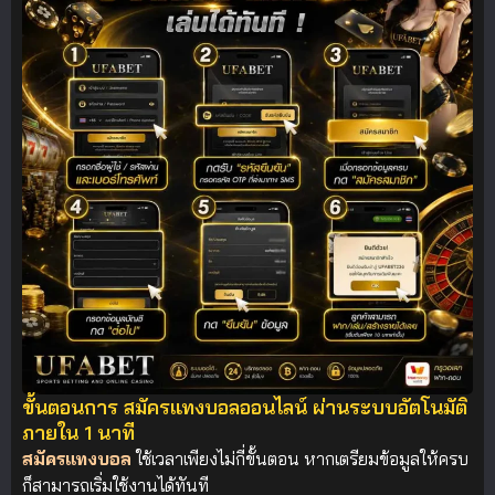
ขั้นตอนการ สมัครแทงบอลออนไลน์ ผ่านระบบอัตโนมัติ
ภายใน 1 นาที
สมัครแทงบอล
ใช้เวลาเพียงไม่กี่ขั้นตอน หากเตรียมข้อมูลให้ครบ
ก็สามารถเริ่มใช้งานได้ทันที