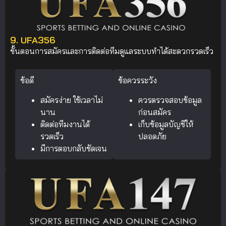
9. UFA356
ขั้นตอนการสมัครและการติดต่อทีมดูแลระบบทำได้สะดวกรวดเร็ว
ข้อดี
ข้อควรระวัง
สมัครง่าย ใช้เวลาไม่
ควรตรวจสอบข้อมูล
นาน
ก่อนสมัคร
ติดต่อทีมงานได้
เก็บข้อมูลบัญชีให้
รวดเร็ว
ปลอดภัย
มีการตอบกลับชัดเจน