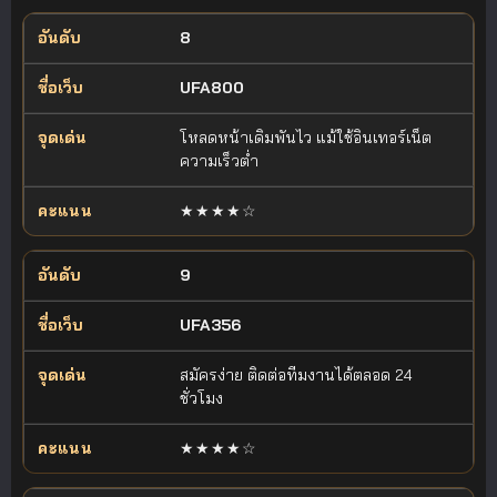
8
UFA800
โหลดหน้าเดิมพันไว แม้ใช้อินเทอร์เน็ต
ความเร็วต่ำ
★★★★☆
9
UFA356
สมัครง่าย ติดต่อทีมงานได้ตลอด 24
ชั่วโมง
★★★★☆