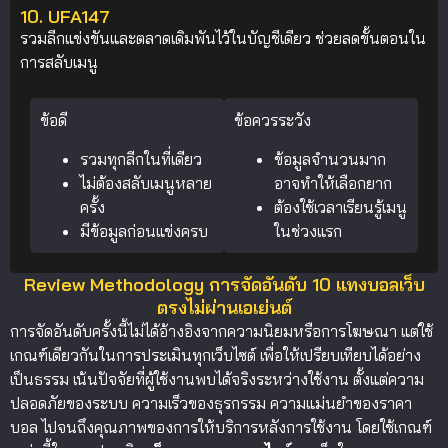
10. UFA147
รวมลีกแข่งขันและตลาดเดิมพันไว้ในบัญชีเดียว ช่วยลดขั้นตอนใน
การสลับเมนู
ข้อดี
ข้อควรระวัง
รวมทุกลีกในที่เดียว
ข้อมูลจำนวนมาก
ไม่ต้องสลับเมนูหลาย
อาจทำให้เลือกยาก
ครั้ง
ต้องใช้เวลาเรียนรู้เมนู
มีข้อมูลก่อนแข่งครบ
ในช่วงแรก
Review Methodology การจัดอันดับ 10 แทงบอลเว็บ
ตรงไม่ผ่านเอเย่นต์
การจัดอันดับครั้งนี้ไม่ได้อ้างอิงจากความนิยมหรือการโฆษณา แต่ใช้
เกณฑ์เดียวกันในการประเมินทุกเว็บไซต์ เพื่อให้เปรียบเทียบได้อย่าง
เป็นธรรม เน้นปัจจัยที่ผู้ใช้งานพบได้จริงระหว่างใช้งาน ตั้งแต่ความ
ปลอดภัยของระบบ ความเร็วของธุรกรรม ความแม่นยำของราคา
บอล ไปจนถึงคุณภาพของการให้บริการหลังการใช้งาน โดยใช้เกณฑ์