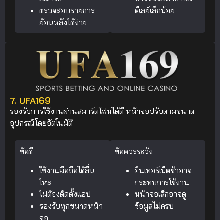
ตรวจสอบรายการ
ดีเลย์เล็กน้อย
ย้อนหลังได้ง่าย
7. UFA169
รองรับการใช้งานผ่านสมาร์ตโฟนได้ดี หน้าจอปรับตามขนาด
อุปกรณ์โดยอัตโนมัติ
ข้อดี
ข้อควรระวัง
ใช้งานมือถือได้ลื่น
อินเทอร์เน็ตช้าอาจ
ไหล
กระทบการใช้งาน
ไม่ต้องติดตั้งแอป
หน้าจอเล็กอาจดู
รองรับทุกขนาดหน้า
ข้อมูลไม่ครบ
จอ