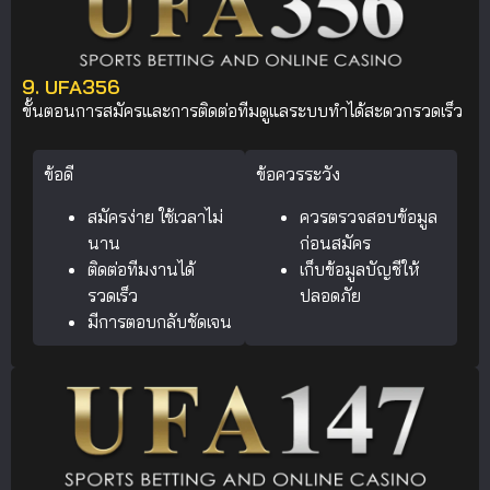
9. UFA356
ขั้นตอนการสมัครและการติดต่อทีมดูแลระบบทำได้สะดวกรวดเร็ว
ข้อดี
ข้อควรระวัง
สมัครง่าย ใช้เวลาไม่
ควรตรวจสอบข้อมูล
นาน
ก่อนสมัคร
ติดต่อทีมงานได้
เก็บข้อมูลบัญชีให้
รวดเร็ว
ปลอดภัย
มีการตอบกลับชัดเจน