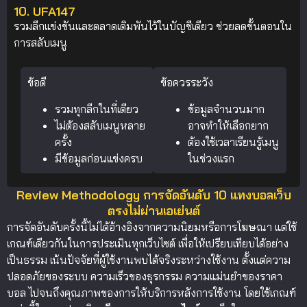
10. UFA147
รวมลีกแข่งขันและตลาดเดิมพันไว้ในบัญชีเดียว ช่วยลดขั้นตอนใน
การสลับเมนู
ข้อดี
ข้อควรระวัง
รวมทุกลีกในที่เดียว
ข้อมูลจำนวนมาก
ไม่ต้องสลับเมนูหลาย
อาจทำให้เลือกยาก
ครั้ง
ต้องใช้เวลาเรียนรู้เมนู
มีข้อมูลก่อนแข่งครบ
ในช่วงแรก
Review Methodology การจัดอันดับ 10 แทงบอลเว็บ
ตรงไม่ผ่านเอเย่นต์
การจัดอันดับครั้งนี้ไม่ได้อ้างอิงจากความนิยมหรือการโฆษณา แต่ใช้
เกณฑ์เดียวกันในการประเมินทุกเว็บไซต์ เพื่อให้เปรียบเทียบได้อย่าง
เป็นธรรม เน้นปัจจัยที่ผู้ใช้งานพบได้จริงระหว่างใช้งาน ตั้งแต่ความ
ปลอดภัยของระบบ ความเร็วของธุรกรรม ความแม่นยำของราคา
บอล ไปจนถึงคุณภาพของการให้บริการหลังการใช้งาน โดยใช้เกณฑ์