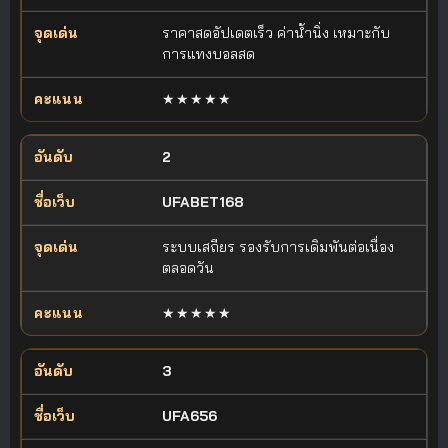
ราคาสดอัปเดตเร็ว ค่าน้ำนิ่ง เหมาะกับ
การแทงบอลสด
★★★★★
2
UFABET168
ระบบเสถียร รองรับการเดิมพันต่อเนื่อง
ตลอดวัน
★★★★★
3
UFA656