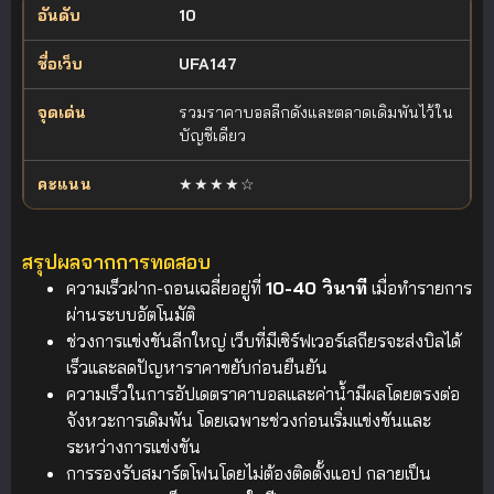
10
UFA147
รวมราคาบอลลีกดังและตลาดเดิมพันไว้ใน
บัญชีเดียว
★★★★☆
สรุปผลจากการทดสอบ
ความเร็วฝาก-ถอนเฉลี่ยอยู่ที่
10-40 วินาที
เมื่อทำรายการ
ผ่านระบบอัตโนมัติ
ช่วงการแข่งขันลีกใหญ่ เว็บที่มีเซิร์ฟเวอร์เสถียรจะส่งบิลได้
เร็วและลดปัญหาราคาขยับก่อนยืนยัน
ความเร็วในการอัปเดตราคาบอลและค่าน้ำมีผลโดยตรงต่อ
จังหวะการเดิมพัน โดยเฉพาะช่วงก่อนเริ่มแข่งขันและ
ระหว่างการแข่งขัน
การรองรับสมาร์ตโฟนโดยไม่ต้องติดตั้งแอป กลายเป็น