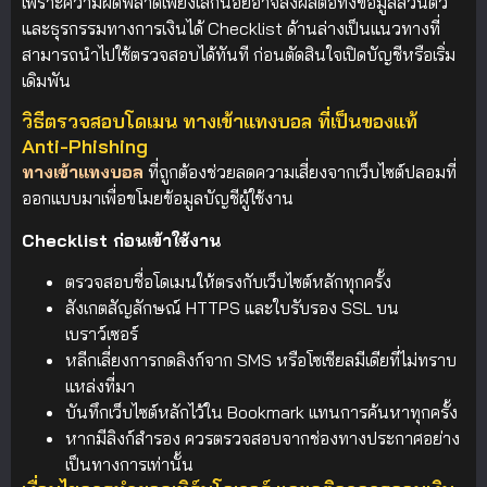
เพราะความผิดพลาดเพียงเล็กน้อยอาจส่งผลต่อทั้งข้อมูลส่วนตัว
และธุรกรรมทางการเงินได้ Checklist ด้านล่างเป็นแนวทางที่
สามารถนำไปใช้ตรวจสอบได้ทันที ก่อนตัดสินใจเปิดบัญชีหรือเริ่ม
เดิมพัน
วิธีตรวจสอบโดเมน ทางเข้าแทงบอล ที่เป็นของแท้
Anti-Phishing
ทางเข้าแทงบอล
ที่ถูกต้องช่วยลดความเสี่ยงจากเว็บไซต์ปลอมที่
ออกแบบมาเพื่อขโมยข้อมูลบัญชีผู้ใช้งาน
Checklist ก่อนเข้าใช้งาน
ตรวจสอบชื่อโดเมนให้ตรงกับเว็บไซต์หลักทุกครั้ง
สังเกตสัญลักษณ์ HTTPS และใบรับรอง SSL บน
เบราว์เซอร์
หลีกเลี่ยงการกดลิงก์จาก SMS หรือโซเชียลมีเดียที่ไม่ทราบ
แหล่งที่มา
บันทึกเว็บไซต์หลักไว้ใน Bookmark แทนการค้นหาทุกครั้ง
หากมีลิงก์สำรอง ควรตรวจสอบจากช่องทางประกาศอย่าง
เป็นทางการเท่านั้น