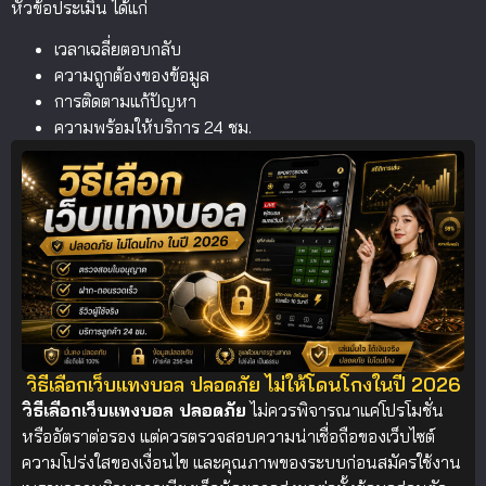
หัวข้อประเมิน ได้แก่
เวลาเฉลี่ยตอบกลับ
ความถูกต้องของข้อมูล
การติดตามแก้ปัญหา
ความพร้อมให้บริการ 24 ชม.
วิธีเลือกเว็บแทงบอล ปลอดภัย ไม่ให้โดนโกงในปี 2026
วิธีเลือกเว็บแทงบอล ปลอดภัย
ไม่ควรพิจารณาแค่โปรโมชั่น
หรืออัตราต่อรอง แต่ควรตรวจสอบความน่าเชื่อถือของเว็บไซต์
ความโปร่งใสของเงื่อนไข และคุณภาพของระบบก่อนสมัครใช้งาน