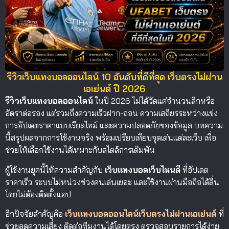
เอเย่นต์ มั่นคงปลอดภัย
จ่ายจริงทุกบิล
รีวิวเว็บแทงบอลออนไลน์ 10 อันดับที่ดีที่สุด เว็บตรงไม่ผ่าน
เอเย่นต์ ปี 2026
รีวิวเว็บแทงบอลออนไลน์
ในปี 2026 ไม่ได้วัดแค่จำนวนลีกหรือ
อัตราต่อรอง แต่รวมถึงความเร็วฝาก-ถอน ความเสถียรระหว่างแข่ง
การอัปเดตราคาแบบเรียลไทม์ และความปลอดภัยของข้อมูล บทความ
นี้สรุปผลจากการใช้งานจริง พร้อมเปรียบเทียบจุดเด่นแต่ละเว็บ เพื่อ
ช่วยให้เลือกใช้งานได้เหมาะกับสไตล์การเดิมพัน
ผู้ใช้งานยุคนี้ให้ความสำคัญกับ
เว็บแทงบอลเว็บไหนดี
ที่อัปเดต
ราคาเร็ว ระบบไม่หน่วงช่วงคนเล่นเยอะ และใช้งานผ่านมือถือได้ลื่น
โดยไม่ต้องติดตั้งแอป
อีกปัจจัยสำคัญคือ
เว็บแทงบอลออนไลน์เว็บตรงไม่ผ่านเอเย่นต์
ที่
ช่วยลดความเสี่ยง ติดต่อทีมงานได้โดยตรง ตรวจสอบรายการได้ง่าย