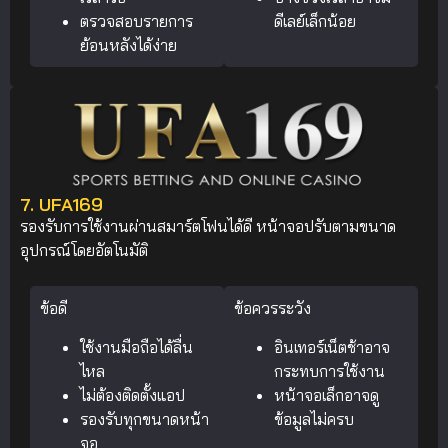
ตรวจสอบรายการ
ดีเลย์เล็กน้อย
ย้อนหลังได้ง่าย
7. UFA169
รองรับการใช้งานผ่านสมาร์ตโฟนได้ดี หน้าจอปรับตามขนาด
อุปกรณ์โดยอัตโนมัติ
ข้อดี
ข้อควรระวัง
ใช้งานมือถือได้ลื่น
อินเทอร์เน็ตช้าอาจ
ไหล
กระทบการใช้งาน
ไม่ต้องติดตั้งแอป
หน้าจอเล็กอาจดู
รองรับทุกขนาดหน้า
ข้อมูลไม่ครบ
จอ