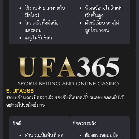
ใช้งานง่าย เหมาะกับ
ฟีเจอร์อาจไม่ลึกเท่า
มือใหม่
เว็บขั้นสูง
โหลดเร็วทั้งมือถือ
ดีไซน์เรียบ อาจไม่
และคอม
ถูกใจบางคน
เมนูไม่ซับซ้อน
5. UFA365
ระบบคำนวณบิลรวดเร็ว รองรับทั้งบอลเดี่ยวและบอลสเต็ปได้
อย่างมีประสิทธิภาพ
ข้อดี
ข้อควรระวัง
คำนวณบิลทันที ลด
ต้องตรวจสอบบิล