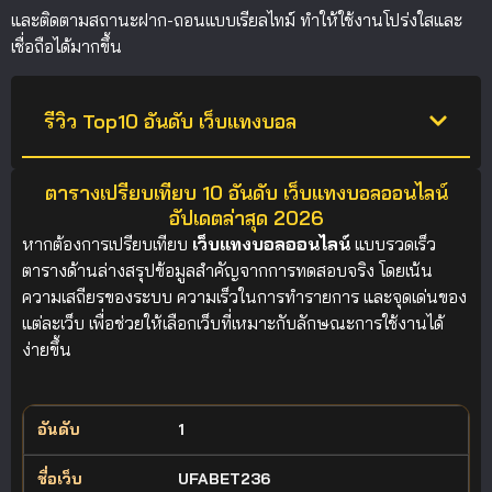
และติดตามสถานะฝาก-ถอนแบบเรียลไทม์ ทำให้ใช้งานโปร่งใสและ
เชื่อถือได้มากขึ้น
รีวิว Top10 อันดับ เว็บแทงบอล
ตารางเปรียบเทียบ 10 อันดับ เว็บแทงบอลออนไลน์
อัปเดตล่าสุด 2026
หากต้องการเปรียบเทียบ
เว็บแทงบอลออนไลน์
แบบรวดเร็ว
ตารางด้านล่างสรุปข้อมูลสำคัญจากการทดสอบจริง โดยเน้น
ความเสถียรของระบบ ความเร็วในการทำรายการ และจุดเด่นของ
แต่ละเว็บ เพื่อช่วยให้เลือกเว็บที่เหมาะกับลักษณะการใช้งานได้
ง่ายขึ้น
1
อันดับ
ชื่อเว็บ
จุดเด่นจากการทดสอบจริง
คะแนน
UFABET236