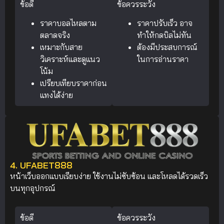
ข้อดี
ข้อควรระวัง
ราคาบอลไหลตาม
ราคาปรับเร็ว อาจ
ตลาดจริง
ทำให้กดบิลไม่ทัน
เหมาะกับสาย
ต้องมีประสบการณ์
วิเคราะห์และดูแนว
ในการอ่านราคา
โน้ม
เปรียบเทียบราคาก่อน
แทงได้ง่าย
4. UFABET888
หน้าเว็บออกแบบเรียบง่าย ใช้งานไม่ซับซ้อน และโหลดได้รวดเร็ว
บนทุกอุปกรณ์
ข้อดี
ข้อควรระวัง