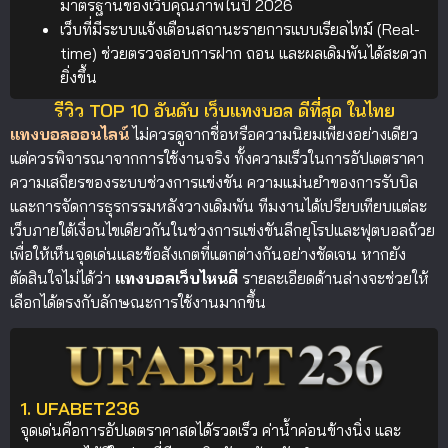
มาตรฐานของเว็บคุณภาพในปี 2026
เว็บที่มีระบบแจ้งเตือนสถานะรายการแบบเรียลไทม์ (Real-
time) ช่วยตรวจสอบการฝาก ถอน และผลเดิมพันได้สะดวก
ยิ่งขึ้น
รีวิว TOP 10 อันดับ เว็บแทงบอล ดีที่สุด ในไทย
แทงบอลออนไลน์
ไม่ควรดูจากชื่อหรือความนิยมเพียงอย่างเดียว
แต่ควรพิจารณาจากการใช้งานจริง ทั้งความเร็วในการอัปเดตราคา
ความเสถียรของระบบช่วงการแข่งขัน ความแม่นยำของการรับบิล
และการจัดการธุรกรรมหลังวางเดิมพัน ทีมงานได้เปรียบเทียบแต่ละ
เว็บภายใต้เงื่อนไขเดียวกันในช่วงการแข่งขันลีกยุโรปและฟุตบอลถ้วย
เพื่อให้เห็นจุดเด่นและข้อสังเกตที่แตกต่างกันอย่างชัดเจน หากยัง
ตัดสินใจไม่ได้ว่า
แทงบอลเว็บไหนดี
รายละเอียดด้านล่างจะช่วยให้
เลือกได้ตรงกับลักษณะการใช้งานมากขึ้น
1. UFABET236
จุดเด่นคือการอัปเดตราคาสดได้รวดเร็ว ค่าน้ำค่อนข้างนิ่ง และ