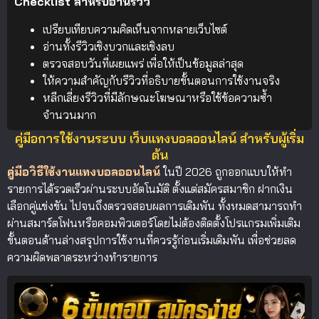
Checklist สำหรับอ่านรีวิว
เปรียบเทียบความคิดเห็นจากหลายเว็บไซต์
อ่านทั้งรีวิวเชิงบวกและเชิงลบ
ตรวจสอบวันที่เผยแพร่ เพื่อให้เป็นข้อมูลล่าสุด
ให้ความสำคัญกับรีวิวที่อธิบายขั้นตอนการใช้งานจริง
หลีกเลี่ยงรีวิวที่มีลักษณะโฆษณาหรือใช้ข้อความซ้ำ
จำนวนมาก
คู่มือการใช้งานระบบ เว็บแทงบอลออนไลน์ สำหรับผู้เริ่ม
ต้น
คู่มือวิธีใช้งานแทงบอลออนไลน์
ในปี 2026 ถูกออกแบบให้ทำ
รายการได้รวดเร็วผ่านระบบอัตโนมัติ ตั้งแต่สมัครสมาชิก ฝากเงิน
เลือกคู่แข่งขัน ไปจนถึงตรวจสอบผลการเดิมพัน ทั้งหมดสามารถทำ
ผ่านสมาร์ตโฟนหรือคอมพิวเตอร์โดยไม่ต้องติดตั้งโปรแกรมเพิ่มเติม
ขั้นตอนด้านล่างสรุปการใช้งานที่ควรรู้ก่อนเริ่มเดิมพัน เพื่อช่วยลด
ความผิดพลาดระหว่างทำรายการ