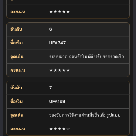
★★★★★
6
UFA747
ระบบฝาก-ถอนอัตโนมัติ ปรับยอดรวดเร็ว
★★★★★
7
UFA169
รองรับการใช้งานผ่านมือถือเต็มรูปแบบ
★★★★☆