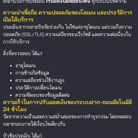
เหล่านี้ในการประเมิน
เว็บแทงบอลออนไลน์
ทุกเว็บในบทความ
ความน่าเชื่อถือ ความปลอดภัยของโดเมน และประวัติการ
เปิดให้บริการ
ประเมินจากหลายปัจจัยร่วมกัน ไม่ใช่แค่อายุโดเมน แต่รวมถึงความ
ปลอดภัย (SSL/TLS) ความเสถียรของเว็บไซต์ และความต่อเนื่องใน
การให้บริการ
สิ่งที่ตรวจสอบ ได้แก่
อายุโดเมน
การเข้ารหัสข้อมูล
ความเสถียรช่วงใช้งานสูง
ประวัติการเปลี่ยนโดเมน
ความชัดเจนของข้อมูลติดต่อ
ความเร็วในการปรับยอดเงินของระบบฝาก-ถอนอัตโนมัติ
24 ชั่วโมง
วัดจากความเร็วและความสม่ำเสมอของการทำธุรกรรม โดยทดสอบ
หลายรอบภายใต้เงื่อนไขเดียวกัน
หัวข้อประเมิน ได้แก่