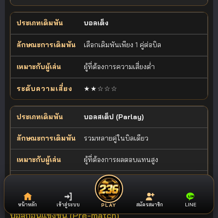
บอลเต็ง
เลือกเดิมพันเพียง 1 คู่ต่อบิล
ผู้ที่ต้องการความเสี่ยงต่ำ
★★☆☆☆
บอลสเต็ป (Parlay)
รวมหลายคู่ในบิลเดียว
ผู้ที่ต้องการผลตอบแทนสูง
★★★★★
หน้าหลัก
เข้าสู่ระบบ
สมัครสมาชิก
LINE
PLAY
บอลก่อนแข่งขัน (Pre-match)