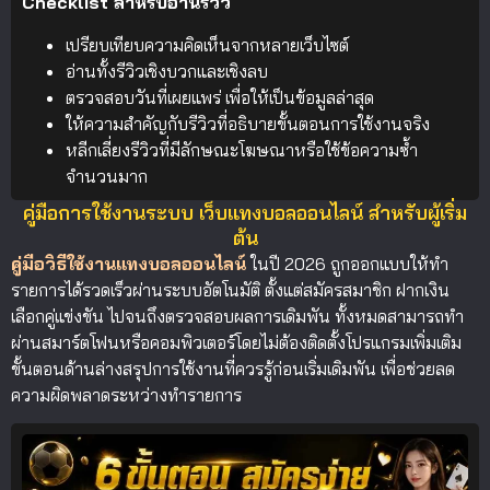
Checklist สำหรับอ่านรีวิว
เปรียบเทียบความคิดเห็นจากหลายเว็บไซต์
อ่านทั้งรีวิวเชิงบวกและเชิงลบ
ตรวจสอบวันที่เผยแพร่ เพื่อให้เป็นข้อมูลล่าสุด
ให้ความสำคัญกับรีวิวที่อธิบายขั้นตอนการใช้งานจริง
หลีกเลี่ยงรีวิวที่มีลักษณะโฆษณาหรือใช้ข้อความซ้ำ
จำนวนมาก
คู่มือการใช้งานระบบ เว็บแทงบอลออนไลน์ สำหรับผู้เริ่ม
ต้น
คู่มือวิธีใช้งานแทงบอลออนไลน์
ในปี 2026 ถูกออกแบบให้ทำ
รายการได้รวดเร็วผ่านระบบอัตโนมัติ ตั้งแต่สมัครสมาชิก ฝากเงิน
เลือกคู่แข่งขัน ไปจนถึงตรวจสอบผลการเดิมพัน ทั้งหมดสามารถทำ
ผ่านสมาร์ตโฟนหรือคอมพิวเตอร์โดยไม่ต้องติดตั้งโปรแกรมเพิ่มเติม
ขั้นตอนด้านล่างสรุปการใช้งานที่ควรรู้ก่อนเริ่มเดิมพัน เพื่อช่วยลด
ความผิดพลาดระหว่างทำรายการ