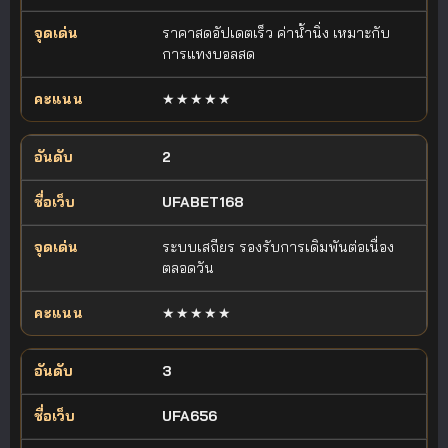
ราคาสดอัปเดตเร็ว ค่าน้ำนิ่ง เหมาะกับ
การแทงบอลสด
★★★★★
2
UFABET168
ระบบเสถียร รองรับการเดิมพันต่อเนื่อง
ตลอดวัน
★★★★★
3
UFA656