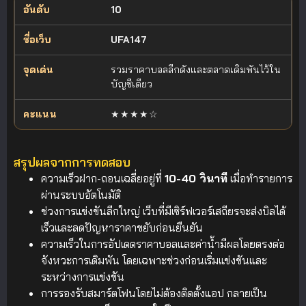
10
UFA147
รวมราคาบอลลีกดังและตลาดเดิมพันไว้ใน
บัญชีเดียว
★★★★☆
สรุปผลจากการทดสอบ
ความเร็วฝาก-ถอนเฉลี่ยอยู่ที่
10-40 วินาที
เมื่อทำรายการ
ผ่านระบบอัตโนมัติ
ช่วงการแข่งขันลีกใหญ่ เว็บที่มีเซิร์ฟเวอร์เสถียรจะส่งบิลได้
เร็วและลดปัญหาราคาขยับก่อนยืนยัน
ความเร็วในการอัปเดตราคาบอลและค่าน้ำมีผลโดยตรงต่อ
จังหวะการเดิมพัน โดยเฉพาะช่วงก่อนเริ่มแข่งขันและ
ระหว่างการแข่งขัน
การรองรับสมาร์ตโฟนโดยไม่ต้องติดตั้งแอป กลายเป็น