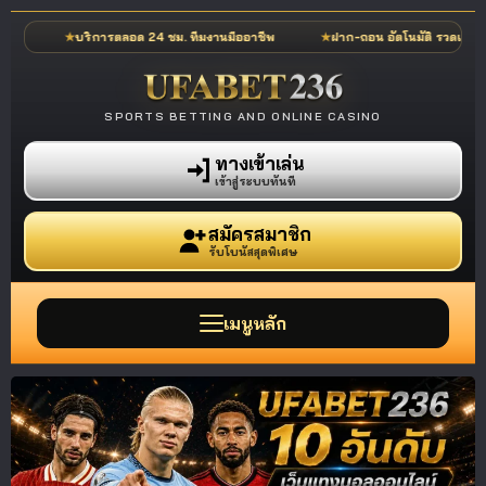
บริการตลอด 24 ชม. ทีมงานมืออาชีพ
ฝาก-ถอน อัตโนมัติ รวดเร็วภายในไม่กี่วินาที
SPORTS BETTING AND ONLINE CASINO
ทางเข้าเล่น
เข้าสู่ระบบทันที
สมัครสมาชิก
รับโบนัสสุดพิเศษ
เมนูหลัก
รีวิวเว็บแทงบอลออนไลน์
10 อันดับ เว็บตรงไม่ผ่าน