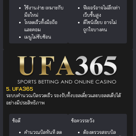
ใช้งานง่าย เหมาะกับ
ฟีเจอร์อาจไม่ลึกเท่า
มือใหม่
เว็บขั้นสูง
โหลดเร็วทั้งมือถือ
ดีไซน์เรียบ อาจไม่
และคอม
ถูกใจบางคน
เมนูไม่ซับซ้อน
5. UFA365
ระบบคำนวณบิลรวดเร็ว รองรับทั้งบอลเดี่ยวและบอลสเต็ปได้
อย่างมีประสิทธิภาพ
ข้อดี
ข้อควรระวัง
คำนวณบิลทันที ลด
ต้องตรวจสอบบิล