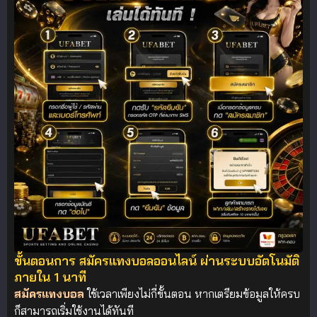
ขั้นตอนการ สมัครแทงบอลออนไลน์ ผ่านระบบอัตโนมัติ
ภายใน 1 นาที
สมัครแทงบอล
ใช้เวลาเพียงไม่กี่ขั้นตอน หากเตรียมข้อมูลให้ครบ
ก็สามารถเริ่มใช้งานได้ทันที