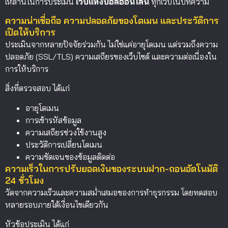
เหล่านี้ในการประเมิน
เว็บแทงบอลออนไลน์
ทุกเว็บในบทความ
ความน่าเชื่อถือ ความปลอดภัยของโดเมน และประวัติการ
เปิดให้บริการ
ประเมินจากหลายปัจจัยร่วมกัน ไม่ใช่แค่อายุโดเมน แต่รวมถึงความ
ปลอดภัย (SSL/TLS) ความเสถียรของเว็บไซต์ และความต่อเนื่องใน
การให้บริการ
สิ่งที่ตรวจสอบ ได้แก่
อายุโดเมน
การเข้ารหัสข้อมูล
ความเสถียรช่วงใช้งานสูง
ประวัติการเปลี่ยนโดเมน
ความชัดเจนของข้อมูลติดต่อ
ความเร็วในการปรับยอดเงินของระบบฝาก-ถอนอัตโนมัติ
24 ชั่วโมง
วัดจากความเร็วและความสม่ำเสมอของการทำธุรกรรม โดยทดสอบ
หลายรอบภายใต้เงื่อนไขเดียวกัน
หัวข้อประเมิน ได้แก่