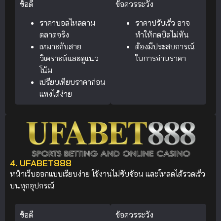
ข้อดี
ข้อควรระวัง
ราคาบอลไหลตาม
ราคาปรับเร็ว อาจ
ตลาดจริง
ทำให้กดบิลไม่ทัน
เหมาะกับสาย
ต้องมีประสบการณ์
วิเคราะห์และดูแนว
ในการอ่านราคา
โน้ม
เปรียบเทียบราคาก่อน
แทงได้ง่าย
4. UFABET888
หน้าเว็บออกแบบเรียบง่าย ใช้งานไม่ซับซ้อน และโหลดได้รวดเร็ว
บนทุกอุปกรณ์
ข้อดี
ข้อควรระวัง