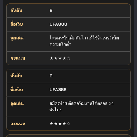
8
UFA800
โหลดหน้าเดิมพันไว แม้ใช้อินเทอร์เน็ต
ความเร็วต่ำ
★★★★☆
9
UFA356
สมัครง่าย ติดต่อทีมงานได้ตลอด 24
ชั่วโมง
★★★★☆