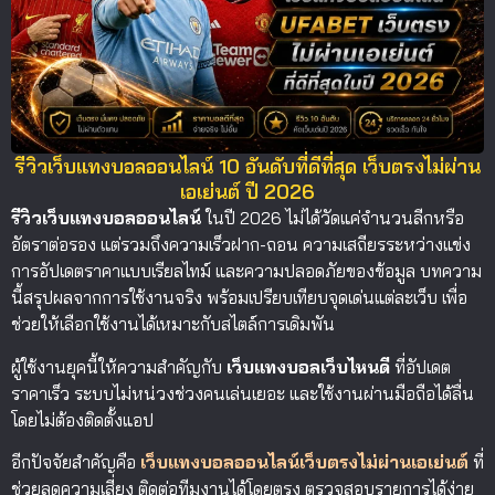
เอเย่นต์ มั่นคงปลอดภัย
จ่ายจริงทุกบิล
รีวิวเว็บแทงบอลออนไลน์ 10 อันดับที่ดีที่สุด เว็บตรงไม่ผ่าน
เอเย่นต์ ปี 2026
รีวิวเว็บแทงบอลออนไลน์
ในปี 2026 ไม่ได้วัดแค่จำนวนลีกหรือ
อัตราต่อรอง แต่รวมถึงความเร็วฝาก-ถอน ความเสถียรระหว่างแข่ง
การอัปเดตราคาแบบเรียลไทม์ และความปลอดภัยของข้อมูล บทความ
นี้สรุปผลจากการใช้งานจริง พร้อมเปรียบเทียบจุดเด่นแต่ละเว็บ เพื่อ
ช่วยให้เลือกใช้งานได้เหมาะกับสไตล์การเดิมพัน
ผู้ใช้งานยุคนี้ให้ความสำคัญกับ
เว็บแทงบอลเว็บไหนดี
ที่อัปเดต
ราคาเร็ว ระบบไม่หน่วงช่วงคนเล่นเยอะ และใช้งานผ่านมือถือได้ลื่น
โดยไม่ต้องติดตั้งแอป
อีกปัจจัยสำคัญคือ
เว็บแทงบอลออนไลน์เว็บตรงไม่ผ่านเอเย่นต์
ที่
ช่วยลดความเสี่ยง ติดต่อทีมงานได้โดยตรง ตรวจสอบรายการได้ง่าย