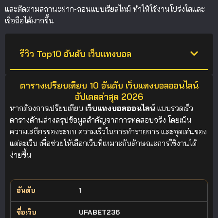
และติดตามสถานะฝาก-ถอนแบบเรียลไทม์ ทำให้ใช้งานโปร่งใสและ
เชื่อถือได้มากขึ้น
รีวิว Top10 อันดับ เว็บแทงบอล
ตารางเปรียบเทียบ 10 อันดับ เว็บแทงบอลออนไลน์
อัปเดตล่าสุด 2026
หากต้องการเปรียบเทียบ
เว็บแทงบอลออนไลน์
แบบรวดเร็ว
ตารางด้านล่างสรุปข้อมูลสำคัญจากการทดสอบจริง โดยเน้น
ความเสถียรของระบบ ความเร็วในการทำรายการ และจุดเด่นของ
แต่ละเว็บ เพื่อช่วยให้เลือกเว็บที่เหมาะกับลักษณะการใช้งานได้
ง่ายขึ้น
1
อันดับ
ชื่อเว็บ
จุดเด่นจากการทดสอบจริง
คะแนน
UFABET236