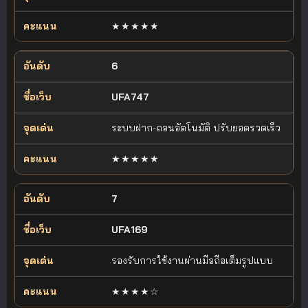
★★★★★
6
UFA747
ระบบฝาก-ถอนอัตโนมัติ ปรับยอดรวดเร็ว
★★★★★
7
UFA169
รองรับการใช้งานผ่านมือถือเต็มรูปแบบ
★★★★☆