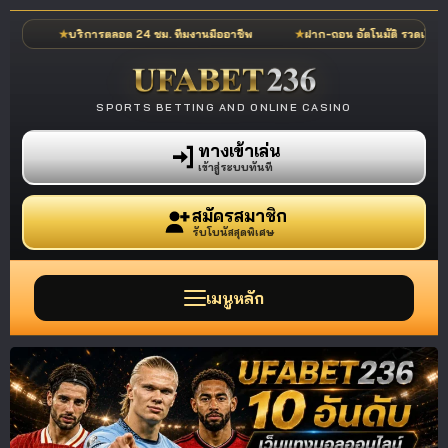
บริการตลอด 24 ชม. ทีมงานมืออาชีพ
ฝาก-ถอน อัตโนมัติ รวดเร็วภายในไม่กี่วินา
SPORTS BETTING AND ONLINE CASINO
ทางเข้าเล่น
เข้าสู่ระบบทันที
สมัครสมาชิก
รับโบนัสสุดพิเศษ
เมนูหลัก
รีวิวเว็บแทงบอลออนไลน์
10 อันดับ เว็บตรงไม่ผ่าน