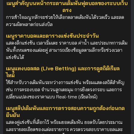
เมนูสำคัญบนหน้ากระดานเดิมพันฟุตบอลของระบบเว็บ
ตรง
การเข้าใจเมนูหลักจะช่วยให้เลือกตลาดเดิมพันได้รวดเร็ว และลด
ความผิดพลาดก่อนส่งบิล
เมนูราคาบอลและตารางแข่งขันประจำวัน
แสดงลีกแข่งขัน เวลาเริ่มเตะ ราคาบอล ค่าน้ำ และประเภทการเดิม
พันทั้งหมดของแต่ละคู่ สามารถเรียงข้อมูลตามลีกหรือช่วงเวลา
แข่งขันได้
เมนูแทงบอลสด (Live Betting) และการดูสถิติเรียล
ไทม์
ใช้สำหรับวางเดิมพันระหว่างการแข่งขัน พร้อมแสดงสถิติสำคัญ
เช่น การครองบอล จำนวนลูกเตะมุม การยิงตรงกรอบ และการ
เปลี่ยนแปลงของราคาแบบ Real-time (เรียลไทม์)
เมนูสลิปเดิมพันและการตรวจสอบความถูกต้องก่อนกด
ยืนยัน
แสดงคู่แข่งขันที่เลือกไว้ พร้อมยอดเดิมพัน ยอดรับโดยประมาณ
และรายละเอียดของแต่ละรายการ ควรตรวจสอบราคาบอลและ