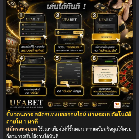
ขั้นตอนการ สมัครแทงบอลออนไลน์ ผ่านระบบอัตโนมัติ
ภายใน 1 นาที
สมัครแทงบอล
ใช้เวลาเพียงไม่กี่ขั้นตอน หากเตรียมข้อมูลให้ครบ
ก็สามารถเริ่มใช้งานได้ทันที