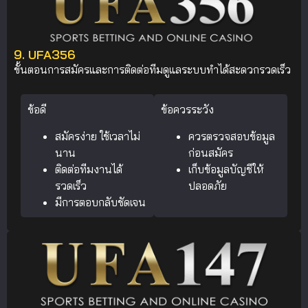
9. UFA356
ขั้นตอนการสมัครและการติดต่อทีมดูแลระบบทำได้สะดวกรวดเร็ว
ข้อดี
ข้อควรระวัง
สมัครง่าย ใช้เวลาไม่
ควรตรวจสอบข้อมูล
นาน
ก่อนสมัคร
ติดต่อทีมงานได้
เก็บข้อมูลบัญชีให้
รวดเร็ว
ปลอดภัย
มีการตอบกลับชัดเจน