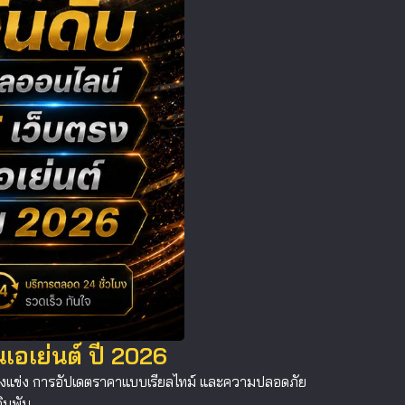
นเอเย่นต์ ปี 2026
างแข่ง การอัปเดตราคาแบบเรียลไทม์ และความปลอดภัย
ดิมพัน