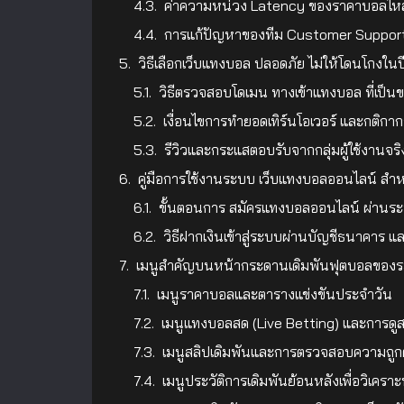
ค่าความหน่วง Latency ของราคาบอลไหล
การแก้ปัญหาของทีม Customer Suppor
วิธีเลือกเว็บแทงบอล ปลอดภัย ไม่ให้โดนโกงใน
วิธีตรวจสอบโดเมน ทางเข้าแทงบอล ที่เป็น
เงื่อนไขการทำยอดเทิร์นโอเวอร์ และกติกาก
รีวิวและกระแสตอบรับจากกลุ่มผู้ใช้งานจร
คู่มือการใช้งานระบบ เว็บแทงบอลออนไลน์ สำหรับ
ขั้นตอนการ สมัครแทงบอลออนไลน์ ผ่านระบ
วิธีฝากเงินเข้าสู่ระบบผ่านบัญชีธนาคาร
เมนูสำคัญบนหน้ากระดานเดิมพันฟุตบอลของร
เมนูราคาบอลและตารางแข่งขันประจำวัน
เมนูแทงบอลสด (Live Betting) และการดูสถิ
เมนูสลิปเดิมพันและการตรวจสอบความถูกต
เมนูประวัติการเดิมพันย้อนหลังเพื่อวิเคราะห