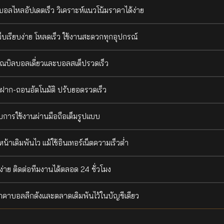
อลไหลอัปเดตเร็ว วิเคราะห์แนวโน้มราคาได้ง่าย
ว็บเรียบง่าย โหลดเร็ว ใช้งานสะดวกทุกอุปกรณ์
ณบิลบอลเดี่ยวและบอลสเต็ปรวดเร็ว
าก-ถอนอัตโนมัติ ปรับยอดรวดเร็ว
บการใช้งานผ่านมือถือเต็มรูปแบบ
น้าเดิมพันไว แม้ใช้อินเทอร์เน็ตความเร็วต่ำ
ง่าย ติดต่อทีมงานได้ตลอด 24 ชั่วโมง
คาบอลลีกดังและตลาดเดิมพันไว้ในบัญชีเดียว