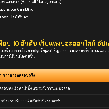
เงินคงเหลือ (Bankroll Management)
sponsible Gambling
บอลออนไลน์ เว็บตรง
ียบ 10 อันดับ เว็บแทงบอลออนไลน์ อัป
วดเร็ว ตารางด้านล่างสรุปข้อมูลสำคัญจากการทดสอบจริง โดยเน้นคว
ษณะการใช้งานได้ง่ายขึ้น
ด่นจากการทดสอบจริง
ดอัปเดตเร็ว ค่าน้ำนิ่ง เหมาะกับการแทงบอลสด
สถียร รองรับการเดิมพันต่อเนื่องตลอดวัน