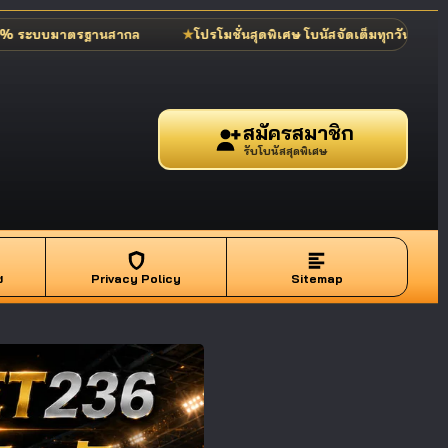
มาตรฐานสากล
โปรโมชั่นสุดพิเศษ โบนัสจัดเต็มทุกวัน
เว็บตร
สมัครสมาชิก
รับโบนัสสุดพิเศษ
ข
Privacy Policy
Sitemap
่านเอเย่นต์ มั่นคง