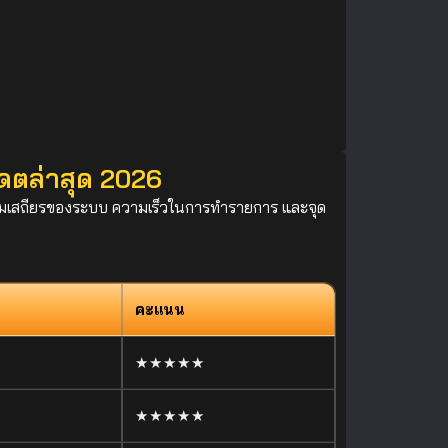
เดตล่าสุด 2026
ามเสถียรของระบบ ความเร็วในการทำรายการ และจุด
คะแนน
★★★★★
★★★★★