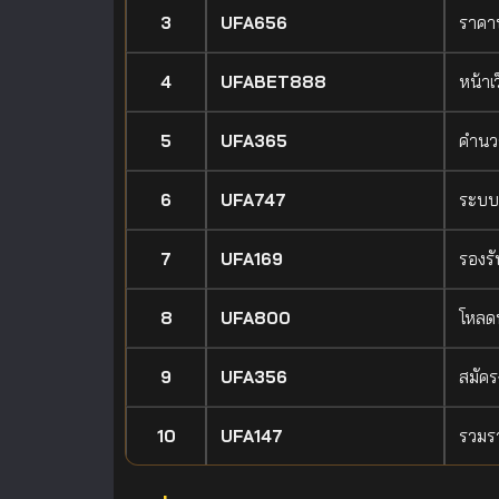
3
UFA656
ราคาบ
4
UFABET888
หน้าเ
5
UFA365
คำนว
6
UFA747
ระบบฝ
7
UFA169
รองรั
8
UFA800
โหลดห
9
UFA356
สมัคร
10
UFA147
รวมรา