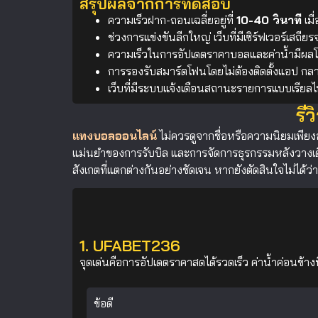
สรุปผลจากการทดสอบ
ความเร็วฝาก-ถอนเฉลี่ยอยู่ที่
10-40 วินาที
เมื
ช่วงการแข่งขันลีกใหญ่ เว็บที่มีเซิร์ฟเวอร์เสถ
ความเร็วในการอัปเดตราคาบอลและค่าน้ำมีผลโด
การรองรับสมาร์ตโฟนโดยไม่ต้องติดตั้งแอป 
เว็บที่มีระบบแจ้งเตือนสถานะรายการแบบเรียล
รี
แทงบอลออนไลน์
ไม่ควรดูจากชื่อหรือความนิยมเพีย
แม่นยำของการรับบิล และการจัดการธุรกรรมหลังวางเดิมพ
สังเกตที่แตกต่างกันอย่างชัดเจน หากยังตัดสินใจไม่ได้ว่
1. UFABET236
จุดเด่นคือการอัปเดตราคาสดได้รวดเร็ว ค่าน้ำค่อนข้
ข้อดี