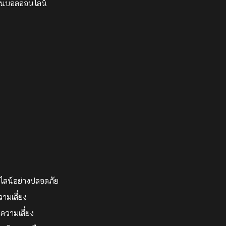
ันบอลออนไลน์
ไลน์อย่างปลอดภัย
วามเสี่ยง
ความเสี่ยง