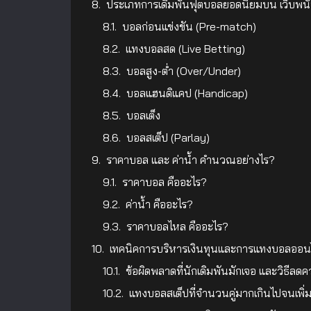
ประเภทการเดิมพันฟุตบอลยอดนิยมบน เว็บพน
บอลก่อนแข่งขัน (Pre-match)
แทงบอลสด (Live Betting)
บอลสูง-ต่ำ (Over/Under)
บอลแฮนดิแคป (Handicap)
บอลเต็ง
บอลสเต็ป (Parlay)
ราคาบอล และ ค่าน้ำ คำนวณอย่างไร?
ราคาบอล คืออะไร?
ค่าน้ำ คืออะไร?
ราคาบอลไหล คืออะไร?
เทคนิคการบริหารเงินทุนและการแทงบอลออน
ข้อผิดพลาดที่นักเดิมพันมักเจอ และวิธีลดค
แทงบอลสเต็ปที่จำนวนคู่มากเกินไปจนเพิ่ม