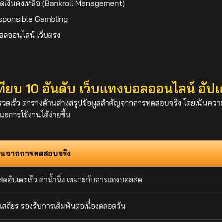
เงินคงเหลือ (Bankroll Management)
sponsible Gambling
บอลออนไลน์ เว็บตรง
ียบ 10 อันดับ เว็บแทงบอลออนไลน์ อัป
วดเร็ว ตารางด้านล่างสรุปข้อมูลสำคัญจากการทดสอบจริง โดยเน้นคว
ษณะการใช้งานได้ง่ายขึ้น
ด่นจากการทดสอบจริง
ดอัปเดตเร็ว ค่าน้ำนิ่ง เหมาะกับการแทงบอลสด
สถียร รองรับการเดิมพันต่อเนื่องตลอดวัน