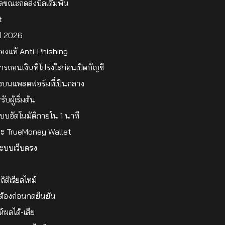
ขณะกดส่งบิลเดิมพัน
t
ปี 2026
ของแท้ Anti-Phishing
ารถอนเงินที่โปร่งใสก่อนเปิดบัญชี
ิงบนแพลตฟอร์มที่เป็นกลาง
ผู้เริ่มต้น
บอัตโนมัติภายใน 1 นาที
 และ TrueMoney Wallet
ะบบเว็บตรง
ติเรียลไทม์
้องก่อนกดยืนยัน
์ผลได้-เสีย