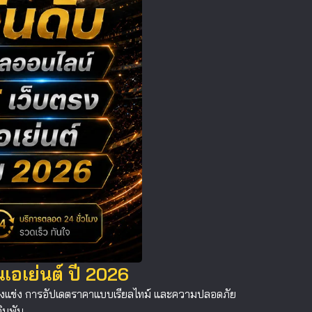
นเอเย่นต์ ปี 2026
างแข่ง การอัปเดตราคาแบบเรียลไทม์ และความปลอดภัย
ดิมพัน