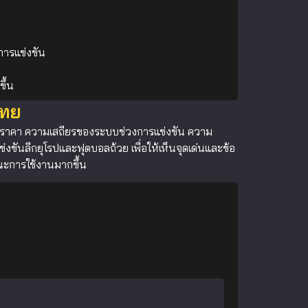
การแข่งขัน
ึ้น
ไทย
เดตราคา ความเสถียรของระบบช่วงการแข่งขัน ความ
งขันลีกยุโรปและฟุตบอลถ้วย เพื่อให้เห็นจุดเด่นและข้อ
ณะการใช้งานมากขึ้น