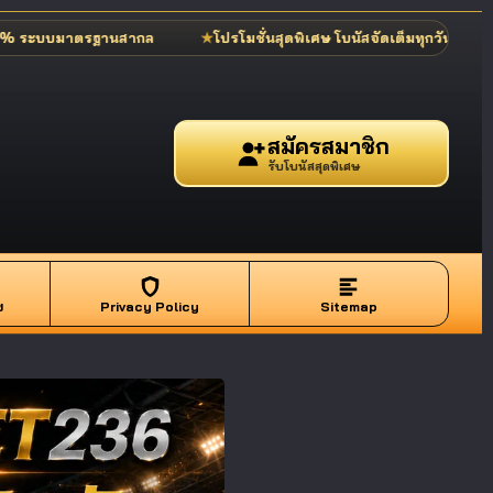
มาตรฐานสากล
โปรโมชั่นสุดพิเศษ โบนัสจัดเต็มทุกวัน
เว็บตรง
สมัครสมาชิก
รับโบนัสสุดพิเศษ
ข
Privacy Policy
Sitemap
่านเอเย่นต์ มั่นคง