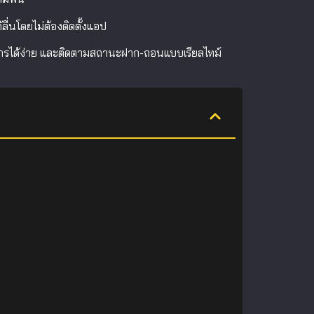
ื่นโดยไม่ต้องติดตั้งแอป
การได้ง่าย และติดตามสถานะฝาก-ถอนแบบเรียลไทม์