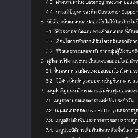
ค่าความหน่วง Latency ของราคาบอลไหล
การแก้ปัญหาของทีม Customer Suppor
วิธีเลือกเว็บแทงบอล ปลอดภัย ไม่ให้โดนโกงใน
วิธีตรวจสอบโดเมน ทางเข้าแทงบอล ที่เป็น
เงื่อนไขการทำยอดเทิร์นโอเวอร์ และกติกาก
รีวิวและกระแสตอบรับจากกลุ่มผู้ใช้งานจร
คู่มือการใช้งานระบบ เว็บแทงบอลออนไลน์ สำหรับ
ขั้นตอนการ สมัครแทงบอลออนไลน์ ผ่านระบ
วิธีฝากเงินเข้าสู่ระบบผ่านบัญชีธนาคาร
เมนูสำคัญบนหน้ากระดานเดิมพันฟุตบอลของร
เมนูราคาบอลและตารางแข่งขันประจำวัน
เมนูแทงบอลสด (Live Betting) และการดูสถิ
เมนูสลิปเดิมพันและการตรวจสอบความถูกต
เมนูประวัติการเดิมพันย้อนหลังเพื่อวิเคราะห