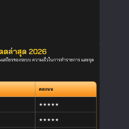
เดตล่าสุด 2026
ามเสถียรของระบบ ความเร็วในการทำรายการ และจุด
คะแนน
★★★★★
★★★★★