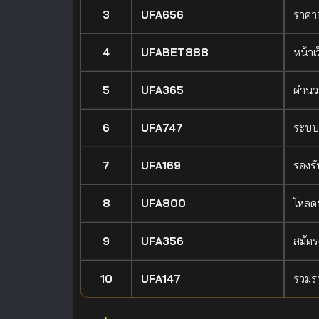
3
UFA656
ราคาบ
4
UFABET888
หน้าเ
5
UFA365
คำนว
6
UFA747
ระบบฝ
7
UFA169
รองรั
8
UFA800
โหลดห
9
UFA356
สมัคร
10
UFA147
รวมรา