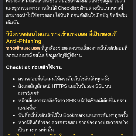
เพราะความผิดพลาดเพียงเล็กน้อยอาจส่งผลต่อทั้งข้อมูลส่วนตัว
และธุรกรรมทางการเงินได้ Checklist ด้านล่างเป็นแนวทางที่
สามารถนำไปใช้ตรวจสอบได้ทันที ก่อนตัดสินใจเปิดบัญชีหรือเริ่ม
เดิมพัน
วิธีตรวจสอบโดเมน ทางเข้าแทงบอล ที่เป็นของแท้
Anti-Phishing
ทางเข้าแทงบอล
ที่ถูกต้องช่วยลดความเสี่ยงจากเว็บไซต์ปลอมที่
ออกแบบมาเพื่อขโมยข้อมูลบัญชีผู้ใช้งาน
Checklist ก่อนเข้าใช้งาน
ตรวจสอบชื่อโดเมนให้ตรงกับเว็บไซต์หลักทุกครั้ง
สังเกตสัญลักษณ์ HTTPS และใบรับรอง SSL บน
เบราว์เซอร์
หลีกเลี่ยงการกดลิงก์จาก SMS หรือโซเชียลมีเดียที่ไม่ทราบ
แหล่งที่มา
บันทึกเว็บไซต์หลักไว้ใน Bookmark แทนการค้นหาทุกครั้ง
หากมีลิงก์สำรอง ควรตรวจสอบจากช่องทางประกาศอย่าง
เป็นทางการเท่านั้น