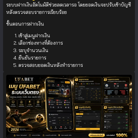
ระบบฝากเงินอัตโนมัติช่วยลดเวลารอ โดยยอดเงินจะปรับเข้าบัญชี
หลังตรวจสอบรายการเรียบร้อย
ขั้นตอนการฝากเงิน
เข้าสู่เมนูฝากเงิน
เลือกช่องทางที่ต้องการ
ระบุจำนวนเงิน
ยืนยันรายการ
ตรวจสอบยอดเงินหลังทำรายการ