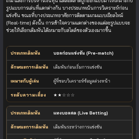
เกม และการบริหารเงินทุน แต่ละตลาดถูกออกแบบมาให้เหมาะกับ
รูปแบบการเล่นที่แตกต่างกัน บางประเภทเน้นการวิเคราะห์ก่อน
แข่งขัน ขณะที่บางประเภทอาศัยการติดตามเกมแบบเรียลไทม์
(Real-time) ดังนั้น การเข้าใจความแตกต่างของแต่ละรูปแบบจะ
ช่วยให้เลือกเดิมพันได้เหมาะกับสไตล์ของตัวเองมากขึ้น
ตารางเปรียบเทียบประเภทการเดิมพันฟุตบอล ลักษณะการเดิมพัน ผู้เล่นท
บอลก่อนแข่งขัน (Pre-match)
ประเภทเดิมพัน
ลักษณะการเดิมพัน
เหมาะกับผู้เล่น
เดิมพันก่อนเริ่มการแข่งขัน
ผู้ที่ชอบวิเคราะห์ข้อมูลล่วงหน้า
★★☆☆☆
แทงบอลสด (Live Betting)
เดิมพันระหว่างการแข่งขัน