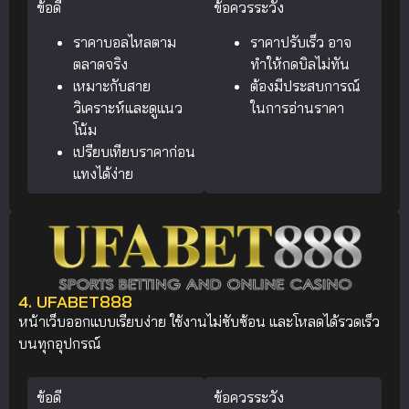
ข้อดี
ข้อควรระวัง
ราคาบอลไหลตาม
ราคาปรับเร็ว อาจ
ตลาดจริง
ทำให้กดบิลไม่ทัน
เหมาะกับสาย
ต้องมีประสบการณ์
วิเคราะห์และดูแนว
ในการอ่านราคา
โน้ม
เปรียบเทียบราคาก่อน
แทงได้ง่าย
4. UFABET888
หน้าเว็บออกแบบเรียบง่าย ใช้งานไม่ซับซ้อน และโหลดได้รวดเร็ว
บนทุกอุปกรณ์
ข้อดี
ข้อควรระวัง