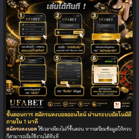
ขั้นตอนการ สมัครแทงบอลออนไลน์ ผ่านระบบอัตโนมัติ
ภายใน 1 นาที
สมัครแทงบอล
ใช้เวลาเพียงไม่กี่ขั้นตอน หากเตรียมข้อมูลให้ครบ
ก็สามารถเริ่มใช้งานได้ทันที