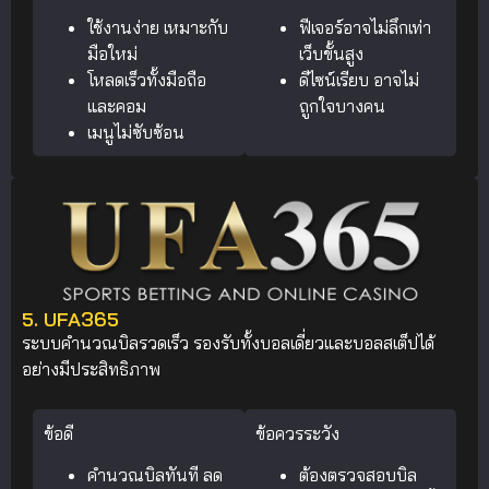
ใช้งานง่าย เหมาะกับ
ฟีเจอร์อาจไม่ลึกเท่า
มือใหม่
เว็บขั้นสูง
โหลดเร็วทั้งมือถือ
ดีไซน์เรียบ อาจไม่
และคอม
ถูกใจบางคน
เมนูไม่ซับซ้อน
5. UFA365
ระบบคำนวณบิลรวดเร็ว รองรับทั้งบอลเดี่ยวและบอลสเต็ปได้
อย่างมีประสิทธิภาพ
ข้อดี
ข้อควรระวัง
คำนวณบิลทันที ลด
ต้องตรวจสอบบิล