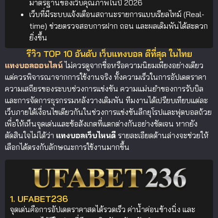
มาตรฐานของเว็บคุณภาพในปี 2026
เว็บที่มีระบบแจ้งเตือนสถานะรายการแบบเรียลไทม์ (Real-
time) ช่วยตรวจสอบการฝาก ถอน และผลเดิมพันได้สะดวก
ยิ่งขึ้น
รีวิว TOP 10 อันดับ เว็บแทงบอล ดีที่สุด ในไทย
แทงบอลออนไลน์
ไม่ควรดูจากชื่อหรือความนิยมเพียงอย่างเดียว
แต่ควรพิจารณาจากการใช้งานจริง ทั้งความเร็วในการอัปเดตราคา
ความเสถียรของระบบช่วงการแข่งขัน ความแม่นยำของการรับบิล
และการจัดการธุรกรรมหลังวางเดิมพัน ทีมงานได้เปรียบเทียบแต่ละ
เว็บภายใต้เงื่อนไขเดียวกันในช่วงการแข่งขันลีกยุโรปและฟุตบอลถ้วย
เพื่อให้เห็นจุดเด่นและข้อสังเกตที่แตกต่างกันอย่างชัดเจน หากยัง
ตัดสินใจไม่ได้ว่า
แทงบอลเว็บไหนดี
รายละเอียดด้านล่างจะช่วยให้
เลือกได้ตรงกับลักษณะการใช้งานมากขึ้น
1. UFABET236
จุดเด่นคือการอัปเดตราคาสดได้รวดเร็ว ค่าน้ำค่อนข้างนิ่ง และ