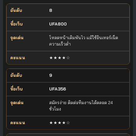
8
UFA800
โหลดหน้าเดิมพันไว แม้ใช้อินเทอร์เน็ต
ความเร็วต่ำ
★★★★☆
9
UFA356
สมัครง่าย ติดต่อทีมงานได้ตลอด 24
ชั่วโมง
★★★★☆