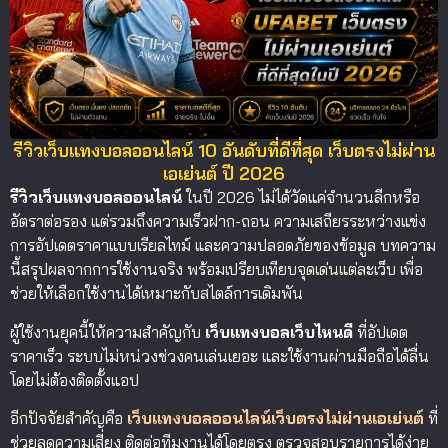
เอเย่นต์ มั่นคงปลอดภัย
จ่ายจริงทุกบิล
รีวิวเว็บแทงบอลออนไลน์ 10 อันดับที่ดีที่สุด เว็บตรงไม่ผ่าน
เอเย่นต์ ปี 2026
รีวิวเว็บแทงบอลออนไลน์
ในปี 2026 ไม่ได้วัดแค่จำนวนลีกหรือ
อัตราต่อรอง แต่รวมถึงความเร็วฝาก-ถอน ความเสถียรระหว่างแข่ง
การอัปเดตราคาแบบเรียลไทม์ และความปลอดภัยของข้อมูล บทความ
นี้สรุปผลจากการใช้งานจริง พร้อมเปรียบเทียบจุดเด่นแต่ละเว็บ เพื่อ
ช่วยให้เลือกใช้งานได้เหมาะกับสไตล์การเดิมพัน
ผู้ใช้งานยุคนี้ให้ความสำคัญกับ
เว็บแทงบอลเว็บไหนดี
ที่อัปเดต
ราคาเร็ว ระบบไม่หน่วงช่วงคนเล่นเยอะ และใช้งานผ่านมือถือได้ลื่น
โดยไม่ต้องติดตั้งแอป
อีกปัจจัยสำคัญคือ
เว็บแทงบอลออนไลน์เว็บตรงไม่ผ่านเอเย่นต์
ที่
ช่วยลดความเสี่ยง ติดต่อทีมงานได้โดยตรง ตรวจสอบรายการได้ง่าย