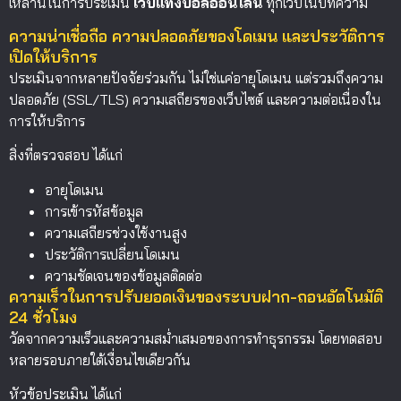
เหล่านี้ในการประเมิน
เว็บแทงบอลออนไลน์
ทุกเว็บในบทความ
ความน่าเชื่อถือ ความปลอดภัยของโดเมน และประวัติการ
เปิดให้บริการ
ประเมินจากหลายปัจจัยร่วมกัน ไม่ใช่แค่อายุโดเมน แต่รวมถึงความ
ปลอดภัย (SSL/TLS) ความเสถียรของเว็บไซต์ และความต่อเนื่องใน
การให้บริการ
สิ่งที่ตรวจสอบ ได้แก่
อายุโดเมน
การเข้ารหัสข้อมูล
ความเสถียรช่วงใช้งานสูง
ประวัติการเปลี่ยนโดเมน
ความชัดเจนของข้อมูลติดต่อ
ความเร็วในการปรับยอดเงินของระบบฝาก-ถอนอัตโนมัติ
24 ชั่วโมง
วัดจากความเร็วและความสม่ำเสมอของการทำธุรกรรม โดยทดสอบ
หลายรอบภายใต้เงื่อนไขเดียวกัน
หัวข้อประเมิน ได้แก่