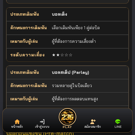
บอลเต็ง
เลือกเดิมพันเพียง 1 คู่ต่อบิล
ผู้ที่ต้องการความเสี่ยงต่ำ
★★☆☆☆
บอลสเต็ป (Parlay)
รวมหลายคู่ในบิลเดียว
ผู้ที่ต้องการผลตอบแทนสูง
★★★★★
หน้าหลัก
เข้าสู่ระบบ
สมัครสมาชิก
LINE
PLAY
บอลก่อนแข่งขัน (Pre-match)