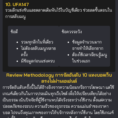
10. UFA147
รวมลีกแข่งขันและตลาดเดิมพันไว้ในบัญชีเดียว ช่วยลดขั้นตอนใน
การสลับเมนู
ข้อดี
ข้อควรระวัง
รวมทุกลีกในที่เดียว
ข้อมูลจำนวนมาก
ไม่ต้องสลับเมนูหลาย
อาจทำให้เลือกยาก
ครั้ง
ต้องใช้เวลาเรียนรู้เมนู
มีข้อมูลก่อนแข่งครบ
ในช่วงแรก
Review Methodology การจัดอันดับ 10 แทงบอลเว็บ
ตรงไม่ผ่านเอเย่นต์
การจัดอันดับครั้งนี้ไม่ได้อ้างอิงจากความนิยมหรือการโฆษณา แต่ใช้
เกณฑ์เดียวกันในการประเมินทุกเว็บไซต์ เพื่อให้เปรียบเทียบได้อย่าง
เป็นธรรม เน้นปัจจัยที่ผู้ใช้งานพบได้จริงระหว่างใช้งาน ตั้งแต่ความ
ปลอดภัยของระบบ ความเร็วของธุรกรรม ความแม่นยำของราคา
บอล ไปจนถึงคุณภาพของการให้บริการหลังการใช้งาน โดยใช้เกณฑ์