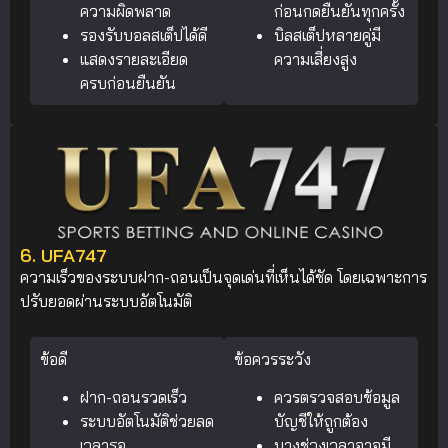
ความผิดพลาด
ก่อนกดยืนยันทุกครั้ง
รองรับบอลสเต็ปได้ดี
บิลสเต็ปหลายคู่มี
แสดงรายละเอียด
ความเสี่ยงสูง
ครบก่อนยืนยัน
6. UFA747
ความเร็วของระบบฝาก-ถอนเป็นจุดเด่นที่เห็นได้ชัด โดยเฉพาะการ
ปรับยอดผ่านระบบอัตโนมัติ
ข้อดี
ข้อควรระวัง
ฝาก-ถอนรวดเร็ว
ควรตรวจสอบข้อมูล
ระบบอัตโนมัติช่วยลด
บัญชีให้ถูกต้อง
เวลารอ
บางช่วงเวลาอาจมี