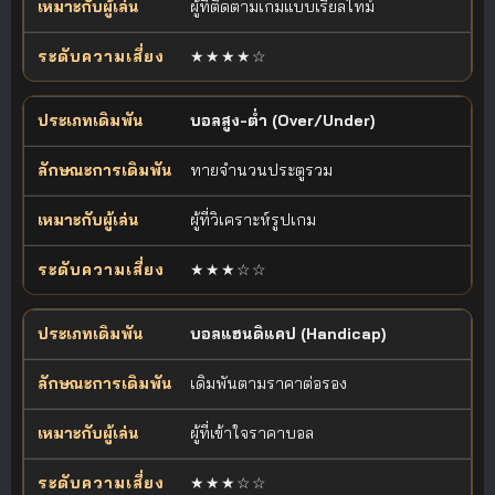
ผู้ที่ติดตามเกมแบบเรียลไทม์
★★★★☆
บอลสูง-ต่ำ (Over/Under)
ทายจำนวนประตูรวม
ผู้ที่วิเคราะห์รูปเกม
★★★☆☆
บอลแฮนดิแคป (Handicap)
เดิมพันตามราคาต่อรอง
ผู้ที่เข้าใจราคาบอล
★★★☆☆