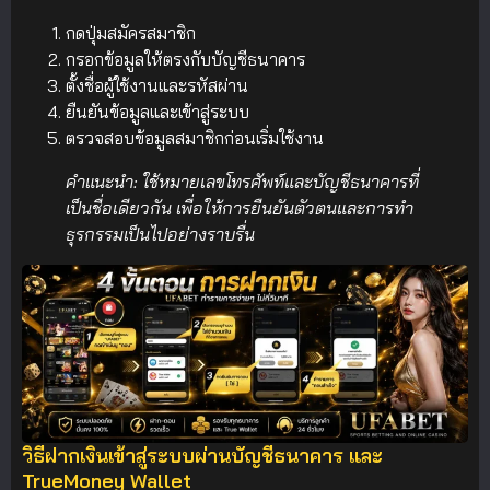
กดปุ่มสมัครสมาชิก
กรอกข้อมูลให้ตรงกับบัญชีธนาคาร
ตั้งชื่อผู้ใช้งานและรหัสผ่าน
ยืนยันข้อมูลและเข้าสู่ระบบ
ตรวจสอบข้อมูลสมาชิกก่อนเริ่มใช้งาน
คำแนะนำ: ใช้หมายเลขโทรศัพท์และบัญชีธนาคารที่
เป็นชื่อเดียวกัน เพื่อให้การยืนยันตัวตนและการทำ
ธุรกรรมเป็นไปอย่างราบรื่น
วิธีฝากเงินเข้าสู่ระบบผ่านบัญชีธนาคาร และ
TrueMoney Wallet