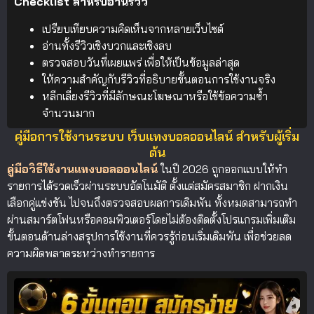
Checklist สำหรับอ่านรีวิว
เปรียบเทียบความคิดเห็นจากหลายเว็บไซต์
อ่านทั้งรีวิวเชิงบวกและเชิงลบ
ตรวจสอบวันที่เผยแพร่ เพื่อให้เป็นข้อมูลล่าสุด
ให้ความสำคัญกับรีวิวที่อธิบายขั้นตอนการใช้งานจริง
หลีกเลี่ยงรีวิวที่มีลักษณะโฆษณาหรือใช้ข้อความซ้ำ
จำนวนมาก
คู่มือการใช้งานระบบ เว็บแทงบอลออนไลน์ สำหรับผู้เริ่ม
ต้น
คู่มือวิธีใช้งานแทงบอลออนไลน์
ในปี 2026 ถูกออกแบบให้ทำ
รายการได้รวดเร็วผ่านระบบอัตโนมัติ ตั้งแต่สมัครสมาชิก ฝากเงิน
เลือกคู่แข่งขัน ไปจนถึงตรวจสอบผลการเดิมพัน ทั้งหมดสามารถทำ
ผ่านสมาร์ตโฟนหรือคอมพิวเตอร์โดยไม่ต้องติดตั้งโปรแกรมเพิ่มเติม
ขั้นตอนด้านล่างสรุปการใช้งานที่ควรรู้ก่อนเริ่มเดิมพัน เพื่อช่วยลด
ความผิดพลาดระหว่างทำรายการ