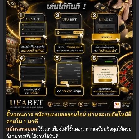
ขั้นตอนการ สมัครแทงบอลออนไลน์ ผ่านระบบอัตโนมัติ
ภายใน 1 นาที
สมัครแทงบอล
ใช้เวลาเพียงไม่กี่ขั้นตอน หากเตรียมข้อมูลให้ครบ
ก็สามารถเริ่มใช้งานได้ทันที