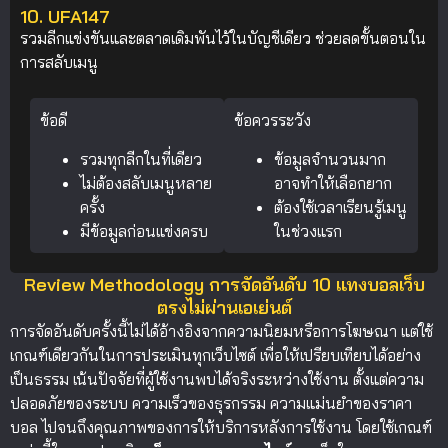
10. UFA147
รวมลีกแข่งขันและตลาดเดิมพันไว้ในบัญชีเดียว ช่วยลดขั้นตอนใน
การสลับเมนู
ข้อดี
ข้อควรระวัง
รวมทุกลีกในที่เดียว
ข้อมูลจำนวนมาก
ไม่ต้องสลับเมนูหลาย
อาจทำให้เลือกยาก
ครั้ง
ต้องใช้เวลาเรียนรู้เมนู
มีข้อมูลก่อนแข่งครบ
ในช่วงแรก
Review Methodology การจัดอันดับ 10 แทงบอลเว็บ
ตรงไม่ผ่านเอเย่นต์
การจัดอันดับครั้งนี้ไม่ได้อ้างอิงจากความนิยมหรือการโฆษณา แต่ใช้
เกณฑ์เดียวกันในการประเมินทุกเว็บไซต์ เพื่อให้เปรียบเทียบได้อย่าง
เป็นธรรม เน้นปัจจัยที่ผู้ใช้งานพบได้จริงระหว่างใช้งาน ตั้งแต่ความ
ปลอดภัยของระบบ ความเร็วของธุรกรรม ความแม่นยำของราคา
บอล ไปจนถึงคุณภาพของการให้บริการหลังการใช้งาน โดยใช้เกณฑ์