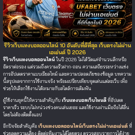
เอเย่นต์ มั่นคงปลอดภัย
จ่ายจริงทุกบิล
รีวิวเว็บแทงบอลออนไลน์ 10 อันดับที่ดีที่สุด เว็บตรงไม่ผ่าน
เอเย่นต์ ปี 2026
รีวิวเว็บแทงบอลออนไลน์
ในปี 2026 ไม่ได้วัดแค่จำนวนลีกหรือ
อัตราต่อรอง แต่รวมถึงความเร็วฝาก-ถอน ความเสถียรระหว่างแข่ง
การอัปเดตราคาแบบเรียลไทม์ และความปลอดภัยของข้อมูล บทความ
นี้สรุปผลจากการใช้งานจริง พร้อมเปรียบเทียบจุดเด่นแต่ละเว็บ เพื่อ
ช่วยให้เลือกใช้งานได้เหมาะกับสไตล์การเดิมพัน
ผู้ใช้งานยุคนี้ให้ความสำคัญกับ
เว็บแทงบอลเว็บไหนดี
ที่อัปเดต
ราคาเร็ว ระบบไม่หน่วงช่วงคนเล่นเยอะ และใช้งานผ่านมือถือได้ลื่น
โดยไม่ต้องติดตั้งแอป
อีกปัจจัยสำคัญคือ
เว็บแทงบอลออนไลน์เว็บตรงไม่ผ่านเอเย่นต์
ที่
ช่วยลดความเสี่ยง ติดต่อทีมงานได้โดยตรง ตรวจสอบรายการได้ง่าย