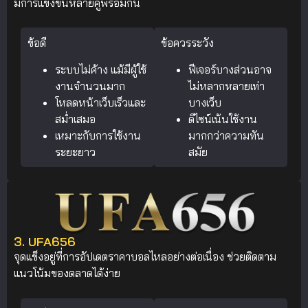
มีการแข่งขันหลายคู่พร้อมกัน
ข้อดี
ข้อควรระวัง
ระบบไม่ค้าง แม้มีผู้ใช้
ฟีเจอร์บางส่วนอาจ
งานจำนวนมาก
ไม่หลากหลายเท่า
โหลดหน้าเว็บเร็วและ
บางเว็บ
สม่ำเสมอ
ดีไซน์เน้นใช้งาน
เหมาะกับการใช้งาน
มากกว่าความทัน
ระยะยาว
สมัย
3. UFA656
จุดแข็งอยู่ที่การอัปเดตราคาบอลไหลอย่างต่อเนื่อง ช่วยติดตาม
แนวโน้มของตลาดได้ง่าย