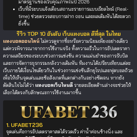
มาตรฐานของเว็บคุณภาพในปี 2026
เว็บที่มีระบบแจ้งเตือนสถานะรายการแบบเรียลไทม์ (Real-
time) ช่วยตรวจสอบการฝาก ถอน และผลเดิมพันได้สะดวก
ยิ่งขึ้น
รีวิว TOP 10 อันดับ เว็บแทงบอล ดีที่สุด ในไทย
แทงบอลออนไลน์
ไม่ควรดูจากชื่อหรือความนิยมเพียงอย่างเดียว
แต่ควรพิจารณาจากการใช้งานจริง ทั้งความเร็วในการอัปเดตราคา
ความเสถียรของระบบช่วงการแข่งขัน ความแม่นยำของการรับบิล
และการจัดการธุรกรรมหลังวางเดิมพัน ทีมงานได้เปรียบเทียบแต่ละ
เว็บภายใต้เงื่อนไขเดียวกันในช่วงการแข่งขันลีกยุโรปและฟุตบอลถ้วย
เพื่อให้เห็นจุดเด่นและข้อสังเกตที่แตกต่างกันอย่างชัดเจน หากยัง
ตัดสินใจไม่ได้ว่า
แทงบอลเว็บไหนดี
รายละเอียดด้านล่างจะช่วยให้
เลือกได้ตรงกับลักษณะการใช้งานมากขึ้น
1. UFABET236
จุดเด่นคือการอัปเดตราคาสดได้รวดเร็ว ค่าน้ำค่อนข้างนิ่ง และ