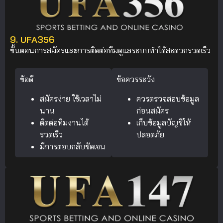
9. UFA356
ขั้นตอนการสมัครและการติดต่อทีมดูแลระบบทำได้สะดวกรวดเร็ว
ข้อดี
ข้อควรระวัง
สมัครง่าย ใช้เวลาไม่
ควรตรวจสอบข้อมูล
นาน
ก่อนสมัคร
ติดต่อทีมงานได้
เก็บข้อมูลบัญชีให้
รวดเร็ว
ปลอดภัย
มีการตอบกลับชัดเจน