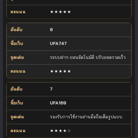
★★★★★
6
UFA747
ระบบฝาก-ถอนอัตโนมัติ ปรับยอดรวดเร็ว
★★★★★
7
UFA169
รองรับการใช้งานผ่านมือถือเต็มรูปแบบ
★★★★☆