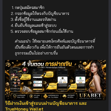
กดปุ่มสมัครสมาชิก
กรอกข้อมูลให้ตรงกับบัญชีธนาคาร
ตั้งชื่อผู้ใช้งานและรหัสผ่าน
ยืนยันข้อมูลและเข้าสู่ระบบ
ตรวจสอบข้อมูลสมาชิกก่อนเริ่มใช้งาน
คำแนะนำ: ใช้หมายเลขโทรศัพท์และบัญชีธนาคารที่
เป็นชื่อเดียวกัน เพื่อให้การยืนยันตัวตนและการทำ
ธุรกรรมเป็นไปอย่างราบรื่น
วิธีฝากเงินเข้าสู่ระบบผ่านบัญชีธนาคาร และ
TrueMoney Wallet