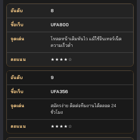
8
UFA800
โหลดหน้าเดิมพันไว แม้ใช้อินเทอร์เน็ต
ความเร็วต่ำ
★★★★☆
9
UFA356
สมัครง่าย ติดต่อทีมงานได้ตลอด 24
ชั่วโมง
★★★★☆