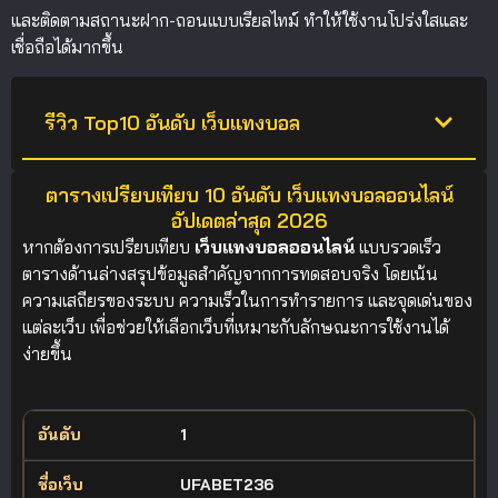
และติดตามสถานะฝาก-ถอนแบบเรียลไทม์ ทำให้ใช้งานโปร่งใสและ
เชื่อถือได้มากขึ้น
รีวิว Top10 อันดับ เว็บแทงบอล
ตารางเปรียบเทียบ 10 อันดับ เว็บแทงบอลออนไลน์
อัปเดตล่าสุด 2026
หากต้องการเปรียบเทียบ
เว็บแทงบอลออนไลน์
แบบรวดเร็ว
ตารางด้านล่างสรุปข้อมูลสำคัญจากการทดสอบจริง โดยเน้น
ความเสถียรของระบบ ความเร็วในการทำรายการ และจุดเด่นของ
แต่ละเว็บ เพื่อช่วยให้เลือกเว็บที่เหมาะกับลักษณะการใช้งานได้
ง่ายขึ้น
1
อันดับ
ชื่อเว็บ
จุดเด่นจากการทดสอบจริง
คะแนน
UFABET236