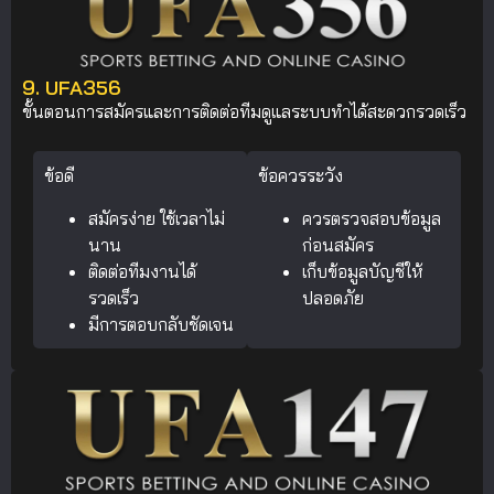
9. UFA356
ขั้นตอนการสมัครและการติดต่อทีมดูแลระบบทำได้สะดวกรวดเร็ว
ข้อดี
ข้อควรระวัง
สมัครง่าย ใช้เวลาไม่
ควรตรวจสอบข้อมูล
นาน
ก่อนสมัคร
ติดต่อทีมงานได้
เก็บข้อมูลบัญชีให้
รวดเร็ว
ปลอดภัย
มีการตอบกลับชัดเจน