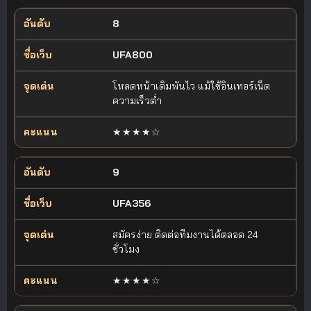
8
UFA800
โหลดหน้าเดิมพันไว แม้ใช้อินเทอร์เน็ต
ความเร็วต่ำ
★★★★☆
9
UFA356
สมัครง่าย ติดต่อทีมงานได้ตลอด 24
ชั่วโมง
★★★★☆