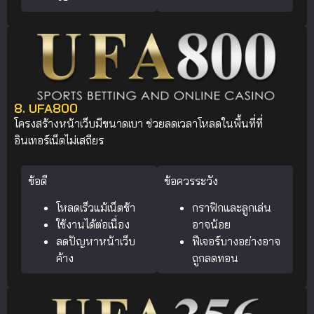
8. UFA800
โครงสร้างหน้าเว็บมีขนาดเบา ช่วยลดเวลาโหลดในพื้นที่ที่
อินเทอร์เน็ตไม่เสถียร
ข้อดี
ข้อควรระวัง
โหลดเร็วแม้เน็ตช้า
กราฟิกและลูกเล่น
ใช้งานได้ต่อเนื่อง
อาจน้อย
ลดปัญหาหน้าเว็บ
ฟีเจอร์บางอย่างอาจ
ค้าง
ถูกลดทอน