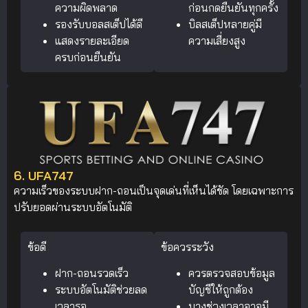
ความผิดพลาด
ก่อนกดยืนยันทุกครั้ง
รองรับบอลสเต็ปได้ดี
บิลสเต็ปหลายคู่มี
แสดงรายละเอียด
ความเสี่ยงสูง
ครบก่อนยืนยัน
6. UFA747
ความเร็วของระบบฝาก-ถอนเป็นจุดเด่นที่เห็นได้ชัด โดยเฉพาะการ
ปรับยอดผ่านระบบอัตโนมัติ
ข้อดี
ข้อควรระวัง
ฝาก-ถอนรวดเร็ว
ควรตรวจสอบข้อมูล
ระบบอัตโนมัติช่วยลด
บัญชีให้ถูกต้อง
เวลารอ
บางช่วงเวลาอาจมี