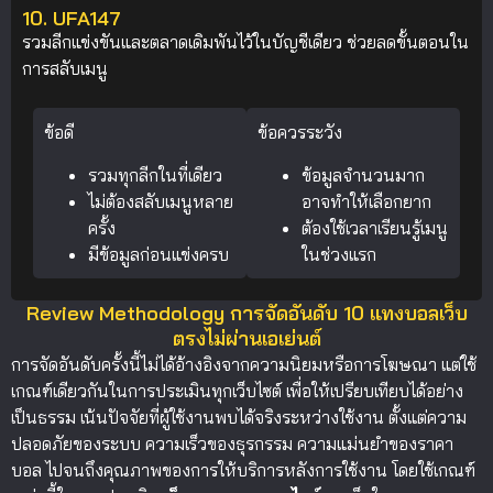
10. UFA147
รวมลีกแข่งขันและตลาดเดิมพันไว้ในบัญชีเดียว ช่วยลดขั้นตอนใน
การสลับเมนู
ข้อดี
ข้อควรระวัง
รวมทุกลีกในที่เดียว
ข้อมูลจำนวนมาก
ไม่ต้องสลับเมนูหลาย
อาจทำให้เลือกยาก
ครั้ง
ต้องใช้เวลาเรียนรู้เมนู
มีข้อมูลก่อนแข่งครบ
ในช่วงแรก
Review Methodology การจัดอันดับ 10 แทงบอลเว็บ
ตรงไม่ผ่านเอเย่นต์
การจัดอันดับครั้งนี้ไม่ได้อ้างอิงจากความนิยมหรือการโฆษณา แต่ใช้
เกณฑ์เดียวกันในการประเมินทุกเว็บไซต์ เพื่อให้เปรียบเทียบได้อย่าง
เป็นธรรม เน้นปัจจัยที่ผู้ใช้งานพบได้จริงระหว่างใช้งาน ตั้งแต่ความ
ปลอดภัยของระบบ ความเร็วของธุรกรรม ความแม่นยำของราคา
บอล ไปจนถึงคุณภาพของการให้บริการหลังการใช้งาน โดยใช้เกณฑ์