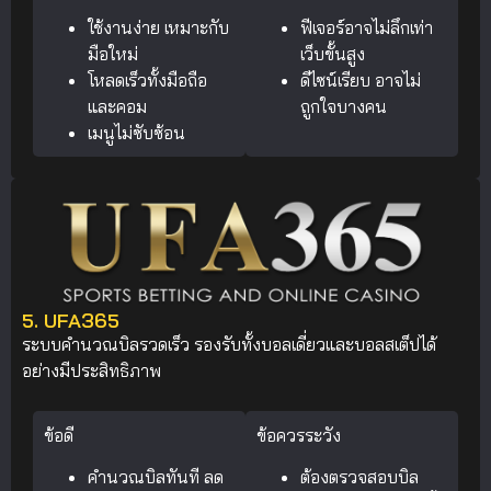
ใช้งานง่าย เหมาะกับ
ฟีเจอร์อาจไม่ลึกเท่า
มือใหม่
เว็บขั้นสูง
โหลดเร็วทั้งมือถือ
ดีไซน์เรียบ อาจไม่
และคอม
ถูกใจบางคน
เมนูไม่ซับซ้อน
5. UFA365
ระบบคำนวณบิลรวดเร็ว รองรับทั้งบอลเดี่ยวและบอลสเต็ปได้
อย่างมีประสิทธิภาพ
ข้อดี
ข้อควรระวัง
คำนวณบิลทันที ลด
ต้องตรวจสอบบิล