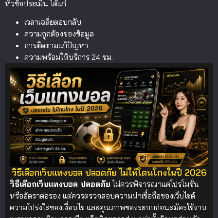
หัวข้อประเมิน ได้แก่
เวลาเฉลี่ยตอบกลับ
ความถูกต้องของข้อมูล
การติดตามแก้ปัญหา
ความพร้อมให้บริการ 24 ชม.
วิธีเลือกเว็บแทงบอล ปลอดภัย ไม่ให้โดนโกงในปี 2026
วิธีเลือกเว็บแทงบอล ปลอดภัย
ไม่ควรพิจารณาแค่โปรโมชั่น
หรืออัตราต่อรอง แต่ควรตรวจสอบความน่าเชื่อถือของเว็บไซต์
ความโปร่งใสของเงื่อนไข และคุณภาพของระบบก่อนสมัครใช้งาน