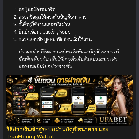
กดปุ่มสมัครสมาชิก
กรอกข้อมูลให้ตรงกับบัญชีธนาคาร
ตั้งชื่อผู้ใช้งานและรหัสผ่าน
ยืนยันข้อมูลและเข้าสู่ระบบ
ตรวจสอบข้อมูลสมาชิกก่อนเริ่มใช้งาน
คำแนะนำ: ใช้หมายเลขโทรศัพท์และบัญชีธนาคารที่
เป็นชื่อเดียวกัน เพื่อให้การยืนยันตัวตนและการทำ
ธุรกรรมเป็นไปอย่างราบรื่น
วิธีฝากเงินเข้าสู่ระบบผ่านบัญชีธนาคาร และ
TrueMoney Wallet