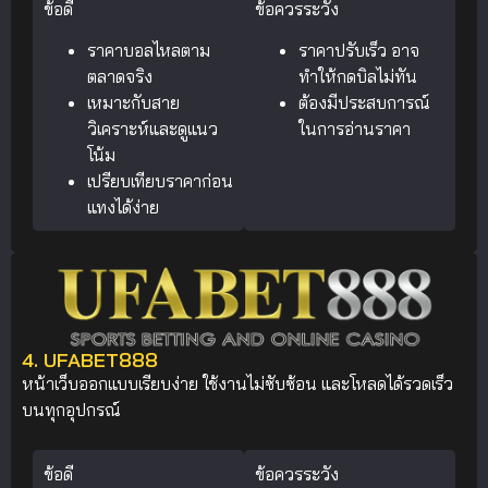
ข้อดี
ข้อควรระวัง
ราคาบอลไหลตาม
ราคาปรับเร็ว อาจ
ตลาดจริง
ทำให้กดบิลไม่ทัน
เหมาะกับสาย
ต้องมีประสบการณ์
วิเคราะห์และดูแนว
ในการอ่านราคา
โน้ม
เปรียบเทียบราคาก่อน
แทงได้ง่าย
4. UFABET888
หน้าเว็บออกแบบเรียบง่าย ใช้งานไม่ซับซ้อน และโหลดได้รวดเร็ว
บนทุกอุปกรณ์
ข้อดี
ข้อควรระวัง