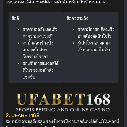
ตอบสนองได้ดีในช่วงที่มีการเดิมพันพร้อมกันจำนวนมาก
ข้อดี
ข้อควรระวัง
ราคาบอลอัปเดตเร็ว
ราคามีการเปลี่ยนเร็ว
ค่าความหน่วงต่ำ
อาจต้องตัดสินใจไว
ค่าน้ำค่อนข้างนิ่ง
ผู้เล่นใหม่อาจตาม
เหมาะกับสาย
จังหวะราคาไม่ทัน
วิเคราะห์ราคา
รองรับการแทงสดได้
ดีในช่วงเกมกำลัง
แข่งขัน
2. UFABET168
ระบบมีความเสถียรสูง รองรับการใช้งานต่อเนื่องได้ดี แม้ในช่วงที่