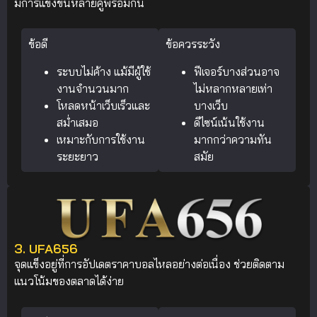
มีการแข่งขันหลายคู่พร้อมกัน
ข้อดี
ข้อควรระวัง
ระบบไม่ค้าง แม้มีผู้ใช้
ฟีเจอร์บางส่วนอาจ
งานจำนวนมาก
ไม่หลากหลายเท่า
โหลดหน้าเว็บเร็วและ
บางเว็บ
สม่ำเสมอ
ดีไซน์เน้นใช้งาน
เหมาะกับการใช้งาน
มากกว่าความทัน
ระยะยาว
สมัย
3. UFA656
จุดแข็งอยู่ที่การอัปเดตราคาบอลไหลอย่างต่อเนื่อง ช่วยติดตาม
แนวโน้มของตลาดได้ง่าย