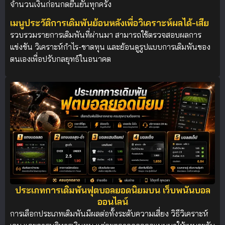
จำนวนเงินก่อนกดยืนยันทุกครั้ง
เมนูประวัติการเดิมพันย้อนหลังเพื่อวิเคราะห์ผลได้-เสีย
รวบรวมรายการเดิมพันที่ผ่านมา สามารถใช้ตรวจสอบผลการ
แข่งขัน วิเคราะห์กำไร-ขาดทุน และย้อนดูรูปแบบการเดิมพันของ
ตนเองเพื่อปรับกลยุทธ์ในอนาคต
ประเภทการเดิมพันฟุตบอลยอดนิยมบน เว็บพนันบอล
ออนไลน์
การเลือกประเภทเดิมพันมีผลต่อทั้งระดับความเสี่ยง วิธีวิเคราะห์