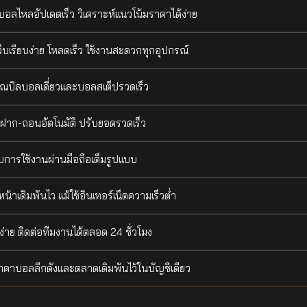
อลไหลอัปเดตเร็ว วิเคราะห์แนวโน้มราคาได้ง่าย
ว็บเรียบง่าย โหลดเร็ว ใช้งานสะดวกทุกอุปกรณ์
ณบิลบอลเดี่ยวและบอลสเต็ปรวดเร็ว
าก-ถอนอัตโนมัติ ปรับยอดรวดเร็ว
บการใช้งานผ่านมือถือเต็มรูปแบบ
น้าเดิมพันไว แม้ใช้อินเทอร์เน็ตความเร็วต่ำ
ง่าย ติดต่อทีมงานได้ตลอด 24 ชั่วโมง
คาบอลลีกดังและตลาดเดิมพันไว้ในบัญชีเดียว