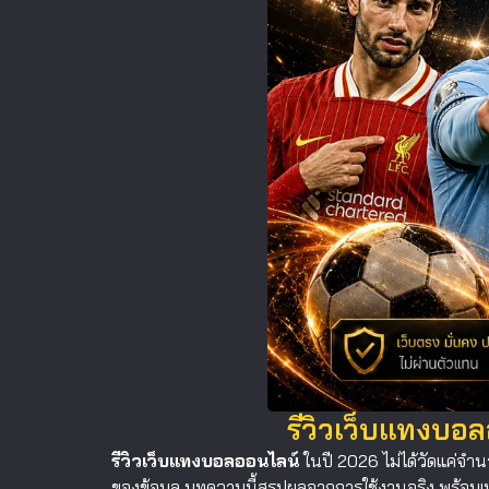
รีวิวเว็บแทงบอลอ
รีวิวเว็บแทงบอลออนไลน์
ในปี 2026 ไม่ได้วัดแค่จำ
ของข้อมูล บทความนี้สรุปผลจากการใช้งานจริง พร้อมเปรี