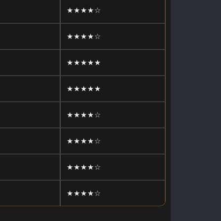
★★★★☆
★★★★☆
★★★★★
★★★★★
★★★★☆
★★★★☆
★★★★☆
★★★★☆