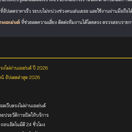
ที่อัปเดตราคาเร็ว ระบบไม่หน่วงช่วงคนเล่นเยอะ และใช้งานผ่านมือถือได้ล
นเอเย่นต์
ที่ช่วยลดความเสี่ยง ติดต่อทีมงานได้โดยตรง ตรวจสอบราย
บตรงไม่ผ่านเอเย่นต์ ปี 2026
น์ อัปเดตล่าสุด 2026
เว็บตรงไม่ผ่านเอเย่นต์
ะประวัติการเปิดให้บริการ
อนอัตโนมัติ 24 ชั่วโมง