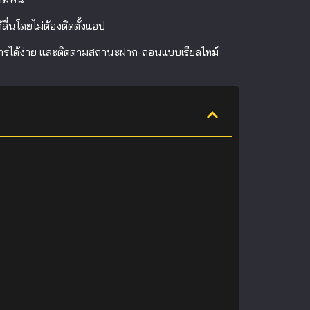
ื่นโดยไม่ต้องติดตั้งแอป
การได้ง่าย และติดตามสถานะฝาก-ถอนแบบเรียลไทม์