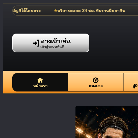
ญชีได้โดยตรง
บริการตลอด 24 ชม. ทีมงานมืออาชีพ
ฝาก-ถอน
ทางเข้าเล่น
เข้าสู่ระบบทันที
หน้าแรก
แทงบอล
คู่
รีวิวเว็บแทงบอลออ