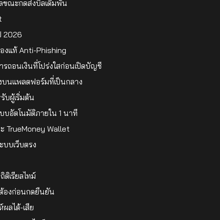
ขณะกดส่งบิลเดิมพัน
t
ปี 2026
ของแท้ Anti-Phishing
ารถอนเงินที่โปร่งใสก่อนเปิดบัญชี
ิงบนแพลตฟอร์มที่เป็นกลาง
ผู้เริ่มต้น
บอัตโนมัติภายใน 1 นาที
 และ TrueMoney Wallet
ะบบเว็บตรง
ติเรียลไทม์
้องก่อนกดยืนยัน
์ผลได้-เสีย