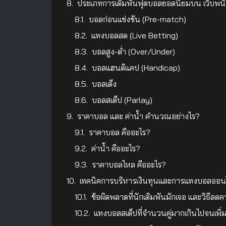
ประเภทการเดิมพันฟุตบอลยอดนิยมบน เว็บพน
บอลก่อนแข่งขัน (Pre-match)
แทงบอลสด (Live Betting)
บอลสูง-ต่ำ (Over/Under)
บอลแฮนดิแคป (Handicap)
บอลเต็ง
บอลสเต็ป (Parlay)
ราคาบอล และ ค่าน้ำ คำนวณอย่างไร?
ราคาบอล คืออะไร?
ค่าน้ำ คืออะไร?
ราคาบอลไหล คืออะไร?
เทคนิคการบริหารเงินทุนและการแทงบอลออน
ข้อผิดพลาดที่นักเดิมพันมักเจอ และวิธีลดค
แทงบอลสเต็ปที่จำนวนคู่มากเกินไปจนเพิ่ม