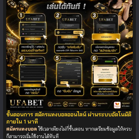
ขั้นตอนการ สมัครแทงบอลออนไลน์ ผ่านระบบอัตโนมัติ
ภายใน 1 นาที
สมัครแทงบอล
ใช้เวลาเพียงไม่กี่ขั้นตอน หากเตรียมข้อมูลให้ครบ
ก็สามารถเริ่มใช้งานได้ทันที