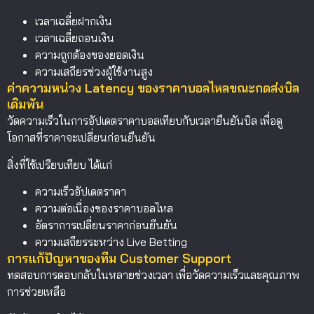
เวลาเฉลี่ยฝากเงิน
เวลาเฉลี่ยถอนเงิน
ความถูกต้องของยอดเงิน
ความเสถียรช่วงผู้ใช้งานสูง
ค่าความหน่วง Latency ของราคาบอลไหลขณะกดส่งบิล
เดิมพัน
วัดความเร็วในการอัปเดตราคาบอลเทียบกับเวลายืนยันบิล เพื่อดู
โอกาสที่ราคาจะเปลี่ยนก่อนยืนยัน
สิ่งที่ใช้เปรียบเทียบ ได้แก่
ความเร็วอัปเดตราคา
ความต่อเนื่องของราคาบอลไหล
อัตราการเปลี่ยนราคาก่อนยืนยัน
ความเสถียรระหว่าง Live Betting
การแก้ปัญหาของทีม Customer Support
ทดสอบการตอบกลับในหลายช่วงเวลา เพื่อวัดความเร็วและคุณภาพ
การช่วยเหลือ