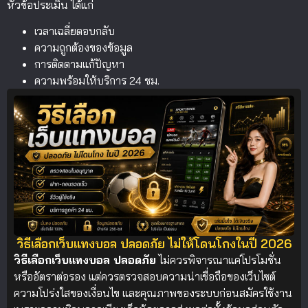
หัวข้อประเมิน ได้แก่
เวลาเฉลี่ยตอบกลับ
ความถูกต้องของข้อมูล
การติดตามแก้ปัญหา
ความพร้อมให้บริการ 24 ชม.
วิธีเลือกเว็บแทงบอล ปลอดภัย ไม่ให้โดนโกงในปี 2026
วิธีเลือกเว็บแทงบอล ปลอดภัย
ไม่ควรพิจารณาแค่โปรโมชั่น
หรืออัตราต่อรอง แต่ควรตรวจสอบความน่าเชื่อถือของเว็บไซต์
ความโปร่งใสของเงื่อนไข และคุณภาพของระบบก่อนสมัครใช้งาน