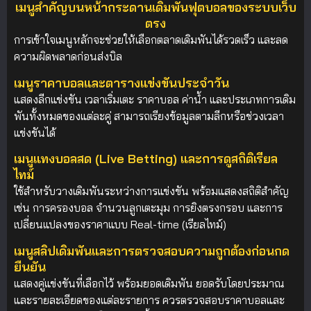
เมนูสำคัญบนหน้ากระดานเดิมพันฟุตบอลของระบบเว็บ
ตรง
การเข้าใจเมนูหลักจะช่วยให้เลือกตลาดเดิมพันได้รวดเร็ว และลด
ความผิดพลาดก่อนส่งบิล
เมนูราคาบอลและตารางแข่งขันประจำวัน
แสดงลีกแข่งขัน เวลาเริ่มเตะ ราคาบอล ค่าน้ำ และประเภทการเดิม
พันทั้งหมดของแต่ละคู่ สามารถเรียงข้อมูลตามลีกหรือช่วงเวลา
แข่งขันได้
เมนูแทงบอลสด (Live Betting) และการดูสถิติเรียล
ไทม์
ใช้สำหรับวางเดิมพันระหว่างการแข่งขัน พร้อมแสดงสถิติสำคัญ
เช่น การครองบอล จำนวนลูกเตะมุม การยิงตรงกรอบ และการ
เปลี่ยนแปลงของราคาแบบ Real-time (เรียลไทม์)
เมนูสลิปเดิมพันและการตรวจสอบความถูกต้องก่อนกด
ยืนยัน
แสดงคู่แข่งขันที่เลือกไว้ พร้อมยอดเดิมพัน ยอดรับโดยประมาณ
และรายละเอียดของแต่ละรายการ ควรตรวจสอบราคาบอลและ