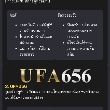
มีการแข่งขันหลายคู่พร้อมกัน
ข้อดี
ข้อควรระวัง
ระบบไม่ค้าง แม้มีผู้ใช้
ฟีเจอร์บางส่วนอาจ
งานจำนวนมาก
ไม่หลากหลายเท่า
โหลดหน้าเว็บเร็วและ
บางเว็บ
สม่ำเสมอ
ดีไซน์เน้นใช้งาน
เหมาะกับการใช้งาน
มากกว่าความทัน
ระยะยาว
สมัย
3. UFA656
จุดแข็งอยู่ที่การอัปเดตราคาบอลไหลอย่างต่อเนื่อง ช่วยติดตาม
แนวโน้มของตลาดได้ง่าย