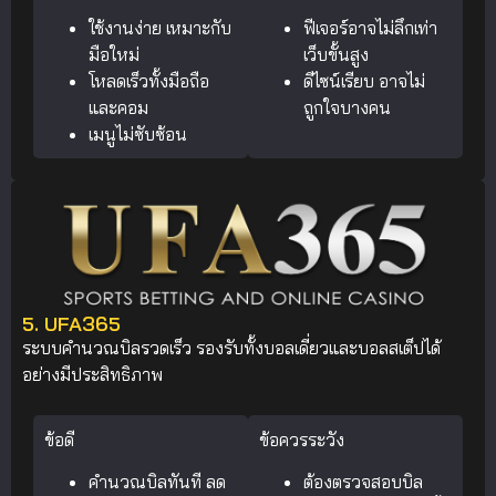
ใช้งานง่าย เหมาะกับ
ฟีเจอร์อาจไม่ลึกเท่า
มือใหม่
เว็บขั้นสูง
โหลดเร็วทั้งมือถือ
ดีไซน์เรียบ อาจไม่
และคอม
ถูกใจบางคน
เมนูไม่ซับซ้อน
5. UFA365
ระบบคำนวณบิลรวดเร็ว รองรับทั้งบอลเดี่ยวและบอลสเต็ปได้
อย่างมีประสิทธิภาพ
ข้อดี
ข้อควรระวัง
คำนวณบิลทันที ลด
ต้องตรวจสอบบิล