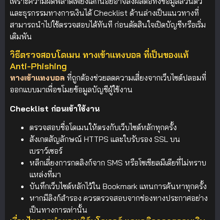
เพราะความผิดพลาดเพียงเล็กน้อยอาจส่งผลต่อทั้งข้อมูลส่วนตัว
และธุรกรรมทางการเงินได้ Checklist ด้านล่างเป็นแนวทางที่
สามารถนำไปใช้ตรวจสอบได้ทันที ก่อนตัดสินใจเปิดบัญชีหรือเริ่ม
เดิมพัน
วิธีตรวจสอบโดเมน ทางเข้าแทงบอล ที่เป็นของแท้
Anti-Phishing
ทางเข้าแทงบอล
ที่ถูกต้องช่วยลดความเสี่ยงจากเว็บไซต์ปลอมที่
ออกแบบมาเพื่อขโมยข้อมูลบัญชีผู้ใช้งาน
Checklist ก่อนเข้าใช้งาน
ตรวจสอบชื่อโดเมนให้ตรงกับเว็บไซต์หลักทุกครั้ง
สังเกตสัญลักษณ์ HTTPS และใบรับรอง SSL บน
เบราว์เซอร์
หลีกเลี่ยงการกดลิงก์จาก SMS หรือโซเชียลมีเดียที่ไม่ทราบ
แหล่งที่มา
บันทึกเว็บไซต์หลักไว้ใน Bookmark แทนการค้นหาทุกครั้ง
หากมีลิงก์สำรอง ควรตรวจสอบจากช่องทางประกาศอย่าง
เป็นทางการเท่านั้น