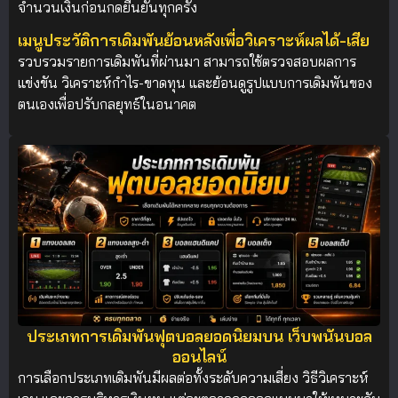
จำนวนเงินก่อนกดยืนยันทุกครั้ง
เมนูประวัติการเดิมพันย้อนหลังเพื่อวิเคราะห์ผลได้-เสีย
รวบรวมรายการเดิมพันที่ผ่านมา สามารถใช้ตรวจสอบผลการ
แข่งขัน วิเคราะห์กำไร-ขาดทุน และย้อนดูรูปแบบการเดิมพันของ
ตนเองเพื่อปรับกลยุทธ์ในอนาคต
ประเภทการเดิมพันฟุตบอลยอดนิยมบน เว็บพนันบอล
ออนไลน์
การเลือกประเภทเดิมพันมีผลต่อทั้งระดับความเสี่ยง วิธีวิเคราะห์