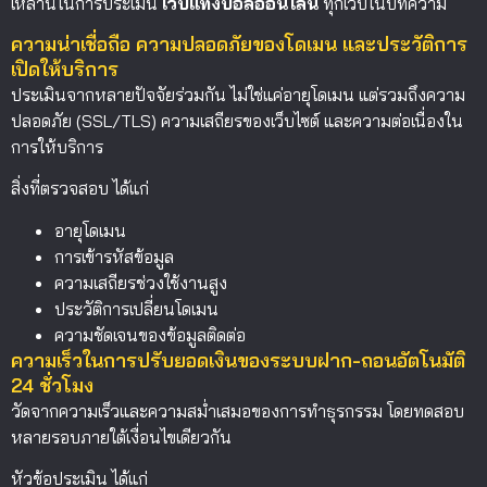
เหล่านี้ในการประเมิน
เว็บแทงบอลออนไลน์
ทุกเว็บในบทความ
ความน่าเชื่อถือ ความปลอดภัยของโดเมน และประวัติการ
เปิดให้บริการ
ประเมินจากหลายปัจจัยร่วมกัน ไม่ใช่แค่อายุโดเมน แต่รวมถึงความ
ปลอดภัย (SSL/TLS) ความเสถียรของเว็บไซต์ และความต่อเนื่องใน
การให้บริการ
สิ่งที่ตรวจสอบ ได้แก่
อายุโดเมน
การเข้ารหัสข้อมูล
ความเสถียรช่วงใช้งานสูง
ประวัติการเปลี่ยนโดเมน
ความชัดเจนของข้อมูลติดต่อ
ความเร็วในการปรับยอดเงินของระบบฝาก-ถอนอัตโนมัติ
24 ชั่วโมง
วัดจากความเร็วและความสม่ำเสมอของการทำธุรกรรม โดยทดสอบ
หลายรอบภายใต้เงื่อนไขเดียวกัน
หัวข้อประเมิน ได้แก่