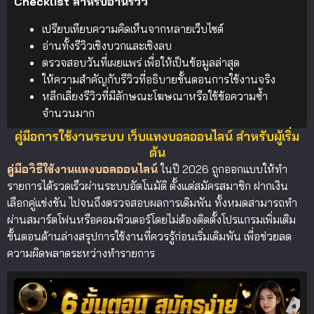
Checklist สำหรับอ่านรีวิว
เปรียบเทียบความคิดเห็นจากหลายเว็บไซต์
อ่านทั้งรีวิวเชิงบวกและเชิงลบ
ตรวจสอบวันที่เผยแพร่ เพื่อให้เป็นข้อมูลล่าสุด
ให้ความสำคัญกับรีวิวที่อธิบายขั้นตอนการใช้งานจริง
หลีกเลี่ยงรีวิวที่มีลักษณะโฆษณาหรือใช้ข้อความซ้ำ
จำนวนมาก
คู่มือการใช้งานระบบ เว็บแทงบอลออนไลน์ สำหรับผู้เริ่ม
ต้น
คู่มือวิธีใช้งานแทงบอลออนไลน์
ในปี 2026 ถูกออกแบบให้ทำ
รายการได้รวดเร็วผ่านระบบอัตโนมัติ ตั้งแต่สมัครสมาชิก ฝากเงิน
เลือกคู่แข่งขัน ไปจนถึงตรวจสอบผลการเดิมพัน ทั้งหมดสามารถทำ
ผ่านสมาร์ตโฟนหรือคอมพิวเตอร์โดยไม่ต้องติดตั้งโปรแกรมเพิ่มเติม
ขั้นตอนด้านล่างสรุปการใช้งานที่ควรรู้ก่อนเริ่มเดิมพัน เพื่อช่วยลด
ความผิดพลาดระหว่างทำรายการ