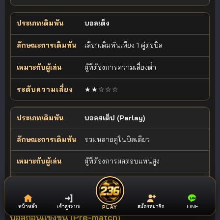
บอลเต็ง
เลือกเดิมพันเพียง 1 คู่ต่อบิล
ผู้ที่ต้องการความเสี่ยงต่ำ
★★☆☆☆
บอลสเต็ป (Parlay)
รวมหลายคู่ในบิลเดียว
ผู้ที่ต้องการผลตอบแทนสูง
★★★★★
หน้าหลัก
เข้าสู่ระบบ
สมัครสมาชิก
LINE
PLAY
บอลก่อนแข่งขัน (Pre-match)