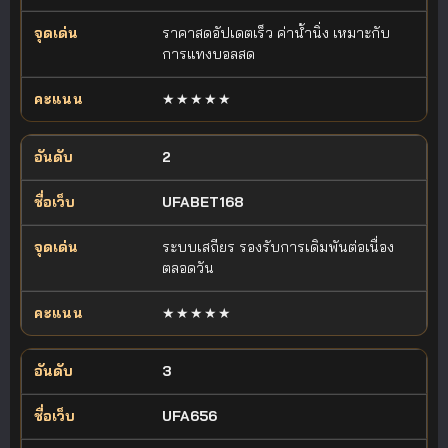
ราคาสดอัปเดตเร็ว ค่าน้ำนิ่ง เหมาะกับ
การแทงบอลสด
★★★★★
2
UFABET168
ระบบเสถียร รองรับการเดิมพันต่อเนื่อง
ตลอดวัน
★★★★★
3
UFA656