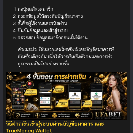
กดปุ่มสมัครสมาชิก
กรอกข้อมูลให้ตรงกับบัญชีธนาคาร
ตั้งชื่อผู้ใช้งานและรหัสผ่าน
ยืนยันข้อมูลและเข้าสู่ระบบ
ตรวจสอบข้อมูลสมาชิกก่อนเริ่มใช้งาน
คำแนะนำ: ใช้หมายเลขโทรศัพท์และบัญชีธนาคารที่
เป็นชื่อเดียวกัน เพื่อให้การยืนยันตัวตนและการทำ
ธุรกรรมเป็นไปอย่างราบรื่น
วิธีฝากเงินเข้าสู่ระบบผ่านบัญชีธนาคาร และ
TrueMoney Wallet