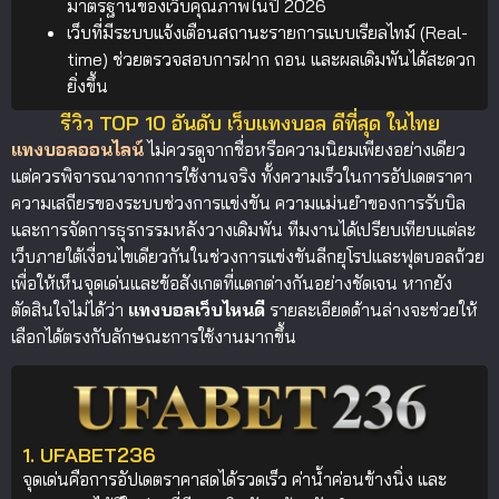
มาตรฐานของเว็บคุณภาพในปี 2026
เว็บที่มีระบบแจ้งเตือนสถานะรายการแบบเรียลไทม์ (Real-
time) ช่วยตรวจสอบการฝาก ถอน และผลเดิมพันได้สะดวก
ยิ่งขึ้น
รีวิว TOP 10 อันดับ เว็บแทงบอล ดีที่สุด ในไทย
แทงบอลออนไลน์
ไม่ควรดูจากชื่อหรือความนิยมเพียงอย่างเดียว
แต่ควรพิจารณาจากการใช้งานจริง ทั้งความเร็วในการอัปเดตราคา
ความเสถียรของระบบช่วงการแข่งขัน ความแม่นยำของการรับบิล
และการจัดการธุรกรรมหลังวางเดิมพัน ทีมงานได้เปรียบเทียบแต่ละ
เว็บภายใต้เงื่อนไขเดียวกันในช่วงการแข่งขันลีกยุโรปและฟุตบอลถ้วย
เพื่อให้เห็นจุดเด่นและข้อสังเกตที่แตกต่างกันอย่างชัดเจน หากยัง
ตัดสินใจไม่ได้ว่า
แทงบอลเว็บไหนดี
รายละเอียดด้านล่างจะช่วยให้
เลือกได้ตรงกับลักษณะการใช้งานมากขึ้น
1. UFABET236
จุดเด่นคือการอัปเดตราคาสดได้รวดเร็ว ค่าน้ำค่อนข้างนิ่ง และ