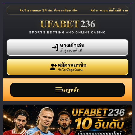
บริการตลอด 24 ชม. ทีมงานมืออาชีพ
ฝาก-ถอน อัตโนมัติ รวดเร็วภายในไม่กี่วิน
SPORTS BETTING AND ONLINE CASINO
ทางเข้าเล่น
เข้าสู่ระบบทันที
สมัครสมาชิก
รับโบนัสสุดพิเศษ
เมนูหลัก
รีวิวเว็บแทงบอลออนไลน์
10 อันดับ เว็บตรงไม่ผ่าน