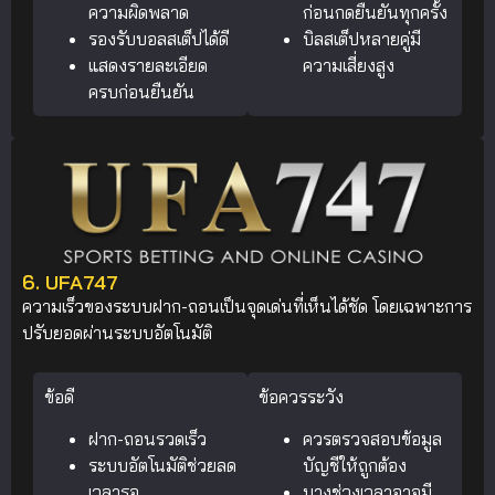
ความผิดพลาด
ก่อนกดยืนยันทุกครั้ง
รองรับบอลสเต็ปได้ดี
บิลสเต็ปหลายคู่มี
แสดงรายละเอียด
ความเสี่ยงสูง
ครบก่อนยืนยัน
6. UFA747
ความเร็วของระบบฝาก-ถอนเป็นจุดเด่นที่เห็นได้ชัด โดยเฉพาะการ
ปรับยอดผ่านระบบอัตโนมัติ
ข้อดี
ข้อควรระวัง
ฝาก-ถอนรวดเร็ว
ควรตรวจสอบข้อมูล
ระบบอัตโนมัติช่วยลด
บัญชีให้ถูกต้อง
เวลารอ
บางช่วงเวลาอาจมี