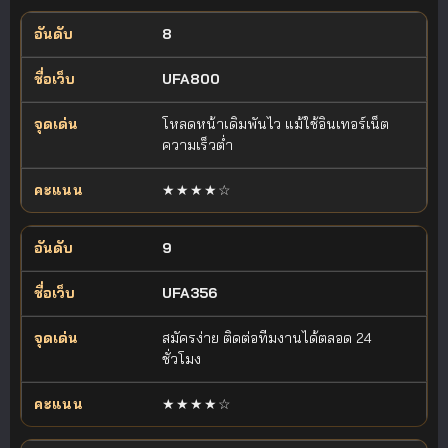
8
UFA800
โหลดหน้าเดิมพันไว แม้ใช้อินเทอร์เน็ต
ความเร็วต่ำ
★★★★☆
9
UFA356
สมัครง่าย ติดต่อทีมงานได้ตลอด 24
ชั่วโมง
★★★★☆