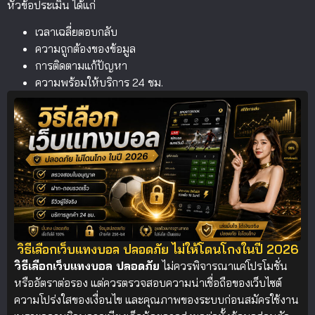
หัวข้อประเมิน ได้แก่
เวลาเฉลี่ยตอบกลับ
ความถูกต้องของข้อมูล
การติดตามแก้ปัญหา
ความพร้อมให้บริการ 24 ชม.
วิธีเลือกเว็บแทงบอล ปลอดภัย ไม่ให้โดนโกงในปี 2026
วิธีเลือกเว็บแทงบอล ปลอดภัย
ไม่ควรพิจารณาแค่โปรโมชั่น
หรืออัตราต่อรอง แต่ควรตรวจสอบความน่าเชื่อถือของเว็บไซต์
ความโปร่งใสของเงื่อนไข และคุณภาพของระบบก่อนสมัครใช้งาน