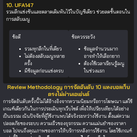
10. UFA147
รวมลีกแข่งขันและตลาดเดิมพันไว้ในบัญชีเดียว ช่วยลดขั้นตอนใน
การสลับเมนู
ข้อดี
ข้อควรระวัง
รวมทุกลีกในที่เดียว
ข้อมูลจำนวนมาก
ไม่ต้องสลับเมนูหลาย
อาจทำให้เลือกยาก
ครั้ง
ต้องใช้เวลาเรียนรู้เมนู
มีข้อมูลก่อนแข่งครบ
ในช่วงแรก
Review Methodology การจัดอันดับ 10 แทงบอลเว็บ
ตรงไม่ผ่านเอเย่นต์
การจัดอันดับครั้งนี้ไม่ได้อ้างอิงจากความนิยมหรือการโฆษณา แต่ใช้
เกณฑ์เดียวกันในการประเมินทุกเว็บไซต์ เพื่อให้เปรียบเทียบได้อย่าง
เป็นธรรม เน้นปัจจัยที่ผู้ใช้งานพบได้จริงระหว่างใช้งาน ตั้งแต่ความ
ปลอดภัยของระบบ ความเร็วของธุรกรรม ความแม่นยำของราคา
บอล ไปจนถึงคุณภาพของการให้บริการหลังการใช้งาน โดยใช้เกณฑ์