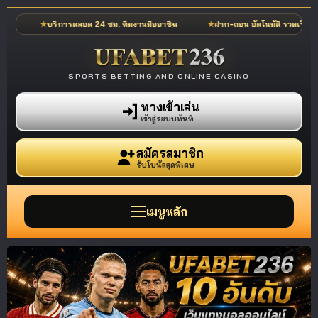
ริการตลอด 24 ชม. ทีมงานมืออาชีพ
ฝาก-ถอน อัตโนมัติ รวดเร็วภายในไม่กี่วินาที
SPORTS BETTING AND ONLINE CASINO
ทางเข้าเล่น
เข้าสู่ระบบทันที
สมัครสมาชิก
รับโบนัสสุดพิเศษ
เมนูหลัก
รีวิวเว็บแทงบอลออนไลน์
10 อันดับ เว็บตรงไม่ผ่าน