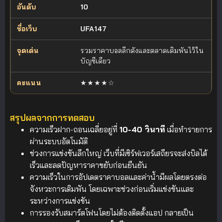
10
UFA147
รวมราคาบอลลีกดังและตลาดเดิมพันไว้ใน
บัญชีเดียว
★★★★☆
สรุปผลจากการทดสอบ
ความเร็วฝาก-ถอนเฉลี่ยอยู่ที่
10-40 วินาที
เมื่อทำรายการ
ผ่านระบบอัตโนมัติ
ช่วงการแข่งขันลีกใหญ่ เว็บที่มีเซิร์ฟเวอร์เสถียรจะส่งบิลได้
เร็วและลดปัญหาราคาขยับก่อนยืนยัน
ความเร็วในการอัปเดตราคาบอลและค่าน้ำมีผลโดยตรงต่อ
จังหวะการเดิมพัน โดยเฉพาะช่วงก่อนเริ่มแข่งขันและ
ระหว่างการแข่งขัน
การรองรับสมาร์ตโฟนโดยไม่ต้องติดตั้งแอป กลายเป็น