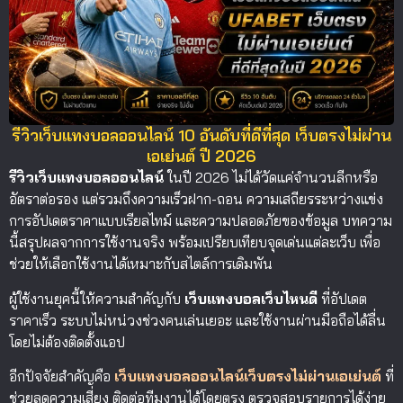
เอเย่นต์ มั่นคงปลอดภัย
จ่ายจริงทุกบิล
รีวิวเว็บแทงบอลออนไลน์ 10 อันดับที่ดีที่สุด เว็บตรงไม่ผ่าน
เอเย่นต์ ปี 2026
รีวิวเว็บแทงบอลออนไลน์
ในปี 2026 ไม่ได้วัดแค่จำนวนลีกหรือ
อัตราต่อรอง แต่รวมถึงความเร็วฝาก-ถอน ความเสถียรระหว่างแข่ง
การอัปเดตราคาแบบเรียลไทม์ และความปลอดภัยของข้อมูล บทความ
นี้สรุปผลจากการใช้งานจริง พร้อมเปรียบเทียบจุดเด่นแต่ละเว็บ เพื่อ
ช่วยให้เลือกใช้งานได้เหมาะกับสไตล์การเดิมพัน
ผู้ใช้งานยุคนี้ให้ความสำคัญกับ
เว็บแทงบอลเว็บไหนดี
ที่อัปเดต
ราคาเร็ว ระบบไม่หน่วงช่วงคนเล่นเยอะ และใช้งานผ่านมือถือได้ลื่น
โดยไม่ต้องติดตั้งแอป
อีกปัจจัยสำคัญคือ
เว็บแทงบอลออนไลน์เว็บตรงไม่ผ่านเอเย่นต์
ที่
ช่วยลดความเสี่ยง ติดต่อทีมงานได้โดยตรง ตรวจสอบรายการได้ง่าย