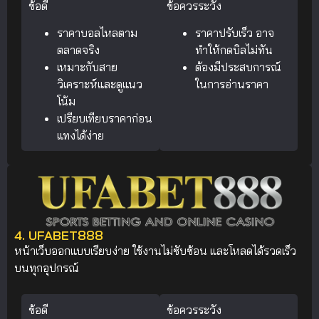
ข้อดี
ข้อควรระวัง
ราคาบอลไหลตาม
ราคาปรับเร็ว อาจ
ตลาดจริง
ทำให้กดบิลไม่ทัน
เหมาะกับสาย
ต้องมีประสบการณ์
วิเคราะห์และดูแนว
ในการอ่านราคา
โน้ม
เปรียบเทียบราคาก่อน
แทงได้ง่าย
4. UFABET888
หน้าเว็บออกแบบเรียบง่าย ใช้งานไม่ซับซ้อน และโหลดได้รวดเร็ว
บนทุกอุปกรณ์
ข้อดี
ข้อควรระวัง