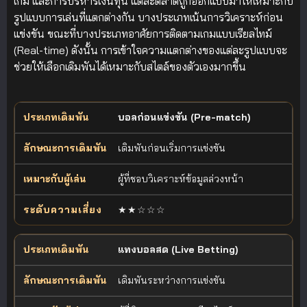
เกม และการบริหารเงินทุน แต่ละตลาดถูกออกแบบมาให้เหมาะกับ
รูปแบบการเล่นที่แตกต่างกัน บางประเภทเน้นการวิเคราะห์ก่อน
แข่งขัน ขณะที่บางประเภทอาศัยการติดตามเกมแบบเรียลไทม์
(Real-time) ดังนั้น การเข้าใจความแตกต่างของแต่ละรูปแบบจะ
ช่วยให้เลือกเดิมพันได้เหมาะกับสไตล์ของตัวเองมากขึ้น
ตารางเปรียบเทียบประเภทการเดิมพันฟุตบอล ลักษณะการเดิมพัน ผู้เล่นท
บอลก่อนแข่งขัน (Pre-match)
ประเภทเดิมพัน
ลักษณะการเดิมพัน
เหมาะกับผู้เล่น
เดิมพันก่อนเริ่มการแข่งขัน
ผู้ที่ชอบวิเคราะห์ข้อมูลล่วงหน้า
★★☆☆☆
แทงบอลสด (Live Betting)
เดิมพันระหว่างการแข่งขัน