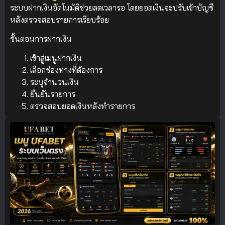
ระบบฝากเงินอัตโนมัติช่วยลดเวลารอ โดยยอดเงินจะปรับเข้าบัญชี
หลังตรวจสอบรายการเรียบร้อย
ขั้นตอนการฝากเงิน
เข้าสู่เมนูฝากเงิน
เลือกช่องทางที่ต้องการ
ระบุจำนวนเงิน
ยืนยันรายการ
ตรวจสอบยอดเงินหลังทำรายการ