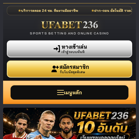
บริการตลอด 24 ชม. ทีมงานมืออาชีพ
ฝาก-ถอน อัตโนมัติ รวดเร็วภายในไม่กี่วินา
SPORTS BETTING AND ONLINE CASINO
ทางเข้าเล่น
เข้าสู่ระบบทันที
สมัครสมาชิก
รับโบนัสสุดพิเศษ
เมนูหลัก
รีวิวเว็บแทงบอลออนไลน์
10 อันดับ เว็บตรงไม่ผ่าน