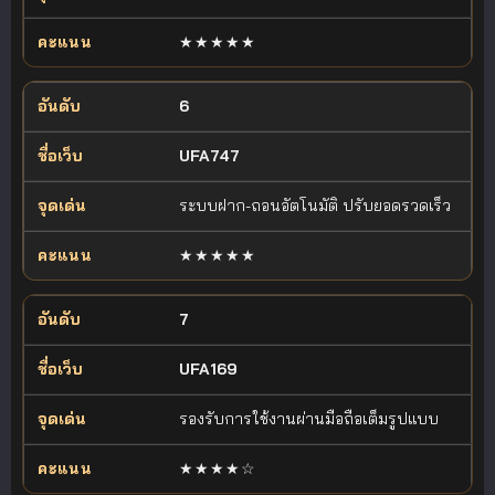
★★★★★
6
UFA747
ระบบฝาก-ถอนอัตโนมัติ ปรับยอดรวดเร็ว
★★★★★
7
UFA169
รองรับการใช้งานผ่านมือถือเต็มรูปแบบ
★★★★☆