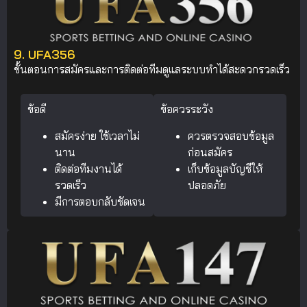
9. UFA356
ขั้นตอนการสมัครและการติดต่อทีมดูแลระบบทำได้สะดวกรวดเร็ว
ข้อดี
ข้อควรระวัง
สมัครง่าย ใช้เวลาไม่
ควรตรวจสอบข้อมูล
นาน
ก่อนสมัคร
ติดต่อทีมงานได้
เก็บข้อมูลบัญชีให้
รวดเร็ว
ปลอดภัย
มีการตอบกลับชัดเจน