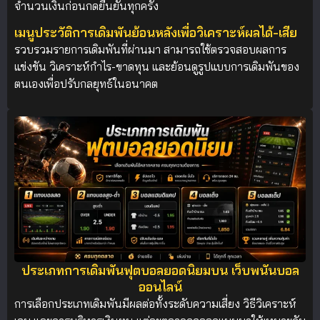
จำนวนเงินก่อนกดยืนยันทุกครั้ง
เมนูประวัติการเดิมพันย้อนหลังเพื่อวิเคราะห์ผลได้-เสีย
รวบรวมรายการเดิมพันที่ผ่านมา สามารถใช้ตรวจสอบผลการ
แข่งขัน วิเคราะห์กำไร-ขาดทุน และย้อนดูรูปแบบการเดิมพันของ
ตนเองเพื่อปรับกลยุทธ์ในอนาคต
ประเภทการเดิมพันฟุตบอลยอดนิยมบน เว็บพนันบอล
ออนไลน์
การเลือกประเภทเดิมพันมีผลต่อทั้งระดับความเสี่ยง วิธีวิเคราะห์