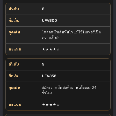
8
UFA800
โหลดหน้าเดิมพันไว แม้ใช้อินเทอร์เน็ต
ความเร็วต่ำ
★★★★☆
9
UFA356
สมัครง่าย ติดต่อทีมงานได้ตลอด 24
ชั่วโมง
★★★★☆