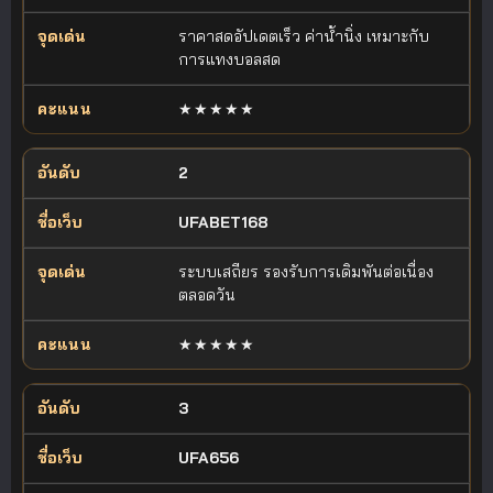
ราคาสดอัปเดตเร็ว ค่าน้ำนิ่ง เหมาะกับ
การแทงบอลสด
★★★★★
2
UFABET168
ระบบเสถียร รองรับการเดิมพันต่อเนื่อง
ตลอดวัน
★★★★★
3
UFA656