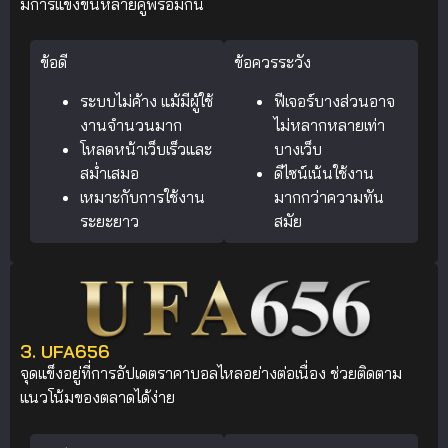
มีการแข่งขันหลายคู่พร้อมกัน
ข้อดี
ข้อควรระวัง
ระบบไม่ค้าง แม้มีผู้ใช้
ฟีเจอร์บางส่วนอาจ
งานจำนวนมาก
ไม่หลากหลายเท่า
โหลดหน้าเว็บเร็วและ
บางเว็บ
สม่ำเสมอ
ดีไซน์เน้นใช้งาน
เหมาะกับการใช้งาน
มากกว่าความทัน
ระยะยาว
สมัย
3. UFA656
จุดแข็งอยู่ที่การอัปเดตราคาบอลไหลอย่างต่อเนื่อง ช่วยติดตาม
แนวโน้มของตลาดได้ง่าย