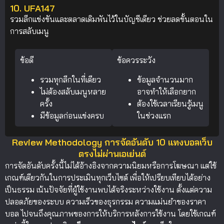
10. UFA147
รวมลีกแข่งขันและตลาดเดิมพันไว้ในบัญชีเดียว ช่วยลดขั้นตอนใน
การสลับเมนู
ข้อดี
ข้อควรระวัง
รวมทุกลีกในที่เดียว
ข้อมูลจำนวนมาก
ไม่ต้องสลับเมนูหลาย
อาจทำให้เลือกยาก
ครั้ง
ต้องใช้เวลาเรียนรู้เมนู
มีข้อมูลก่อนแข่งครบ
ในช่วงแรก
Review Methodology การจัดอันดับ 10 แทงบอลเว็บ
ตรงไม่ผ่านเอเย่นต์
การจัดอันดับครั้งนี้ไม่ได้อ้างอิงจากความนิยมหรือการโฆษณา แต่ใช้
เกณฑ์เดียวกันในการประเมินทุกเว็บไซต์ เพื่อให้เปรียบเทียบได้อย่าง
เป็นธรรม เน้นปัจจัยที่ผู้ใช้งานพบได้จริงระหว่างใช้งาน ตั้งแต่ความ
ปลอดภัยของระบบ ความเร็วของธุรกรรม ความแม่นยำของราคา
บอล ไปจนถึงคุณภาพของการให้บริการหลังการใช้งาน โดยใช้เกณฑ์