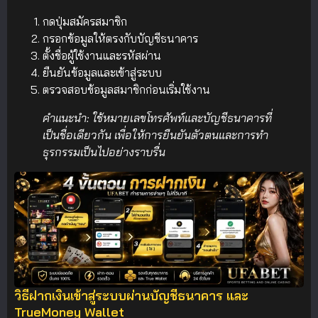
กดปุ่มสมัครสมาชิก
กรอกข้อมูลให้ตรงกับบัญชีธนาคาร
ตั้งชื่อผู้ใช้งานและรหัสผ่าน
ยืนยันข้อมูลและเข้าสู่ระบบ
ตรวจสอบข้อมูลสมาชิกก่อนเริ่มใช้งาน
คำแนะนำ: ใช้หมายเลขโทรศัพท์และบัญชีธนาคารที่
เป็นชื่อเดียวกัน เพื่อให้การยืนยันตัวตนและการทำ
ธุรกรรมเป็นไปอย่างราบรื่น
วิธีฝากเงินเข้าสู่ระบบผ่านบัญชีธนาคาร และ
TrueMoney Wallet