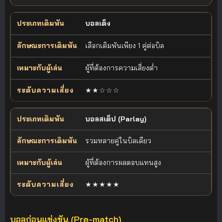
บอลเต็ง
เลือกเดิมพันเพียง 1 คู่ต่อบิล
ผู้ที่ต้องการความเสี่ยงต่ำ
★★☆☆☆
บอลสเต็ป (Parlay)
รวมหลายคู่ในบิลเดียว
ผู้ที่ต้องการผลตอบแทนสูง
★★★★★
บอลก่อนแข่งขัน (Pre-match)