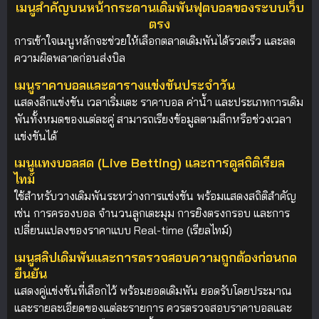
เมนูสำคัญบนหน้ากระดานเดิมพันฟุตบอลของระบบเว็บ
ตรง
การเข้าใจเมนูหลักจะช่วยให้เลือกตลาดเดิมพันได้รวดเร็ว และลด
ความผิดพลาดก่อนส่งบิล
เมนูราคาบอลและตารางแข่งขันประจำวัน
แสดงลีกแข่งขัน เวลาเริ่มเตะ ราคาบอล ค่าน้ำ และประเภทการเดิม
พันทั้งหมดของแต่ละคู่ สามารถเรียงข้อมูลตามลีกหรือช่วงเวลา
แข่งขันได้
เมนูแทงบอลสด (Live Betting) และการดูสถิติเรียล
ไทม์
ใช้สำหรับวางเดิมพันระหว่างการแข่งขัน พร้อมแสดงสถิติสำคัญ
เช่น การครองบอล จำนวนลูกเตะมุม การยิงตรงกรอบ และการ
เปลี่ยนแปลงของราคาแบบ Real-time (เรียลไทม์)
เมนูสลิปเดิมพันและการตรวจสอบความถูกต้องก่อนกด
ยืนยัน
แสดงคู่แข่งขันที่เลือกไว้ พร้อมยอดเดิมพัน ยอดรับโดยประมาณ
และรายละเอียดของแต่ละรายการ ควรตรวจสอบราคาบอลและ