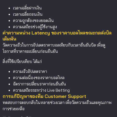
เวลาเฉลี่ยฝากเงิน
เวลาเฉลี่ยถอนเงิน
ความถูกต้องของยอดเงิน
ความเสถียรช่วงผู้ใช้งานสูง
ค่าความหน่วง Latency ของราคาบอลไหลขณะกดส่งบิล
เดิมพัน
วัดความเร็วในการอัปเดตราคาบอลเทียบกับเวลายืนยันบิล เพื่อดู
โอกาสที่ราคาจะเปลี่ยนก่อนยืนยัน
สิ่งที่ใช้เปรียบเทียบ ได้แก่
ความเร็วอัปเดตราคา
ความต่อเนื่องของราคาบอลไหล
อัตราการเปลี่ยนราคาก่อนยืนยัน
ความเสถียรระหว่าง Live Betting
การแก้ปัญหาของทีม Customer Support
ทดสอบการตอบกลับในหลายช่วงเวลา เพื่อวัดความเร็วและคุณภาพ
การช่วยเหลือ