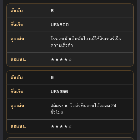
8
UFA800
โหลดหน้าเดิมพันไว แม้ใช้อินเทอร์เน็ต
ความเร็วต่ำ
★★★★☆
9
UFA356
สมัครง่าย ติดต่อทีมงานได้ตลอด 24
ชั่วโมง
★★★★☆