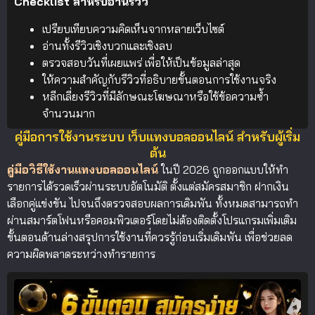
Checklist สำหรับอ่านรีวิว
เปรียบเทียบความคิดเห็นจากหลายเว็บไซต์
อ่านทั้งรีวิวเชิงบวกและเชิงลบ
ตรวจสอบวันที่เผยแพร่ เพื่อให้เป็นข้อมูลล่าสุด
ให้ความสำคัญกับรีวิวที่อธิบายขั้นตอนการใช้งานจริง
หลีกเลี่ยงรีวิวที่มีลักษณะโฆษณาหรือใช้ข้อความซ้ำ
จำนวนมาก
คู่มือการใช้งานระบบ เว็บแทงบอลออนไลน์ สำหรับผู้เริ่ม
ต้น
คู่มือวิธีใช้งานแทงบอลออนไลน์
ในปี 2026 ถูกออกแบบให้ทำ
รายการได้รวดเร็วผ่านระบบอัตโนมัติ ตั้งแต่สมัครสมาชิก ฝากเงิน
เลือกคู่แข่งขัน ไปจนถึงตรวจสอบผลการเดิมพัน ทั้งหมดสามารถทำ
ผ่านสมาร์ตโฟนหรือคอมพิวเตอร์โดยไม่ต้องติดตั้งโปรแกรมเพิ่มเติม
ขั้นตอนด้านล่างสรุปการใช้งานที่ควรรู้ก่อนเริ่มเดิมพัน เพื่อช่วยลด
ความผิดพลาดระหว่างทำรายการ