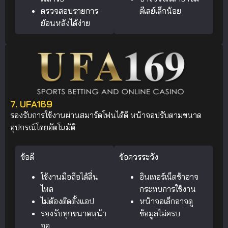
ตรวจสอบรายการ
ดีเลย์เล็กน้อย
ย้อนหลังได้ง่าย
7. UFA169
รองรับการใช้งานผ่านสมาร์ตโฟนได้ดี หน้าจอปรับตามขนาด
อุปกรณ์โดยอัตโนมัติ
ข้อดี
ข้อควรระวัง
ใช้งานมือถือได้ลื่น
อินเทอร์เน็ตช้าอาจ
ไหล
กระทบการใช้งาน
ไม่ต้องติดตั้งแอป
หน้าจอเล็กอาจดู
รองรับทุกขนาดหน้า
ข้อมูลไม่ครบ
จอ