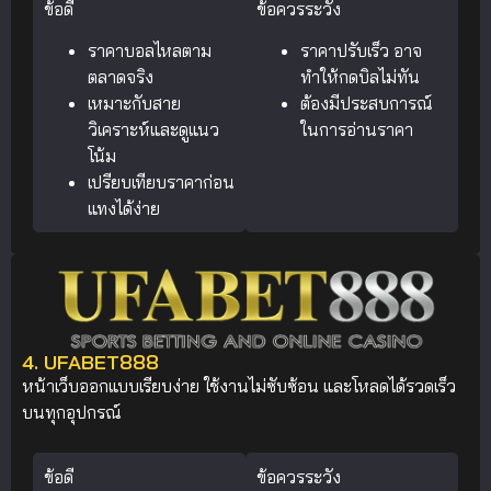
ข้อดี
ข้อควรระวัง
ราคาบอลไหลตาม
ราคาปรับเร็ว อาจ
ตลาดจริง
ทำให้กดบิลไม่ทัน
เหมาะกับสาย
ต้องมีประสบการณ์
วิเคราะห์และดูแนว
ในการอ่านราคา
โน้ม
เปรียบเทียบราคาก่อน
แทงได้ง่าย
4. UFABET888
หน้าเว็บออกแบบเรียบง่าย ใช้งานไม่ซับซ้อน และโหลดได้รวดเร็ว
บนทุกอุปกรณ์
ข้อดี
ข้อควรระวัง