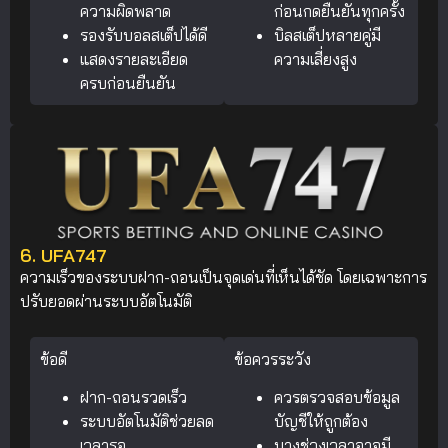
ความผิดพลาด
ก่อนกดยืนยันทุกครั้ง
รองรับบอลสเต็ปได้ดี
บิลสเต็ปหลายคู่มี
แสดงรายละเอียด
ความเสี่ยงสูง
ครบก่อนยืนยัน
6. UFA747
ความเร็วของระบบฝาก-ถอนเป็นจุดเด่นที่เห็นได้ชัด โดยเฉพาะการ
ปรับยอดผ่านระบบอัตโนมัติ
ข้อดี
ข้อควรระวัง
ฝาก-ถอนรวดเร็ว
ควรตรวจสอบข้อมูล
ระบบอัตโนมัติช่วยลด
บัญชีให้ถูกต้อง
เวลารอ
บางช่วงเวลาอาจมี