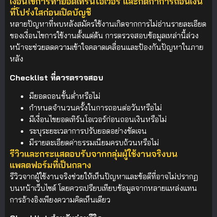
เงื่อนไขการทำยอดเทิร์นโอเวอร์ และกติกาการถอนเงิน
ที่โปร่งใสก่อนเปิดบัญชี
หลายปัญหาที่พบหลังสมัครใช้งานเกิดจากการไม่อ่านรายละเอียด
ของเงื่อนไขการใช้งานตั้งแต่ต้น การตรวจสอบข้อมูลเหล่านี้ล่วง
หน้าจะช่วยลดความเข้าใจคลาดเคลื่อนและป้องกันปัญหาในภาย
หลัง
Checklist ที่ควรตรวจสอบ
มียอดถอนขั้นต่ำหรือไม่
กำหนดจำนวนครั้งในการถอนต่อวันหรือไม่
มีเงื่อนไขยอดเทิร์นโอเวอร์ก่อนถอนเงินหรือไม่
ระบุระยะเวลาการปรับยอดอย่างชัดเจน
มีรายละเอียดค่าธรรมเนียมครบถ้วนหรือไม่
รีวิวและกระแสตอบรับจากกลุ่มผู้ใช้งานจริงบน
แพลตฟอร์มที่เป็นกลาง
รีวิวจากผู้ใช้งานจริงช่วยให้เห็นปัญหาและข้อดีที่อาจไม่ปรากฏ
บนหน้าเว็บไซต์ โดยควรเปรียบเทียบข้อมูลจากหลายแหล่งแทน
การอ้างอิงเพียงความคิดเห็นเดียว