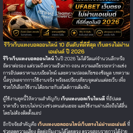
เอเย่นต์ มั่นคงปลอดภัย
จ่ายจริงทุกบิล
รีวิวเว็บแทงบอลออนไลน์ 10 อันดับที่ดีที่สุด เว็บตรงไม่ผ่าน
เอเย่นต์ ปี 2026
รีวิวเว็บแทงบอลออนไลน์
ในปี 2026 ไม่ได้วัดแค่จำนวนลีกหรือ
อัตราต่อรอง แต่รวมถึงความเร็วฝาก-ถอน ความเสถียรระหว่างแข่ง
การอัปเดตราคาแบบเรียลไทม์ และความปลอดภัยของข้อมูล บทความ
นี้สรุปผลจากการใช้งานจริง พร้อมเปรียบเทียบจุดเด่นแต่ละเว็บ เพื่อ
ช่วยให้เลือกใช้งานได้เหมาะกับสไตล์การเดิมพัน
ผู้ใช้งานยุคนี้ให้ความสำคัญกับ
เว็บแทงบอลเว็บไหนดี
ที่อัปเดต
ราคาเร็ว ระบบไม่หน่วงช่วงคนเล่นเยอะ และใช้งานผ่านมือถือได้ลื่น
โดยไม่ต้องติดตั้งแอป
อีกปัจจัยสำคัญคือ
เว็บแทงบอลออนไลน์เว็บตรงไม่ผ่านเอเย่นต์
ที่
ช่วยลดความเสี่ยง ติดต่อทีมงานได้โดยตรง ตรวจสอบรายการได้ง่าย