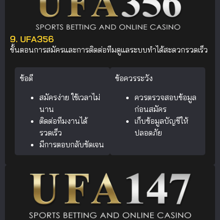
9. UFA356
ขั้นตอนการสมัครและการติดต่อทีมดูแลระบบทำได้สะดวกรวดเร็ว
ข้อดี
ข้อควรระวัง
สมัครง่าย ใช้เวลาไม่
ควรตรวจสอบข้อมูล
นาน
ก่อนสมัคร
ติดต่อทีมงานได้
เก็บข้อมูลบัญชีให้
รวดเร็ว
ปลอดภัย
มีการตอบกลับชัดเจน