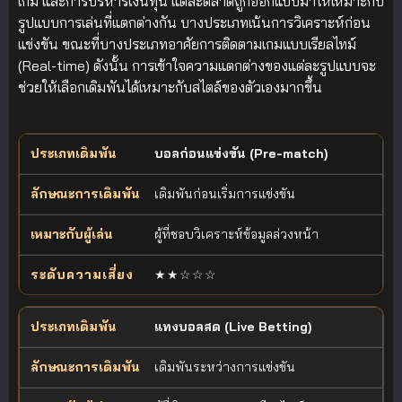
เกม และการบริหารเงินทุน แต่ละตลาดถูกออกแบบมาให้เหมาะกับ
รูปแบบการเล่นที่แตกต่างกัน บางประเภทเน้นการวิเคราะห์ก่อน
แข่งขัน ขณะที่บางประเภทอาศัยการติดตามเกมแบบเรียลไทม์
(Real-time) ดังนั้น การเข้าใจความแตกต่างของแต่ละรูปแบบจะ
ช่วยให้เลือกเดิมพันได้เหมาะกับสไตล์ของตัวเองมากขึ้น
ตารางเปรียบเทียบประเภทการเดิมพันฟุตบอล ลักษณะการเดิมพัน ผู้เล่นท
บอลก่อนแข่งขัน (Pre-match)
ประเภทเดิมพัน
ลักษณะการเดิมพัน
เหมาะกับผู้เล่น
เดิมพันก่อนเริ่มการแข่งขัน
ผู้ที่ชอบวิเคราะห์ข้อมูลล่วงหน้า
★★☆☆☆
แทงบอลสด (Live Betting)
เดิมพันระหว่างการแข่งขัน