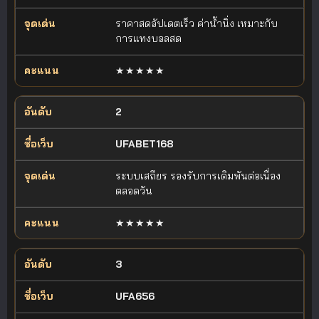
ราคาสดอัปเดตเร็ว ค่าน้ำนิ่ง เหมาะกับ
การแทงบอลสด
★★★★★
2
UFABET168
ระบบเสถียร รองรับการเดิมพันต่อเนื่อง
ตลอดวัน
★★★★★
3
UFA656