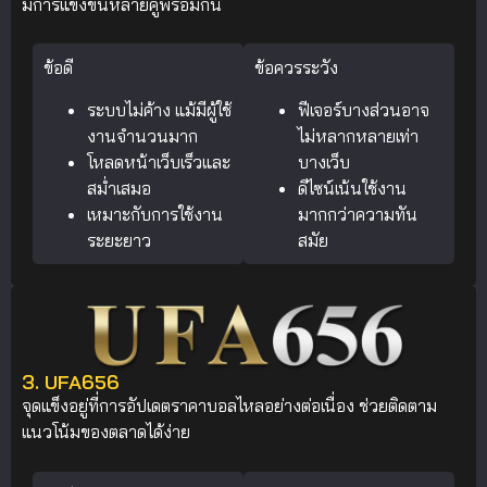
มีการแข่งขันหลายคู่พร้อมกัน
ข้อดี
ข้อควรระวัง
ระบบไม่ค้าง แม้มีผู้ใช้
ฟีเจอร์บางส่วนอาจ
งานจำนวนมาก
ไม่หลากหลายเท่า
โหลดหน้าเว็บเร็วและ
บางเว็บ
สม่ำเสมอ
ดีไซน์เน้นใช้งาน
เหมาะกับการใช้งาน
มากกว่าความทัน
ระยะยาว
สมัย
3. UFA656
จุดแข็งอยู่ที่การอัปเดตราคาบอลไหลอย่างต่อเนื่อง ช่วยติดตาม
แนวโน้มของตลาดได้ง่าย