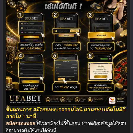
ขั้นตอนการ สมัครแทงบอลออนไลน์ ผ่านระบบอัตโนมัติ
ภายใน 1 นาที
สมัครแทงบอล
ใช้เวลาเพียงไม่กี่ขั้นตอน หากเตรียมข้อมูลให้ครบ
ก็สามารถเริ่มใช้งานได้ทันที