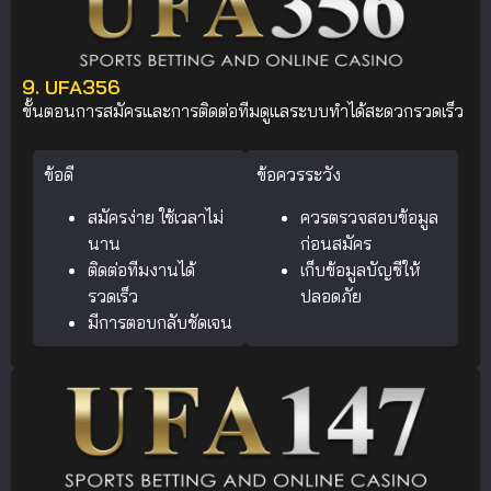
9. UFA356
ขั้นตอนการสมัครและการติดต่อทีมดูแลระบบทำได้สะดวกรวดเร็ว
ข้อดี
ข้อควรระวัง
สมัครง่าย ใช้เวลาไม่
ควรตรวจสอบข้อมูล
นาน
ก่อนสมัคร
ติดต่อทีมงานได้
เก็บข้อมูลบัญชีให้
รวดเร็ว
ปลอดภัย
มีการตอบกลับชัดเจน