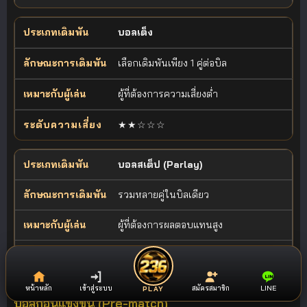
บอลเต็ง
เลือกเดิมพันเพียง 1 คู่ต่อบิล
ผู้ที่ต้องการความเสี่ยงต่ำ
★★☆☆☆
บอลสเต็ป (Parlay)
รวมหลายคู่ในบิลเดียว
ผู้ที่ต้องการผลตอบแทนสูง
★★★★★
หน้าหลัก
เข้าสู่ระบบ
สมัครสมาชิก
LINE
PLAY
บอลก่อนแข่งขัน (Pre-match)