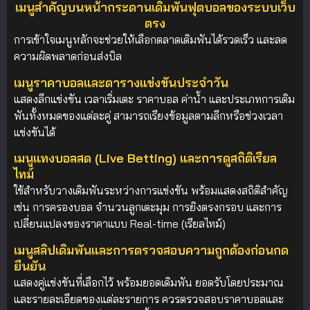
เมนูสำคัญบนหน้ากระดานเดิมพันฟุตบอลของระบบเว็บ
ตรง
การเข้าใจเมนูหลักจะช่วยให้เลือกตลาดเดิมพันได้รวดเร็ว และลด
ความผิดพลาดก่อนส่งบิล
เมนูราคาบอลและตารางแข่งขันประจำวัน
แสดงลีกแข่งขัน เวลาเริ่มเตะ ราคาบอล ค่าน้ำ และประเภทการเดิม
พันทั้งหมดของแต่ละคู่ สามารถเรียงข้อมูลตามลีกหรือช่วงเวลา
แข่งขันได้
เมนูแทงบอลสด (Live Betting) และการดูสถิติเรียล
ไทม์
ใช้สำหรับวางเดิมพันระหว่างการแข่งขัน พร้อมแสดงสถิติสำคัญ
เช่น การครองบอล จำนวนลูกเตะมุม การยิงตรงกรอบ และการ
เปลี่ยนแปลงของราคาแบบ Real-time (เรียลไทม์)
เมนูสลิปเดิมพันและการตรวจสอบความถูกต้องก่อนกด
ยืนยัน
แสดงคู่แข่งขันที่เลือกไว้ พร้อมยอดเดิมพัน ยอดรับโดยประมาณ
และรายละเอียดของแต่ละรายการ ควรตรวจสอบราคาบอลและ