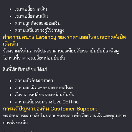
เวลาเฉลี่ยฝากเงิน
เวลาเฉลี่ยถอนเงิน
ความถูกต้องของยอดเงิน
ความเสถียรช่วงผู้ใช้งานสูง
ค่าความหน่วง Latency ของราคาบอลไหลขณะกดส่งบิล
เดิมพัน
วัดความเร็วในการอัปเดตราคาบอลเทียบกับเวลายืนยันบิล เพื่อดู
โอกาสที่ราคาจะเปลี่ยนก่อนยืนยัน
สิ่งที่ใช้เปรียบเทียบ ได้แก่
ความเร็วอัปเดตราคา
ความต่อเนื่องของราคาบอลไหล
อัตราการเปลี่ยนราคาก่อนยืนยัน
ความเสถียรระหว่าง Live Betting
การแก้ปัญหาของทีม Customer Support
ทดสอบการตอบกลับในหลายช่วงเวลา เพื่อวัดความเร็วและคุณภาพ
การช่วยเหลือ