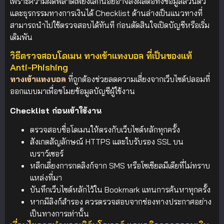
เพราะความผิดพลาดเพียงเล็กน้อยอาจส่งผลต่อทั้งข้อมูลส่วนตัว
และธุรกรรมทางการเงินได้ Checklist ด้านล่างเป็นแนวทางที่
สามารถนำไปใช้ตรวจสอบได้ทันที ก่อนตัดสินใจเปิดบัญชีหรือเริ่ม
เดิมพัน
วิธีตรวจสอบโดเมน ทางเข้าแทงบอล ที่เป็นของแท้
Anti-Phishing
ทางเข้าแทงบอล
ที่ถูกต้องช่วยลดความเสี่ยงจากเว็บไซต์ปลอมที่
ออกแบบมาเพื่อขโมยข้อมูลบัญชีผู้ใช้งาน
Checklist ก่อนเข้าใช้งาน
ตรวจสอบชื่อโดเมนให้ตรงกับเว็บไซต์หลักทุกครั้ง
สังเกตสัญลักษณ์ HTTPS และใบรับรอง SSL บน
เบราว์เซอร์
หลีกเลี่ยงการกดลิงก์จาก SMS หรือโซเชียลมีเดียที่ไม่ทราบ
แหล่งที่มา
บันทึกเว็บไซต์หลักไว้ใน Bookmark แทนการค้นหาทุกครั้ง
หากมีลิงก์สำรอง ควรตรวจสอบจากช่องทางประกาศอย่าง
เป็นทางการเท่านั้น