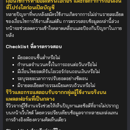
เงื่อนไขการทำยอดเทิร์นโอเวอร์ และกติกาการถอนเงิน
ที่โปร่งใสก่อนเปิดบัญชี
หลายปัญหาที่พบหลังสมัครใช้งานเกิดจากการไม่อ่านรายละเอียด
ของเงื่อนไขการใช้งานตั้งแต่ต้น การตรวจสอบข้อมูลเหล่านี้ล่วง
หน้าจะช่วยลดความเข้าใจคลาดเคลื่อนและป้องกันปัญหาในภาย
หลัง
Checklist ที่ควรตรวจสอบ
มียอดถอนขั้นต่ำหรือไม่
กำหนดจำนวนครั้งในการถอนต่อวันหรือไม่
มีเงื่อนไขยอดเทิร์นโอเวอร์ก่อนถอนเงินหรือไม่
ระบุระยะเวลาการปรับยอดอย่างชัดเจน
มีรายละเอียดค่าธรรมเนียมครบถ้วนหรือไม่
รีวิวและกระแสตอบรับจากกลุ่มผู้ใช้งานจริงบน
แพลตฟอร์มที่เป็นกลาง
รีวิวจากผู้ใช้งานจริงช่วยให้เห็นปัญหาและข้อดีที่อาจไม่ปรากฏ
บนหน้าเว็บไซต์ โดยควรเปรียบเทียบข้อมูลจากหลายแหล่งแทน
การอ้างอิงเพียงความคิดเห็นเดียว