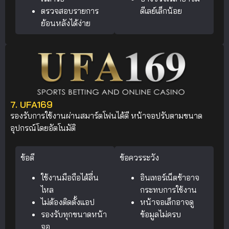
ตรวจสอบรายการ
ดีเลย์เล็กน้อย
ย้อนหลังได้ง่าย
7. UFA169
รองรับการใช้งานผ่านสมาร์ตโฟนได้ดี หน้าจอปรับตามขนาด
อุปกรณ์โดยอัตโนมัติ
ข้อดี
ข้อควรระวัง
ใช้งานมือถือได้ลื่น
อินเทอร์เน็ตช้าอาจ
ไหล
กระทบการใช้งาน
ไม่ต้องติดตั้งแอป
หน้าจอเล็กอาจดู
รองรับทุกขนาดหน้า
ข้อมูลไม่ครบ
จอ