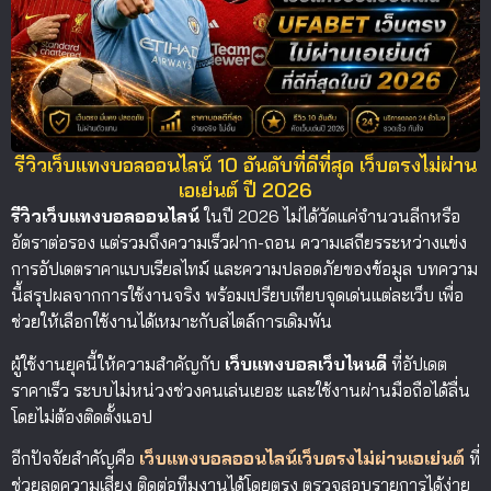
เอเย่นต์ มั่นคงปลอดภัย
จ่ายจริงทุกบิล
รีวิวเว็บแทงบอลออนไลน์ 10 อันดับที่ดีที่สุด เว็บตรงไม่ผ่าน
เอเย่นต์ ปี 2026
รีวิวเว็บแทงบอลออนไลน์
ในปี 2026 ไม่ได้วัดแค่จำนวนลีกหรือ
อัตราต่อรอง แต่รวมถึงความเร็วฝาก-ถอน ความเสถียรระหว่างแข่ง
การอัปเดตราคาแบบเรียลไทม์ และความปลอดภัยของข้อมูล บทความ
นี้สรุปผลจากการใช้งานจริง พร้อมเปรียบเทียบจุดเด่นแต่ละเว็บ เพื่อ
ช่วยให้เลือกใช้งานได้เหมาะกับสไตล์การเดิมพัน
ผู้ใช้งานยุคนี้ให้ความสำคัญกับ
เว็บแทงบอลเว็บไหนดี
ที่อัปเดต
ราคาเร็ว ระบบไม่หน่วงช่วงคนเล่นเยอะ และใช้งานผ่านมือถือได้ลื่น
โดยไม่ต้องติดตั้งแอป
อีกปัจจัยสำคัญคือ
เว็บแทงบอลออนไลน์เว็บตรงไม่ผ่านเอเย่นต์
ที่
ช่วยลดความเสี่ยง ติดต่อทีมงานได้โดยตรง ตรวจสอบรายการได้ง่าย