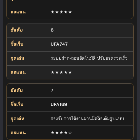
★★★★★
6
UFA747
ระบบฝาก-ถอนอัตโนมัติ ปรับยอดรวดเร็ว
★★★★★
7
UFA169
รองรับการใช้งานผ่านมือถือเต็มรูปแบบ
★★★★☆