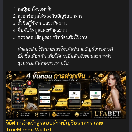
กดปุ่มสมัครสมาชิก
กรอกข้อมูลให้ตรงกับบัญชีธนาคาร
ตั้งชื่อผู้ใช้งานและรหัสผ่าน
ยืนยันข้อมูลและเข้าสู่ระบบ
ตรวจสอบข้อมูลสมาชิกก่อนเริ่มใช้งาน
คำแนะนำ: ใช้หมายเลขโทรศัพท์และบัญชีธนาคารที่
เป็นชื่อเดียวกัน เพื่อให้การยืนยันตัวตนและการทำ
ธุรกรรมเป็นไปอย่างราบรื่น
วิธีฝากเงินเข้าสู่ระบบผ่านบัญชีธนาคาร และ
TrueMoney Wallet