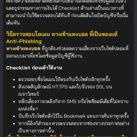
เพราะความผิดพลาดเพียงเล็กน้อยอาจส่งผลต่อทั้งข้อมูลส่วนตัว
และธุรกรรมทางการเงินได้ Checklist ด้านล่างเป็นแนวทางที่
สามารถนำไปใช้ตรวจสอบได้ทันที ก่อนตัดสินใจเปิดบัญชีหรือเริ่ม
เดิมพัน
วิธีตรวจสอบโดเมน ทางเข้าแทงบอล ที่เป็นของแท้
Anti-Phishing
ทางเข้าแทงบอล
ที่ถูกต้องช่วยลดความเสี่ยงจากเว็บไซต์ปลอมที่
ออกแบบมาเพื่อขโมยข้อมูลบัญชีผู้ใช้งาน
Checklist ก่อนเข้าใช้งาน
ตรวจสอบชื่อโดเมนให้ตรงกับเว็บไซต์หลักทุกครั้ง
สังเกตสัญลักษณ์ HTTPS และใบรับรอง SSL บน
เบราว์เซอร์
หลีกเลี่ยงการกดลิงก์จาก SMS หรือโซเชียลมีเดียที่ไม่ทราบ
แหล่งที่มา
บันทึกเว็บไซต์หลักไว้ใน Bookmark แทนการค้นหาทุกครั้ง
หากมีลิงก์สำรอง ควรตรวจสอบจากช่องทางประกาศอย่าง
เป็นทางการเท่านั้น