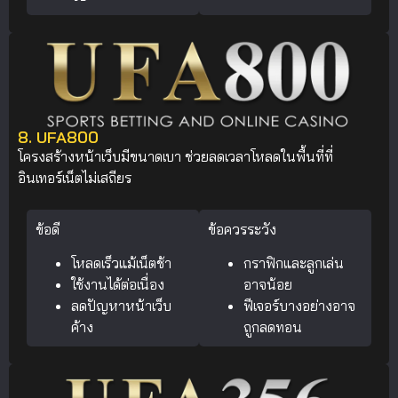
8. UFA800
โครงสร้างหน้าเว็บมีขนาดเบา ช่วยลดเวลาโหลดในพื้นที่ที่
อินเทอร์เน็ตไม่เสถียร
ข้อดี
ข้อควรระวัง
โหลดเร็วแม้เน็ตช้า
กราฟิกและลูกเล่น
ใช้งานได้ต่อเนื่อง
อาจน้อย
ลดปัญหาหน้าเว็บ
ฟีเจอร์บางอย่างอาจ
ค้าง
ถูกลดทอน