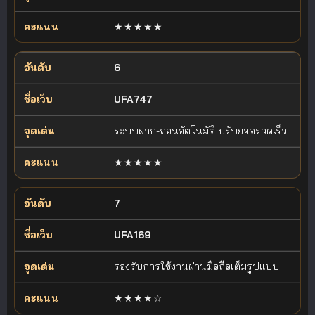
★★★★★
6
UFA747
ระบบฝาก-ถอนอัตโนมัติ ปรับยอดรวดเร็ว
★★★★★
7
UFA169
รองรับการใช้งานผ่านมือถือเต็มรูปแบบ
★★★★☆