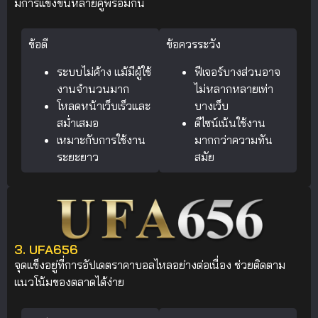
มีการแข่งขันหลายคู่พร้อมกัน
ข้อดี
ข้อควรระวัง
ระบบไม่ค้าง แม้มีผู้ใช้
ฟีเจอร์บางส่วนอาจ
งานจำนวนมาก
ไม่หลากหลายเท่า
โหลดหน้าเว็บเร็วและ
บางเว็บ
สม่ำเสมอ
ดีไซน์เน้นใช้งาน
เหมาะกับการใช้งาน
มากกว่าความทัน
ระยะยาว
สมัย
3. UFA656
จุดแข็งอยู่ที่การอัปเดตราคาบอลไหลอย่างต่อเนื่อง ช่วยติดตาม
แนวโน้มของตลาดได้ง่าย