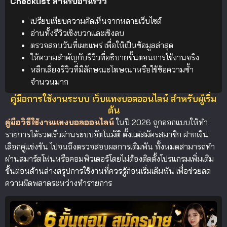
Checklist สำหรับอ่านรีวิว
เปรียบเทียบความคิดเห็นจากหลายเว็บไซต์
อ่านทั้งรีวิวเชิงบวกและเชิงลบ
ตรวจสอบวันที่เผยแพร่ เพื่อให้เป็นข้อมูลล่าสุด
ให้ความสำคัญกับรีวิวที่อธิบายขั้นตอนการใช้งานจริง
หลีกเลี่ยงรีวิวที่มีลักษณะโฆษณาหรือใช้ข้อความซ้ำ
จำนวนมาก
คู่มือการใช้งานระบบ เว็บแทงบอลออนไลน์ สำหรับผู้เริ่ม
ต้น
คู่มือวิธีใช้งานแทงบอลออนไลน์
ในปี 2026 ถูกออกแบบให้ทำ
รายการได้รวดเร็วผ่านระบบอัตโนมัติ ตั้งแต่สมัครสมาชิก ฝากเงิน
เลือกคู่แข่งขัน ไปจนถึงตรวจสอบผลการเดิมพัน ทั้งหมดสามารถทำ
ผ่านสมาร์ตโฟนหรือคอมพิวเตอร์โดยไม่ต้องติดตั้งโปรแกรมเพิ่มเติม
ขั้นตอนด้านล่างสรุปการใช้งานที่ควรรู้ก่อนเริ่มเดิมพัน เพื่อช่วยลด
ความผิดพลาดระหว่างทำรายการ