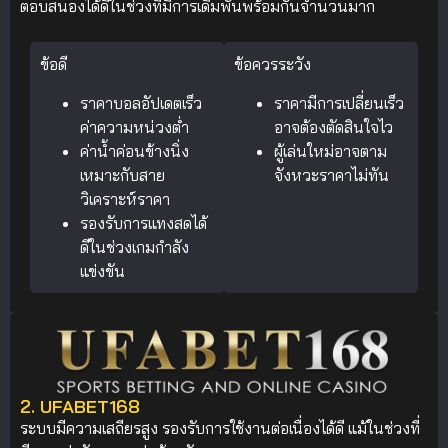
ตอบสนองได้ดีในช่วงที่มีการเดิมพันพร้อมกันจำนวนมาก
ข้อดี
ข้อควรระวัง
ราคาบอลอัปเดตเร็ว
ราคามีการเปลี่ยนเร็ว
ค่าความหน่วงต่ำ
อาจต้องตัดสินใจไว
ค่าน้ำค่อนข้างนิ่ง
ผู้เล่นใหม่อาจตาม
เหมาะกับสาย
จังหวะราคาไม่ทัน
วิเคราะห์ราคา
รองรับการแทงสดได้
ดีในช่วงเกมกำลัง
แข่งขัน
2. UFABET168
ระบบมีความเสถียรสูง รองรับการใช้งานต่อเนื่องได้ดี แม้ในช่วงที่