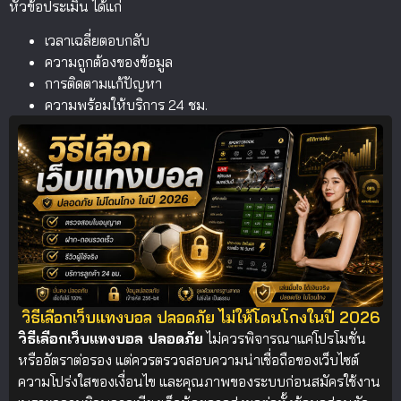
หัวข้อประเมิน ได้แก่
เวลาเฉลี่ยตอบกลับ
ความถูกต้องของข้อมูล
การติดตามแก้ปัญหา
ความพร้อมให้บริการ 24 ชม.
วิธีเลือกเว็บแทงบอล ปลอดภัย ไม่ให้โดนโกงในปี 2026
วิธีเลือกเว็บแทงบอล ปลอดภัย
ไม่ควรพิจารณาแค่โปรโมชั่น
หรืออัตราต่อรอง แต่ควรตรวจสอบความน่าเชื่อถือของเว็บไซต์
ความโปร่งใสของเงื่อนไข และคุณภาพของระบบก่อนสมัครใช้งาน