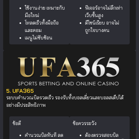
ใช้งานง่าย เหมาะกับ
ฟีเจอร์อาจไม่ลึกเท่า
มือใหม่
เว็บขั้นสูง
โหลดเร็วทั้งมือถือ
ดีไซน์เรียบ อาจไม่
และคอม
ถูกใจบางคน
เมนูไม่ซับซ้อน
5. UFA365
ระบบคำนวณบิลรวดเร็ว รองรับทั้งบอลเดี่ยวและบอลสเต็ปได้
อย่างมีประสิทธิภาพ
ข้อดี
ข้อควรระวัง
คำนวณบิลทันที ลด
ต้องตรวจสอบบิล