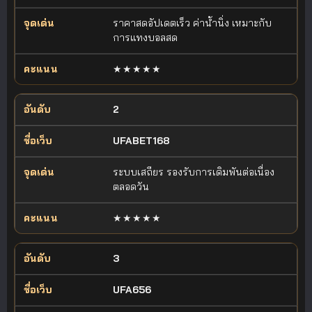
ราคาสดอัปเดตเร็ว ค่าน้ำนิ่ง เหมาะกับ
การแทงบอลสด
★★★★★
2
UFABET168
ระบบเสถียร รองรับการเดิมพันต่อเนื่อง
ตลอดวัน
★★★★★
3
UFA656