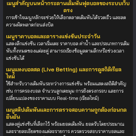
เมนูสำคัญบนหน้ากระดานเดิมพันฟุตบอลของระบบเว็บ
ตรง
การเข้าใจเมนูหลักจะช่วยให้เลือกตลาดเดิมพันได้รวดเร็ว และลด
ความผิดพลาดก่อนส่งบิล
เมนูราคาบอลและตารางแข่งขันประจำวัน
แสดงลีกแข่งขัน เวลาเริ่มเตะ ราคาบอล ค่าน้ำ และประเภทการเดิม
พันทั้งหมดของแต่ละคู่ สามารถเรียงข้อมูลตามลีกหรือช่วงเวลา
แข่งขันได้
เมนูแทงบอลสด (Live Betting) และการดูสถิติเรียล
ไทม์
ใช้สำหรับวางเดิมพันระหว่างการแข่งขัน พร้อมแสดงสถิติสำคัญ
เช่น การครองบอล จำนวนลูกเตะมุม การยิงตรงกรอบ และการ
เปลี่ยนแปลงของราคาแบบ Real-time (เรียลไทม์)
เมนูสลิปเดิมพันและการตรวจสอบความถูกต้องก่อนกด
ยืนยัน
แสดงคู่แข่งขันที่เลือกไว้ พร้อมยอดเดิมพัน ยอดรับโดยประมาณ
และรายละเอียดของแต่ละรายการ ควรตรวจสอบราคาบอลและ