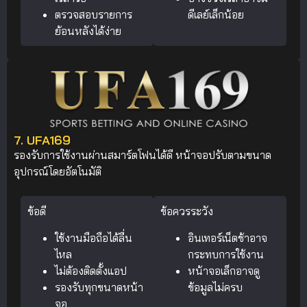
ตรวจสอบรายการ
ดีเลย์เล็กน้อย
ย้อนหลังได้ง่าย
7. UFA169
รองรับการใช้งานผ่านสมาร์ตโฟนได้ดี หน้าจอปรับตามขนาด
อุปกรณ์โดยอัตโนมัติ
ข้อดี
ข้อควรระวัง
ใช้งานมือถือได้ลื่น
อินเทอร์เน็ตช้าอาจ
ไหล
กระทบการใช้งาน
ไม่ต้องติดตั้งแอป
หน้าจอเล็กอาจดู
รองรับทุกขนาดหน้า
ข้อมูลไม่ครบ
จอ