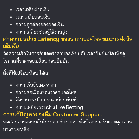
เวลาเฉลี่ยฝากเงิน
เวลาเฉลี่ยถอนเงิน
ความถูกต้องของยอดเงิน
ความเสถียรช่วงผู้ใช้งานสูง
ค่าความหน่วง Latency ของราคาบอลไหลขณะกดส่งบิล
เดิมพัน
วัดความเร็วในการอัปเดตราคาบอลเทียบกับเวลายืนยันบิล เพื่อดู
โอกาสที่ราคาจะเปลี่ยนก่อนยืนยัน
สิ่งที่ใช้เปรียบเทียบ ได้แก่
ความเร็วอัปเดตราคา
ความต่อเนื่องของราคาบอลไหล
อัตราการเปลี่ยนราคาก่อนยืนยัน
ความเสถียรระหว่าง Live Betting
การแก้ปัญหาของทีม Customer Support
ทดสอบการตอบกลับในหลายช่วงเวลา เพื่อวัดความเร็วและคุณภาพ
การช่วยเหลือ