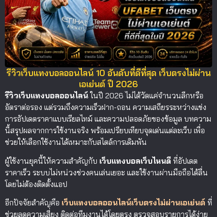
เอเย่นต์ มั่นคงปลอดภัย
จ่ายจริงทุกบิล
รีวิวเว็บแทงบอลออนไลน์ 10 อันดับที่ดีที่สุด เว็บตรงไม่ผ่าน
เอเย่นต์ ปี 2026
รีวิวเว็บแทงบอลออนไลน์
ในปี 2026 ไม่ได้วัดแค่จำนวนลีกหรือ
อัตราต่อรอง แต่รวมถึงความเร็วฝาก-ถอน ความเสถียรระหว่างแข่ง
การอัปเดตราคาแบบเรียลไทม์ และความปลอดภัยของข้อมูล บทความ
นี้สรุปผลจากการใช้งานจริง พร้อมเปรียบเทียบจุดเด่นแต่ละเว็บ เพื่อ
ช่วยให้เลือกใช้งานได้เหมาะกับสไตล์การเดิมพัน
ผู้ใช้งานยุคนี้ให้ความสำคัญกับ
เว็บแทงบอลเว็บไหนดี
ที่อัปเดต
ราคาเร็ว ระบบไม่หน่วงช่วงคนเล่นเยอะ และใช้งานผ่านมือถือได้ลื่น
โดยไม่ต้องติดตั้งแอป
อีกปัจจัยสำคัญคือ
เว็บแทงบอลออนไลน์เว็บตรงไม่ผ่านเอเย่นต์
ที่
ช่วยลดความเสี่ยง ติดต่อทีมงานได้โดยตรง ตรวจสอบรายการได้ง่าย