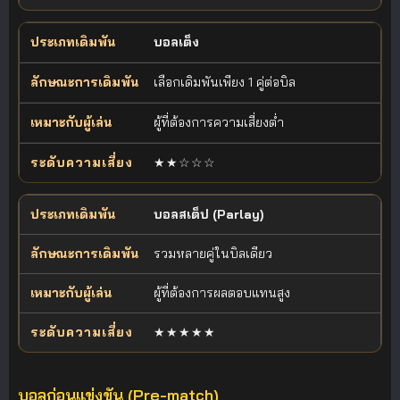
บอลเต็ง
เลือกเดิมพันเพียง 1 คู่ต่อบิล
ผู้ที่ต้องการความเสี่ยงต่ำ
★★☆☆☆
บอลสเต็ป (Parlay)
รวมหลายคู่ในบิลเดียว
ผู้ที่ต้องการผลตอบแทนสูง
★★★★★
บอลก่อนแข่งขัน (Pre-match)