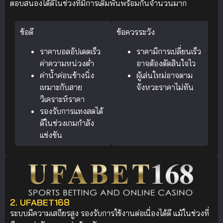
ตอบสนองได้ดีในช่วงที่มีการเดิมพันพร้อมกันจำนวนมาก
ข้อดี
ข้อควรระวัง
ราคาบอลอัปเดตเร็ว
ราคามีการเปลี่ยนเร็ว
ค่าความหน่วงต่ำ
อาจต้องตัดสินใจไว
ค่าน้ำค่อนข้างนิ่ง
ผู้เล่นใหม่อาจตาม
เหมาะกับสาย
จังหวะราคาไม่ทัน
วิเคราะห์ราคา
รองรับการแทงสดได้
ดีในช่วงเกมกำลัง
แข่งขัน
2. UFABET168
ระบบมีความเสถียรสูง รองรับการใช้งานต่อเนื่องได้ดี แม้ในช่วงที่