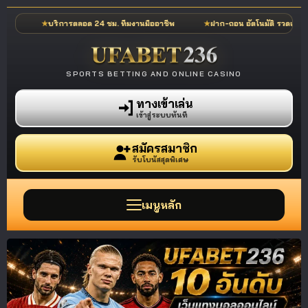
บริการตลอด 24 ชม. ทีมงานมืออาชีพ
ฝาก-ถอน อัตโนมัติ รวดเร็วภายในไม่กี่วิน
SPORTS BETTING AND ONLINE CASINO
ทางเข้าเล่น
เข้าสู่ระบบทันที
สมัครสมาชิก
รับโบนัสสุดพิเศษ
เมนูหลัก
รีวิวเว็บแทงบอลออนไลน์
10 อันดับ เว็บตรงไม่ผ่าน