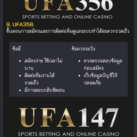
9. UFA356
ขั้นตอนการสมัครและการติดต่อทีมดูแลระบบทำได้สะดวกรวดเร็ว
ข้อดี
ข้อควรระวัง
สมัครง่าย ใช้เวลาไม่
ควรตรวจสอบข้อมูล
นาน
ก่อนสมัคร
ติดต่อทีมงานได้
เก็บข้อมูลบัญชีให้
รวดเร็ว
ปลอดภัย
มีการตอบกลับชัดเจน