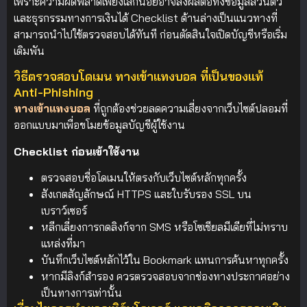
เพราะความผิดพลาดเพียงเล็กน้อยอาจส่งผลต่อทั้งข้อมูลส่วนตัว
และธุรกรรมทางการเงินได้ Checklist ด้านล่างเป็นแนวทางที่
สามารถนำไปใช้ตรวจสอบได้ทันที ก่อนตัดสินใจเปิดบัญชีหรือเริ่ม
เดิมพัน
วิธีตรวจสอบโดเมน ทางเข้าแทงบอล ที่เป็นของแท้
Anti-Phishing
ทางเข้าแทงบอล
ที่ถูกต้องช่วยลดความเสี่ยงจากเว็บไซต์ปลอมที่
ออกแบบมาเพื่อขโมยข้อมูลบัญชีผู้ใช้งาน
Checklist ก่อนเข้าใช้งาน
ตรวจสอบชื่อโดเมนให้ตรงกับเว็บไซต์หลักทุกครั้ง
สังเกตสัญลักษณ์ HTTPS และใบรับรอง SSL บน
เบราว์เซอร์
หลีกเลี่ยงการกดลิงก์จาก SMS หรือโซเชียลมีเดียที่ไม่ทราบ
แหล่งที่มา
บันทึกเว็บไซต์หลักไว้ใน Bookmark แทนการค้นหาทุกครั้ง
หากมีลิงก์สำรอง ควรตรวจสอบจากช่องทางประกาศอย่าง
เป็นทางการเท่านั้น