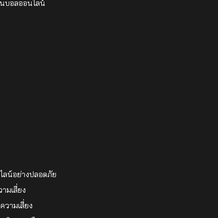
ันบอลออนไลน์
ไลน์อย่างปลอดภัย
วามเสี่ยง
ความเสี่ยง