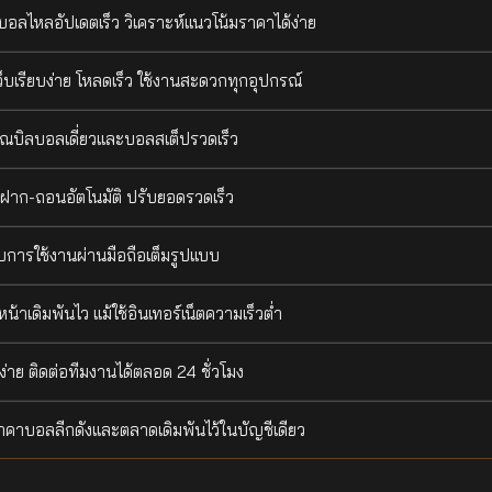
อลไหลอัปเดตเร็ว วิเคราะห์แนวโน้มราคาได้ง่าย
ว็บเรียบง่าย โหลดเร็ว ใช้งานสะดวกทุกอุปกรณ์
ณบิลบอลเดี่ยวและบอลสเต็ปรวดเร็ว
าก-ถอนอัตโนมัติ ปรับยอดรวดเร็ว
บการใช้งานผ่านมือถือเต็มรูปแบบ
น้าเดิมพันไว แม้ใช้อินเทอร์เน็ตความเร็วต่ำ
ง่าย ติดต่อทีมงานได้ตลอด 24 ชั่วโมง
คาบอลลีกดังและตลาดเดิมพันไว้ในบัญชีเดียว