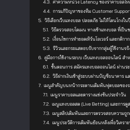
ค่าความหน่วง Latency ของราคาบอลไหล
การแก้ปัญหาของทีม Customer Suppor
วิธีเลือกเว็บแทงบอล ปลอดภัย ไม่ให้โดนโกงใน
วิธีตรวจสอบโดเมน ทางเข้าแทงบอล ที่เป็น
เงื่อนไขการทำยอดเทิร์นโอเวอร์ และกติกาก
รีวิวและกระแสตอบรับจากกลุ่มผู้ใช้งานจร
คู่มือการใช้งานระบบ เว็บแทงบอลออนไลน์ สำหรับ
ขั้นตอนการ สมัครแทงบอลออนไลน์ ผ่านระบ
วิธีฝากเงินเข้าสู่ระบบผ่านบัญชีธนาคาร
เมนูสำคัญบนหน้ากระดานเดิมพันฟุตบอลของร
เมนูราคาบอลและตารางแข่งขันประจำวัน
เมนูแทงบอลสด (Live Betting) และการดูสถิ
เมนูสลิปเดิมพันและการตรวจสอบความถูกต
เมนูประวัติการเดิมพันย้อนหลังเพื่อวิเคราะห