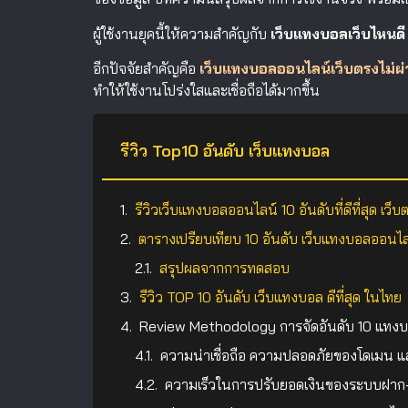
ผู้ใช้งานยุคนี้ให้ความสำคัญกับ
เว็บแทงบอลเว็บไหนดี
อีกปัจจัยสำคัญคือ
เว็บแทงบอลออนไลน์เว็บตรงไม่ผ่า
ทำให้ใช้งานโปร่งใสและเชื่อถือได้มากขึ้น
รีวิว Top10 อันดับ เว็บแทงบอล
รีวิวเว็บแทงบอลออนไลน์ 10 อันดับที่ดีที่สุด เว็
ตารางเปรียบเทียบ 10 อันดับ เว็บแทงบอลออนไล
สรุปผลจากการทดสอบ
รีวิว TOP 10 อันดับ เว็บแทงบอล ดีที่สุด ในไทย
Review Methodology การจัดอันดับ 10 แทงบอล
ความน่าเชื่อถือ ความปลอดภัยของโดเมน แล
ความเร็วในการปรับยอดเงินของระบบฝาก-ถ