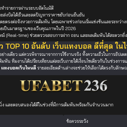
่อทำรายการผ่านระบบอัตโนมัติ
ียรจะส่งบิลได้เร็วและลดปัญหาราคาขยับก่อนยืนยัน
ยตรงต่อจังหวะการเดิมพัน โดยเฉพาะช่วงก่อนเริ่มแข่งขันและระหว่าง
กลายเป็นมาตรฐานของเว็บคุณภาพในปี 2026
ไทม์ (Real-time) ช่วยตรวจสอบการฝาก ถอน และผลเดิมพันได้สะดวกยิ่งข
วิว TOP 10 อันดับ เว็บแทงบอล ดีที่สุด ใน
งอย่างเดียว แต่ควรพิจารณาจากการใช้งานจริง ทั้งความเร็วในการอัป
ัน ทีมงานได้เปรียบเทียบแต่ละเว็บภายใต้เงื่อนไขเดียวกันในช่วงการแข่
า
แทงบอลเว็บไหนดี
รายละเอียดด้านล่างจะช่วยให้เลือกได้ตรงกับลักษ
างนิ่ง และตอบสนองได้ดีในช่วงที่มีการเดิมพันพร้อมกันจำนวนมาก
ข้อควรระวัง