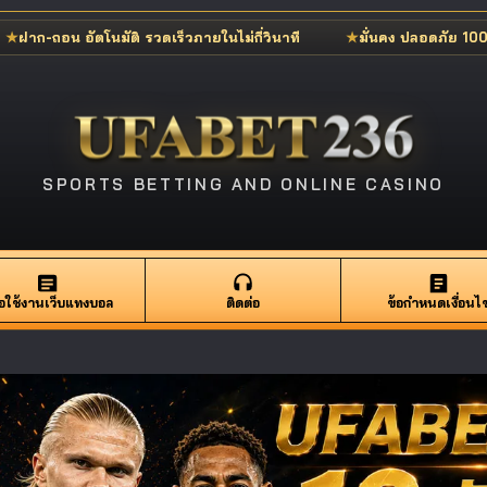
 อัตโนมัติ รวดเร็วภายในไม่กี่วินาที
มั่นคง ปลอดภัย 100% ระบบ
SPORTS BETTING AND ONLINE CASINO
มือใช้งานเว็บแทงบอล
ติดต่อ
ข้อกำหนดเงื่อนไ
นไลน์ 10 อันดับ เว็บตรงไม่ผ
ปลอดภัย จ่ายจริงทุกบิล