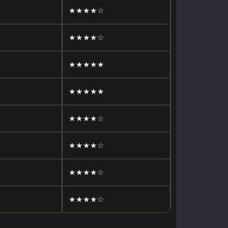
★★★★☆
★★★★☆
★★★★★
★★★★★
★★★★☆
★★★★☆
★★★★☆
★★★★☆