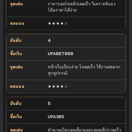
ราคาบอลไหลอัปเดตเร็ว วิเคราะห์แนว
โน้มราคาได้ง่าย
★★★★☆
4
UFABET888
หน้าเว็บเรียบง่าย โหลดเร็ว ใช้งานสะดวก
ทุกอุปกรณ์
★★★★☆
5
UFA365
คำนวณบิลบอลเดี่ยวและบอลสเต็ปรวดเร็ว