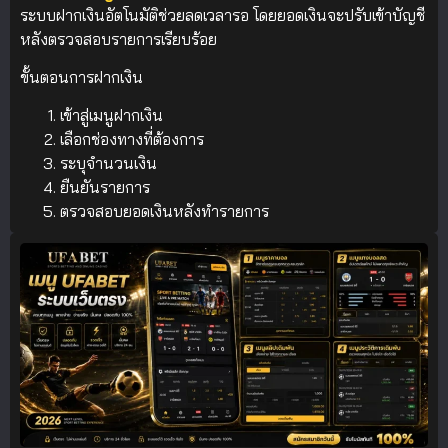
ระบบฝากเงินอัตโนมัติช่วยลดเวลารอ โดยยอดเงินจะปรับเข้าบัญชี
หลังตรวจสอบรายการเรียบร้อย
ขั้นตอนการฝากเงิน
เข้าสู่เมนูฝากเงิน
เลือกช่องทางที่ต้องการ
ระบุจำนวนเงิน
ยืนยันรายการ
ตรวจสอบยอดเงินหลังทำรายการ