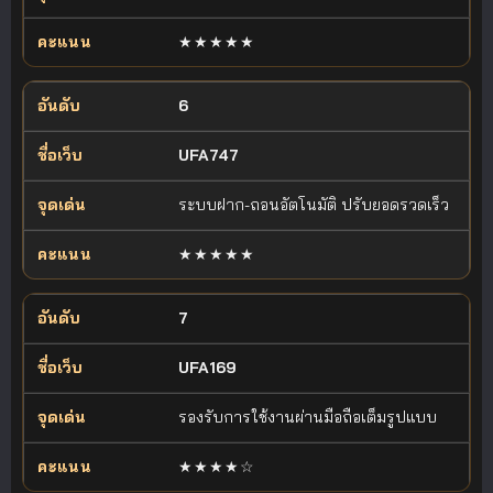
★★★★★
6
UFA747
ระบบฝาก-ถอนอัตโนมัติ ปรับยอดรวดเร็ว
★★★★★
7
UFA169
รองรับการใช้งานผ่านมือถือเต็มรูปแบบ
★★★★☆