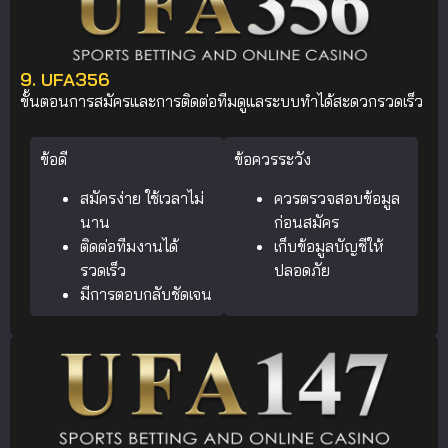
9. UFA356
ขั้นตอนการสมัครและการติดต่อทีมดูแลระบบทำได้สะดวกรวดเร็ว
ข้อดี
ข้อควรระวัง
สมัครง่าย ใช้เวลาไม่
ควรตรวจสอบข้อมูล
นาน
ก่อนสมัคร
ติดต่อทีมงานได้
เก็บข้อมูลบัญชีให้
รวดเร็ว
ปลอดภัย
มีการตอบกลับชัดเจน