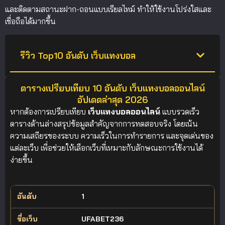
และติดตามสถานะฝาก-ถอนแบบเรียลไทม์ ทำให้ใช้งานโปร่งใสและ
เชื่อถือได้มากขึ้น
รีวิว Top10 อันดับ เว็บแทงบอล
ตารางเปรียบเทียบ 10 อันดับ เว็บแทงบอลออนไลน์
อัปเดตล่าสุด 2026
หากต้องการเปรียบเทียบ
เว็บแทงบอลออนไลน์
แบบรวดเร็ว
ตารางด้านล่างสรุปข้อมูลสำคัญจากการทดสอบจริง โดยเน้น
ความเสถียรของระบบ ความเร็วในการทำรายการ และจุดเด่นของ
แต่ละเว็บ เพื่อช่วยให้เลือกเว็บที่เหมาะกับลักษณะการใช้งานได้
ง่ายขึ้น
1
อันดับ
ชื่อเว็บ
จุดเด่นจากการทดสอบจริง
คะแนน
UFABET236