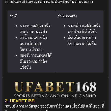
ตอบสนองได้ดีในช่วงที่มีการเดิมพันพร้อมกันจำนวนมาก
ข้อดี
ข้อควรระวัง
ราคาบอลอัปเดตเร็ว
ราคามีการเปลี่ยนเร็ว
ค่าความหน่วงต่ำ
อาจต้องตัดสินใจไว
ค่าน้ำค่อนข้างนิ่ง
ผู้เล่นใหม่อาจตาม
เหมาะกับสาย
จังหวะราคาไม่ทัน
วิเคราะห์ราคา
รองรับการแทงสดได้
ดีในช่วงเกมกำลัง
แข่งขัน
2. UFABET168
ระบบมีความเสถียรสูง รองรับการใช้งานต่อเนื่องได้ดี แม้ในช่วงที่