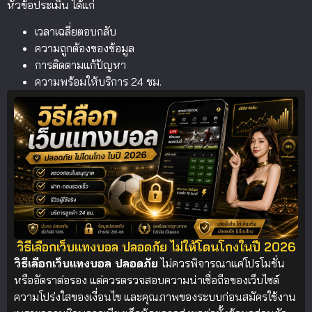
หัวข้อประเมิน ได้แก่
เวลาเฉลี่ยตอบกลับ
ความถูกต้องของข้อมูล
การติดตามแก้ปัญหา
ความพร้อมให้บริการ 24 ชม.
วิธีเลือกเว็บแทงบอล ปลอดภัย ไม่ให้โดนโกงในปี 2026
วิธีเลือกเว็บแทงบอล ปลอดภัย
ไม่ควรพิจารณาแค่โปรโมชั่น
หรืออัตราต่อรอง แต่ควรตรวจสอบความน่าเชื่อถือของเว็บไซต์
ความโปร่งใสของเงื่อนไข และคุณภาพของระบบก่อนสมัครใช้งาน