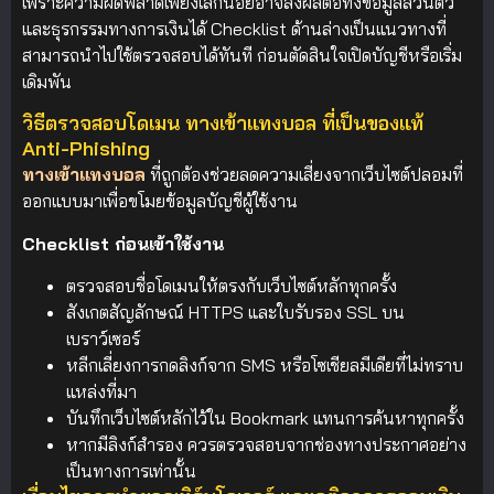
เพราะความผิดพลาดเพียงเล็กน้อยอาจส่งผลต่อทั้งข้อมูลส่วนตัว
และธุรกรรมทางการเงินได้ Checklist ด้านล่างเป็นแนวทางที่
สามารถนำไปใช้ตรวจสอบได้ทันที ก่อนตัดสินใจเปิดบัญชีหรือเริ่ม
เดิมพัน
วิธีตรวจสอบโดเมน ทางเข้าแทงบอล ที่เป็นของแท้
Anti-Phishing
ทางเข้าแทงบอล
ที่ถูกต้องช่วยลดความเสี่ยงจากเว็บไซต์ปลอมที่
ออกแบบมาเพื่อขโมยข้อมูลบัญชีผู้ใช้งาน
Checklist ก่อนเข้าใช้งาน
ตรวจสอบชื่อโดเมนให้ตรงกับเว็บไซต์หลักทุกครั้ง
สังเกตสัญลักษณ์ HTTPS และใบรับรอง SSL บน
เบราว์เซอร์
หลีกเลี่ยงการกดลิงก์จาก SMS หรือโซเชียลมีเดียที่ไม่ทราบ
แหล่งที่มา
บันทึกเว็บไซต์หลักไว้ใน Bookmark แทนการค้นหาทุกครั้ง
หากมีลิงก์สำรอง ควรตรวจสอบจากช่องทางประกาศอย่าง
เป็นทางการเท่านั้น