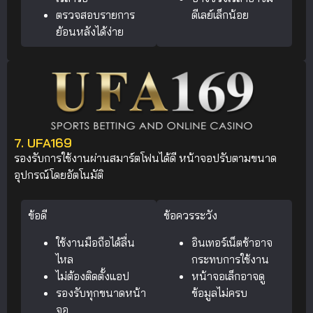
ตรวจสอบรายการ
ดีเลย์เล็กน้อย
ย้อนหลังได้ง่าย
7. UFA169
รองรับการใช้งานผ่านสมาร์ตโฟนได้ดี หน้าจอปรับตามขนาด
อุปกรณ์โดยอัตโนมัติ
ข้อดี
ข้อควรระวัง
ใช้งานมือถือได้ลื่น
อินเทอร์เน็ตช้าอาจ
ไหล
กระทบการใช้งาน
ไม่ต้องติดตั้งแอป
หน้าจอเล็กอาจดู
รองรับทุกขนาดหน้า
ข้อมูลไม่ครบ
จอ