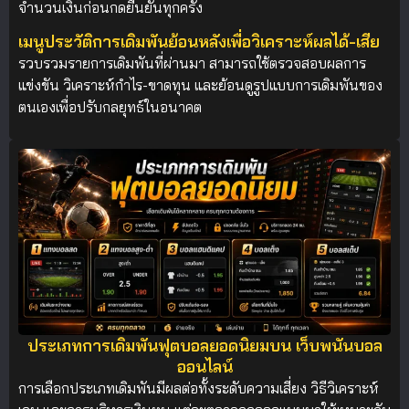
จำนวนเงินก่อนกดยืนยันทุกครั้ง
เมนูประวัติการเดิมพันย้อนหลังเพื่อวิเคราะห์ผลได้-เสีย
รวบรวมรายการเดิมพันที่ผ่านมา สามารถใช้ตรวจสอบผลการ
แข่งขัน วิเคราะห์กำไร-ขาดทุน และย้อนดูรูปแบบการเดิมพันของ
ตนเองเพื่อปรับกลยุทธ์ในอนาคต
ประเภทการเดิมพันฟุตบอลยอดนิยมบน เว็บพนันบอล
ออนไลน์
การเลือกประเภทเดิมพันมีผลต่อทั้งระดับความเสี่ยง วิธีวิเคราะห์