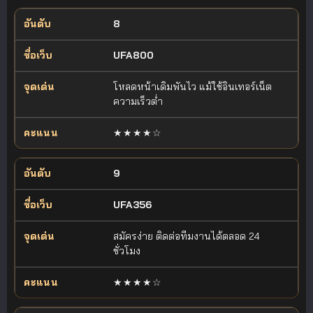
8
UFA800
โหลดหน้าเดิมพันไว แม้ใช้อินเทอร์เน็ต
ความเร็วต่ำ
★★★★☆
9
UFA356
สมัครง่าย ติดต่อทีมงานได้ตลอด 24
ชั่วโมง
★★★★☆