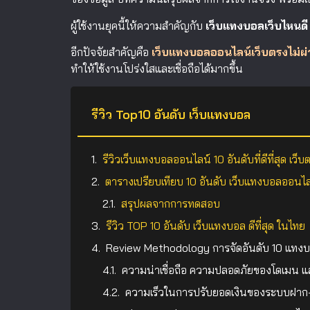
ผู้ใช้งานยุคนี้ให้ความสำคัญกับ
เว็บแทงบอลเว็บไหนดี
อีกปัจจัยสำคัญคือ
เว็บแทงบอลออนไลน์เว็บตรงไม่ผ่า
ทำให้ใช้งานโปร่งใสและเชื่อถือได้มากขึ้น
รีวิว Top10 อันดับ เว็บแทงบอล
รีวิวเว็บแทงบอลออนไลน์ 10 อันดับที่ดีที่สุด เว็
ตารางเปรียบเทียบ 10 อันดับ เว็บแทงบอลออนไล
สรุปผลจากการทดสอบ
รีวิว TOP 10 อันดับ เว็บแทงบอล ดีที่สุด ในไทย
Review Methodology การจัดอันดับ 10 แทงบอล
ความน่าเชื่อถือ ความปลอดภัยของโดเมน แล
ความเร็วในการปรับยอดเงินของระบบฝาก-ถ