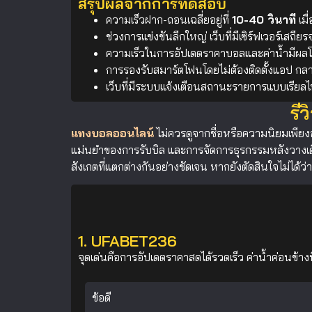
สรุปผลจากการทดสอบ
ความเร็วฝาก-ถอนเฉลี่ยอยู่ที่
10-40 วินาที
เมื
ช่วงการแข่งขันลีกใหญ่ เว็บที่มีเซิร์ฟเวอร์เสถ
ความเร็วในการอัปเดตราคาบอลและค่าน้ำมีผลโด
การรองรับสมาร์ตโฟนโดยไม่ต้องติดตั้งแอป 
เว็บที่มีระบบแจ้งเตือนสถานะรายการแบบเรียล
รี
แทงบอลออนไลน์
ไม่ควรดูจากชื่อหรือความนิยมเพีย
แม่นยำของการรับบิล และการจัดการธุรกรรมหลังวางเดิมพ
สังเกตที่แตกต่างกันอย่างชัดเจน หากยังตัดสินใจไม่ได้ว่
1. UFABET236
จุดเด่นคือการอัปเดตราคาสดได้รวดเร็ว ค่าน้ำค่อนข้
ข้อดี