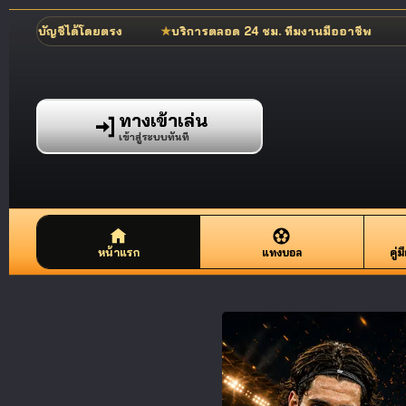
ัญชีได้โดยตรง
บริการตลอด 24 ชม. ทีมงานมืออาชีพ
ฝาก-ถอ
ทางเข้าเล่น
เข้าสู่ระบบทันที
หน้าแรก
แทงบอล
คู่
รีวิวเว็บแทงบอลออ