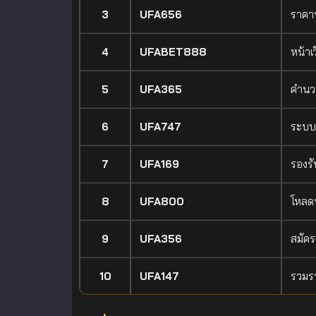
3
UFA656
ราคาบ
4
UFABET888
หน้าเ
5
UFA365
คำนว
6
UFA747
ระบบฝ
7
UFA169
รองรั
8
UFA800
โหลดห
9
UFA356
สมัคร
10
UFA147
รวมรา