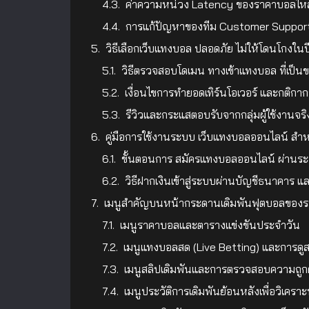
ค่าความหน่วง Latency ของราคาบอลไหล
การแก้ปัญหาของทีม Customer Suppor
วิธีเลือกเว็บแทงบอล ปลอดภัย ไม่ให้โดนโกงใน
วิธีตรวจสอบโดเมน ทางเข้าแทงบอล ที่เป็น
เงื่อนไขการทำยอดเทิร์นโอเวอร์ และกติกาก
รีวิวและกระแสตอบรับจากกลุ่มผู้ใช้งานจร
คู่มือการใช้งานระบบ เว็บแทงบอลออนไลน์ สำหรับ
ขั้นตอนการ สมัครแทงบอลออนไลน์ ผ่านระบ
วิธีฝากเงินเข้าสู่ระบบผ่านบัญชีธนาคาร
เมนูสำคัญบนหน้ากระดานเดิมพันฟุตบอลของร
เมนูราคาบอลและตารางแข่งขันประจำวัน
เมนูแทงบอลสด (Live Betting) และการดูสถิ
เมนูสลิปเดิมพันและการตรวจสอบความถูกต
เมนูประวัติการเดิมพันย้อนหลังเพื่อวิเคราะห