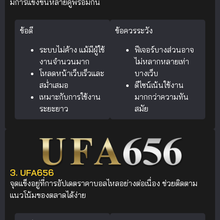
มีการแข่งขันหลายคู่พร้อมกัน
ข้อดี
ข้อควรระวัง
ระบบไม่ค้าง แม้มีผู้ใช้
ฟีเจอร์บางส่วนอาจ
งานจำนวนมาก
ไม่หลากหลายเท่า
โหลดหน้าเว็บเร็วและ
บางเว็บ
สม่ำเสมอ
ดีไซน์เน้นใช้งาน
เหมาะกับการใช้งาน
มากกว่าความทัน
ระยะยาว
สมัย
3. UFA656
จุดแข็งอยู่ที่การอัปเดตราคาบอลไหลอย่างต่อเนื่อง ช่วยติดตาม
แนวโน้มของตลาดได้ง่าย