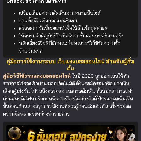
Checklist สำหรับอ่านรีวิว
เปรียบเทียบความคิดเห็นจากหลายเว็บไซต์
อ่านทั้งรีวิวเชิงบวกและเชิงลบ
ตรวจสอบวันที่เผยแพร่ เพื่อให้เป็นข้อมูลล่าสุด
ให้ความสำคัญกับรีวิวที่อธิบายขั้นตอนการใช้งานจริง
หลีกเลี่ยงรีวิวที่มีลักษณะโฆษณาหรือใช้ข้อความซ้ำ
จำนวนมาก
คู่มือการใช้งานระบบ เว็บแทงบอลออนไลน์ สำหรับผู้เริ่ม
ต้น
คู่มือวิธีใช้งานแทงบอลออนไลน์
ในปี 2026 ถูกออกแบบให้ทำ
รายการได้รวดเร็วผ่านระบบอัตโนมัติ ตั้งแต่สมัครสมาชิก ฝากเงิน
เลือกคู่แข่งขัน ไปจนถึงตรวจสอบผลการเดิมพัน ทั้งหมดสามารถทำ
ผ่านสมาร์ตโฟนหรือคอมพิวเตอร์โดยไม่ต้องติดตั้งโปรแกรมเพิ่มเติม
ขั้นตอนด้านล่างสรุปการใช้งานที่ควรรู้ก่อนเริ่มเดิมพัน เพื่อช่วยลด
ความผิดพลาดระหว่างทำรายการ