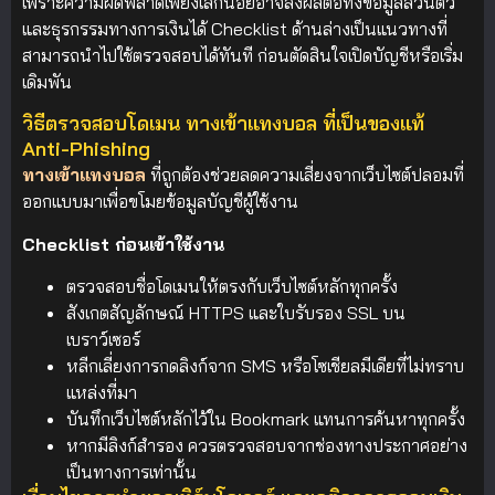
เพราะความผิดพลาดเพียงเล็กน้อยอาจส่งผลต่อทั้งข้อมูลส่วนตัว
และธุรกรรมทางการเงินได้ Checklist ด้านล่างเป็นแนวทางที่
สามารถนำไปใช้ตรวจสอบได้ทันที ก่อนตัดสินใจเปิดบัญชีหรือเริ่ม
เดิมพัน
วิธีตรวจสอบโดเมน ทางเข้าแทงบอล ที่เป็นของแท้
Anti-Phishing
ทางเข้าแทงบอล
ที่ถูกต้องช่วยลดความเสี่ยงจากเว็บไซต์ปลอมที่
ออกแบบมาเพื่อขโมยข้อมูลบัญชีผู้ใช้งาน
Checklist ก่อนเข้าใช้งาน
ตรวจสอบชื่อโดเมนให้ตรงกับเว็บไซต์หลักทุกครั้ง
สังเกตสัญลักษณ์ HTTPS และใบรับรอง SSL บน
เบราว์เซอร์
หลีกเลี่ยงการกดลิงก์จาก SMS หรือโซเชียลมีเดียที่ไม่ทราบ
แหล่งที่มา
บันทึกเว็บไซต์หลักไว้ใน Bookmark แทนการค้นหาทุกครั้ง
หากมีลิงก์สำรอง ควรตรวจสอบจากช่องทางประกาศอย่าง
เป็นทางการเท่านั้น