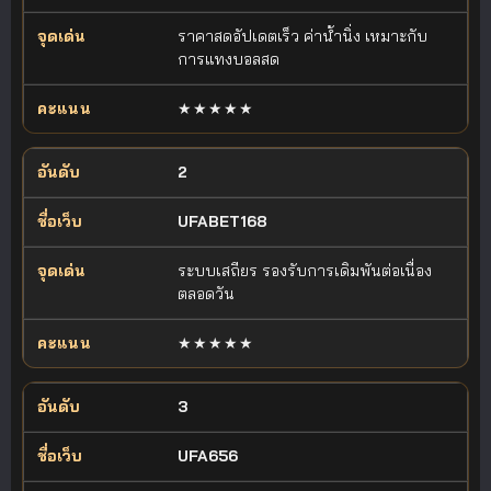
ราคาสดอัปเดตเร็ว ค่าน้ำนิ่ง เหมาะกับ
การแทงบอลสด
★★★★★
2
UFABET168
ระบบเสถียร รองรับการเดิมพันต่อเนื่อง
ตลอดวัน
★★★★★
3
UFA656