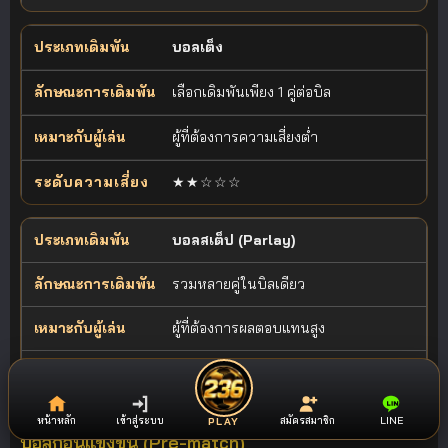
บอลเต็ง
เลือกเดิมพันเพียง 1 คู่ต่อบิล
ผู้ที่ต้องการความเสี่ยงต่ำ
★★☆☆☆
บอลสเต็ป (Parlay)
รวมหลายคู่ในบิลเดียว
ผู้ที่ต้องการผลตอบแทนสูง
★★★★★
หน้าหลัก
เข้าสู่ระบบ
สมัครสมาชิก
LINE
PLAY
บอลก่อนแข่งขัน (Pre-match)