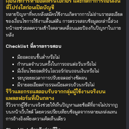
เงื่อนไขการทำยอดเทิร์นโอเวอร์ และกติกาการถอนเงิน
ที่โปร่งใสก่อนเปิดบัญชี
หลายปัญหาที่พบหลังสมัครใช้งานเกิดจากการไม่อ่านรายละเอียด
ของเงื่อนไขการใช้งานตั้งแต่ต้น การตรวจสอบข้อมูลเหล่านี้ล่วง
หน้าจะช่วยลดความเข้าใจคลาดเคลื่อนและป้องกันปัญหาในภาย
หลัง
Checklist ที่ควรตรวจสอบ
มียอดถอนขั้นต่ำหรือไม่
กำหนดจำนวนครั้งในการถอนต่อวันหรือไม่
มีเงื่อนไขยอดเทิร์นโอเวอร์ก่อนถอนเงินหรือไม่
ระบุระยะเวลาการปรับยอดอย่างชัดเจน
มีรายละเอียดค่าธรรมเนียมครบถ้วนหรือไม่
รีวิวและกระแสตอบรับจากกลุ่มผู้ใช้งานจริงบน
แพลตฟอร์มที่เป็นกลาง
รีวิวจากผู้ใช้งานจริงช่วยให้เห็นปัญหาและข้อดีที่อาจไม่ปรากฏ
บนหน้าเว็บไซต์ โดยควรเปรียบเทียบข้อมูลจากหลายแหล่งแทน
การอ้างอิงเพียงความคิดเห็นเดียว