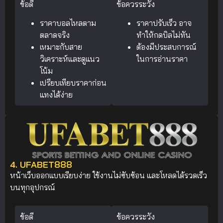
ข้อดี
ข้อควรระวัง
ราคาบอลไหลตาม
ราคาปรับเร็ว อาจ
ตลาดจริง
ทำให้กดบิลไม่ทัน
เหมาะกับสาย
ต้องมีประสบการณ์
วิเคราะห์และดูแนว
ในการอ่านราคา
โน้ม
เปรียบเทียบราคาก่อน
แทงได้ง่าย
4. UFABET888
หน้าเว็บออกแบบเรียบง่าย ใช้งานไม่ซับซ้อน และโหลดได้รวดเร็ว
บนทุกอุปกรณ์
ข้อดี
ข้อควรระวัง