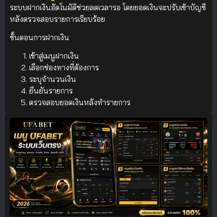
ระบบฝากเงินอัตโนมัติช่วยลดเวลารอ โดยยอดเงินจะปรับเข้าบัญชี
หลังตรวจสอบรายการเรียบร้อย
ขั้นตอนการฝากเงิน
เข้าสู่เมนูฝากเงิน
เลือกช่องทางที่ต้องการ
ระบุจำนวนเงิน
ยืนยันรายการ
ตรวจสอบยอดเงินหลังทำรายการ