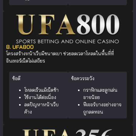
8. UFA800
โครงสร้างหน้าเว็บมีขนาดเบา ช่วยลดเวลาโหลดในพื้นที่ที่
อินเทอร์เน็ตไม่เสถียร
ข้อดี
ข้อควรระวัง
โหลดเร็วแม้เน็ตช้า
กราฟิกและลูกเล่น
ใช้งานได้ต่อเนื่อง
อาจน้อย
ลดปัญหาหน้าเว็บ
ฟีเจอร์บางอย่างอาจ
ค้าง
ถูกลดทอน