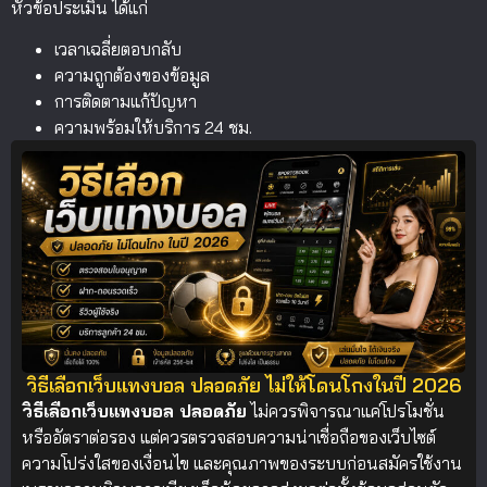
หัวข้อประเมิน ได้แก่
เวลาเฉลี่ยตอบกลับ
ความถูกต้องของข้อมูล
การติดตามแก้ปัญหา
ความพร้อมให้บริการ 24 ชม.
วิธีเลือกเว็บแทงบอล ปลอดภัย ไม่ให้โดนโกงในปี 2026
วิธีเลือกเว็บแทงบอล ปลอดภัย
ไม่ควรพิจารณาแค่โปรโมชั่น
หรืออัตราต่อรอง แต่ควรตรวจสอบความน่าเชื่อถือของเว็บไซต์
ความโปร่งใสของเงื่อนไข และคุณภาพของระบบก่อนสมัครใช้งาน