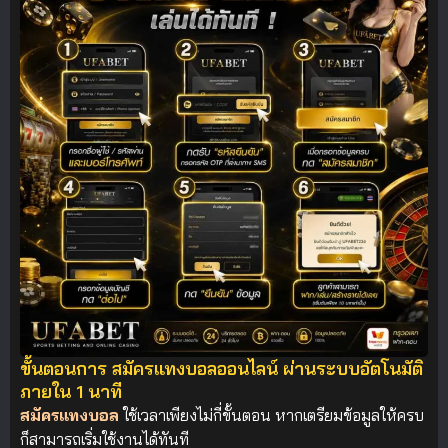
ขั้นตอนการ สมัครแทงบอลออนไลน์ ผ่านระบบอัตโนมัติ
ภายใน 1 นาที
สมัครแทงบอล
ใช้เวลาเพียงไม่กี่ขั้นตอน หากเตรียมข้อมูลให้ครบ
ก็สามารถเริ่มใช้งานได้ทันที