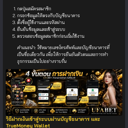
กดปุ่มสมัครสมาชิก
กรอกข้อมูลให้ตรงกับบัญชีธนาคาร
ตั้งชื่อผู้ใช้งานและรหัสผ่าน
ยืนยันข้อมูลและเข้าสู่ระบบ
ตรวจสอบข้อมูลสมาชิกก่อนเริ่มใช้งาน
คำแนะนำ: ใช้หมายเลขโทรศัพท์และบัญชีธนาคารที่
เป็นชื่อเดียวกัน เพื่อให้การยืนยันตัวตนและการทำ
ธุรกรรมเป็นไปอย่างราบรื่น
วิธีฝากเงินเข้าสู่ระบบผ่านบัญชีธนาคาร และ
TrueMoney Wallet