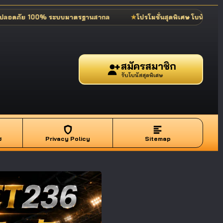
ย 100% ระบบมาตรฐานสากล
โปรโมชั่นสุดพิเศษ โบนัสจัดเต็มทุกวัน
สมัครสมาชิก
รับโบนัสสุดพิเศษ
ข
Privacy Policy
Sitemap
่านเอเย่นต์ มั่นคง