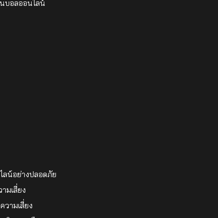
ันบอลออนไลน์
ไลน์อย่างปลอดภัย
วามเสี่ยง
ความเสี่ยง