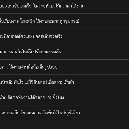
อลไหลอัปเดตเร็ว วิเคราะห์แนวโน้มราคาได้ง่าย
ว็บเรียบง่าย โหลดเร็ว ใช้งานสะดวกทุกอุปกรณ์
ณบิลบอลเดี่ยวและบอลสเต็ปรวดเร็ว
าก-ถอนอัตโนมัติ ปรับยอดรวดเร็ว
บการใช้งานผ่านมือถือเต็มรูปแบบ
น้าเดิมพันไว แม้ใช้อินเทอร์เน็ตความเร็วต่ำ
ง่าย ติดต่อทีมงานได้ตลอด 24 ชั่วโมง
คาบอลลีกดังและตลาดเดิมพันไว้ในบัญชีเดียว