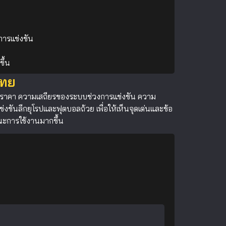
การแข่งขัน
ึ้น
ไทย
เดตราคา ความเสถียรของระบบช่วงการแข่งขัน ความ
งขันลีกยุโรปและฟุตบอลถ้วย เพื่อให้เห็นจุดเด่นและข้อ
ณะการใช้งานมากขึ้น