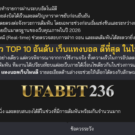
่อทำรายการผ่านระบบอัตโนมัติ
ียรจะส่งบิลได้เร็วและลดปัญหาราคาขยับก่อนยืนยัน
ยตรงต่อจังหวะการเดิมพัน โดยเฉพาะช่วงก่อนเริ่มแข่งขันและระหว่าง
กลายเป็นมาตรฐานของเว็บคุณภาพในปี 2026
ไทม์ (Real-time) ช่วยตรวจสอบการฝาก ถอน และผลเดิมพันได้สะดวกยิ่งข
วิว TOP 10 อันดับ เว็บแทงบอล ดีที่สุด ใน
งอย่างเดียว แต่ควรพิจารณาจากการใช้งานจริง ทั้งความเร็วในการอัป
ัน ทีมงานได้เปรียบเทียบแต่ละเว็บภายใต้เงื่อนไขเดียวกันในช่วงการแข่
า
แทงบอลเว็บไหนดี
รายละเอียดด้านล่างจะช่วยให้เลือกได้ตรงกับลักษ
างนิ่ง และตอบสนองได้ดีในช่วงที่มีการเดิมพันพร้อมกันจำนวนมาก
ข้อควรระวัง