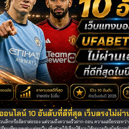
อนไลน์ 10 อันดับที่ดีที่สุด เว็บตรงไม่ผ่า
นวนลีกหรืออัตราต่อรอง แต่รวมถึงความเร็วฝาก-ถอน ความเสถียรระหว่
ยบเทียบจุดเด่นแต่ละเว็บ เพื่อช่วยให้เลือกใช้งานได้เหมาะกับสไตล์การเ