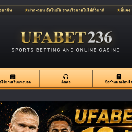
ฝาก-ถอน อัตโนมัติ รวดเร็วภายในไม่กี่วินาที
มั่นคง ปลอดภั
SPORTS BETTING AND ONLINE CASINO
มือใช้งานเว็บแทงบอล
ติดต่อ
ข้อกำหนดเงื่อนไ
นไลน์ 10 อันดับ เว็บตรงไม่ผ
ปลอดภัย จ่ายจริงทุกบิล