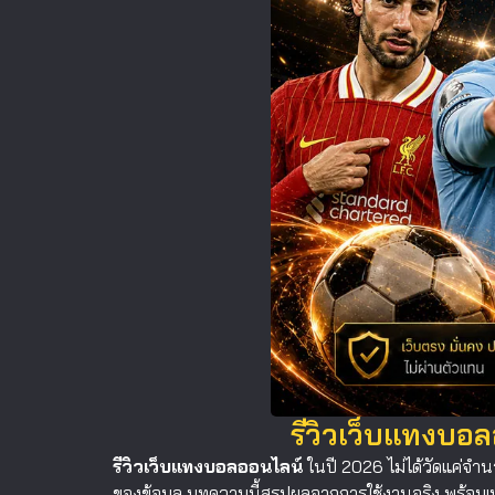
รีวิวเว็บแทงบอลอ
รีวิวเว็บแทงบอลออนไลน์
ในปี 2026 ไม่ได้วัดแค่จำ
ของข้อมูล บทความนี้สรุปผลจากการใช้งานจริง พร้อมเปรี