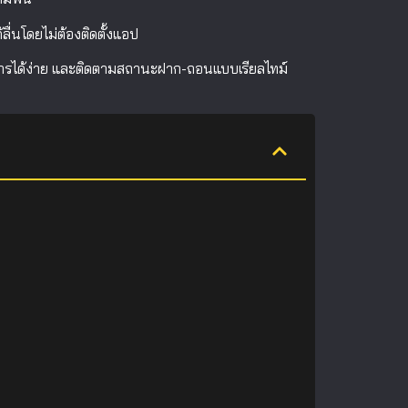
ื่นโดยไม่ต้องติดตั้งแอป
การได้ง่าย และติดตามสถานะฝาก-ถอนแบบเรียลไทม์