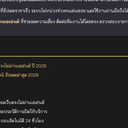
ที่อัปเดตราคาเร็ว ระบบไม่หน่วงช่วงคนเล่นเยอะ และใช้งานผ่านมือถือได้ล
นเอเย่นต์
ที่ช่วยลดความเสี่ยง ติดต่อทีมงานได้โดยตรง ตรวจสอบราย
บตรงไม่ผ่านเอเย่นต์ ปี 2026
น์ อัปเดตล่าสุด 2026
เว็บตรงไม่ผ่านเอเย่นต์
ะประวัติการเปิดให้บริการ
อนอัตโนมัติ 24 ชั่วโมง