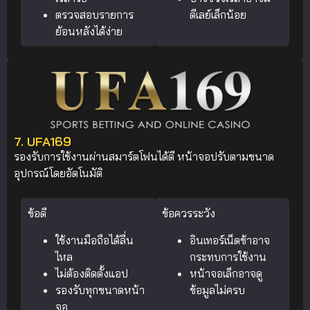
ตรวจสอบรายการ
ดีเลย์เล็กน้อย
ย้อนหลังได้ง่าย
7. UFA169
รองรับการใช้งานผ่านสมาร์ตโฟนได้ดี หน้าจอปรับตามขนาด
อุปกรณ์โดยอัตโนมัติ
ข้อดี
ข้อควรระวัง
ใช้งานมือถือได้ลื่น
อินเทอร์เน็ตช้าอาจ
ไหล
กระทบการใช้งาน
ไม่ต้องติดตั้งแอป
หน้าจอเล็กอาจดู
รองรับทุกขนาดหน้า
ข้อมูลไม่ครบ
จอ