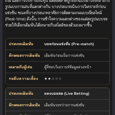
เกม และการบริหารเงินทุน แต่ละตลาดถูกออกแบบมาให้เหมาะกับ
รูปแบบการเล่นที่แตกต่างกัน บางประเภทเน้นการวิเคราะห์ก่อน
แข่งขัน ขณะที่บางประเภทอาศัยการติดตามเกมแบบเรียลไทม์
(Real-time) ดังนั้น การเข้าใจความแตกต่างของแต่ละรูปแบบจะ
ช่วยให้เลือกเดิมพันได้เหมาะกับสไตล์ของตัวเองมากขึ้น
ตารางเปรียบเทียบประเภทการเดิมพันฟุตบอล ลักษณะการเดิมพัน ผู้เล่นท
บอลก่อนแข่งขัน (Pre-match)
ประเภทเดิมพัน
ลักษณะการเดิมพัน
เหมาะกับผู้เล่น
เดิมพันก่อนเริ่มการแข่งขัน
ผู้ที่ชอบวิเคราะห์ข้อมูลล่วงหน้า
★★☆☆☆
แทงบอลสด (Live Betting)
เดิมพันระหว่างการแข่งขัน