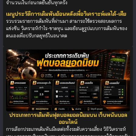
จำนวนเงินก่อนกดยืนยันทุกครั้ง
เมนูประวัติการเดิมพันย้อนหลังเพื่อวิเคราะห์ผลได้-เสีย
รวบรวมรายการเดิมพันที่ผ่านมา สามารถใช้ตรวจสอบผลการ
แข่งขัน วิเคราะห์กำไร-ขาดทุน และย้อนดูรูปแบบการเดิมพันของ
ตนเองเพื่อปรับกลยุทธ์ในอนาคต
ประเภทการเดิมพันฟุตบอลยอดนิยมบน เว็บพนันบอล
ออนไลน์
การเลือกประเภทเดิมพันมีผลต่อทั้งระดับความเสี่ยง วิธีวิเคราะห์