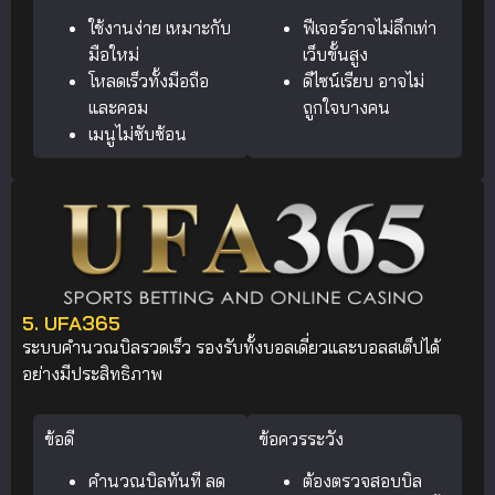
ใช้งานง่าย เหมาะกับ
ฟีเจอร์อาจไม่ลึกเท่า
มือใหม่
เว็บขั้นสูง
โหลดเร็วทั้งมือถือ
ดีไซน์เรียบ อาจไม่
และคอม
ถูกใจบางคน
เมนูไม่ซับซ้อน
5. UFA365
ระบบคำนวณบิลรวดเร็ว รองรับทั้งบอลเดี่ยวและบอลสเต็ปได้
อย่างมีประสิทธิภาพ
ข้อดี
ข้อควรระวัง
คำนวณบิลทันที ลด
ต้องตรวจสอบบิล