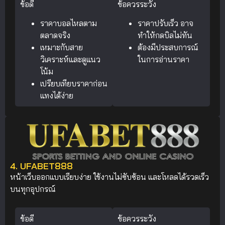
ข้อดี
ข้อควรระวัง
ราคาบอลไหลตาม
ราคาปรับเร็ว อาจ
ตลาดจริง
ทำให้กดบิลไม่ทัน
เหมาะกับสาย
ต้องมีประสบการณ์
วิเคราะห์และดูแนว
ในการอ่านราคา
โน้ม
เปรียบเทียบราคาก่อน
แทงได้ง่าย
4. UFABET888
หน้าเว็บออกแบบเรียบง่าย ใช้งานไม่ซับซ้อน และโหลดได้รวดเร็ว
บนทุกอุปกรณ์
ข้อดี
ข้อควรระวัง