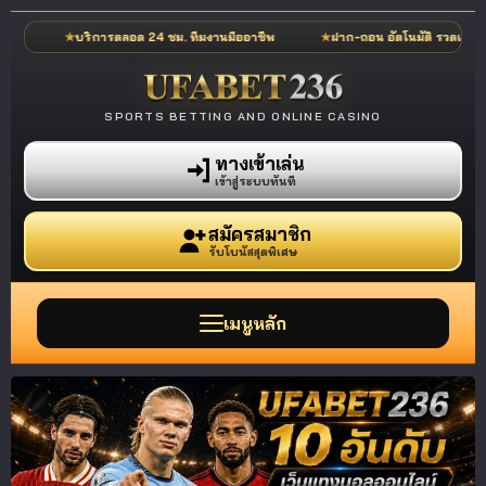
บริการตลอด 24 ชม. ทีมงานมืออาชีพ
ฝาก-ถอน อัตโนมัติ รวดเร็วภายในไม่กี่วินา
SPORTS BETTING AND ONLINE CASINO
ทางเข้าเล่น
เข้าสู่ระบบทันที
สมัครสมาชิก
รับโบนัสสุดพิเศษ
เมนูหลัก
รีวิวเว็บแทงบอลออนไลน์
10 อันดับ เว็บตรงไม่ผ่าน