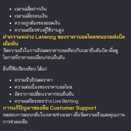
เวลาเฉลี่ยฝากเงิน
เวลาเฉลี่ยถอนเงิน
ความถูกต้องของยอดเงิน
ความเสถียรช่วงผู้ใช้งานสูง
ค่าความหน่วง Latency ของราคาบอลไหลขณะกดส่งบิล
เดิมพัน
วัดความเร็วในการอัปเดตราคาบอลเทียบกับเวลายืนยันบิล เพื่อดู
โอกาสที่ราคาจะเปลี่ยนก่อนยืนยัน
สิ่งที่ใช้เปรียบเทียบ ได้แก่
ความเร็วอัปเดตราคา
ความต่อเนื่องของราคาบอลไหล
อัตราการเปลี่ยนราคาก่อนยืนยัน
ความเสถียรระหว่าง Live Betting
การแก้ปัญหาของทีม Customer Support
ทดสอบการตอบกลับในหลายช่วงเวลา เพื่อวัดความเร็วและคุณภาพ
การช่วยเหลือ