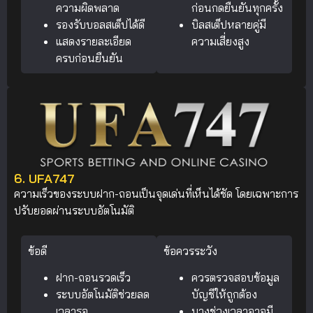
ความผิดพลาด
ก่อนกดยืนยันทุกครั้ง
รองรับบอลสเต็ปได้ดี
บิลสเต็ปหลายคู่มี
แสดงรายละเอียด
ความเสี่ยงสูง
ครบก่อนยืนยัน
6. UFA747
ความเร็วของระบบฝาก-ถอนเป็นจุดเด่นที่เห็นได้ชัด โดยเฉพาะการ
ปรับยอดผ่านระบบอัตโนมัติ
ข้อดี
ข้อควรระวัง
ฝาก-ถอนรวดเร็ว
ควรตรวจสอบข้อมูล
ระบบอัตโนมัติช่วยลด
บัญชีให้ถูกต้อง
เวลารอ
บางช่วงเวลาอาจมี