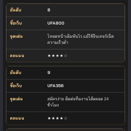
8
UFA800
โหลดหน้าเดิมพันไว แม้ใช้อินเทอร์เน็ต
ความเร็วต่ำ
★★★★☆
9
UFA356
สมัครง่าย ติดต่อทีมงานได้ตลอด 24
ชั่วโมง
★★★★☆