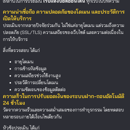
เหล่านี้ในการประเมิน
เว็บแทงบอลออนไลน์
ทุกเว็บในบทความ
ความน่าเชื่อถือ ความปลอดภัยของโดเมน และประวัติการ
เปิดให้บริการ
ประเมินจากหลายปัจจัยร่วมกัน ไม่ใช่แค่อายุโดเมน แต่รวมถึงความ
ปลอดภัย (SSL/TLS) ความเสถียรของเว็บไซต์ และความต่อเนื่องใน
การให้บริการ
สิ่งที่ตรวจสอบ ได้แก่
อายุโดเมน
การเข้ารหัสข้อมูล
ความเสถียรช่วงใช้งานสูง
ประวัติการเปลี่ยนโดเมน
ความชัดเจนของข้อมูลติดต่อ
ความเร็วในการปรับยอดเงินของระบบฝาก-ถอนอัตโนมัติ
24 ชั่วโมง
วัดจากความเร็วและความสม่ำเสมอของการทำธุรกรรม โดยทดสอบ
หลายรอบภายใต้เงื่อนไขเดียวกัน
หัวข้อประเมิน ได้แก่