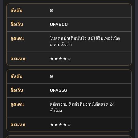
8
UFA800
โหลดหน้าเดิมพันไว แม้ใช้อินเทอร์เน็ต
ความเร็วต่ำ
★★★★☆
9
UFA356
สมัครง่าย ติดต่อทีมงานได้ตลอด 24
ชั่วโมง
★★★★☆