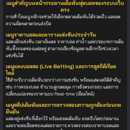
เมนูสำคัญบนหน้ากระดานเดิมพันฟุตบอลของระบบเว็บ
ตรง
การเข้าใจเมนูหลักจะช่วยให้เลือกตลาดเดิมพันได้รวดเร็ว และลด
ความผิดพลาดก่อนส่งบิล
เมนูราคาบอลและตารางแข่งขันประจำวัน
แสดงลีกแข่งขัน เวลาเริ่มเตะ ราคาบอล ค่าน้ำ และประเภทการเดิม
พันทั้งหมดของแต่ละคู่ สามารถเรียงข้อมูลตามลีกหรือช่วงเวลา
แข่งขันได้
เมนูแทงบอลสด (Live Betting) และการดูสถิติเรียล
ไทม์
ใช้สำหรับวางเดิมพันระหว่างการแข่งขัน พร้อมแสดงสถิติสำคัญ
เช่น การครองบอล จำนวนลูกเตะมุม การยิงตรงกรอบ และการ
เปลี่ยนแปลงของราคาแบบ Real-time (เรียลไทม์)
เมนูสลิปเดิมพันและการตรวจสอบความถูกต้องก่อนกด
ยืนยัน
แสดงคู่แข่งขันที่เลือกไว้ พร้อมยอดเดิมพัน ยอดรับโดยประมาณ
และรายละเอียดของแต่ละรายการ ควรตรวจสอบราคาบอลและ