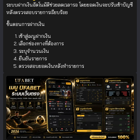
ระบบฝากเงินอัตโนมัติช่วยลดเวลารอ โดยยอดเงินจะปรับเข้าบัญชี
หลังตรวจสอบรายการเรียบร้อย
ขั้นตอนการฝากเงิน
เข้าสู่เมนูฝากเงิน
เลือกช่องทางที่ต้องการ
ระบุจำนวนเงิน
ยืนยันรายการ
ตรวจสอบยอดเงินหลังทำรายการ