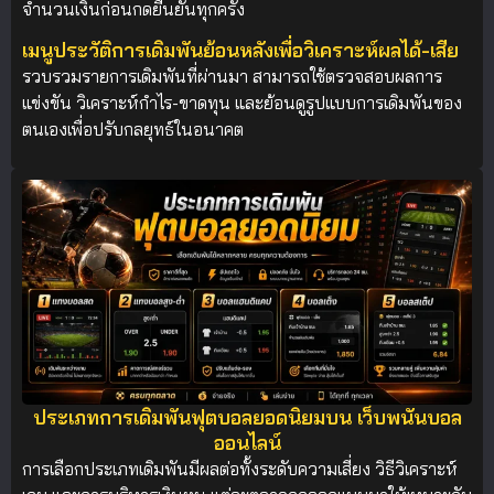
จำนวนเงินก่อนกดยืนยันทุกครั้ง
เมนูประวัติการเดิมพันย้อนหลังเพื่อวิเคราะห์ผลได้-เสีย
รวบรวมรายการเดิมพันที่ผ่านมา สามารถใช้ตรวจสอบผลการ
แข่งขัน วิเคราะห์กำไร-ขาดทุน และย้อนดูรูปแบบการเดิมพันของ
ตนเองเพื่อปรับกลยุทธ์ในอนาคต
ประเภทการเดิมพันฟุตบอลยอดนิยมบน เว็บพนันบอล
ออนไลน์
การเลือกประเภทเดิมพันมีผลต่อทั้งระดับความเสี่ยง วิธีวิเคราะห์