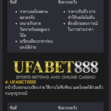
ข้อดี
ข้อควรระวัง
ราคาบอลไหลตาม
ราคาปรับเร็ว อาจ
ตลาดจริง
ทำให้กดบิลไม่ทัน
เหมาะกับสาย
ต้องมีประสบการณ์
วิเคราะห์และดูแนว
ในการอ่านราคา
โน้ม
เปรียบเทียบราคาก่อน
แทงได้ง่าย
4. UFABET888
หน้าเว็บออกแบบเรียบง่าย ใช้งานไม่ซับซ้อน และโหลดได้รวดเร็ว
บนทุกอุปกรณ์
ข้อดี
ข้อควรระวัง