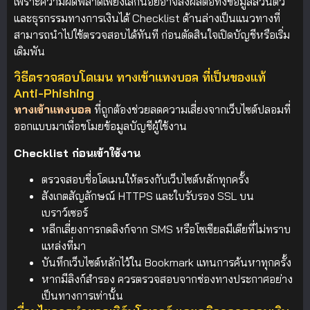
เพราะความผิดพลาดเพียงเล็กน้อยอาจส่งผลต่อทั้งข้อมูลส่วนตัว
และธุรกรรมทางการเงินได้ Checklist ด้านล่างเป็นแนวทางที่
สามารถนำไปใช้ตรวจสอบได้ทันที ก่อนตัดสินใจเปิดบัญชีหรือเริ่ม
เดิมพัน
วิธีตรวจสอบโดเมน ทางเข้าแทงบอล ที่เป็นของแท้
Anti-Phishing
ทางเข้าแทงบอล
ที่ถูกต้องช่วยลดความเสี่ยงจากเว็บไซต์ปลอมที่
ออกแบบมาเพื่อขโมยข้อมูลบัญชีผู้ใช้งาน
Checklist ก่อนเข้าใช้งาน
ตรวจสอบชื่อโดเมนให้ตรงกับเว็บไซต์หลักทุกครั้ง
สังเกตสัญลักษณ์ HTTPS และใบรับรอง SSL บน
เบราว์เซอร์
หลีกเลี่ยงการกดลิงก์จาก SMS หรือโซเชียลมีเดียที่ไม่ทราบ
แหล่งที่มา
บันทึกเว็บไซต์หลักไว้ใน Bookmark แทนการค้นหาทุกครั้ง
หากมีลิงก์สำรอง ควรตรวจสอบจากช่องทางประกาศอย่าง
เป็นทางการเท่านั้น