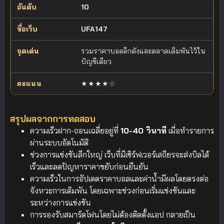
10
UFA147
รวมราคาบอลลีกดังและตลาดเดิมพันไว้ใน
บัญชีเดียว
★★★★☆
สรุปผลจากการทดสอบ
ความเร็วฝาก-ถอนเฉลี่ยอยู่ที่
10-40 วินาที
เมื่อทำรายการ
ผ่านระบบอัตโนมัติ
ช่วงการแข่งขันลีกใหญ่ เว็บที่มีเซิร์ฟเวอร์เสถียรจะส่งบิลได้
เร็วและลดปัญหาราคาขยับก่อนยืนยัน
ความเร็วในการอัปเดตราคาบอลและค่าน้ำมีผลโดยตรงต่อ
จังหวะการเดิมพัน โดยเฉพาะช่วงก่อนเริ่มแข่งขันและ
ระหว่างการแข่งขัน
การรองรับสมาร์ตโฟนโดยไม่ต้องติดตั้งแอป กลายเป็น