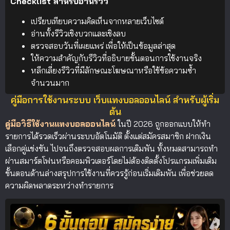
Checklist สำหรับอ่านรีวิว
เปรียบเทียบความคิดเห็นจากหลายเว็บไซต์
อ่านทั้งรีวิวเชิงบวกและเชิงลบ
ตรวจสอบวันที่เผยแพร่ เพื่อให้เป็นข้อมูลล่าสุด
ให้ความสำคัญกับรีวิวที่อธิบายขั้นตอนการใช้งานจริง
หลีกเลี่ยงรีวิวที่มีลักษณะโฆษณาหรือใช้ข้อความซ้ำ
จำนวนมาก
คู่มือการใช้งานระบบ เว็บแทงบอลออนไลน์ สำหรับผู้เริ่ม
ต้น
คู่มือวิธีใช้งานแทงบอลออนไลน์
ในปี 2026 ถูกออกแบบให้ทำ
รายการได้รวดเร็วผ่านระบบอัตโนมัติ ตั้งแต่สมัครสมาชิก ฝากเงิน
เลือกคู่แข่งขัน ไปจนถึงตรวจสอบผลการเดิมพัน ทั้งหมดสามารถทำ
ผ่านสมาร์ตโฟนหรือคอมพิวเตอร์โดยไม่ต้องติดตั้งโปรแกรมเพิ่มเติม
ขั้นตอนด้านล่างสรุปการใช้งานที่ควรรู้ก่อนเริ่มเดิมพัน เพื่อช่วยลด
ความผิดพลาดระหว่างทำรายการ