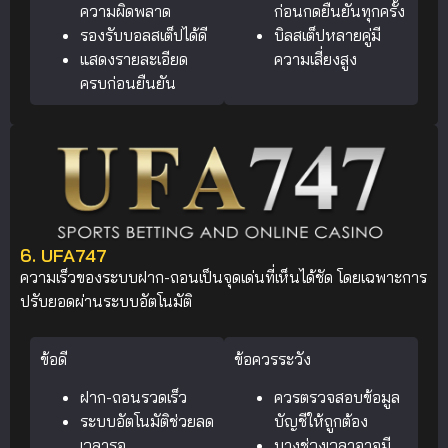
ความผิดพลาด
ก่อนกดยืนยันทุกครั้ง
รองรับบอลสเต็ปได้ดี
บิลสเต็ปหลายคู่มี
แสดงรายละเอียด
ความเสี่ยงสูง
ครบก่อนยืนยัน
6. UFA747
ความเร็วของระบบฝาก-ถอนเป็นจุดเด่นที่เห็นได้ชัด โดยเฉพาะการ
ปรับยอดผ่านระบบอัตโนมัติ
ข้อดี
ข้อควรระวัง
ฝาก-ถอนรวดเร็ว
ควรตรวจสอบข้อมูล
ระบบอัตโนมัติช่วยลด
บัญชีให้ถูกต้อง
เวลารอ
บางช่วงเวลาอาจมี