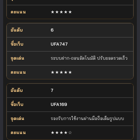
★★★★★
6
UFA747
ระบบฝาก-ถอนอัตโนมัติ ปรับยอดรวดเร็ว
★★★★★
7
UFA169
รองรับการใช้งานผ่านมือถือเต็มรูปแบบ
★★★★☆