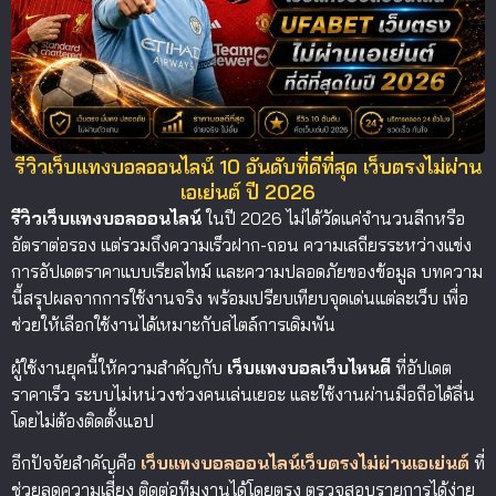
เอเย่นต์ มั่นคงปลอดภัย
จ่ายจริงทุกบิล
รีวิวเว็บแทงบอลออนไลน์ 10 อันดับที่ดีที่สุด เว็บตรงไม่ผ่าน
เอเย่นต์ ปี 2026
รีวิวเว็บแทงบอลออนไลน์
ในปี 2026 ไม่ได้วัดแค่จำนวนลีกหรือ
อัตราต่อรอง แต่รวมถึงความเร็วฝาก-ถอน ความเสถียรระหว่างแข่ง
การอัปเดตราคาแบบเรียลไทม์ และความปลอดภัยของข้อมูล บทความ
นี้สรุปผลจากการใช้งานจริง พร้อมเปรียบเทียบจุดเด่นแต่ละเว็บ เพื่อ
ช่วยให้เลือกใช้งานได้เหมาะกับสไตล์การเดิมพัน
ผู้ใช้งานยุคนี้ให้ความสำคัญกับ
เว็บแทงบอลเว็บไหนดี
ที่อัปเดต
ราคาเร็ว ระบบไม่หน่วงช่วงคนเล่นเยอะ และใช้งานผ่านมือถือได้ลื่น
โดยไม่ต้องติดตั้งแอป
อีกปัจจัยสำคัญคือ
เว็บแทงบอลออนไลน์เว็บตรงไม่ผ่านเอเย่นต์
ที่
ช่วยลดความเสี่ยง ติดต่อทีมงานได้โดยตรง ตรวจสอบรายการได้ง่าย