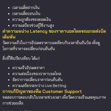
เวลาเฉลี่ยฝากเงิน
เวลาเฉลี่ยถอนเงิน
ความถูกต้องของยอดเงิน
ความเสถียรช่วงผู้ใช้งานสูง
ค่าความหน่วง Latency ของราคาบอลไหลขณะกดส่งบิล
เดิมพัน
วัดความเร็วในการอัปเดตราคาบอลเทียบกับเวลายืนยันบิล เพื่อดู
โอกาสที่ราคาจะเปลี่ยนก่อนยืนยัน
สิ่งที่ใช้เปรียบเทียบ ได้แก่
ความเร็วอัปเดตราคา
ความต่อเนื่องของราคาบอลไหล
อัตราการเปลี่ยนราคาก่อนยืนยัน
ความเสถียรระหว่าง Live Betting
การแก้ปัญหาของทีม Customer Support
ทดสอบการตอบกลับในหลายช่วงเวลา เพื่อวัดความเร็วและคุณภาพ
การช่วยเหลือ