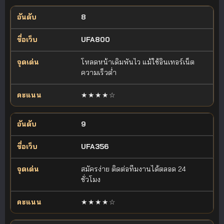
8
UFA800
โหลดหน้าเดิมพันไว แม้ใช้อินเทอร์เน็ต
ความเร็วต่ำ
★★★★☆
9
UFA356
สมัครง่าย ติดต่อทีมงานได้ตลอด 24
ชั่วโมง
★★★★☆