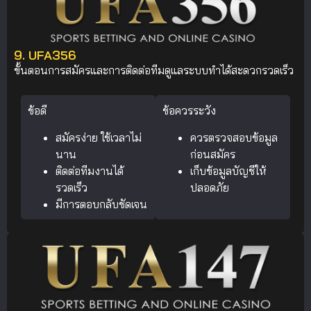
9. UFA356
ขั้นตอนการสมัครและการติดต่อทีมดูแลระบบทำได้สะดวกรวดเร็ว
ข้อดี
ข้อควรระวัง
สมัครง่าย ใช้เวลาไม่
ควรตรวจสอบข้อมูล
นาน
ก่อนสมัคร
ติดต่อทีมงานได้
เก็บข้อมูลบัญชีให้
รวดเร็ว
ปลอดภัย
มีการตอบกลับชัดเจน