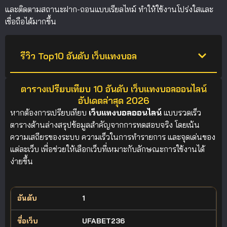
และติดตามสถานะฝาก-ถอนแบบเรียลไทม์ ทำให้ใช้งานโปร่งใสและ
เชื่อถือได้มากขึ้น
รีวิว Top10 อันดับ เว็บแทงบอล
ตารางเปรียบเทียบ 10 อันดับ เว็บแทงบอลออนไลน์
อัปเดตล่าสุด 2026
หากต้องการเปรียบเทียบ
เว็บแทงบอลออนไลน์
แบบรวดเร็ว
ตารางด้านล่างสรุปข้อมูลสำคัญจากการทดสอบจริง โดยเน้น
ความเสถียรของระบบ ความเร็วในการทำรายการ และจุดเด่นของ
แต่ละเว็บ เพื่อช่วยให้เลือกเว็บที่เหมาะกับลักษณะการใช้งานได้
ง่ายขึ้น
1
อันดับ
ชื่อเว็บ
จุดเด่นจากการทดสอบจริง
คะแนน
UFABET236