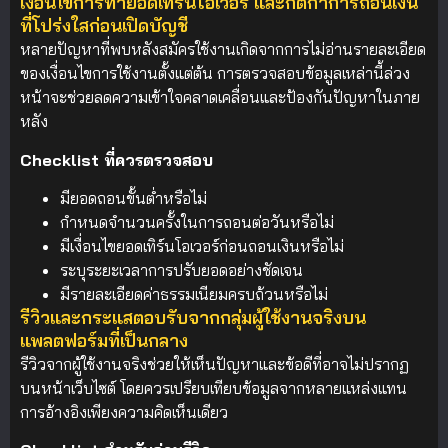
เงื่อนไขการทำยอดเทิร์นโอเวอร์ และกติกาการถอนเงิน
ที่โปร่งใสก่อนเปิดบัญชี
หลายปัญหาที่พบหลังสมัครใช้งานเกิดจากการไม่อ่านรายละเอียด
ของเงื่อนไขการใช้งานตั้งแต่ต้น การตรวจสอบข้อมูลเหล่านี้ล่วง
หน้าจะช่วยลดความเข้าใจคลาดเคลื่อนและป้องกันปัญหาในภาย
หลัง
Checklist ที่ควรตรวจสอบ
มียอดถอนขั้นต่ำหรือไม่
กำหนดจำนวนครั้งในการถอนต่อวันหรือไม่
มีเงื่อนไขยอดเทิร์นโอเวอร์ก่อนถอนเงินหรือไม่
ระบุระยะเวลาการปรับยอดอย่างชัดเจน
มีรายละเอียดค่าธรรมเนียมครบถ้วนหรือไม่
รีวิวและกระแสตอบรับจากกลุ่มผู้ใช้งานจริงบน
แพลตฟอร์มที่เป็นกลาง
รีวิวจากผู้ใช้งานจริงช่วยให้เห็นปัญหาและข้อดีที่อาจไม่ปรากฏ
บนหน้าเว็บไซต์ โดยควรเปรียบเทียบข้อมูลจากหลายแหล่งแทน
การอ้างอิงเพียงความคิดเห็นเดียว