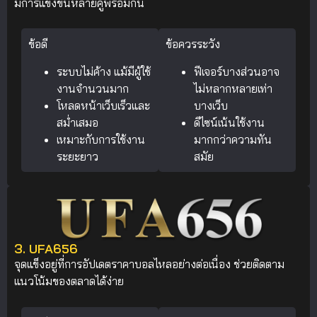
มีการแข่งขันหลายคู่พร้อมกัน
ข้อดี
ข้อควรระวัง
ระบบไม่ค้าง แม้มีผู้ใช้
ฟีเจอร์บางส่วนอาจ
งานจำนวนมาก
ไม่หลากหลายเท่า
โหลดหน้าเว็บเร็วและ
บางเว็บ
สม่ำเสมอ
ดีไซน์เน้นใช้งาน
เหมาะกับการใช้งาน
มากกว่าความทัน
ระยะยาว
สมัย
3. UFA656
จุดแข็งอยู่ที่การอัปเดตราคาบอลไหลอย่างต่อเนื่อง ช่วยติดตาม
แนวโน้มของตลาดได้ง่าย