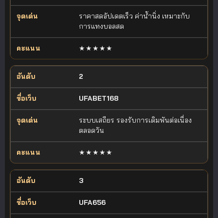
ราคาสดอัปเดตเร็ว ค่าน้ำนิ่ง เหมาะกับ
การแทงบอลสด
★★★★★
2
UFABET168
ระบบเสถียร รองรับการเดิมพันต่อเนื่อง
ตลอดวัน
★★★★★
3
UFA656