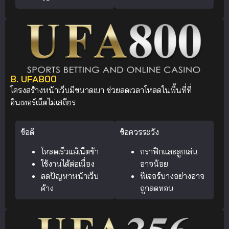
8. UFA800
โครงสร้างหน้าเว็บมีขนาดเบา ช่วยลดเวลาโหลดในพื้นที่ที่
อินเทอร์เน็ตไม่เสถียร
ข้อดี
ข้อควรระวัง
โหลดเร็วแม้เน็ตช้า
กราฟิกและลูกเล่น
ใช้งานได้ต่อเนื่อง
อาจน้อย
ลดปัญหาหน้าเว็บ
ฟีเจอร์บางอย่างอาจ
ค้าง
ถูกลดทอน