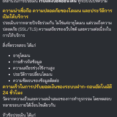
เหล่านี้ในการประเมิน
เว็บแทงบอลออนไลน์
ทุกเว็บในบทความ
ความน่าเชื่อถือ ความปลอดภัยของโดเมน และประวัติการ
เปิดให้บริการ
ประเมินจากหลายปัจจัยร่วมกัน ไม่ใช่แค่อายุโดเมน แต่รวมถึงความ
ปลอดภัย (SSL/TLS) ความเสถียรของเว็บไซต์ และความต่อเนื่องใน
การให้บริการ
สิ่งที่ตรวจสอบ ได้แก่
อายุโดเมน
การเข้ารหัสข้อมูล
ความเสถียรช่วงใช้งานสูง
ประวัติการเปลี่ยนโดเมน
ความชัดเจนของข้อมูลติดต่อ
ความเร็วในการปรับยอดเงินของระบบฝาก-ถอนอัตโนมัติ
24 ชั่วโมง
วัดจากความเร็วและความสม่ำเสมอของการทำธุรกรรม โดยทดสอบ
หลายรอบภายใต้เงื่อนไขเดียวกัน
หัวข้อประเมิน ได้แก่