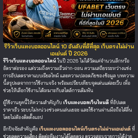
เอเย่นต์ มั่นคงปลอดภัย
จ่ายจริงทุกบิล
รีวิวเว็บแทงบอลออนไลน์ 10 อันดับที่ดีที่สุด เว็บตรงไม่ผ่าน
เอเย่นต์ ปี 2026
รีวิวเว็บแทงบอลออนไลน์
ในปี 2026 ไม่ได้วัดแค่จำนวนลีกหรือ
อัตราต่อรอง แต่รวมถึงความเร็วฝาก-ถอน ความเสถียรระหว่างแข่ง
การอัปเดตราคาแบบเรียลไทม์ และความปลอดภัยของข้อมูล บทความ
นี้สรุปผลจากการใช้งานจริง พร้อมเปรียบเทียบจุดเด่นแต่ละเว็บ เพื่อ
ช่วยให้เลือกใช้งานได้เหมาะกับสไตล์การเดิมพัน
ผู้ใช้งานยุคนี้ให้ความสำคัญกับ
เว็บแทงบอลเว็บไหนดี
ที่อัปเดต
ราคาเร็ว ระบบไม่หน่วงช่วงคนเล่นเยอะ และใช้งานผ่านมือถือได้ลื่น
โดยไม่ต้องติดตั้งแอป
อีกปัจจัยสำคัญคือ
เว็บแทงบอลออนไลน์เว็บตรงไม่ผ่านเอเย่นต์
ที่
ช่วยลดความเสี่ยง ติดต่อทีมงานได้โดยตรง ตรวจสอบรายการได้ง่าย