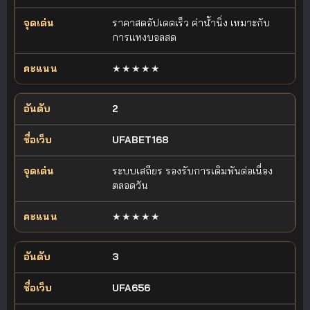
ราคาสดอัปเดตเร็ว ค่าน้ำนิ่ง เหมาะกับ
การแทงบอลสด
★★★★★
2
UFABET168
ระบบเสถียร รองรับการเดิมพันต่อเนื่อง
ตลอดวัน
★★★★★
3
UFA656