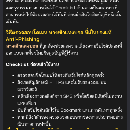
เพราะความผิดพลาดเพียงเล็กน้อยอาจส่งผลต่อทั้งข้อมูลส่วนตัว
และธุรกรรมทางการเงินได้ Checklist ด้านล่างเป็นแนวทางที่
สามารถนำไปใช้ตรวจสอบได้ทันที ก่อนตัดสินใจเปิดบัญชีหรือเริ่ม
เดิมพัน
วิธีตรวจสอบโดเมน ทางเข้าแทงบอล ที่เป็นของแท้
Anti-Phishing
ทางเข้าแทงบอล
ที่ถูกต้องช่วยลดความเสี่ยงจากเว็บไซต์ปลอมที่
ออกแบบมาเพื่อขโมยข้อมูลบัญชีผู้ใช้งาน
Checklist ก่อนเข้าใช้งาน
ตรวจสอบชื่อโดเมนให้ตรงกับเว็บไซต์หลักทุกครั้ง
สังเกตสัญลักษณ์ HTTPS และใบรับรอง SSL บน
เบราว์เซอร์
หลีกเลี่ยงการกดลิงก์จาก SMS หรือโซเชียลมีเดียที่ไม่ทราบ
แหล่งที่มา
บันทึกเว็บไซต์หลักไว้ใน Bookmark แทนการค้นหาทุกครั้ง
หากมีลิงก์สำรอง ควรตรวจสอบจากช่องทางประกาศอย่าง
เป็นทางการเท่านั้น