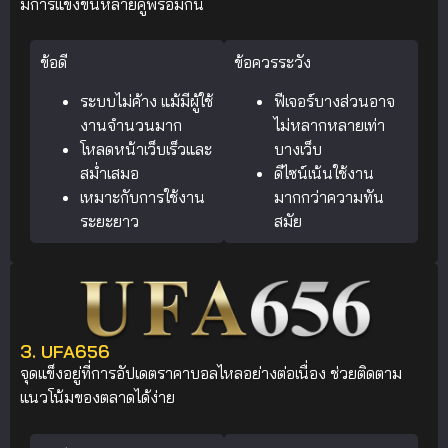
มีการแข่งขันหลายคู่พร้อมกัน
ข้อดี
ข้อควรระวัง
ระบบไม่ค้าง แม้มีผู้ใช้
ฟีเจอร์บางส่วนอาจ
งานจำนวนมาก
ไม่หลากหลายเท่า
โหลดหน้าเว็บเร็วและ
บางเว็บ
สม่ำเสมอ
ดีไซน์เน้นใช้งาน
เหมาะกับการใช้งาน
มากกว่าความทัน
ระยะยาว
สมัย
3. UFA656
จุดแข็งอยู่ที่การอัปเดตราคาบอลไหลอย่างต่อเนื่อง ช่วยติดตาม
แนวโน้มของตลาดได้ง่าย