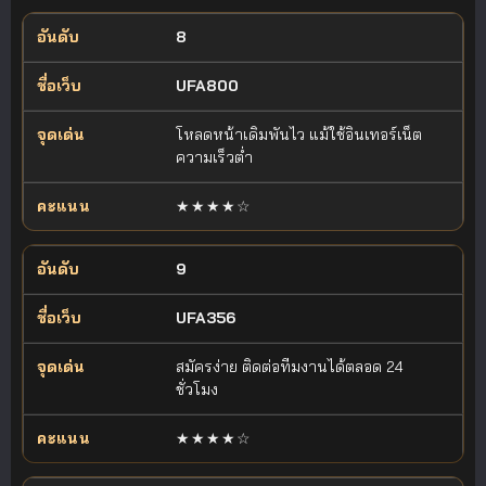
8
UFA800
โหลดหน้าเดิมพันไว แม้ใช้อินเทอร์เน็ต
ความเร็วต่ำ
★★★★☆
9
UFA356
สมัครง่าย ติดต่อทีมงานได้ตลอด 24
ชั่วโมง
★★★★☆