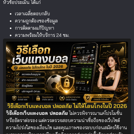
หัวข้อประเมิน ได้แก่
เวลาเฉลี่ยตอบกลับ
ความถูกต้องของข้อมูล
การติดตามแก้ปัญหา
ความพร้อมให้บริการ 24 ชม.
วิธีเลือกเว็บแทงบอล ปลอดภัย ไม่ให้โดนโกงในปี 2026
วิธีเลือกเว็บแทงบอล ปลอดภัย
ไม่ควรพิจารณาแค่โปรโมชั่น
หรืออัตราต่อรอง แต่ควรตรวจสอบความน่าเชื่อถือของเว็บไซต์
ความโปร่งใสของเงื่อนไข และคุณภาพของระบบก่อนสมัครใช้งาน