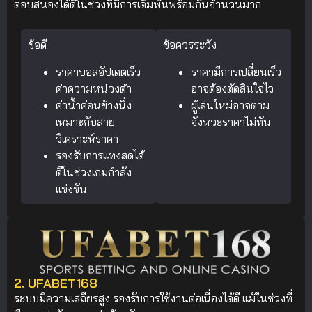
ตอบสนองได้ดีในช่วงที่มีการเดิมพันพร้อมกันจำนวนมาก
ข้อดี
ข้อควรระวัง
ราคาบอลอัปเดตเร็ว
ราคามีการเปลี่ยนเร็ว
ค่าความหน่วงต่ำ
อาจต้องตัดสินใจไว
ค่าน้ำค่อนข้างนิ่ง
ผู้เล่นใหม่อาจตาม
เหมาะกับสาย
จังหวะราคาไม่ทัน
วิเคราะห์ราคา
รองรับการแทงสดได้
ดีในช่วงเกมกำลัง
แข่งขัน
2. UFABET168
ระบบมีความเสถียรสูง รองรับการใช้งานต่อเนื่องได้ดี แม้ในช่วงที่