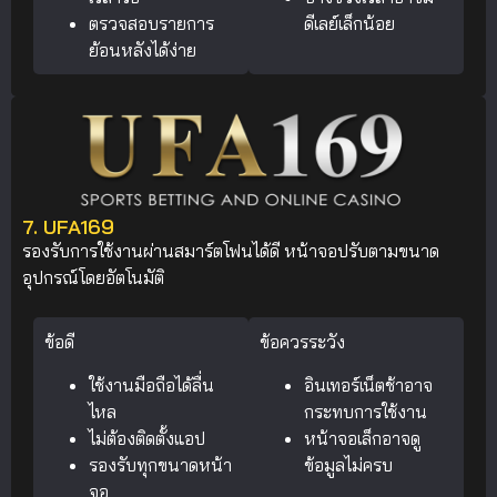
ตรวจสอบรายการ
ดีเลย์เล็กน้อย
ย้อนหลังได้ง่าย
7. UFA169
รองรับการใช้งานผ่านสมาร์ตโฟนได้ดี หน้าจอปรับตามขนาด
อุปกรณ์โดยอัตโนมัติ
ข้อดี
ข้อควรระวัง
ใช้งานมือถือได้ลื่น
อินเทอร์เน็ตช้าอาจ
ไหล
กระทบการใช้งาน
ไม่ต้องติดตั้งแอป
หน้าจอเล็กอาจดู
รองรับทุกขนาดหน้า
ข้อมูลไม่ครบ
จอ