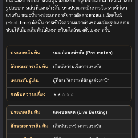
เกม และการบริหารเงินทุน แต่ละตลาดถูกออกแบบมาให้เหมาะกับ
รูปแบบการเล่นที่แตกต่างกัน บางประเภทเน้นการวิเคราะห์ก่อน
แข่งขัน ขณะที่บางประเภทอาศัยการติดตามเกมแบบเรียลไทม์
(Real-time) ดังนั้น การเข้าใจความแตกต่างของแต่ละรูปแบบจะ
ช่วยให้เลือกเดิมพันได้เหมาะกับสไตล์ของตัวเองมากขึ้น
ตารางเปรียบเทียบประเภทการเดิมพันฟุตบอล ลักษณะการเดิมพัน ผู้เล่นท
บอลก่อนแข่งขัน (Pre-match)
ประเภทเดิมพัน
ลักษณะการเดิมพัน
เหมาะกับผู้เล่น
เดิมพันก่อนเริ่มการแข่งขัน
ผู้ที่ชอบวิเคราะห์ข้อมูลล่วงหน้า
★★☆☆☆
แทงบอลสด (Live Betting)
เดิมพันระหว่างการแข่งขัน