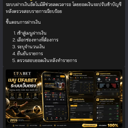
ระบบฝากเงินอัตโนมัติช่วยลดเวลารอ โดยยอดเงินจะปรับเข้าบัญชี
หลังตรวจสอบรายการเรียบร้อย
ขั้นตอนการฝากเงิน
เข้าสู่เมนูฝากเงิน
เลือกช่องทางที่ต้องการ
ระบุจำนวนเงิน
ยืนยันรายการ
ตรวจสอบยอดเงินหลังทำรายการ