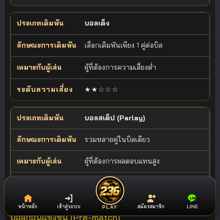
บอลเต็ง
เลือกเดิมพันเพียง 1 คู่ต่อบิล
ผู้ที่ต้องการความเสี่ยงต่ำ
★★☆☆☆
บอลสเต็ป (Parlay)
รวมหลายคู่ในบิลเดียว
ผู้ที่ต้องการผลตอบแทนสูง
★★★★★
หน้าหลัก
เข้าสู่ระบบ
สมัครสมาชิก
LINE
PLAY
บอลก่อนแข่งขัน (Pre-match)