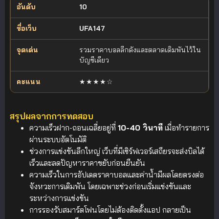
10
UFA147
รวมราคาบอลลีกดังและตลาดเดิมพันไว้ใน
บัญชีเดียว
★★★★☆
สรุปผลจากการทดสอบ
ความเร็วฝาก-ถอนเฉลี่ยอยู่ที่
10-40 วินาที
เมื่อทำรายการ
ผ่านระบบอัตโนมัติ
ช่วงการแข่งขันลีกใหญ่ เว็บที่มีเซิร์ฟเวอร์เสถียรจะส่งบิลได้
เร็วและลดปัญหาราคาขยับก่อนยืนยัน
ความเร็วในการอัปเดตราคาบอลและค่าน้ำมีผลโดยตรงต่อ
จังหวะการเดิมพัน โดยเฉพาะช่วงก่อนเริ่มแข่งขันและ
ระหว่างการแข่งขัน
การรองรับสมาร์ตโฟนโดยไม่ต้องติดตั้งแอป กลายเป็น