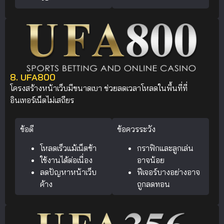
8. UFA800
โครงสร้างหน้าเว็บมีขนาดเบา ช่วยลดเวลาโหลดในพื้นที่ที่
อินเทอร์เน็ตไม่เสถียร
ข้อดี
ข้อควรระวัง
โหลดเร็วแม้เน็ตช้า
กราฟิกและลูกเล่น
ใช้งานได้ต่อเนื่อง
อาจน้อย
ลดปัญหาหน้าเว็บ
ฟีเจอร์บางอย่างอาจ
ค้าง
ถูกลดทอน