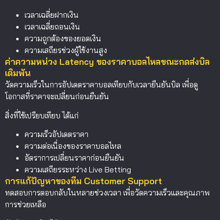
เวลาเฉลี่ยฝากเงิน
เวลาเฉลี่ยถอนเงิน
ความถูกต้องของยอดเงิน
ความเสถียรช่วงผู้ใช้งานสูง
ค่าความหน่วง Latency ของราคาบอลไหลขณะกดส่งบิล
เดิมพัน
วัดความเร็วในการอัปเดตราคาบอลเทียบกับเวลายืนยันบิล เพื่อดู
โอกาสที่ราคาจะเปลี่ยนก่อนยืนยัน
สิ่งที่ใช้เปรียบเทียบ ได้แก่
ความเร็วอัปเดตราคา
ความต่อเนื่องของราคาบอลไหล
อัตราการเปลี่ยนราคาก่อนยืนยัน
ความเสถียรระหว่าง Live Betting
การแก้ปัญหาของทีม Customer Support
ทดสอบการตอบกลับในหลายช่วงเวลา เพื่อวัดความเร็วและคุณภาพ
การช่วยเหลือ