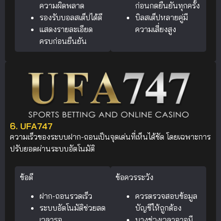
ความผิดพลาด
ก่อนกดยืนยันทุกครั้ง
รองรับบอลสเต็ปได้ดี
บิลสเต็ปหลายคู่มี
แสดงรายละเอียด
ความเสี่ยงสูง
ครบก่อนยืนยัน
6. UFA747
ความเร็วของระบบฝาก-ถอนเป็นจุดเด่นที่เห็นได้ชัด โดยเฉพาะการ
ปรับยอดผ่านระบบอัตโนมัติ
ข้อดี
ข้อควรระวัง
ฝาก-ถอนรวดเร็ว
ควรตรวจสอบข้อมูล
ระบบอัตโนมัติช่วยลด
บัญชีให้ถูกต้อง
เวลารอ
บางช่วงเวลาอาจมี