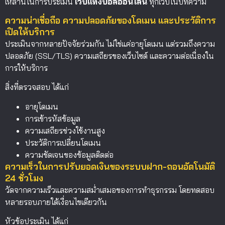
เหล่านี้ในการประเมิน
เว็บแทงบอลออนไลน์
ทุกเว็บในบทความ
ความน่าเชื่อถือ ความปลอดภัยของโดเมน และประวัติการ
เปิดให้บริการ
ประเมินจากหลายปัจจัยร่วมกัน ไม่ใช่แค่อายุโดเมน แต่รวมถึงความ
ปลอดภัย (SSL/TLS) ความเสถียรของเว็บไซต์ และความต่อเนื่องใน
การให้บริการ
สิ่งที่ตรวจสอบ ได้แก่
อายุโดเมน
การเข้ารหัสข้อมูล
ความเสถียรช่วงใช้งานสูง
ประวัติการเปลี่ยนโดเมน
ความชัดเจนของข้อมูลติดต่อ
ความเร็วในการปรับยอดเงินของระบบฝาก-ถอนอัตโนมัติ
24 ชั่วโมง
วัดจากความเร็วและความสม่ำเสมอของการทำธุรกรรม โดยทดสอบ
หลายรอบภายใต้เงื่อนไขเดียวกัน
หัวข้อประเมิน ได้แก่