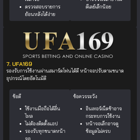
ตรวจสอบรายการ
ดีเลย์เล็กน้อย
ย้อนหลังได้ง่าย
7. UFA169
รองรับการใช้งานผ่านสมาร์ตโฟนได้ดี หน้าจอปรับตามขนาด
อุปกรณ์โดยอัตโนมัติ
ข้อดี
ข้อควรระวัง
ใช้งานมือถือได้ลื่น
อินเทอร์เน็ตช้าอาจ
ไหล
กระทบการใช้งาน
ไม่ต้องติดตั้งแอป
หน้าจอเล็กอาจดู
รองรับทุกขนาดหน้า
ข้อมูลไม่ครบ
จอ