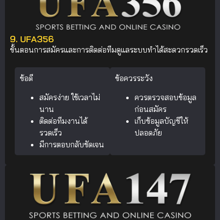
9. UFA356
ขั้นตอนการสมัครและการติดต่อทีมดูแลระบบทำได้สะดวกรวดเร็ว
ข้อดี
ข้อควรระวัง
สมัครง่าย ใช้เวลาไม่
ควรตรวจสอบข้อมูล
นาน
ก่อนสมัคร
ติดต่อทีมงานได้
เก็บข้อมูลบัญชีให้
รวดเร็ว
ปลอดภัย
มีการตอบกลับชัดเจน