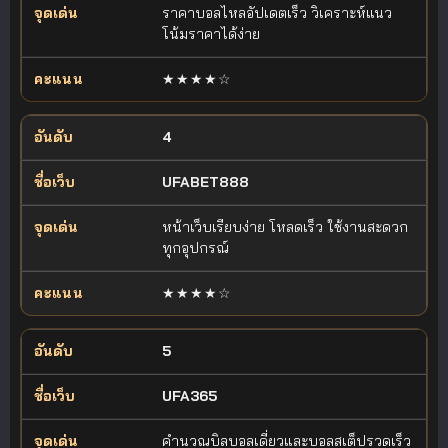
ราคาบอลไหลอัปเดตเร็ว วิเคราะห์แนว
โน้มราคาได้ง่าย
★★★★☆
4
UFABET888
หน้าเว็บเรียบง่าย โหลดเร็ว ใช้งานสะดวก
ทุกอุปกรณ์
★★★★☆
5
UFA365
คำนวณบิลบอลเดี่ยวและบอลสเต็ปรวดเร็ว