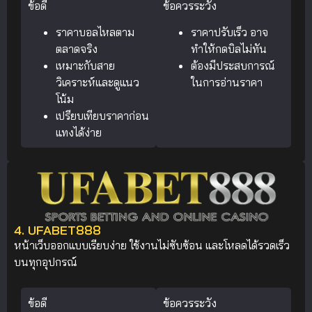
ข้อดี
ข้อควรระวัง
ราคาบอลไหลตาม
ราคาปรับเร็ว อาจ
ตลาดจริง
ทำให้กดบิลไม่ทัน
เหมาะกับสาย
ต้องมีประสบการณ์
วิเคราะห์และดูแนว
ในการอ่านราคา
โน้ม
เปรียบเทียบราคาก่อน
แทงได้ง่าย
4. UFABET888
หน้าเว็บออกแบบเรียบง่าย ใช้งานไม่ซับซ้อน และโหลดได้รวดเร็ว
บนทุกอุปกรณ์
ข้อดี
ข้อควรระวัง