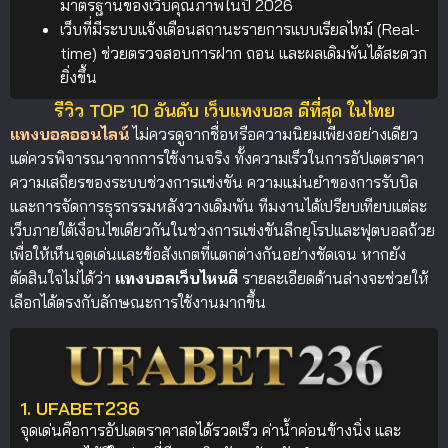
มาตรฐานของเว็บคุณภาพในปี 2026
เว็บที่มีระบบแจ้งเตือนสถานะรายการแบบเรียลไทม์ (Real-
time) ช่วยตรวจสอบการฝาก ถอน และผลเดิมพันได้สะดวก
ยิ่งขึ้น
รีวิว TOP 10 อันดับ เว็บแทงบอล ดีที่สุด ในไทย
แทงบอลออนไลน์
ไม่ควรดูจากชื่อหรือความนิยมเพียงอย่างเดียว
แต่ควรพิจารณาจากการใช้งานจริง ทั้งความเร็วในการอัปเดตราคา
ความเสถียรของระบบช่วงการแข่งขัน ความแม่นยำของการรับบิล
และการจัดการธุรกรรมหลังวางเดิมพัน ทีมงานได้เปรียบเทียบแต่ละ
เว็บภายใต้เงื่อนไขเดียวกันในช่วงการแข่งขันลีกยุโรปและฟุตบอลถ้วย
เพื่อให้เห็นจุดเด่นและข้อสังเกตที่แตกต่างกันอย่างชัดเจน หากยัง
ตัดสินใจไม่ได้ว่า
แทงบอลเว็บไหนดี
รายละเอียดด้านล่างจะช่วยให้
เลือกได้ตรงกับลักษณะการใช้งานมากขึ้น
1. UFABET236
จุดเด่นคือการอัปเดตราคาสดได้รวดเร็ว ค่าน้ำค่อนข้างนิ่ง และ