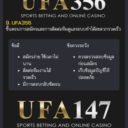
9. UFA356
ขั้นตอนการสมัครและการติดต่อทีมดูแลระบบทำได้สะดวกรวดเร็ว
ข้อดี
ข้อควรระวัง
สมัครง่าย ใช้เวลาไม่
ควรตรวจสอบข้อมูล
นาน
ก่อนสมัคร
ติดต่อทีมงานได้
เก็บข้อมูลบัญชีให้
รวดเร็ว
ปลอดภัย
มีการตอบกลับชัดเจน