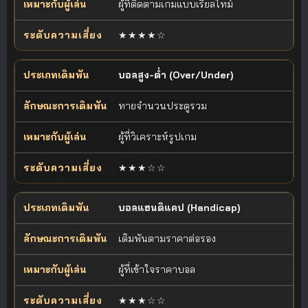
ผู้ที่ติดตามเกมแบบเรียลไทม์
★★★★☆
บอลสูง-ต่ำ (Over/Under)
ทายจำนวนประตูรวม
ผู้ที่วิเคราะห์รูปเกม
★★★☆☆
บอลแฮนดิแคป (Handicap)
เดิมพันตามราคาต่อรอง
ผู้ที่เข้าใจราคาบอล
★★★☆☆