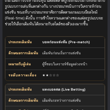
เกม และการบริหารเงินทุน แต่ละตลาดถูกออกแบบมาให้เหมาะกับ
รูปแบบการเล่นที่แตกต่างกัน บางประเภทเน้นการวิเคราะห์ก่อน
แข่งขัน ขณะที่บางประเภทอาศัยการติดตามเกมแบบเรียลไทม์
(Real-time) ดังนั้น การเข้าใจความแตกต่างของแต่ละรูปแบบจะ
ช่วยให้เลือกเดิมพันได้เหมาะกับสไตล์ของตัวเองมากขึ้น
ตารางเปรียบเทียบประเภทการเดิมพันฟุตบอล ลักษณะการเดิมพัน ผู้เล่นท
บอลก่อนแข่งขัน (Pre-match)
ประเภทเดิมพัน
ลักษณะการเดิมพัน
เหมาะกับผู้เล่น
เดิมพันก่อนเริ่มการแข่งขัน
ผู้ที่ชอบวิเคราะห์ข้อมูลล่วงหน้า
★★☆☆☆
แทงบอลสด (Live Betting)
เดิมพันระหว่างการแข่งขัน