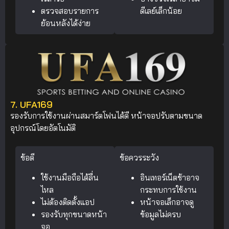
ตรวจสอบรายการ
ดีเลย์เล็กน้อย
ย้อนหลังได้ง่าย
7. UFA169
รองรับการใช้งานผ่านสมาร์ตโฟนได้ดี หน้าจอปรับตามขนาด
อุปกรณ์โดยอัตโนมัติ
ข้อดี
ข้อควรระวัง
ใช้งานมือถือได้ลื่น
อินเทอร์เน็ตช้าอาจ
ไหล
กระทบการใช้งาน
ไม่ต้องติดตั้งแอป
หน้าจอเล็กอาจดู
รองรับทุกขนาดหน้า
ข้อมูลไม่ครบ
จอ