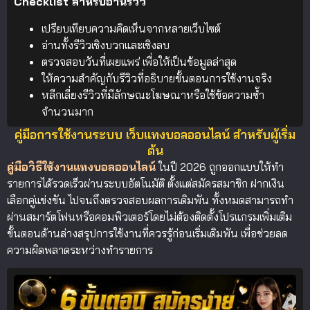
Checklist สำหรับอ่านรีวิว
เปรียบเทียบความคิดเห็นจากหลายเว็บไซต์
อ่านทั้งรีวิวเชิงบวกและเชิงลบ
ตรวจสอบวันที่เผยแพร่ เพื่อให้เป็นข้อมูลล่าสุด
ให้ความสำคัญกับรีวิวที่อธิบายขั้นตอนการใช้งานจริง
หลีกเลี่ยงรีวิวที่มีลักษณะโฆษณาหรือใช้ข้อความซ้ำ
จำนวนมาก
คู่มือการใช้งานระบบ เว็บแทงบอลออนไลน์ สำหรับผู้เริ่ม
ต้น
คู่มือวิธีใช้งานแทงบอลออนไลน์
ในปี 2026 ถูกออกแบบให้ทำ
รายการได้รวดเร็วผ่านระบบอัตโนมัติ ตั้งแต่สมัครสมาชิก ฝากเงิน
เลือกคู่แข่งขัน ไปจนถึงตรวจสอบผลการเดิมพัน ทั้งหมดสามารถทำ
ผ่านสมาร์ตโฟนหรือคอมพิวเตอร์โดยไม่ต้องติดตั้งโปรแกรมเพิ่มเติม
ขั้นตอนด้านล่างสรุปการใช้งานที่ควรรู้ก่อนเริ่มเดิมพัน เพื่อช่วยลด
ความผิดพลาดระหว่างทำรายการ