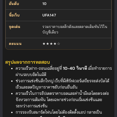
10
UFA147
รวมราคาบอลลีกดังและตลาดเดิมพันไว้ใน
บัญชีเดียว
★★★★☆
สรุปผลจากการทดสอบ
ความเร็วฝาก-ถอนเฉลี่ยอยู่ที่
10-40 วินาที
เมื่อทำรายการ
ผ่านระบบอัตโนมัติ
ช่วงการแข่งขันลีกใหญ่ เว็บที่มีเซิร์ฟเวอร์เสถียรจะส่งบิลได้
เร็วและลดปัญหาราคาขยับก่อนยืนยัน
ความเร็วในการอัปเดตราคาบอลและค่าน้ำมีผลโดยตรงต่อ
จังหวะการเดิมพัน โดยเฉพาะช่วงก่อนเริ่มแข่งขันและ
ระหว่างการแข่งขัน
การรองรับสมาร์ตโฟนโดยไม่ต้องติดตั้งแอป กลายเป็น