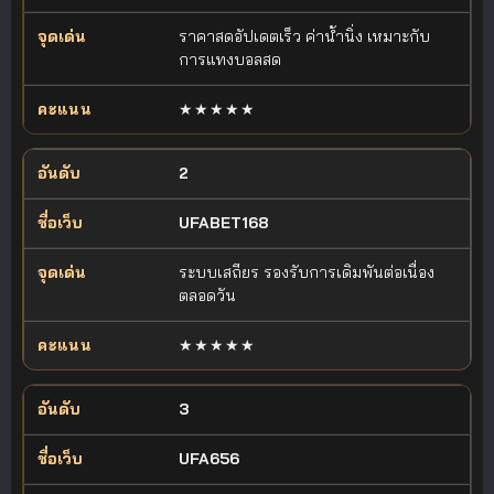
ราคาสดอัปเดตเร็ว ค่าน้ำนิ่ง เหมาะกับ
การแทงบอลสด
★★★★★
2
UFABET168
ระบบเสถียร รองรับการเดิมพันต่อเนื่อง
ตลอดวัน
★★★★★
3
UFA656