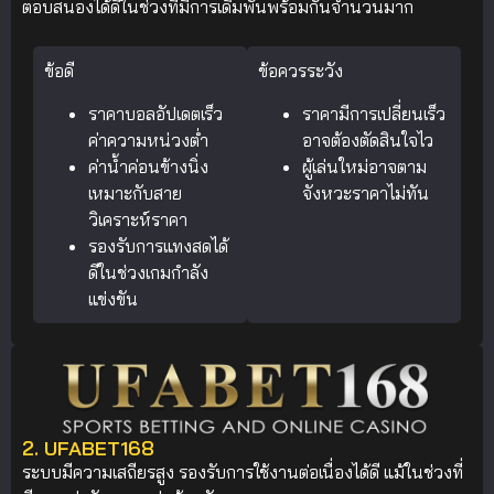
ตอบสนองได้ดีในช่วงที่มีการเดิมพันพร้อมกันจำนวนมาก
ข้อดี
ข้อควรระวัง
ราคาบอลอัปเดตเร็ว
ราคามีการเปลี่ยนเร็ว
ค่าความหน่วงต่ำ
อาจต้องตัดสินใจไว
ค่าน้ำค่อนข้างนิ่ง
ผู้เล่นใหม่อาจตาม
เหมาะกับสาย
จังหวะราคาไม่ทัน
วิเคราะห์ราคา
รองรับการแทงสดได้
ดีในช่วงเกมกำลัง
แข่งขัน
2. UFABET168
ระบบมีความเสถียรสูง รองรับการใช้งานต่อเนื่องได้ดี แม้ในช่วงที่