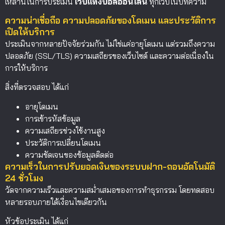
เหล่านี้ในการประเมิน
เว็บแทงบอลออนไลน์
ทุกเว็บในบทความ
ความน่าเชื่อถือ ความปลอดภัยของโดเมน และประวัติการ
เปิดให้บริการ
ประเมินจากหลายปัจจัยร่วมกัน ไม่ใช่แค่อายุโดเมน แต่รวมถึงความ
ปลอดภัย (SSL/TLS) ความเสถียรของเว็บไซต์ และความต่อเนื่องใน
การให้บริการ
สิ่งที่ตรวจสอบ ได้แก่
อายุโดเมน
การเข้ารหัสข้อมูล
ความเสถียรช่วงใช้งานสูง
ประวัติการเปลี่ยนโดเมน
ความชัดเจนของข้อมูลติดต่อ
ความเร็วในการปรับยอดเงินของระบบฝาก-ถอนอัตโนมัติ
24 ชั่วโมง
วัดจากความเร็วและความสม่ำเสมอของการทำธุรกรรม โดยทดสอบ
หลายรอบภายใต้เงื่อนไขเดียวกัน
หัวข้อประเมิน ได้แก่