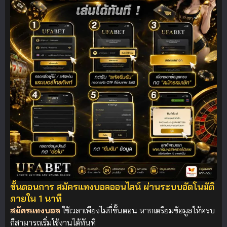
ขั้นตอนการ สมัครแทงบอลออนไลน์ ผ่านระบบอัตโนมัติ
ภายใน 1 นาที
สมัครแทงบอล
ใช้เวลาเพียงไม่กี่ขั้นตอน หากเตรียมข้อมูลให้ครบ
ก็สามารถเริ่มใช้งานได้ทันที