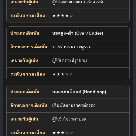
ผู้ที่ติดตามเกมแบบเรียลไทม์
★★★★☆
บอลสูง-ต่ำ (Over/Under)
ทายจำนวนประตูรวม
ผู้ที่วิเคราะห์รูปเกม
★★★☆☆
บอลแฮนดิแคป (Handicap)
เดิมพันตามราคาต่อรอง
ผู้ที่เข้าใจราคาบอล
★★★☆☆