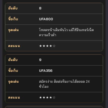
8
UFA800
โหลดหน้าเดิมพันไว แม้ใช้อินเทอร์เน็ต
ความเร็วต่ำ
★★★★☆
9
UFA356
สมัครง่าย ติดต่อทีมงานได้ตลอด 24
ชั่วโมง
★★★★☆