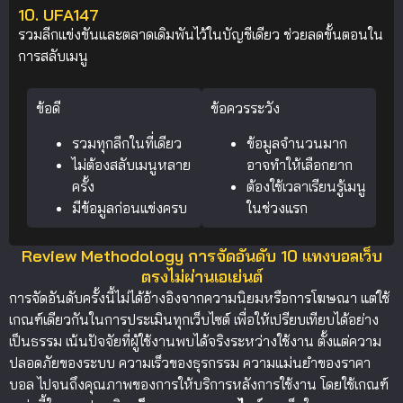
10. UFA147
รวมลีกแข่งขันและตลาดเดิมพันไว้ในบัญชีเดียว ช่วยลดขั้นตอนใน
การสลับเมนู
ข้อดี
ข้อควรระวัง
รวมทุกลีกในที่เดียว
ข้อมูลจำนวนมาก
ไม่ต้องสลับเมนูหลาย
อาจทำให้เลือกยาก
ครั้ง
ต้องใช้เวลาเรียนรู้เมนู
มีข้อมูลก่อนแข่งครบ
ในช่วงแรก
Review Methodology การจัดอันดับ 10 แทงบอลเว็บ
ตรงไม่ผ่านเอเย่นต์
การจัดอันดับครั้งนี้ไม่ได้อ้างอิงจากความนิยมหรือการโฆษณา แต่ใช้
เกณฑ์เดียวกันในการประเมินทุกเว็บไซต์ เพื่อให้เปรียบเทียบได้อย่าง
เป็นธรรม เน้นปัจจัยที่ผู้ใช้งานพบได้จริงระหว่างใช้งาน ตั้งแต่ความ
ปลอดภัยของระบบ ความเร็วของธุรกรรม ความแม่นยำของราคา
บอล ไปจนถึงคุณภาพของการให้บริการหลังการใช้งาน โดยใช้เกณฑ์