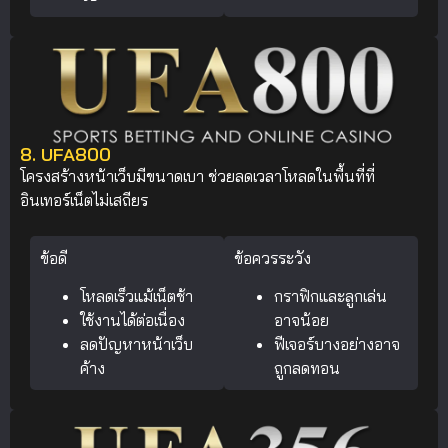
8. UFA800
โครงสร้างหน้าเว็บมีขนาดเบา ช่วยลดเวลาโหลดในพื้นที่ที่
อินเทอร์เน็ตไม่เสถียร
ข้อดี
ข้อควรระวัง
โหลดเร็วแม้เน็ตช้า
กราฟิกและลูกเล่น
ใช้งานได้ต่อเนื่อง
อาจน้อย
ลดปัญหาหน้าเว็บ
ฟีเจอร์บางอย่างอาจ
ค้าง
ถูกลดทอน