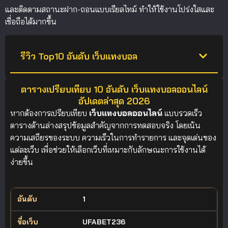
และติดตามสถานะฝาก-ถอนแบบเรียลไทม์ ทำให้ใช้งานโปร่งใสและ
เชื่อถือได้มากขึ้น
รีวิว Top10 อันดับ เว็บแทงบอล
ตารางเปรียบเทียบ 10 อันดับ เว็บแทงบอลออนไลน์
อัปเดตล่าสุด 2026
หากต้องการเปรียบเทียบ
เว็บแทงบอลออนไลน์
แบบรวดเร็ว
ตารางด้านล่างสรุปข้อมูลสำคัญจากการทดสอบจริง โดยเน้น
ความเสถียรของระบบ ความเร็วในการทำรายการ และจุดเด่นของ
แต่ละเว็บ เพื่อช่วยให้เลือกเว็บที่เหมาะกับลักษณะการใช้งานได้
ง่ายขึ้น
1
อันดับ
ชื่อเว็บ
จุดเด่นจากการทดสอบจริง
คะแนน
UFABET236