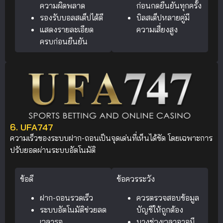
ความผิดพลาด
ก่อนกดยืนยันทุกครั้ง
รองรับบอลสเต็ปได้ดี
บิลสเต็ปหลายคู่มี
แสดงรายละเอียด
ความเสี่ยงสูง
ครบก่อนยืนยัน
6. UFA747
ความเร็วของระบบฝาก-ถอนเป็นจุดเด่นที่เห็นได้ชัด โดยเฉพาะการ
ปรับยอดผ่านระบบอัตโนมัติ
ข้อดี
ข้อควรระวัง
ฝาก-ถอนรวดเร็ว
ควรตรวจสอบข้อมูล
ระบบอัตโนมัติช่วยลด
บัญชีให้ถูกต้อง
เวลารอ
บางช่วงเวลาอาจมี