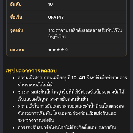
10
UFA147
รวมราคาบอลลีกดังและตลาดเดิมพันไว้ใน
บัญชีเดียว
★★★★☆
สรุปผลจากการทดสอบ
ความเร็วฝาก-ถอนเฉลี่ยอยู่ที่
10-40 วินาที
เมื่อทำรายการ
ผ่านระบบอัตโนมัติ
ช่วงการแข่งขันลีกใหญ่ เว็บที่มีเซิร์ฟเวอร์เสถียรจะส่งบิลได้
เร็วและลดปัญหาราคาขยับก่อนยืนยัน
ความเร็วในการอัปเดตราคาบอลและค่าน้ำมีผลโดยตรงต่อ
จังหวะการเดิมพัน โดยเฉพาะช่วงก่อนเริ่มแข่งขันและ
ระหว่างการแข่งขัน
การรองรับสมาร์ตโฟนโดยไม่ต้องติดตั้งแอป กลายเป็น