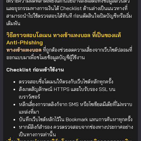
เพราะความผิดพลาดเพียงเล็กน้อยอาจส่งผลต่อทั้งข้อมูลส่วนตัว
และธุรกรรมทางการเงินได้ Checklist ด้านล่างเป็นแนวทางที่
สามารถนำไปใช้ตรวจสอบได้ทันที ก่อนตัดสินใจเปิดบัญชีหรือเริ่ม
เดิมพัน
วิธีตรวจสอบโดเมน ทางเข้าแทงบอล ที่เป็นของแท้
Anti-Phishing
ทางเข้าแทงบอล
ที่ถูกต้องช่วยลดความเสี่ยงจากเว็บไซต์ปลอมที่
ออกแบบมาเพื่อขโมยข้อมูลบัญชีผู้ใช้งาน
Checklist ก่อนเข้าใช้งาน
ตรวจสอบชื่อโดเมนให้ตรงกับเว็บไซต์หลักทุกครั้ง
สังเกตสัญลักษณ์ HTTPS และใบรับรอง SSL บน
เบราว์เซอร์
หลีกเลี่ยงการกดลิงก์จาก SMS หรือโซเชียลมีเดียที่ไม่ทราบ
แหล่งที่มา
บันทึกเว็บไซต์หลักไว้ใน Bookmark แทนการค้นหาทุกครั้ง
หากมีลิงก์สำรอง ควรตรวจสอบจากช่องทางประกาศอย่าง
เป็นทางการเท่านั้น