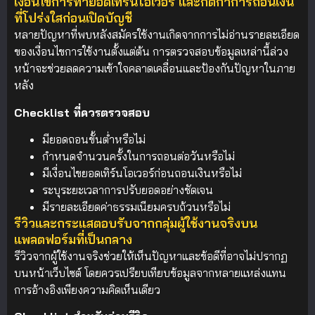
เงื่อนไขการทำยอดเทิร์นโอเวอร์ และกติกาการถอนเงิน
ที่โปร่งใสก่อนเปิดบัญชี
หลายปัญหาที่พบหลังสมัครใช้งานเกิดจากการไม่อ่านรายละเอียด
ของเงื่อนไขการใช้งานตั้งแต่ต้น การตรวจสอบข้อมูลเหล่านี้ล่วง
หน้าจะช่วยลดความเข้าใจคลาดเคลื่อนและป้องกันปัญหาในภาย
หลัง
Checklist ที่ควรตรวจสอบ
มียอดถอนขั้นต่ำหรือไม่
กำหนดจำนวนครั้งในการถอนต่อวันหรือไม่
มีเงื่อนไขยอดเทิร์นโอเวอร์ก่อนถอนเงินหรือไม่
ระบุระยะเวลาการปรับยอดอย่างชัดเจน
มีรายละเอียดค่าธรรมเนียมครบถ้วนหรือไม่
รีวิวและกระแสตอบรับจากกลุ่มผู้ใช้งานจริงบน
แพลตฟอร์มที่เป็นกลาง
รีวิวจากผู้ใช้งานจริงช่วยให้เห็นปัญหาและข้อดีที่อาจไม่ปรากฏ
บนหน้าเว็บไซต์ โดยควรเปรียบเทียบข้อมูลจากหลายแหล่งแทน
การอ้างอิงเพียงความคิดเห็นเดียว