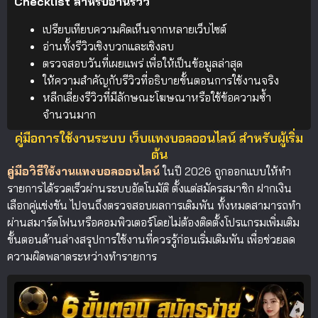
Checklist สำหรับอ่านรีวิว
เปรียบเทียบความคิดเห็นจากหลายเว็บไซต์
อ่านทั้งรีวิวเชิงบวกและเชิงลบ
ตรวจสอบวันที่เผยแพร่ เพื่อให้เป็นข้อมูลล่าสุด
ให้ความสำคัญกับรีวิวที่อธิบายขั้นตอนการใช้งานจริง
หลีกเลี่ยงรีวิวที่มีลักษณะโฆษณาหรือใช้ข้อความซ้ำ
จำนวนมาก
คู่มือการใช้งานระบบ เว็บแทงบอลออนไลน์ สำหรับผู้เริ่ม
ต้น
คู่มือวิธีใช้งานแทงบอลออนไลน์
ในปี 2026 ถูกออกแบบให้ทำ
รายการได้รวดเร็วผ่านระบบอัตโนมัติ ตั้งแต่สมัครสมาชิก ฝากเงิน
เลือกคู่แข่งขัน ไปจนถึงตรวจสอบผลการเดิมพัน ทั้งหมดสามารถทำ
ผ่านสมาร์ตโฟนหรือคอมพิวเตอร์โดยไม่ต้องติดตั้งโปรแกรมเพิ่มเติม
ขั้นตอนด้านล่างสรุปการใช้งานที่ควรรู้ก่อนเริ่มเดิมพัน เพื่อช่วยลด
ความผิดพลาดระหว่างทำรายการ