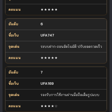
★★★★★
6
UFA747
ระบบฝาก-ถอนอัตโนมัติ ปรับยอดรวดเร็ว
★★★★★
7
UFA169
รองรับการใช้งานผ่านมือถือเต็มรูปแบบ
★★★★☆