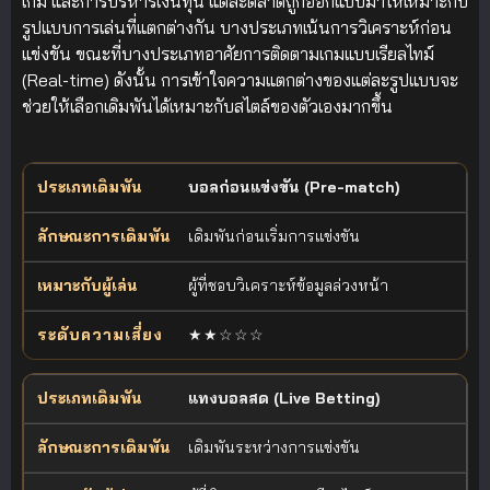
เกม และการบริหารเงินทุน แต่ละตลาดถูกออกแบบมาให้เหมาะกับ
รูปแบบการเล่นที่แตกต่างกัน บางประเภทเน้นการวิเคราะห์ก่อน
แข่งขัน ขณะที่บางประเภทอาศัยการติดตามเกมแบบเรียลไทม์
(Real-time) ดังนั้น การเข้าใจความแตกต่างของแต่ละรูปแบบจะ
ช่วยให้เลือกเดิมพันได้เหมาะกับสไตล์ของตัวเองมากขึ้น
ตารางเปรียบเทียบประเภทการเดิมพันฟุตบอล ลักษณะการเดิมพัน ผู้เล่นท
บอลก่อนแข่งขัน (Pre-match)
ประเภทเดิมพัน
ลักษณะการเดิมพัน
เหมาะกับผู้เล่น
เดิมพันก่อนเริ่มการแข่งขัน
ผู้ที่ชอบวิเคราะห์ข้อมูลล่วงหน้า
★★☆☆☆
แทงบอลสด (Live Betting)
เดิมพันระหว่างการแข่งขัน