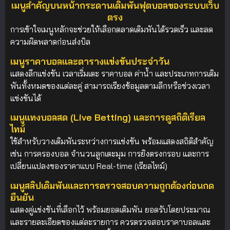
เมนูสำคัญบนหน้ากระดานเดิมพันฟุตบอลของระบบเว็บ
ตรง
การเข้าใจเมนูหลักจะช่วยให้เลือกตลาดเดิมพันได้รวดเร็ว และลด
ความผิดพลาดก่อนส่งบิล
เมนูราคาบอลและตารางแข่งขันประจำวัน
แสดงลีกแข่งขัน เวลาเริ่มเตะ ราคาบอล ค่าน้ำ และประเภทการเดิม
พันทั้งหมดของแต่ละคู่ สามารถเรียงข้อมูลตามลีกหรือช่วงเวลา
แข่งขันได้
เมนูแทงบอลสด (Live Betting) และการดูสถิติเรียล
ไทม์
ใช้สำหรับวางเดิมพันระหว่างการแข่งขัน พร้อมแสดงสถิติสำคัญ
เช่น การครองบอล จำนวนลูกเตะมุม การยิงตรงกรอบ และการ
เปลี่ยนแปลงของราคาแบบ Real-time (เรียลไทม์)
เมนูสลิปเดิมพันและการตรวจสอบความถูกต้องก่อนกด
ยืนยัน
แสดงคู่แข่งขันที่เลือกไว้ พร้อมยอดเดิมพัน ยอดรับโดยประมาณ
และรายละเอียดของแต่ละรายการ ควรตรวจสอบราคาบอลและ