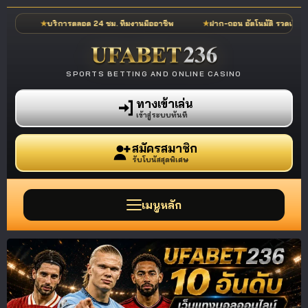
บริการตลอด 24 ชม. ทีมงานมืออาชีพ
ฝาก-ถอน อัตโนมัติ รวดเร็วภายในไม่กี่วินา
SPORTS BETTING AND ONLINE CASINO
ทางเข้าเล่น
เข้าสู่ระบบทันที
สมัครสมาชิก
รับโบนัสสุดพิเศษ
เมนูหลัก
รีวิวเว็บแทงบอลออนไลน์
10 อันดับ เว็บตรงไม่ผ่าน