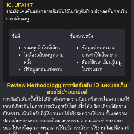
10. UFA147
รวมลีกแข่งขันและตลาดเดิมพันไว้ในบัญชีเดียว ช่วยลดขั้นตอนใน
การสลับเมนู
ข้อดี
ข้อควรระวัง
รวมทุกลีกในที่เดียว
ข้อมูลจำนวนมาก
ไม่ต้องสลับเมนูหลาย
อาจทำให้เลือกยาก
ครั้ง
ต้องใช้เวลาเรียนรู้เมนู
มีข้อมูลก่อนแข่งครบ
ในช่วงแรก
Review Methodology การจัดอันดับ 10 แทงบอลเว็บ
ตรงไม่ผ่านเอเย่นต์
การจัดอันดับครั้งนี้ไม่ได้อ้างอิงจากความนิยมหรือการโฆษณา แต่ใช้
เกณฑ์เดียวกันในการประเมินทุกเว็บไซต์ เพื่อให้เปรียบเทียบได้อย่าง
เป็นธรรม เน้นปัจจัยที่ผู้ใช้งานพบได้จริงระหว่างใช้งาน ตั้งแต่ความ
ปลอดภัยของระบบ ความเร็วของธุรกรรม ความแม่นยำของราคา
บอล ไปจนถึงคุณภาพของการให้บริการหลังการใช้งาน โดยใช้เกณฑ์