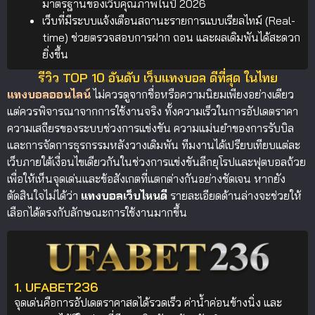
มาตรฐานของเว็บคุณภาพในปี 2026
เว็บที่มีระบบแจ้งเตือนสถานะรายการแบบเรียลไทม์ (Real-
time) ช่วยตรวจสอบการฝาก ถอน และผลเดิมพันได้สะดวก
ยิ่งขึ้น
รีวิว TOP 10 อันดับ เว็บแทงบอล ดีที่สุด ในไทย
แทงบอลออนไลน์
ไม่ควรดูจากชื่อหรือความนิยมเพียงอย่างเดียว
แต่ควรพิจารณาจากการใช้งานจริง ทั้งความเร็วในการอัปเดตราคา
ความเสถียรของระบบช่วงการแข่งขัน ความแม่นยำของการรับบิล
และการจัดการธุรกรรมหลังวางเดิมพัน ทีมงานได้เปรียบเทียบแต่ละ
เว็บภายใต้เงื่อนไขเดียวกันในช่วงการแข่งขันลีกยุโรปและฟุตบอลถ้วย
เพื่อให้เห็นจุดเด่นและข้อสังเกตที่แตกต่างกันอย่างชัดเจน หากยัง
ตัดสินใจไม่ได้ว่า
แทงบอลเว็บไหนดี
รายละเอียดด้านล่างจะช่วยให้
เลือกได้ตรงกับลักษณะการใช้งานมากขึ้น
1. UFABET236
จุดเด่นคือการอัปเดตราคาสดได้รวดเร็ว ค่าน้ำค่อนข้างนิ่ง และ