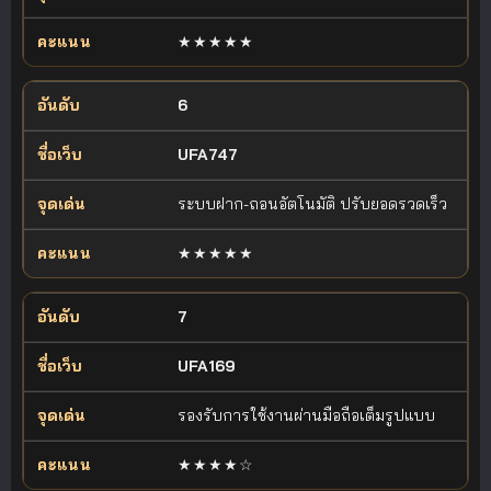
★★★★★
6
UFA747
ระบบฝาก-ถอนอัตโนมัติ ปรับยอดรวดเร็ว
★★★★★
7
UFA169
รองรับการใช้งานผ่านมือถือเต็มรูปแบบ
★★★★☆