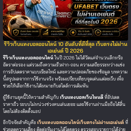
เอเย่นต์ มั่นคงปลอดภัย
จ่ายจริงทุกบิล
รีวิวเว็บแทงบอลออนไลน์ 10 อันดับที่ดีที่สุด เว็บตรงไม่ผ่าน
เอเย่นต์ ปี 2026
รีวิวเว็บแทงบอลออนไลน์
ในปี 2026 ไม่ได้วัดแค่จำนวนลีกหรือ
อัตราต่อรอง แต่รวมถึงความเร็วฝาก-ถอน ความเสถียรระหว่างแข่ง
การอัปเดตราคาแบบเรียลไทม์ และความปลอดภัยของข้อมูล บทความ
นี้สรุปผลจากการใช้งานจริง พร้อมเปรียบเทียบจุดเด่นแต่ละเว็บ เพื่อ
ช่วยให้เลือกใช้งานได้เหมาะกับสไตล์การเดิมพัน
ผู้ใช้งานยุคนี้ให้ความสำคัญกับ
เว็บแทงบอลเว็บไหนดี
ที่อัปเดต
ราคาเร็ว ระบบไม่หน่วงช่วงคนเล่นเยอะ และใช้งานผ่านมือถือได้ลื่น
โดยไม่ต้องติดตั้งแอป
อีกปัจจัยสำคัญคือ
เว็บแทงบอลออนไลน์เว็บตรงไม่ผ่านเอเย่นต์
ที่
ช่วยลดความเสี่ยง ติดต่อทีมงานได้โดยตรง ตรวจสอบรายการได้ง่าย