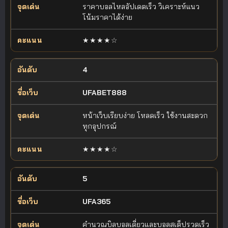
ราคาบอลไหลอัปเดตเร็ว วิเคราะห์แนว
โน้มราคาได้ง่าย
★★★★☆
4
UFABET888
หน้าเว็บเรียบง่าย โหลดเร็ว ใช้งานสะดวก
ทุกอุปกรณ์
★★★★☆
5
UFA365
คำนวณบิลบอลเดี่ยวและบอลสเต็ปรวดเร็ว