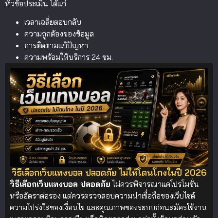
หัวข้อประเมิน ได้แก่
เวลาเฉลี่ยตอบกลับ
ความถูกต้องของข้อมูล
การติดตามแก้ปัญหา
ความพร้อมให้บริการ 24 ชม.
วิธีเลือกเว็บแทงบอล ปลอดภัย ไม่ให้โดนโกงในปี 2026
วิธีเลือกเว็บแทงบอล ปลอดภัย
ไม่ควรพิจารณาแค่โปรโมชั่น
หรืออัตราต่อรอง แต่ควรตรวจสอบความน่าเชื่อถือของเว็บไซต์
ความโปร่งใสของเงื่อนไข และคุณภาพของระบบก่อนสมัครใช้งาน