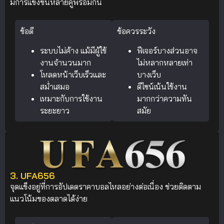
มีการแข่งขันหลายคู่พร้อมกัน
ข้อดี
ข้อควรระวัง
ระบบไม่ค้าง แม้มีผู้ใช้
ฟีเจอร์บางส่วนอาจ
งานจำนวนมาก
ไม่หลากหลายเท่า
โหลดหน้าเว็บเร็วและ
บางเว็บ
สม่ำเสมอ
ดีไซน์เน้นใช้งาน
เหมาะกับการใช้งาน
มากกว่าความทัน
ระยะยาว
สมัย
3. UFA656
จุดแข็งอยู่ที่การอัปเดตราคาบอลไหลอย่างต่อเนื่อง ช่วยติดตาม
แนวโน้มของตลาดได้ง่าย