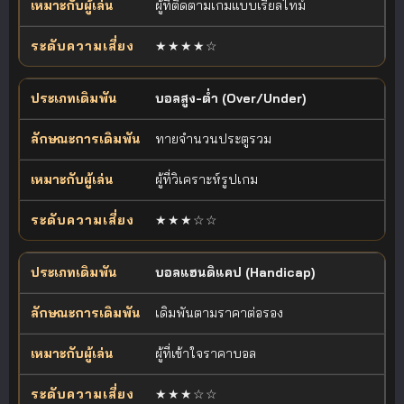
ผู้ที่ติดตามเกมแบบเรียลไทม์
★★★★☆
บอลสูง-ต่ำ (Over/Under)
ทายจำนวนประตูรวม
ผู้ที่วิเคราะห์รูปเกม
★★★☆☆
บอลแฮนดิแคป (Handicap)
เดิมพันตามราคาต่อรอง
ผู้ที่เข้าใจราคาบอล
★★★☆☆