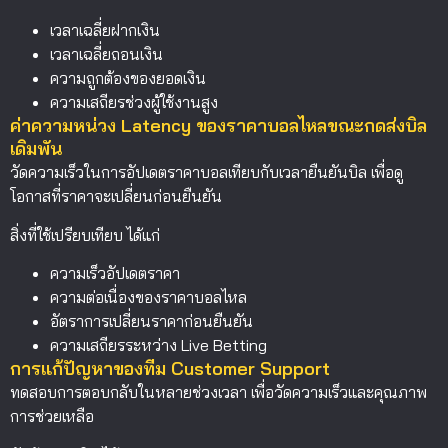
เวลาเฉลี่ยฝากเงิน
เวลาเฉลี่ยถอนเงิน
ความถูกต้องของยอดเงิน
ความเสถียรช่วงผู้ใช้งานสูง
ค่าความหน่วง Latency ของราคาบอลไหลขณะกดส่งบิล
เดิมพัน
วัดความเร็วในการอัปเดตราคาบอลเทียบกับเวลายืนยันบิล เพื่อดู
โอกาสที่ราคาจะเปลี่ยนก่อนยืนยัน
สิ่งที่ใช้เปรียบเทียบ ได้แก่
ความเร็วอัปเดตราคา
ความต่อเนื่องของราคาบอลไหล
อัตราการเปลี่ยนราคาก่อนยืนยัน
ความเสถียรระหว่าง Live Betting
การแก้ปัญหาของทีม Customer Support
ทดสอบการตอบกลับในหลายช่วงเวลา เพื่อวัดความเร็วและคุณภาพ
การช่วยเหลือ