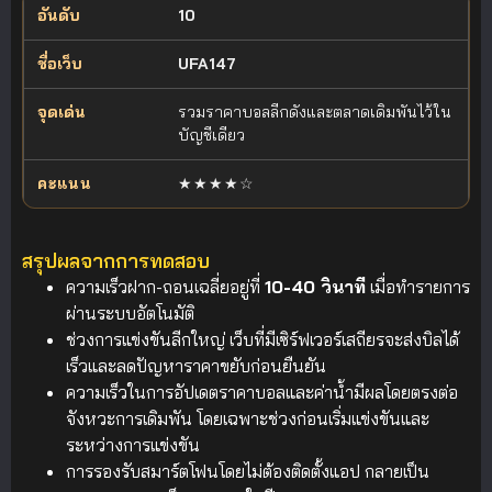
10
UFA147
รวมราคาบอลลีกดังและตลาดเดิมพันไว้ใน
บัญชีเดียว
★★★★☆
สรุปผลจากการทดสอบ
ความเร็วฝาก-ถอนเฉลี่ยอยู่ที่
10-40 วินาที
เมื่อทำรายการ
ผ่านระบบอัตโนมัติ
ช่วงการแข่งขันลีกใหญ่ เว็บที่มีเซิร์ฟเวอร์เสถียรจะส่งบิลได้
เร็วและลดปัญหาราคาขยับก่อนยืนยัน
ความเร็วในการอัปเดตราคาบอลและค่าน้ำมีผลโดยตรงต่อ
จังหวะการเดิมพัน โดยเฉพาะช่วงก่อนเริ่มแข่งขันและ
ระหว่างการแข่งขัน
การรองรับสมาร์ตโฟนโดยไม่ต้องติดตั้งแอป กลายเป็น