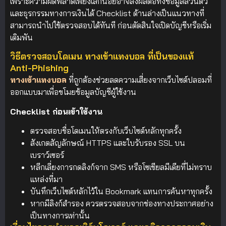
เพราะความผิดพลาดเพียงเล็กน้อยอาจส่งผลต่อทั้งข้อมูลส่วนตัว
และธุรกรรมทางการเงินได้ Checklist ด้านล่างเป็นแนวทางที่
สามารถนำไปใช้ตรวจสอบได้ทันที ก่อนตัดสินใจเปิดบัญชีหรือเริ่ม
เดิมพัน
วิธีตรวจสอบโดเมน ทางเข้าแทงบอล ที่เป็นของแท้
Anti-Phishing
ทางเข้าแทงบอล
ที่ถูกต้องช่วยลดความเสี่ยงจากเว็บไซต์ปลอมที่
ออกแบบมาเพื่อขโมยข้อมูลบัญชีผู้ใช้งาน
Checklist ก่อนเข้าใช้งาน
ตรวจสอบชื่อโดเมนให้ตรงกับเว็บไซต์หลักทุกครั้ง
สังเกตสัญลักษณ์ HTTPS และใบรับรอง SSL บน
เบราว์เซอร์
หลีกเลี่ยงการกดลิงก์จาก SMS หรือโซเชียลมีเดียที่ไม่ทราบ
แหล่งที่มา
บันทึกเว็บไซต์หลักไว้ใน Bookmark แทนการค้นหาทุกครั้ง
หากมีลิงก์สำรอง ควรตรวจสอบจากช่องทางประกาศอย่าง
เป็นทางการเท่านั้น