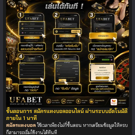
ขั้นตอนการ สมัครแทงบอลออนไลน์ ผ่านระบบอัตโนมัติ
ภายใน 1 นาที
สมัครแทงบอล
ใช้เวลาเพียงไม่กี่ขั้นตอน หากเตรียมข้อมูลให้ครบ
ก็สามารถเริ่มใช้งานได้ทันที