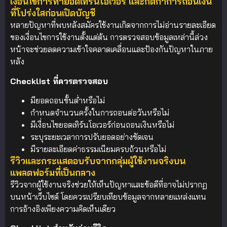
เงื่อนไขการทำยอดเทิร์นโอเวอร์ และกติกาการถอนเงิน
ที่โปร่งใสก่อนเปิดบัญชี
หลายปัญหาที่พบหลังสมัครใช้งานเกิดจากการไม่อ่านรายละเอียด
ของเงื่อนไขการใช้งานตั้งแต่ต้น การตรวจสอบข้อมูลเหล่านี้ล่วง
หน้าจะช่วยลดความเข้าใจคลาดเคลื่อนและป้องกันปัญหาในภาย
หลัง
Checklist ที่ควรตรวจสอบ
มียอดถอนขั้นต่ำหรือไม่
กำหนดจำนวนครั้งในการถอนต่อวันหรือไม่
มีเงื่อนไขยอดเทิร์นโอเวอร์ก่อนถอนเงินหรือไม่
ระบุระยะเวลาการปรับยอดอย่างชัดเจน
มีรายละเอียดค่าธรรมเนียมครบถ้วนหรือไม่
รีวิวและกระแสตอบรับจากกลุ่มผู้ใช้งานจริงบน
แพลตฟอร์มที่เป็นกลาง
รีวิวจากผู้ใช้งานจริงช่วยให้เห็นปัญหาและข้อดีที่อาจไม่ปรากฏ
บนหน้าเว็บไซต์ โดยควรเปรียบเทียบข้อมูลจากหลายแหล่งแทน
การอ้างอิงเพียงความคิดเห็นเดียว