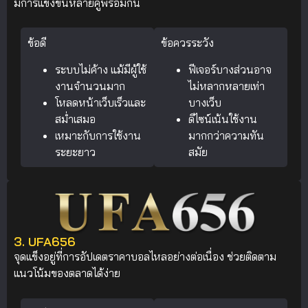
มีการแข่งขันหลายคู่พร้อมกัน
ข้อดี
ข้อควรระวัง
ระบบไม่ค้าง แม้มีผู้ใช้
ฟีเจอร์บางส่วนอาจ
งานจำนวนมาก
ไม่หลากหลายเท่า
โหลดหน้าเว็บเร็วและ
บางเว็บ
สม่ำเสมอ
ดีไซน์เน้นใช้งาน
เหมาะกับการใช้งาน
มากกว่าความทัน
ระยะยาว
สมัย
3. UFA656
จุดแข็งอยู่ที่การอัปเดตราคาบอลไหลอย่างต่อเนื่อง ช่วยติดตาม
แนวโน้มของตลาดได้ง่าย