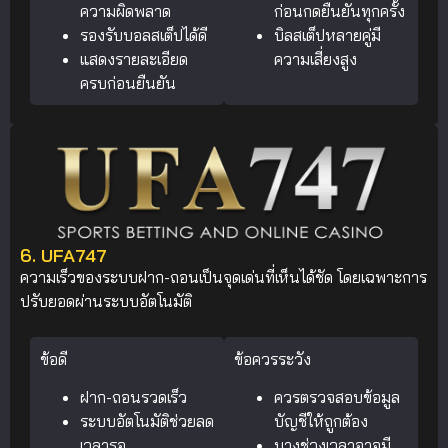
ความผิดพลาด
ก่อนกดยืนยันทุกครั้ง
รองรับบอลสเต็ปได้ดี
บิลสเต็ปหลายคู่มี
แสดงรายละเอียด
ความเสี่ยงสูง
ครบก่อนยืนยัน
6. UFA747
ความเร็วของระบบฝาก-ถอนเป็นจุดเด่นที่เห็นได้ชัด โดยเฉพาะการ
ปรับยอดผ่านระบบอัตโนมัติ
ข้อดี
ข้อควรระวัง
ฝาก-ถอนรวดเร็ว
ควรตรวจสอบข้อมูล
ระบบอัตโนมัติช่วยลด
บัญชีให้ถูกต้อง
เวลารอ
บางช่วงเวลาอาจมี