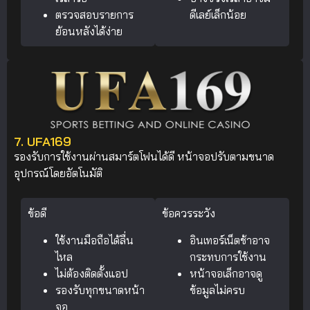
ตรวจสอบรายการ
ดีเลย์เล็กน้อย
ย้อนหลังได้ง่าย
7. UFA169
รองรับการใช้งานผ่านสมาร์ตโฟนได้ดี หน้าจอปรับตามขนาด
อุปกรณ์โดยอัตโนมัติ
ข้อดี
ข้อควรระวัง
ใช้งานมือถือได้ลื่น
อินเทอร์เน็ตช้าอาจ
ไหล
กระทบการใช้งาน
ไม่ต้องติดตั้งแอป
หน้าจอเล็กอาจดู
รองรับทุกขนาดหน้า
ข้อมูลไม่ครบ
จอ