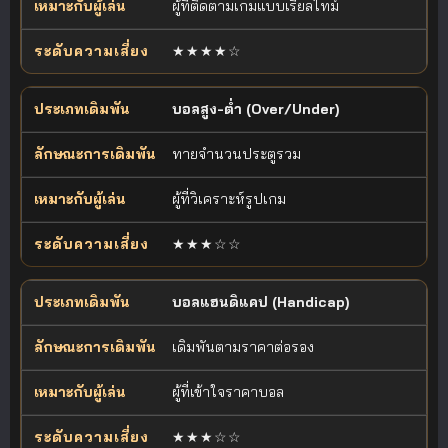
ผู้ที่ติดตามเกมแบบเรียลไทม์
★★★★☆
บอลสูง-ต่ำ (Over/Under)
ทายจำนวนประตูรวม
ผู้ที่วิเคราะห์รูปเกม
★★★☆☆
บอลแฮนดิแคป (Handicap)
เดิมพันตามราคาต่อรอง
ผู้ที่เข้าใจราคาบอล
★★★☆☆