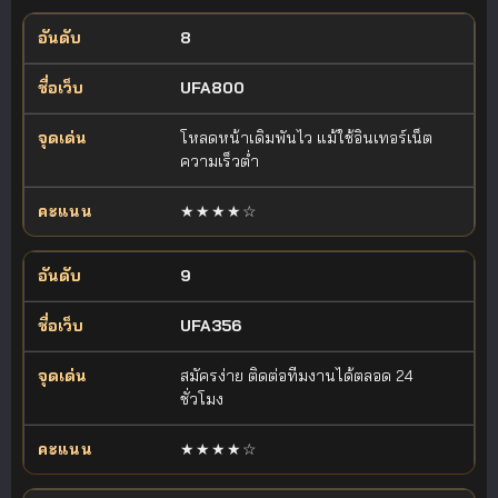
8
UFA800
โหลดหน้าเดิมพันไว แม้ใช้อินเทอร์เน็ต
ความเร็วต่ำ
★★★★☆
9
UFA356
สมัครง่าย ติดต่อทีมงานได้ตลอด 24
ชั่วโมง
★★★★☆