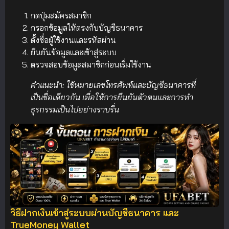
กดปุ่มสมัครสมาชิก
กรอกข้อมูลให้ตรงกับบัญชีธนาคาร
ตั้งชื่อผู้ใช้งานและรหัสผ่าน
ยืนยันข้อมูลและเข้าสู่ระบบ
ตรวจสอบข้อมูลสมาชิกก่อนเริ่มใช้งาน
คำแนะนำ: ใช้หมายเลขโทรศัพท์และบัญชีธนาคารที่
เป็นชื่อเดียวกัน เพื่อให้การยืนยันตัวตนและการทำ
ธุรกรรมเป็นไปอย่างราบรื่น
วิธีฝากเงินเข้าสู่ระบบผ่านบัญชีธนาคาร และ
TrueMoney Wallet