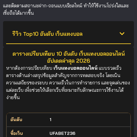
และติดตามสถานะฝาก-ถอนแบบเรียลไทม์ ทำให้ใช้งานโปร่งใสและ
เชื่อถือได้มากขึ้น
รีวิว Top10 อันดับ เว็บแทงบอล
ตารางเปรียบเทียบ 10 อันดับ เว็บแทงบอลออนไลน์
อัปเดตล่าสุด 2026
หากต้องการเปรียบเทียบ
เว็บแทงบอลออนไลน์
แบบรวดเร็ว
ตารางด้านล่างสรุปข้อมูลสำคัญจากการทดสอบจริง โดยเน้น
ความเสถียรของระบบ ความเร็วในการทำรายการ และจุดเด่นของ
แต่ละเว็บ เพื่อช่วยให้เลือกเว็บที่เหมาะกับลักษณะการใช้งานได้
ง่ายขึ้น
1
อันดับ
ชื่อเว็บ
จุดเด่นจากการทดสอบจริง
คะแนน
UFABET236