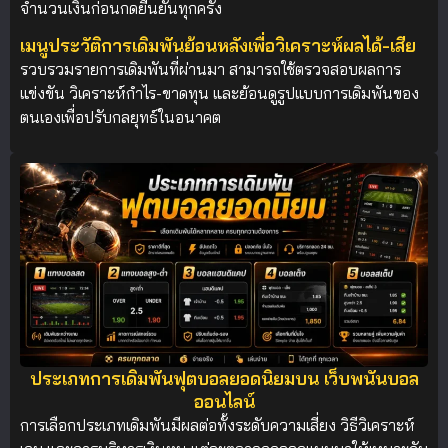
จำนวนเงินก่อนกดยืนยันทุกครั้ง
เมนูประวัติการเดิมพันย้อนหลังเพื่อวิเคราะห์ผลได้-เสีย
รวบรวมรายการเดิมพันที่ผ่านมา สามารถใช้ตรวจสอบผลการ
แข่งขัน วิเคราะห์กำไร-ขาดทุน และย้อนดูรูปแบบการเดิมพันของ
ตนเองเพื่อปรับกลยุทธ์ในอนาคต
ประเภทการเดิมพันฟุตบอลยอดนิยมบน เว็บพนันบอล
ออนไลน์
การเลือกประเภทเดิมพันมีผลต่อทั้งระดับความเสี่ยง วิธีวิเคราะห์