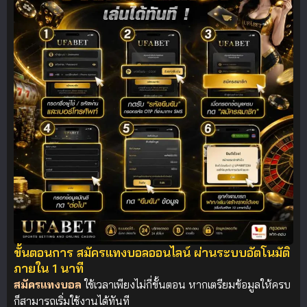
ขั้นตอนการ สมัครแทงบอลออนไลน์ ผ่านระบบอัตโนมัติ
ภายใน 1 นาที
สมัครแทงบอล
ใช้เวลาเพียงไม่กี่ขั้นตอน หากเตรียมข้อมูลให้ครบ
ก็สามารถเริ่มใช้งานได้ทันที