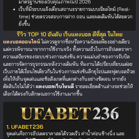
มาตรฐานของเว็บคุณภาพในปี 2026
เว็บที่มีระบบแจ้งเตือนสถานะรายการแบบเรียลไทม์ (Real-
time) ช่วยตรวจสอบการฝาก ถอน และผลเดิมพันได้สะดวก
ยิ่งขึ้น
รีวิว TOP 10 อันดับ เว็บแทงบอล ดีที่สุด ในไทย
แทงบอลออนไลน์
ไม่ควรดูจากชื่อหรือความนิยมเพียงอย่างเดียว
แต่ควรพิจารณาจากการใช้งานจริง ทั้งความเร็วในการอัปเดตราคา
ความเสถียรของระบบช่วงการแข่งขัน ความแม่นยำของการรับบิล
และการจัดการธุรกรรมหลังวางเดิมพัน ทีมงานได้เปรียบเทียบแต่ละ
เว็บภายใต้เงื่อนไขเดียวกันในช่วงการแข่งขันลีกยุโรปและฟุตบอลถ้วย
เพื่อให้เห็นจุดเด่นและข้อสังเกตที่แตกต่างกันอย่างชัดเจน หากยัง
ตัดสินใจไม่ได้ว่า
แทงบอลเว็บไหนดี
รายละเอียดด้านล่างจะช่วยให้
เลือกได้ตรงกับลักษณะการใช้งานมากขึ้น
1. UFABET236
จุดเด่นคือการอัปเดตราคาสดได้รวดเร็ว ค่าน้ำค่อนข้างนิ่ง และ