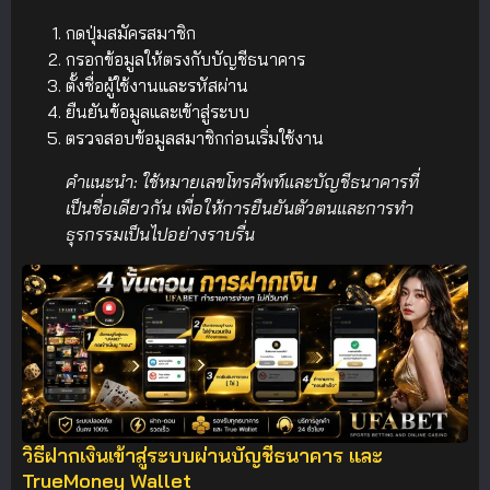
กดปุ่มสมัครสมาชิก
กรอกข้อมูลให้ตรงกับบัญชีธนาคาร
ตั้งชื่อผู้ใช้งานและรหัสผ่าน
ยืนยันข้อมูลและเข้าสู่ระบบ
ตรวจสอบข้อมูลสมาชิกก่อนเริ่มใช้งาน
คำแนะนำ: ใช้หมายเลขโทรศัพท์และบัญชีธนาคารที่
เป็นชื่อเดียวกัน เพื่อให้การยืนยันตัวตนและการทำ
ธุรกรรมเป็นไปอย่างราบรื่น
วิธีฝากเงินเข้าสู่ระบบผ่านบัญชีธนาคาร และ
TrueMoney Wallet