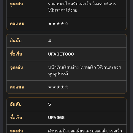
ราคาบอลไหลอัปเดตเร็ว วิเคราะห์แนว
โน้มราคาได้ง่าย
★★★★☆
4
UFABET888
หน้าเว็บเรียบง่าย โหลดเร็ว ใช้งานสะดวก
ทุกอุปกรณ์
★★★★☆
5
UFA365
คำนวณบิลบอลเดี่ยวและบอลสเต็ปรวดเร็ว