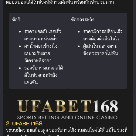
ตอบสนองได้ดีในช่วงที่มีการเดิมพันพร้อมกันจำนวนมาก
ข้อดี
ข้อควรระวัง
ราคาบอลอัปเดตเร็ว
ราคามีการเปลี่ยนเร็ว
ค่าความหน่วงต่ำ
อาจต้องตัดสินใจไว
ค่าน้ำค่อนข้างนิ่ง
ผู้เล่นใหม่อาจตาม
เหมาะกับสาย
จังหวะราคาไม่ทัน
วิเคราะห์ราคา
รองรับการแทงสดได้
ดีในช่วงเกมกำลัง
แข่งขัน
2. UFABET168
ระบบมีความเสถียรสูง รองรับการใช้งานต่อเนื่องได้ดี แม้ในช่วงที่