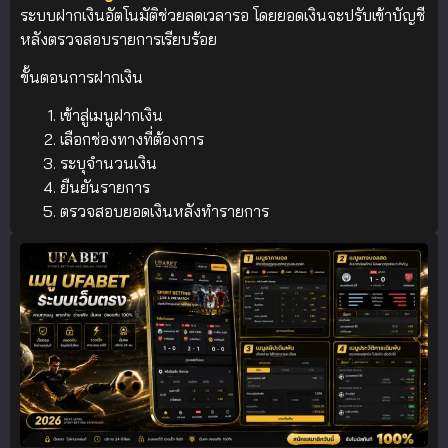
ระบบฝากเงินอัตโนมัติช่วยลดเวลารอ โดยยอดเงินจะปรับเข้าบัญชี
หลังตรวจสอบรายการเรียบร้อย
ขั้นตอนการฝากเงิน
เข้าสู่เมนูฝากเงิน
เลือกช่องทางที่ต้องการ
ระบุจำนวนเงิน
ยืนยันรายการ
ตรวจสอบยอดเงินหลังทำรายการ