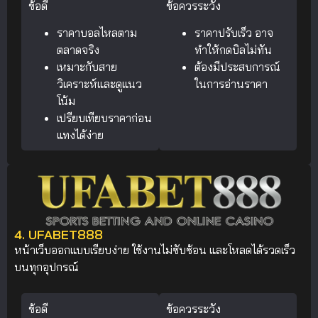
ข้อดี
ข้อควรระวัง
ราคาบอลไหลตาม
ราคาปรับเร็ว อาจ
ตลาดจริง
ทำให้กดบิลไม่ทัน
เหมาะกับสาย
ต้องมีประสบการณ์
วิเคราะห์และดูแนว
ในการอ่านราคา
โน้ม
เปรียบเทียบราคาก่อน
แทงได้ง่าย
4. UFABET888
หน้าเว็บออกแบบเรียบง่าย ใช้งานไม่ซับซ้อน และโหลดได้รวดเร็ว
บนทุกอุปกรณ์
ข้อดี
ข้อควรระวัง