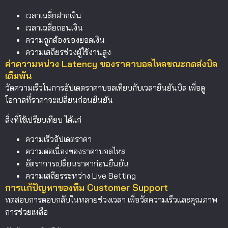
เวลาเฉลี่ยฝากเงิน
เวลาเฉลี่ยถอนเงิน
ความถูกต้องของยอดเงิน
ความเสถียรช่วงผู้ใช้งานสูง
ค่าความหน่วง Latency ของราคาบอลไหลขณะกดส่งบิล
เดิมพัน
วัดความเร็วในการอัปเดตราคาบอลเทียบกับเวลายืนยันบิล เพื่อดู
โอกาสที่ราคาจะเปลี่ยนก่อนยืนยัน
สิ่งที่ใช้เปรียบเทียบ ได้แก่
ความเร็วอัปเดตราคา
ความต่อเนื่องของราคาบอลไหล
อัตราการเปลี่ยนราคาก่อนยืนยัน
ความเสถียรระหว่าง Live Betting
การแก้ปัญหาของทีม Customer Support
ทดสอบการตอบกลับในหลายช่วงเวลา เพื่อวัดความเร็วและคุณภาพ
การช่วยเหลือ