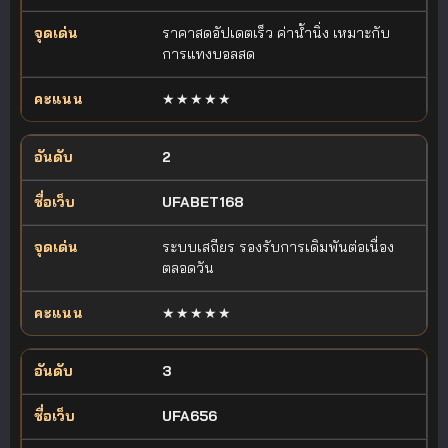
ราคาสดอัปเดตเร็ว ค่าน้ำนิ่ง เหมาะกับ
การแทงบอลสด
★★★★★
2
UFABET168
ระบบเสถียร รองรับการเดิมพันต่อเนื่อง
ตลอดวัน
★★★★★
3
UFA656