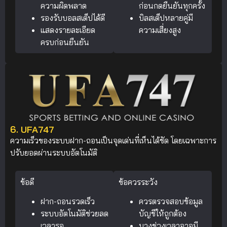
ความผิดพลาด
ก่อนกดยืนยันทุกครั้ง
รองรับบอลสเต็ปได้ดี
บิลสเต็ปหลายคู่มี
แสดงรายละเอียด
ความเสี่ยงสูง
ครบก่อนยืนยัน
6. UFA747
ความเร็วของระบบฝาก-ถอนเป็นจุดเด่นที่เห็นได้ชัด โดยเฉพาะการ
ปรับยอดผ่านระบบอัตโนมัติ
ข้อดี
ข้อควรระวัง
ฝาก-ถอนรวดเร็ว
ควรตรวจสอบข้อมูล
ระบบอัตโนมัติช่วยลด
บัญชีให้ถูกต้อง
เวลารอ
บางช่วงเวลาอาจมี