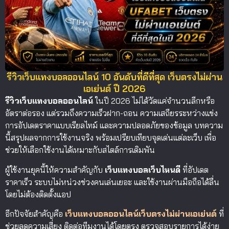
เอเย่นต์ มั่นคงปลอดภัย
จ่ายจริงทุกบิล
รีวิวเว็บแทงบอลออนไลน์ 10 อันดับที่ดีที่สุด เว็บตรงไม่ผ่าน
เอเย่นต์ ปี 2026
รีวิวเว็บแทงบอลออนไลน์
ในปี 2026 ไม่ได้วัดแค่จำนวนลีกหรือ
อัตราต่อรอง แต่รวมถึงความเร็วฝาก-ถอน ความเสถียรระหว่างแข่ง
การอัปเดตราคาแบบเรียลไทม์ และความปลอดภัยของข้อมูล บทความ
นี้สรุปผลจากการใช้งานจริง พร้อมเปรียบเทียบจุดเด่นแต่ละเว็บ เพื่อ
ช่วยให้เลือกใช้งานได้เหมาะกับสไตล์การเดิมพัน
ผู้ใช้งานยุคนี้ให้ความสำคัญกับ
เว็บแทงบอลเว็บไหนดี
ที่อัปเดต
ราคาเร็ว ระบบไม่หน่วงช่วงคนเล่นเยอะ และใช้งานผ่านมือถือได้ลื่น
โดยไม่ต้องติดตั้งแอป
อีกปัจจัยสำคัญคือ
เว็บแทงบอลออนไลน์เว็บตรงไม่ผ่านเอเย่นต์
ที่
ช่วยลดความเสี่ยง ติดต่อทีมงานได้โดยตรง ตรวจสอบรายการได้ง่าย