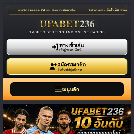
บริการตลอด 24 ชม. ทีมงานมืออาชีพ
ฝาก-ถอน อัตโนมัติ รวดเร็วภายในไม่กี่วินา
SPORTS BETTING AND ONLINE CASINO
ทางเข้าเล่น
เข้าสู่ระบบทันที
สมัครสมาชิก
รับโบนัสสุดพิเศษ
เมนูหลัก
รีวิวเว็บแทงบอลออนไลน์
10 อันดับ เว็บตรงไม่ผ่าน