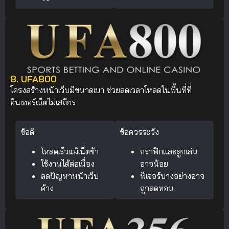
8. UFA800
โครงสร้างหน้าเว็บมีขนาดเบา ช่วยลดเวลาโหลดในพื้นที่ที่
อินเทอร์เน็ตไม่เสถียร
ข้อดี
ข้อควรระวัง
โหลดเร็วแม้เน็ตช้า
กราฟิกและลูกเล่น
ใช้งานได้ต่อเนื่อง
อาจน้อย
ลดปัญหาหน้าเว็บ
ฟีเจอร์บางอย่างอาจ
ค้าง
ถูกลดทอน