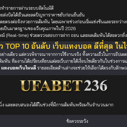
่อทำรายการผ่านระบบอัตโนมัติ
ียรจะส่งบิลได้เร็วและลดปัญหาราคาขยับก่อนยืนยัน
ยตรงต่อจังหวะการเดิมพัน โดยเฉพาะช่วงก่อนเริ่มแข่งขันและระหว่าง
กลายเป็นมาตรฐานของเว็บคุณภาพในปี 2026
ไทม์ (Real-time) ช่วยตรวจสอบการฝาก ถอน และผลเดิมพันได้สะดวกยิ่งข
วิว TOP 10 อันดับ เว็บแทงบอล ดีที่สุด ใน
งอย่างเดียว แต่ควรพิจารณาจากการใช้งานจริง ทั้งความเร็วในการอัป
ัน ทีมงานได้เปรียบเทียบแต่ละเว็บภายใต้เงื่อนไขเดียวกันในช่วงการแข่
า
แทงบอลเว็บไหนดี
รายละเอียดด้านล่างจะช่วยให้เลือกได้ตรงกับลักษ
างนิ่ง และตอบสนองได้ดีในช่วงที่มีการเดิมพันพร้อมกันจำนวนมาก
ข้อควรระวัง