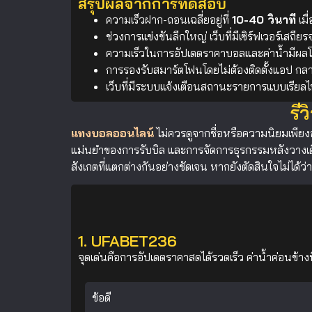
สรุปผลจากการทดสอบ
ความเร็วฝาก-ถอนเฉลี่ยอยู่ที่
10-40 วินาที
เมื
ช่วงการแข่งขันลีกใหญ่ เว็บที่มีเซิร์ฟเวอร์เสถ
ความเร็วในการอัปเดตราคาบอลและค่าน้ำมีผลโด
การรองรับสมาร์ตโฟนโดยไม่ต้องติดตั้งแอป 
เว็บที่มีระบบแจ้งเตือนสถานะรายการแบบเรียล
รี
แทงบอลออนไลน์
ไม่ควรดูจากชื่อหรือความนิยมเพีย
แม่นยำของการรับบิล และการจัดการธุรกรรมหลังวางเดิมพ
สังเกตที่แตกต่างกันอย่างชัดเจน หากยังตัดสินใจไม่ได้ว่
1. UFABET236
จุดเด่นคือการอัปเดตราคาสดได้รวดเร็ว ค่าน้ำค่อนข้
ข้อดี