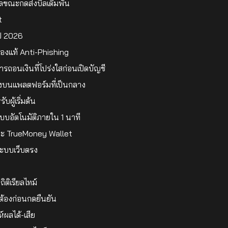
ขณะกดส่งบิลเดิมพัน
t
ปี 2026
ของแท้ Anti-Phishing
ารถอนเงินที่โปร่งใสก่อนเปิดบัญชี
ิงบนแพลตฟอร์มที่เป็นกลาง
ผู้เริ่มต้น
บอัตโนมัติภายใน 1 นาที
 และ TrueMoney Wallet
ะบบเว็บตรง
ติเรียลไทม์
้องก่อนกดยืนยัน
์ผลได้-เสีย