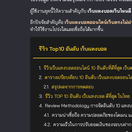
ผู้ใช้งานยุคนี้ให้ความสำคัญกับ
เว็บแทงบอลเว็บไหนดี
อีกปัจจัยสำคัญคือ
เว็บแทงบอลออนไลน์เว็บตรงไม่ผ่า
ทำให้ใช้งานโปร่งใสและเชื่อถือได้มากขึ้น
รีวิว Top10 อันดับ เว็บแทงบอล
รีวิวเว็บแทงบอลออนไลน์ 10 อันดับที่ดีที่สุด เว็
ตารางเปรียบเทียบ 10 อันดับ เว็บแทงบอลออนไล
สรุปผลจากการทดสอบ
รีวิว TOP 10 อันดับ เว็บแทงบอล ดีที่สุด ในไทย
Review Methodology การจัดอันดับ 10 แทงบอล
ความน่าเชื่อถือ ความปลอดภัยของโดเมน แล
ความเร็วในการปรับยอดเงินของระบบฝาก-ถ