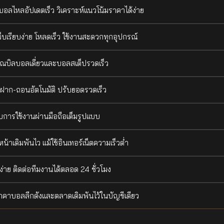
อลไหลอัปเดตเร็ว วิเคราะห์แนวโน้มราคาได้ง่าย
ว็บเรียบง่าย โหลดเร็ว ใช้งานสะดวกทุกอุปกรณ์
ณบิลบอลเดี่ยวและบอลสเต็ปรวดเร็ว
าก-ถอนอัตโนมัติ ปรับยอดรวดเร็ว
บการใช้งานผ่านมือถือเต็มรูปแบบ
น้าเดิมพันไว แม้ใช้อินเทอร์เน็ตความเร็วต่ำ
ง่าย ติดต่อทีมงานได้ตลอด 24 ชั่วโมง
คาบอลลีกดังและตลาดเดิมพันไว้ในบัญชีเดียว