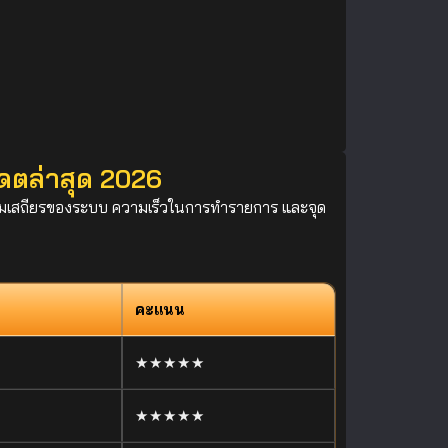
เดตล่าสุด 2026
ามเสถียรของระบบ ความเร็วในการทำรายการ และจุด
คะแนน
★★★★★
★★★★★