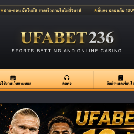
 อัตโนมัติ รวดเร็วภายในไม่กี่วินาที
มั่นคง ปลอดภัย 100% ระบบ
SPORTS BETTING AND ONLINE CASINO
มือใช้งานเว็บแทงบอล
ติดต่อ
ข้อกำหนดเงื่อนไ
นไลน์ 10 อันดับ เว็บตรงไม่ผ
ปลอดภัย จ่ายจริงทุกบิล