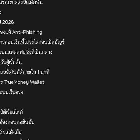
ขณะกดส่งบิลเดิมพัน
t
ปี 2026
ของแท้ Anti-Phishing
ารถอนเงินที่โปร่งใสก่อนเปิดบัญชี
ิงบนแพลตฟอร์มที่เป็นกลาง
ผู้เริ่มต้น
บอัตโนมัติภายใน 1 นาที
 และ TrueMoney Wallet
ะบบเว็บตรง
ติเรียลไทม์
้องก่อนกดยืนยัน
์ผลได้-เสีย