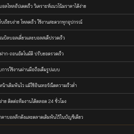
อลไหลอัปเดตเร็ว วิเคราะห์แนวโน้มราคาได้ง่าย
ว็บเรียบง่าย โหลดเร็ว ใช้งานสะดวกทุกอุปกรณ์
ณบิลบอลเดี่ยวและบอลสเต็ปรวดเร็ว
าก-ถอนอัตโนมัติ ปรับยอดรวดเร็ว
บการใช้งานผ่านมือถือเต็มรูปแบบ
น้าเดิมพันไว แม้ใช้อินเทอร์เน็ตความเร็วต่ำ
ง่าย ติดต่อทีมงานได้ตลอด 24 ชั่วโมง
คาบอลลีกดังและตลาดเดิมพันไว้ในบัญชีเดียว