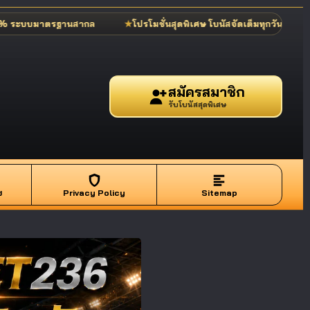
มาตรฐานสากล
โปรโมชั่นสุดพิเศษ โบนัสจัดเต็มทุกวัน
เว็บตรง
สมัครสมาชิก
รับโบนัสสุดพิเศษ
ข
Privacy Policy
Sitemap
่านเอเย่นต์ มั่นคง