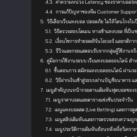
ค่าความหน่วง Latency ของราคาบอลไหล
การแก้ปัญหาของทีม Customer Suppor
วิธีเลือกเว็บแทงบอล ปลอดภัย ไม่ให้โดนโกงใน
วิธีตรวจสอบโดเมน ทางเข้าแทงบอล ที่เป็น
เงื่อนไขการทำยอดเทิร์นโอเวอร์ และกติกาก
รีวิวและกระแสตอบรับจากกลุ่มผู้ใช้งานจร
คู่มือการใช้งานระบบ เว็บแทงบอลออนไลน์ สำหรับ
ขั้นตอนการ สมัครแทงบอลออนไลน์ ผ่านระบ
วิธีฝากเงินเข้าสู่ระบบผ่านบัญชีธนาคาร
เมนูสำคัญบนหน้ากระดานเดิมพันฟุตบอลของร
เมนูราคาบอลและตารางแข่งขันประจำวัน
เมนูแทงบอลสด (Live Betting) และการดูสถิ
เมนูสลิปเดิมพันและการตรวจสอบความถูกต
เมนูประวัติการเดิมพันย้อนหลังเพื่อวิเคราะห