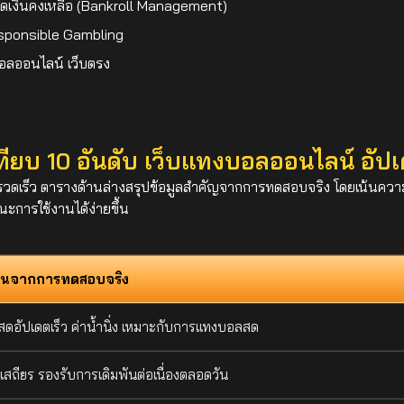
เงินคงเหลือ (Bankroll Management)
sponsible Gambling
บอลออนไลน์ เว็บตรง
ียบ 10 อันดับ เว็บแทงบอลออนไลน์ อัป
วดเร็ว ตารางด้านล่างสรุปข้อมูลสำคัญจากการทดสอบจริง โดยเน้นคว
ษณะการใช้งานได้ง่ายขึ้น
ด่นจากการทดสอบจริง
ดอัปเดตเร็ว ค่าน้ำนิ่ง เหมาะกับการแทงบอลสด
สถียร รองรับการเดิมพันต่อเนื่องตลอดวัน