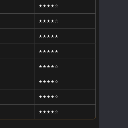
★★★★☆
★★★★☆
★★★★★
★★★★★
★★★★☆
★★★★☆
★★★★☆
★★★★☆