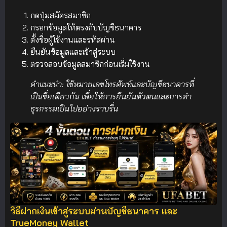
กดปุ่มสมัครสมาชิก
กรอกข้อมูลให้ตรงกับบัญชีธนาคาร
ตั้งชื่อผู้ใช้งานและรหัสผ่าน
ยืนยันข้อมูลและเข้าสู่ระบบ
ตรวจสอบข้อมูลสมาชิกก่อนเริ่มใช้งาน
คำแนะนำ: ใช้หมายเลขโทรศัพท์และบัญชีธนาคารที่
เป็นชื่อเดียวกัน เพื่อให้การยืนยันตัวตนและการทำ
ธุรกรรมเป็นไปอย่างราบรื่น
วิธีฝากเงินเข้าสู่ระบบผ่านบัญชีธนาคาร และ
TrueMoney Wallet