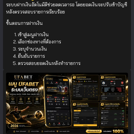
ระบบฝากเงินอัตโนมัติช่วยลดเวลารอ โดยยอดเงินจะปรับเข้าบัญชี
หลังตรวจสอบรายการเรียบร้อย
ขั้นตอนการฝากเงิน
เข้าสู่เมนูฝากเงิน
เลือกช่องทางที่ต้องการ
ระบุจำนวนเงิน
ยืนยันรายการ
ตรวจสอบยอดเงินหลังทำรายการ