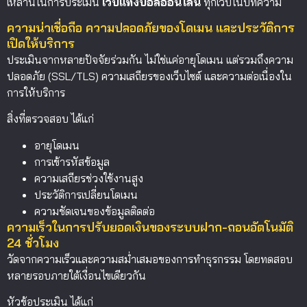
เหล่านี้ในการประเมิน
เว็บแทงบอลออนไลน์
ทุกเว็บในบทความ
ความน่าเชื่อถือ ความปลอดภัยของโดเมน และประวัติการ
เปิดให้บริการ
ประเมินจากหลายปัจจัยร่วมกัน ไม่ใช่แค่อายุโดเมน แต่รวมถึงความ
ปลอดภัย (SSL/TLS) ความเสถียรของเว็บไซต์ และความต่อเนื่องใน
การให้บริการ
สิ่งที่ตรวจสอบ ได้แก่
อายุโดเมน
การเข้ารหัสข้อมูล
ความเสถียรช่วงใช้งานสูง
ประวัติการเปลี่ยนโดเมน
ความชัดเจนของข้อมูลติดต่อ
ความเร็วในการปรับยอดเงินของระบบฝาก-ถอนอัตโนมัติ
24 ชั่วโมง
วัดจากความเร็วและความสม่ำเสมอของการทำธุรกรรม โดยทดสอบ
หลายรอบภายใต้เงื่อนไขเดียวกัน
หัวข้อประเมิน ได้แก่