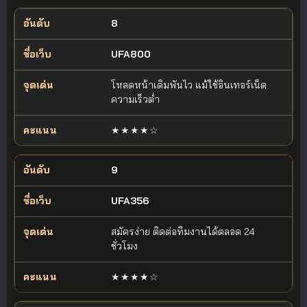
8
UFA800
โหลดหน้าเดิมพันไว แม้ใช้อินเทอร์เน็ต
ความเร็วต่ำ
★★★★☆
9
UFA356
สมัครง่าย ติดต่อทีมงานได้ตลอด 24
ชั่วโมง
★★★★☆