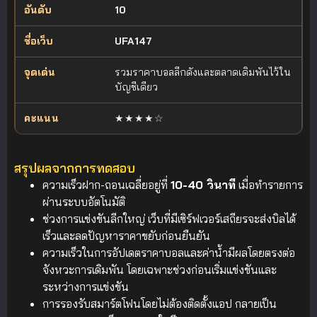
10
UFA147
รวมราคาบอลลีกดังและตลาดเดิมพันไว้ใน
บัญชีเดียว
★★★★☆
สรุปผลจากการทดสอบ
ความเร็วฝาก-ถอนเฉลี่ยอยู่ที่
10-40 วินาที
เมื่อทำรายการ
ผ่านระบบอัตโนมัติ
ช่วงการแข่งขันลีกใหญ่ เว็บที่มีเซิร์ฟเวอร์เสถียรจะส่งบิลได้
เร็วและลดปัญหาราคาขยับก่อนยืนยัน
ความเร็วในการอัปเดตราคาบอลและค่าน้ำมีผลโดยตรงต่อ
จังหวะการเดิมพัน โดยเฉพาะช่วงก่อนเริ่มแข่งขันและ
ระหว่างการแข่งขัน
การรองรับสมาร์ตโฟนโดยไม่ต้องติดตั้งแอป กลายเป็น