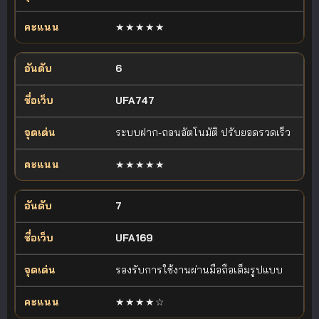
★★★★★
6
UFA747
ระบบฝาก-ถอนอัตโนมัติ ปรับยอดรวดเร็ว
★★★★★
7
UFA169
รองรับการใช้งานผ่านมือถือเต็มรูปแบบ
★★★★☆