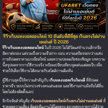
เอเย่นต์ มั่นคงปลอดภัย
จ่ายจริงทุกบิล
รีวิวเว็บแทงบอลออนไลน์ 10 อันดับที่ดีที่สุด เว็บตรงไม่ผ่าน
เอเย่นต์ ปี 2026
รีวิวเว็บแทงบอลออนไลน์
ในปี 2026 ไม่ได้วัดแค่จำนวนลีกหรือ
อัตราต่อรอง แต่รวมถึงความเร็วฝาก-ถอน ความเสถียรระหว่างแข่ง
การอัปเดตราคาแบบเรียลไทม์ และความปลอดภัยของข้อมูล บทความ
นี้สรุปผลจากการใช้งานจริง พร้อมเปรียบเทียบจุดเด่นแต่ละเว็บ เพื่อ
ช่วยให้เลือกใช้งานได้เหมาะกับสไตล์การเดิมพัน
ผู้ใช้งานยุคนี้ให้ความสำคัญกับ
เว็บแทงบอลเว็บไหนดี
ที่อัปเดต
ราคาเร็ว ระบบไม่หน่วงช่วงคนเล่นเยอะ และใช้งานผ่านมือถือได้ลื่น
โดยไม่ต้องติดตั้งแอป
อีกปัจจัยสำคัญคือ
เว็บแทงบอลออนไลน์เว็บตรงไม่ผ่านเอเย่นต์
ที่
ช่วยลดความเสี่ยง ติดต่อทีมงานได้โดยตรง ตรวจสอบรายการได้ง่าย