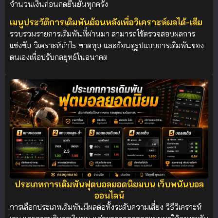
จำนวนเงินก่อนกดยืนยันทุกครั้ง
เมนูประวัติการเดิมพันย้อนหลังเพื่อวิเคราะห์ผลได้-เสีย
รวบรวมรายการเดิมพันที่ผ่านมา สามารถใช้ตรวจสอบผลการ
แข่งขัน วิเคราะห์กำไร-ขาดทุน และย้อนดูรูปแบบการเดิมพันของ
ตนเองเพื่อปรับกลยุทธ์ในอนาคต
ประเภทการเดิมพันฟุตบอลยอดนิยมบน เว็บพนันบอล
ออนไลน์
การเลือกประเภทเดิมพันมีผลต่อทั้งระดับความเสี่ยง วิธีวิเคราะห์