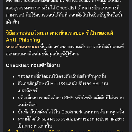
เพราะความผิดพลาดเพียงเล็กน้อยอาจส่งผลต่อทั้งข้อมูลส่วนตัว
และธุรกรรมทางการเงินได้ Checklist ด้านล่างเป็นแนวทางที่
สามารถนำไปใช้ตรวจสอบได้ทันที ก่อนตัดสินใจเปิดบัญชีหรือเริ่ม
เดิมพัน
วิธีตรวจสอบโดเมน ทางเข้าแทงบอล ที่เป็นของแท้
Anti-Phishing
ทางเข้าแทงบอล
ที่ถูกต้องช่วยลดความเสี่ยงจากเว็บไซต์ปลอมที่
ออกแบบมาเพื่อขโมยข้อมูลบัญชีผู้ใช้งาน
Checklist ก่อนเข้าใช้งาน
ตรวจสอบชื่อโดเมนให้ตรงกับเว็บไซต์หลักทุกครั้ง
สังเกตสัญลักษณ์ HTTPS และใบรับรอง SSL บน
เบราว์เซอร์
หลีกเลี่ยงการกดลิงก์จาก SMS หรือโซเชียลมีเดียที่ไม่ทราบ
แหล่งที่มา
บันทึกเว็บไซต์หลักไว้ใน Bookmark แทนการค้นหาทุกครั้ง
หากมีลิงก์สำรอง ควรตรวจสอบจากช่องทางประกาศอย่าง
เป็นทางการเท่านั้น