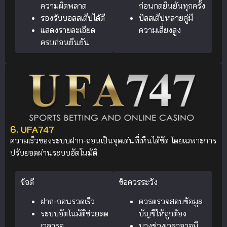
ความผิดพลาด
ก่อนกดยืนยันทุกครั้ง
รองรับบอลสเต็ปได้ดี
บิลสเต็ปหลายคู่มี
แสดงรายละเอียด
ความเสี่ยงสูง
ครบก่อนยืนยัน
6. UFA747
ความเร็วของระบบฝาก-ถอนเป็นจุดเด่นที่เห็นได้ชัด โดยเฉพาะการ
ปรับยอดผ่านระบบอัตโนมัติ
ข้อดี
ข้อควรระวัง
ฝาก-ถอนรวดเร็ว
ควรตรวจสอบข้อมูล
ระบบอัตโนมัติช่วยลด
บัญชีให้ถูกต้อง
เวลารอ
บางช่วงเวลาอาจมี