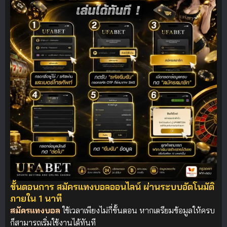
ขั้นตอนการ สมัครแทงบอลออนไลน์ ผ่านระบบอัตโนมัติ
ภายใน 1 นาที
สมัครแทงบอล
ใช้เวลาเพียงไม่กี่ขั้นตอน หากเตรียมข้อมูลให้ครบ
ก็สามารถเริ่มใช้งานได้ทันที