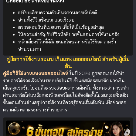
Checklist สำหรับอ่านรีวิว
เปรียบเทียบความคิดเห็นจากหลายเว็บไซต์
อ่านทั้งรีวิวเชิงบวกและเชิงลบ
ตรวจสอบวันที่เผยแพร่ เพื่อให้เป็นข้อมูลล่าสุด
ให้ความสำคัญกับรีวิวที่อธิบายขั้นตอนการใช้งานจริง
หลีกเลี่ยงรีวิวที่มีลักษณะโฆษณาหรือใช้ข้อความซ้ำ
จำนวนมาก
คู่มือการใช้งานระบบ เว็บแทงบอลออนไลน์ สำหรับผู้เริ่ม
ต้น
คู่มือวิธีใช้งานแทงบอลออนไลน์
ในปี 2026 ถูกออกแบบให้ทำ
รายการได้รวดเร็วผ่านระบบอัตโนมัติ ตั้งแต่สมัครสมาชิก ฝากเงิน
เลือกคู่แข่งขัน ไปจนถึงตรวจสอบผลการเดิมพัน ทั้งหมดสามารถทำ
ผ่านสมาร์ตโฟนหรือคอมพิวเตอร์โดยไม่ต้องติดตั้งโปรแกรมเพิ่มเติม
ขั้นตอนด้านล่างสรุปการใช้งานที่ควรรู้ก่อนเริ่มเดิมพัน เพื่อช่วยลด
ความผิดพลาดระหว่างทำรายการ