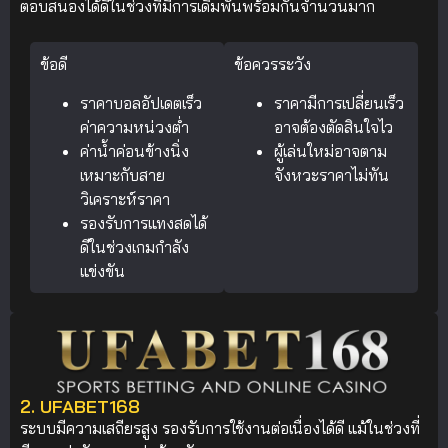
ตอบสนองได้ดีในช่วงที่มีการเดิมพันพร้อมกันจำนวนมาก
ข้อดี
ข้อควรระวัง
ราคาบอลอัปเดตเร็ว
ราคามีการเปลี่ยนเร็ว
ค่าความหน่วงต่ำ
อาจต้องตัดสินใจไว
ค่าน้ำค่อนข้างนิ่ง
ผู้เล่นใหม่อาจตาม
เหมาะกับสาย
จังหวะราคาไม่ทัน
วิเคราะห์ราคา
รองรับการแทงสดได้
ดีในช่วงเกมกำลัง
แข่งขัน
2. UFABET168
ระบบมีความเสถียรสูง รองรับการใช้งานต่อเนื่องได้ดี แม้ในช่วงที่