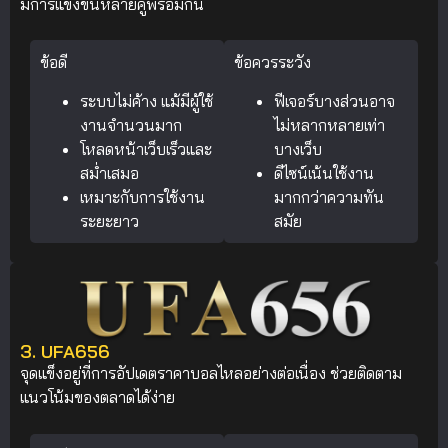
มีการแข่งขันหลายคู่พร้อมกัน
ข้อดี
ข้อควรระวัง
ระบบไม่ค้าง แม้มีผู้ใช้
ฟีเจอร์บางส่วนอาจ
งานจำนวนมาก
ไม่หลากหลายเท่า
โหลดหน้าเว็บเร็วและ
บางเว็บ
สม่ำเสมอ
ดีไซน์เน้นใช้งาน
เหมาะกับการใช้งาน
มากกว่าความทัน
ระยะยาว
สมัย
3. UFA656
จุดแข็งอยู่ที่การอัปเดตราคาบอลไหลอย่างต่อเนื่อง ช่วยติดตาม
แนวโน้มของตลาดได้ง่าย