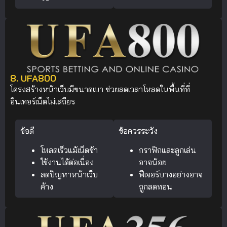
8. UFA800
โครงสร้างหน้าเว็บมีขนาดเบา ช่วยลดเวลาโหลดในพื้นที่ที่
อินเทอร์เน็ตไม่เสถียร
ข้อดี
ข้อควรระวัง
โหลดเร็วแม้เน็ตช้า
กราฟิกและลูกเล่น
ใช้งานได้ต่อเนื่อง
อาจน้อย
ลดปัญหาหน้าเว็บ
ฟีเจอร์บางอย่างอาจ
ค้าง
ถูกลดทอน