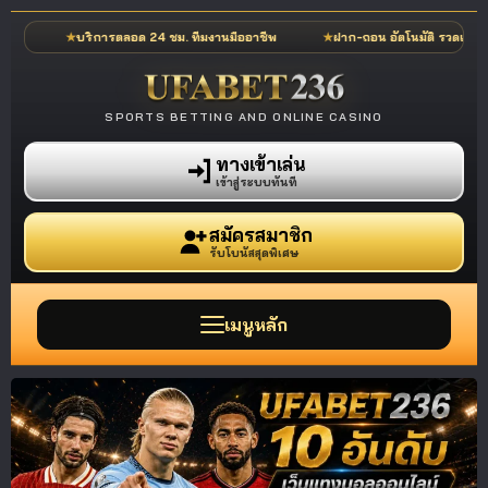
บริการตลอด 24 ชม. ทีมงานมืออาชีพ
ฝาก-ถอน อัตโนมัติ รวดเร็วภายในไม่กี่วิน
SPORTS BETTING AND ONLINE CASINO
ทางเข้าเล่น
เข้าสู่ระบบทันที
สมัครสมาชิก
รับโบนัสสุดพิเศษ
เมนูหลัก
รีวิวเว็บแทงบอลออนไลน์
10 อันดับ เว็บตรงไม่ผ่าน