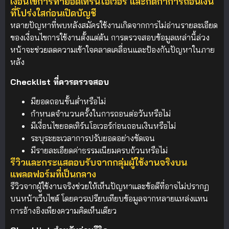
เงื่อนไขการทำยอดเทิร์นโอเวอร์ และกติกาการถอนเงิน
ที่โปร่งใสก่อนเปิดบัญชี
หลายปัญหาที่พบหลังสมัครใช้งานเกิดจากการไม่อ่านรายละเอียด
ของเงื่อนไขการใช้งานตั้งแต่ต้น การตรวจสอบข้อมูลเหล่านี้ล่วง
หน้าจะช่วยลดความเข้าใจคลาดเคลื่อนและป้องกันปัญหาในภาย
หลัง
Checklist ที่ควรตรวจสอบ
มียอดถอนขั้นต่ำหรือไม่
กำหนดจำนวนครั้งในการถอนต่อวันหรือไม่
มีเงื่อนไขยอดเทิร์นโอเวอร์ก่อนถอนเงินหรือไม่
ระบุระยะเวลาการปรับยอดอย่างชัดเจน
มีรายละเอียดค่าธรรมเนียมครบถ้วนหรือไม่
รีวิวและกระแสตอบรับจากกลุ่มผู้ใช้งานจริงบน
แพลตฟอร์มที่เป็นกลาง
รีวิวจากผู้ใช้งานจริงช่วยให้เห็นปัญหาและข้อดีที่อาจไม่ปรากฏ
บนหน้าเว็บไซต์ โดยควรเปรียบเทียบข้อมูลจากหลายแหล่งแทน
การอ้างอิงเพียงความคิดเห็นเดียว