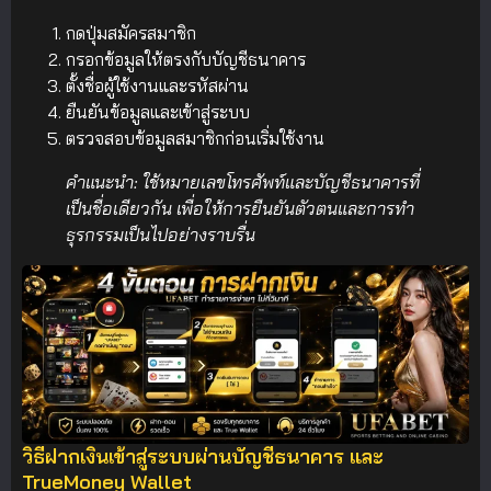
กดปุ่มสมัครสมาชิก
กรอกข้อมูลให้ตรงกับบัญชีธนาคาร
ตั้งชื่อผู้ใช้งานและรหัสผ่าน
ยืนยันข้อมูลและเข้าสู่ระบบ
ตรวจสอบข้อมูลสมาชิกก่อนเริ่มใช้งาน
คำแนะนำ: ใช้หมายเลขโทรศัพท์และบัญชีธนาคารที่
เป็นชื่อเดียวกัน เพื่อให้การยืนยันตัวตนและการทำ
ธุรกรรมเป็นไปอย่างราบรื่น
วิธีฝากเงินเข้าสู่ระบบผ่านบัญชีธนาคาร และ
TrueMoney Wallet