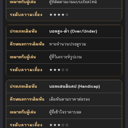
ผู้ที่ติดตามเกมแบบเรียลไทม์
★★★★☆
บอลสูง-ต่ำ (Over/Under)
ทายจำนวนประตูรวม
ผู้ที่วิเคราะห์รูปเกม
★★★☆☆
บอลแฮนดิแคป (Handicap)
เดิมพันตามราคาต่อรอง
ผู้ที่เข้าใจราคาบอล
★★★☆☆