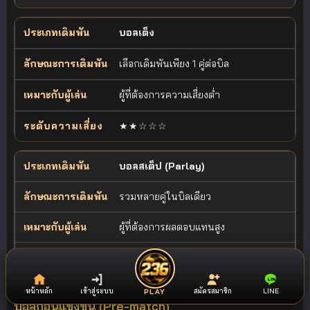
บอลเต็ง
เลือกเดิมพันเพียง 1 คู่ต่อบิล
ผู้ที่ต้องการความเสี่ยงต่ำ
★★☆☆☆
บอลสเต็ป (Parlay)
รวมหลายคู่ในบิลเดียว
ผู้ที่ต้องการผลตอบแทนสูง
★★★★★
หน้าหลัก
เข้าสู่ระบบ
สมัครสมาชิก
LINE
PLAY
บอลก่อนแข่งขัน (Pre-match)