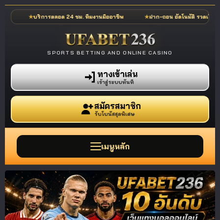
บริการตลอด 24 ชม. ทีมงานมืออาชีพ
ฝาก-ถอน อัตโนมัติ รวดเร็วภายในไม่กี่วินาท
SPORTS BETTING AND ONLINE CASINO
ทางเข้าเล่น
เข้าสู่ระบบทันที
สมัครสมาชิก
รับโบนัสสุดพิเศษ
เมนูหลัก
รีวิวเว็บแทงบอลออนไลน์
10 อันดับ เว็บตรงไม่ผ่าน