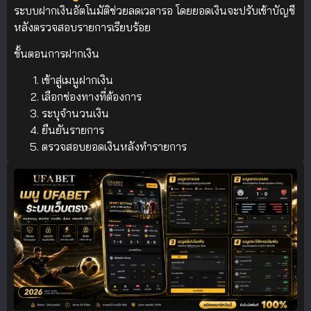
ระบบฝากเงินอัตโนมัติช่วยลดเวลารอ โดยยอดเงินจะปรับเข้าบัญชี
หลังตรวจสอบรายการเรียบร้อย
ขั้นตอนการฝากเงิน
เข้าสู่เมนูฝากเงิน
เลือกช่องทางที่ต้องการ
ระบุจำนวนเงิน
ยืนยันรายการ
ตรวจสอบยอดเงินหลังทำรายการ