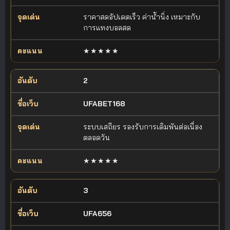
ราคาสดอัปเดตเร็ว ค่าน้ำนิ่ง เหมาะกับ
การแทงบอลสด
★★★★★
2
UFABET168
ระบบเสถียร รองรับการเดิมพันต่อเนื่อง
ตลอดวัน
★★★★★
3
UFA656