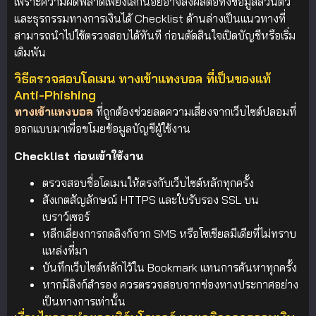
เพราะความผิดพลาดเพียงเล็กน้อยอาจส่งผลต่อทั้งข้อมูลส่วนตัว
และธุรกรรมทางการเงินได้ Checklist ด้านล่างเป็นแนวทางที่
สามารถนำไปใช้ตรวจสอบได้ทันที ก่อนตัดสินใจเปิดบัญชีหรือเริ่ม
เดิมพัน
วิธีตรวจสอบโดเมน ทางเข้าแทงบอล ที่เป็นของแท้
Anti-Phishing
ทางเข้าแทงบอล
ที่ถูกต้องช่วยลดความเสี่ยงจากเว็บไซต์ปลอมที่
ออกแบบมาเพื่อขโมยข้อมูลบัญชีผู้ใช้งาน
Checklist ก่อนเข้าใช้งาน
ตรวจสอบชื่อโดเมนให้ตรงกับเว็บไซต์หลักทุกครั้ง
สังเกตสัญลักษณ์ HTTPS และใบรับรอง SSL บน
เบราว์เซอร์
หลีกเลี่ยงการกดลิงก์จาก SMS หรือโซเชียลมีเดียที่ไม่ทราบ
แหล่งที่มา
บันทึกเว็บไซต์หลักไว้ใน Bookmark แทนการค้นหาทุกครั้ง
หากมีลิงก์สำรอง ควรตรวจสอบจากช่องทางประกาศอย่าง
เป็นทางการเท่านั้น