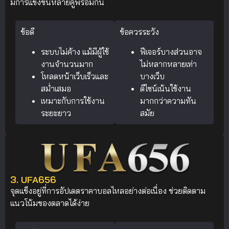
มีการแข่งขันหลายคู่พร้อมกัน
ข้อดี
ข้อควรระวัง
ระบบไม่ค้าง แม้มีผู้ใช้
ฟีเจอร์บางส่วนอาจ
งานจำนวนมาก
ไม่หลากหลายเท่า
โหลดหน้าเว็บเร็วและ
บางเว็บ
สม่ำเสมอ
ดีไซน์เน้นใช้งาน
เหมาะกับการใช้งาน
มากกว่าความทัน
ระยะยาว
สมัย
3. UFA656
จุดแข็งอยู่ที่การอัปเดตราคาบอลไหลอย่างต่อเนื่อง ช่วยติดตาม
แนวโน้มของตลาดได้ง่าย