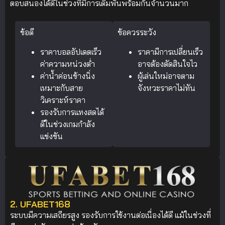
ตอบสนองได้ดีในช่วงที่มีการเดิมพันพร้อมกันจำนวนมาก
ข้อดี
ข้อควรระวัง
ราคาบอลอัปเดตเร็ว
ราคามีการเปลี่ยนเร็ว
ค่าความหน่วงต่ำ
อาจต้องตัดสินใจไว
ค่าน้ำค่อนข้างนิ่ง
ผู้เล่นใหม่อาจตาม
เหมาะกับสาย
จังหวะราคาไม่ทัน
วิเคราะห์ราคา
รองรับการแทงสดได้
ดีในช่วงเกมกำลัง
แข่งขัน
2. UFABET168
ระบบมีความเสถียรสูง รองรับการใช้งานต่อเนื่องได้ดี แม้ในช่วงที่