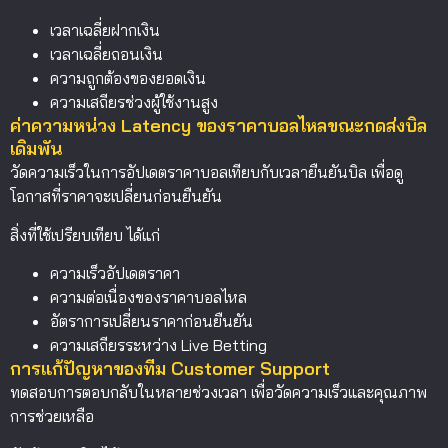
เวลาเฉลี่ยฝากเงิน
เวลาเฉลี่ยถอนเงิน
ความถูกต้องของยอดเงิน
ความเสถียรช่วงผู้ใช้งานสูง
ค่าความหน่วง Latency ของราคาบอลไหลขณะกดส่งบิล
เดิมพัน
วัดความเร็วในการอัปเดตราคาบอลเทียบกับเวลายืนยันบิล เพื่อดู
โอกาสที่ราคาจะเปลี่ยนก่อนยืนยัน
สิ่งที่ใช้เปรียบเทียบ ได้แก่
ความเร็วอัปเดตราคา
ความต่อเนื่องของราคาบอลไหล
อัตราการเปลี่ยนราคาก่อนยืนยัน
ความเสถียรระหว่าง Live Betting
การแก้ปัญหาของทีม Customer Support
ทดสอบการตอบกลับในหลายช่วงเวลา เพื่อวัดความเร็วและคุณภาพ
การช่วยเหลือ