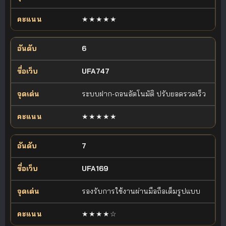
★★★★★
6
UFA747
ระบบฝาก-ถอนอัตโนมัติ ปรับยอดรวดเร็ว
★★★★★
7
UFA169
รองรับการใช้งานผ่านมือถือเต็มรูปแบบ
★★★★☆