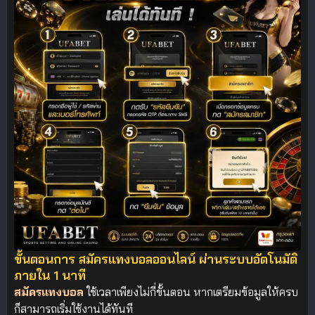
ขั้นตอนการ สมัครแทงบอลออนไลน์ ผ่านระบบอัตโนมัติ
ภายใน 1 นาที
สมัครแทงบอล
ใช้เวลาเพียงไม่กี่ขั้นตอน หากเตรียมข้อมูลให้ครบ
ก็สามารถเริ่มใช้งานได้ทันที