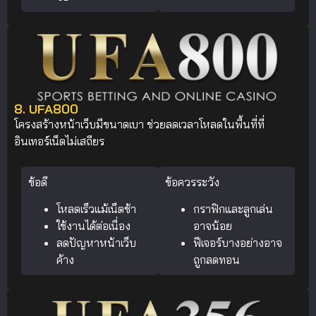
8. UFA800
โครงสร้างหน้าเว็บมีขนาดเบา ช่วยลดเวลาโหลดในพื้นที่ที่
อินเทอร์เน็ตไม่เสถียร
ข้อดี
ข้อควรระวัง
โหลดเร็วแม้เน็ตช้า
กราฟิกและลูกเล่น
ใช้งานได้ต่อเนื่อง
อาจน้อย
ลดปัญหาหน้าเว็บ
ฟีเจอร์บางอย่างอาจ
ค้าง
ถูกลดทอน