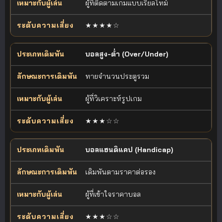
ผู้ที่ติดตามเกมแบบเรียลไทม์
★★★★☆
บอลสูง-ต่ำ (Over/Under)
ทายจำนวนประตูรวม
ผู้ที่วิเคราะห์รูปเกม
★★★☆☆
บอลแฮนดิแคป (Handicap)
เดิมพันตามราคาต่อรอง
ผู้ที่เข้าใจราคาบอล
★★★☆☆