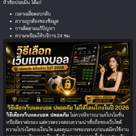
หัวข้อประเมิน ได้แก่
เวลาเฉลี่ยตอบกลับ
ความถูกต้องของข้อมูล
การติดตามแก้ปัญหา
ความพร้อมให้บริการ 24 ชม.
วิธีเลือกเว็บแทงบอล ปลอดภัย ไม่ให้โดนโกงในปี 2026
วิธีเลือกเว็บแทงบอล ปลอดภัย
ไม่ควรพิจารณาแค่โปรโมชั่น
หรืออัตราต่อรอง แต่ควรตรวจสอบความน่าเชื่อถือของเว็บไซต์
ความโปร่งใสของเงื่อนไข และคุณภาพของระบบก่อนสมัครใช้งาน