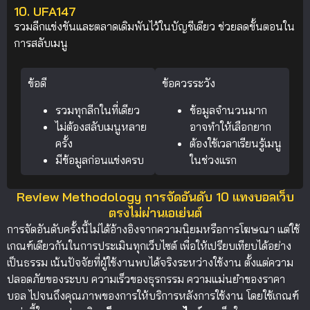
10. UFA147
รวมลีกแข่งขันและตลาดเดิมพันไว้ในบัญชีเดียว ช่วยลดขั้นตอนใน
การสลับเมนู
ข้อดี
ข้อควรระวัง
รวมทุกลีกในที่เดียว
ข้อมูลจำนวนมาก
ไม่ต้องสลับเมนูหลาย
อาจทำให้เลือกยาก
ครั้ง
ต้องใช้เวลาเรียนรู้เมนู
มีข้อมูลก่อนแข่งครบ
ในช่วงแรก
Review Methodology การจัดอันดับ 10 แทงบอลเว็บ
ตรงไม่ผ่านเอเย่นต์
การจัดอันดับครั้งนี้ไม่ได้อ้างอิงจากความนิยมหรือการโฆษณา แต่ใช้
เกณฑ์เดียวกันในการประเมินทุกเว็บไซต์ เพื่อให้เปรียบเทียบได้อย่าง
เป็นธรรม เน้นปัจจัยที่ผู้ใช้งานพบได้จริงระหว่างใช้งาน ตั้งแต่ความ
ปลอดภัยของระบบ ความเร็วของธุรกรรม ความแม่นยำของราคา
บอล ไปจนถึงคุณภาพของการให้บริการหลังการใช้งาน โดยใช้เกณฑ์