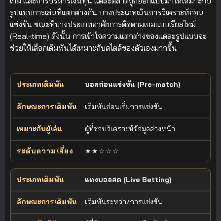
เกม และการบริหารเงินทุน แต่ละตลาดถูกออกแบบมาให้เหมาะกับ
รูปแบบการเล่นที่แตกต่างกัน บางประเภทเน้นการวิเคราะห์ก่อน
แข่งขัน ขณะที่บางประเภทอาศัยการติดตามเกมแบบเรียลไทม์
(Real-time) ดังนั้น การเข้าใจความแตกต่างของแต่ละรูปแบบจะ
ช่วยให้เลือกเดิมพันได้เหมาะกับสไตล์ของตัวเองมากขึ้น
ตารางเปรียบเทียบประเภทการเดิมพันฟุตบอล ลักษณะการเดิมพัน ผู้เล่นท
บอลก่อนแข่งขัน (Pre-match)
ประเภทเดิมพัน
ลักษณะการเดิมพัน
เหมาะกับผู้เล่น
เดิมพันก่อนเริ่มการแข่งขัน
ผู้ที่ชอบวิเคราะห์ข้อมูลล่วงหน้า
★★☆☆☆
แทงบอลสด (Live Betting)
เดิมพันระหว่างการแข่งขัน