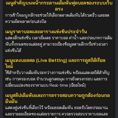
เมนูสำคัญบนหน้ากระดานเดิมพันฟุตบอลของระบบเว็บ
ตรง
การเข้าใจเมนูหลักจะช่วยให้เลือกตลาดเดิมพันได้รวดเร็ว และลด
ความผิดพลาดก่อนส่งบิล
เมนูราคาบอลและตารางแข่งขันประจำวัน
แสดงลีกแข่งขัน เวลาเริ่มเตะ ราคาบอล ค่าน้ำ และประเภทการเดิม
พันทั้งหมดของแต่ละคู่ สามารถเรียงข้อมูลตามลีกหรือช่วงเวลา
แข่งขันได้
เมนูแทงบอลสด (Live Betting) และการดูสถิติเรียล
ไทม์
ใช้สำหรับวางเดิมพันระหว่างการแข่งขัน พร้อมแสดงสถิติสำคัญ
เช่น การครองบอล จำนวนลูกเตะมุม การยิงตรงกรอบ และการ
เปลี่ยนแปลงของราคาแบบ Real-time (เรียลไทม์)
เมนูสลิปเดิมพันและการตรวจสอบความถูกต้องก่อนกด
ยืนยัน
แสดงคู่แข่งขันที่เลือกไว้ พร้อมยอดเดิมพัน ยอดรับโดยประมาณ
และรายละเอียดของแต่ละรายการ ควรตรวจสอบราคาบอลและ