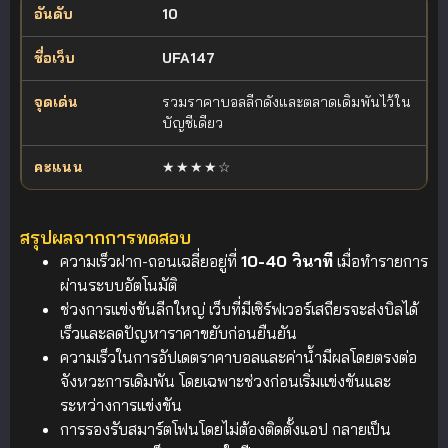
10
UFA147
รวมราคาบอลลีกดังและตลาดเดิมพันไว้ใน
บัญชีเดียว
★★★★☆
สรุปผลจากการทดสอบ
ความเร็วฝาก-ถอนเฉลี่ยอยู่ที่
10-40 วินาที
เมื่อทำรายการ
ผ่านระบบอัตโนมัติ
ช่วงการแข่งขันลีกใหญ่ เว็บที่มีเซิร์ฟเวอร์เสถียรจะส่งบิลได้
เร็วและลดปัญหาราคาขยับก่อนยืนยัน
ความเร็วในการอัปเดตราคาบอลและค่าน้ำมีผลโดยตรงต่อ
จังหวะการเดิมพัน โดยเฉพาะช่วงก่อนเริ่มแข่งขันและ
ระหว่างการแข่งขัน
การรองรับสมาร์ตโฟนโดยไม่ต้องติดตั้งแอป กลายเป็น