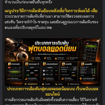
จำนวนเงินก่อนกดยืนยันทุกครั้ง
เมนูประวัติการเดิมพันย้อนหลังเพื่อวิเคราะห์ผลได้-เสีย
รวบรวมรายการเดิมพันที่ผ่านมา สามารถใช้ตรวจสอบผลการ
แข่งขัน วิเคราะห์กำไร-ขาดทุน และย้อนดูรูปแบบการเดิมพันของ
ตนเองเพื่อปรับกลยุทธ์ในอนาคต
ประเภทการเดิมพันฟุตบอลยอดนิยมบน เว็บพนันบอล
ออนไลน์
การเลือกประเภทเดิมพันมีผลต่อทั้งระดับความเสี่ยง วิธีวิเคราะห์