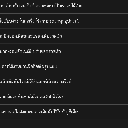
อลไหลอัปเดตเร็ว วิเคราะห์แนวโน้มราคาได้ง่าย
ว็บเรียบง่าย โหลดเร็ว ใช้งานสะดวกทุกอุปกรณ์
ณบิลบอลเดี่ยวและบอลสเต็ปรวดเร็ว
าก-ถอนอัตโนมัติ ปรับยอดรวดเร็ว
บการใช้งานผ่านมือถือเต็มรูปแบบ
น้าเดิมพันไว แม้ใช้อินเทอร์เน็ตความเร็วต่ำ
ง่าย ติดต่อทีมงานได้ตลอด 24 ชั่วโมง
คาบอลลีกดังและตลาดเดิมพันไว้ในบัญชีเดียว