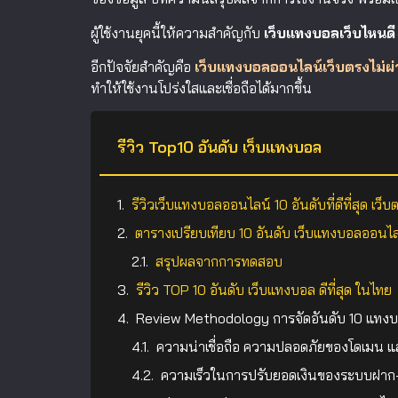
ผู้ใช้งานยุคนี้ให้ความสำคัญกับ
เว็บแทงบอลเว็บไหนดี
อีกปัจจัยสำคัญคือ
เว็บแทงบอลออนไลน์เว็บตรงไม่ผ่า
ทำให้ใช้งานโปร่งใสและเชื่อถือได้มากขึ้น
รีวิว Top10 อันดับ เว็บแทงบอล
รีวิวเว็บแทงบอลออนไลน์ 10 อันดับที่ดีที่สุด เว็
ตารางเปรียบเทียบ 10 อันดับ เว็บแทงบอลออนไล
สรุปผลจากการทดสอบ
รีวิว TOP 10 อันดับ เว็บแทงบอล ดีที่สุด ในไทย
Review Methodology การจัดอันดับ 10 แทงบอล
ความน่าเชื่อถือ ความปลอดภัยของโดเมน แล
ความเร็วในการปรับยอดเงินของระบบฝาก-ถ