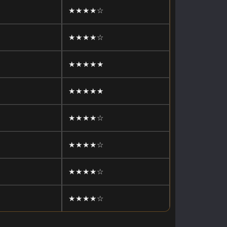
★★★★☆
★★★★☆
★★★★★
★★★★★
★★★★☆
★★★★☆
★★★★☆
★★★★☆