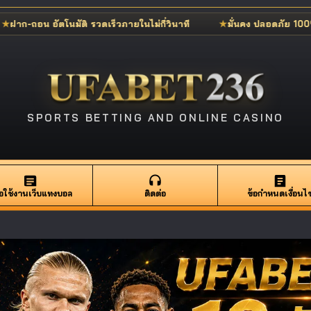
น อัตโนมัติ รวดเร็วภายในไม่กี่วินาที
มั่นคง ปลอดภัย 100% ระบ
SPORTS BETTING AND ONLINE CASINO
มือใช้งานเว็บแทงบอล
ติดต่อ
ข้อกำหนดเงื่อนไ
นไลน์ 10 อันดับ เว็บตรงไม่ผ
ปลอดภัย จ่ายจริงทุกบิล