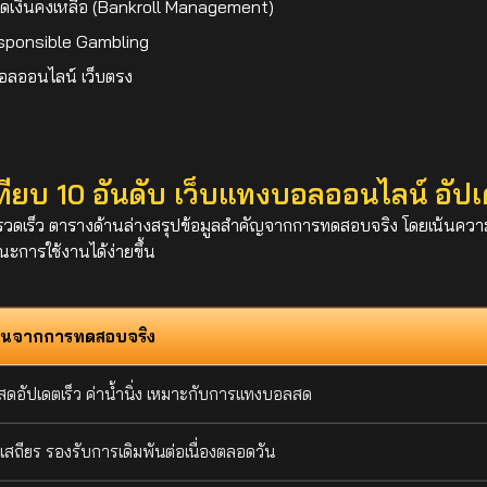
เงินคงเหลือ (Bankroll Management)
sponsible Gambling
บอลออนไลน์ เว็บตรง
ียบ 10 อันดับ เว็บแทงบอลออนไลน์ อัป
วดเร็ว ตารางด้านล่างสรุปข้อมูลสำคัญจากการทดสอบจริง โดยเน้นคว
ษณะการใช้งานได้ง่ายขึ้น
ด่นจากการทดสอบจริง
ดอัปเดตเร็ว ค่าน้ำนิ่ง เหมาะกับการแทงบอลสด
สถียร รองรับการเดิมพันต่อเนื่องตลอดวัน