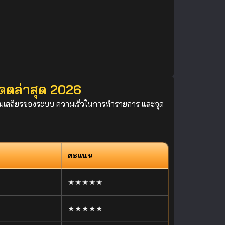
เดตล่าสุด 2026
ามเสถียรของระบบ ความเร็วในการทำรายการ และจุด
คะแนน
★★★★★
★★★★★