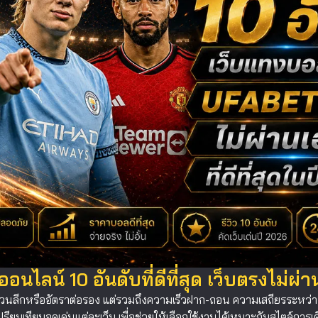
อนไลน์ 10 อันดับที่ดีที่สุด เว็บตรงไม่ผ่า
นวนลีกหรืออัตราต่อรอง แต่รวมถึงความเร็วฝาก-ถอน ความเสถียรระหว่
ยบเทียบจุดเด่นแต่ละเว็บ เพื่อช่วยให้เลือกใช้งานได้เหมาะกับสไตล์การเ