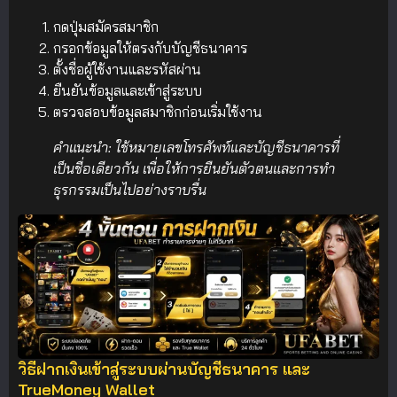
กดปุ่มสมัครสมาชิก
กรอกข้อมูลให้ตรงกับบัญชีธนาคาร
ตั้งชื่อผู้ใช้งานและรหัสผ่าน
ยืนยันข้อมูลและเข้าสู่ระบบ
ตรวจสอบข้อมูลสมาชิกก่อนเริ่มใช้งาน
คำแนะนำ: ใช้หมายเลขโทรศัพท์และบัญชีธนาคารที่
เป็นชื่อเดียวกัน เพื่อให้การยืนยันตัวตนและการทำ
ธุรกรรมเป็นไปอย่างราบรื่น
วิธีฝากเงินเข้าสู่ระบบผ่านบัญชีธนาคาร และ
TrueMoney Wallet