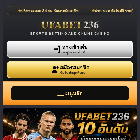
บริการตลอด 24 ชม. ทีมงานมืออาชีพ
ฝาก-ถอน อัตโนมัติ รวดเร็วภายในไม่กี่วินาท
SPORTS BETTING AND ONLINE CASINO
ทางเข้าเล่น
เข้าสู่ระบบทันที
สมัครสมาชิก
รับโบนัสสุดพิเศษ
เมนูหลัก
รีวิวเว็บแทงบอลออนไลน์
10 อันดับ เว็บตรงไม่ผ่าน