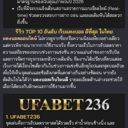
มาตรฐานของเว็บคุณภาพในปี 2026
เว็บที่มีระบบแจ้งเตือนสถานะรายการแบบเรียลไทม์ (Real-
time) ช่วยตรวจสอบการฝาก ถอน และผลเดิมพันได้สะดวก
ยิ่งขึ้น
รีวิว TOP 10 อันดับ เว็บแทงบอล ดีที่สุด ในไทย
แทงบอลออนไลน์
ไม่ควรดูจากชื่อหรือความนิยมเพียงอย่างเดียว
แต่ควรพิจารณาจากการใช้งานจริง ทั้งความเร็วในการอัปเดตราคา
ความเสถียรของระบบช่วงการแข่งขัน ความแม่นยำของการรับบิล
และการจัดการธุรกรรมหลังวางเดิมพัน ทีมงานได้เปรียบเทียบแต่ละ
เว็บภายใต้เงื่อนไขเดียวกันในช่วงการแข่งขันลีกยุโรปและฟุตบอลถ้วย
เพื่อให้เห็นจุดเด่นและข้อสังเกตที่แตกต่างกันอย่างชัดเจน หากยัง
ตัดสินใจไม่ได้ว่า
แทงบอลเว็บไหนดี
รายละเอียดด้านล่างจะช่วยให้
เลือกได้ตรงกับลักษณะการใช้งานมากขึ้น
1. UFABET236
จุดเด่นคือการอัปเดตราคาสดได้รวดเร็ว ค่าน้ำค่อนข้างนิ่ง และ