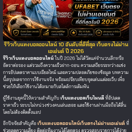
เอเย่นต์ มั่นคงปลอดภัย
จ่ายจริงทุกบิล
รีวิวเว็บแทงบอลออนไลน์ 10 อันดับที่ดีที่สุด เว็บตรงไม่ผ่าน
เอเย่นต์ ปี 2026
รีวิวเว็บแทงบอลออนไลน์
ในปี 2026 ไม่ได้วัดแค่จำนวนลีกหรือ
อัตราต่อรอง แต่รวมถึงความเร็วฝาก-ถอน ความเสถียรระหว่างแข่ง
การอัปเดตราคาแบบเรียลไทม์ และความปลอดภัยของข้อมูล บทความ
นี้สรุปผลจากการใช้งานจริง พร้อมเปรียบเทียบจุดเด่นแต่ละเว็บ เพื่อ
ช่วยให้เลือกใช้งานได้เหมาะกับสไตล์การเดิมพัน
ผู้ใช้งานยุคนี้ให้ความสำคัญกับ
เว็บแทงบอลเว็บไหนดี
ที่อัปเดต
ราคาเร็ว ระบบไม่หน่วงช่วงคนเล่นเยอะ และใช้งานผ่านมือถือได้ลื่น
โดยไม่ต้องติดตั้งแอป
อีกปัจจัยสำคัญคือ
เว็บแทงบอลออนไลน์เว็บตรงไม่ผ่านเอเย่นต์
ที่
ช่วยลดความเสี่ยง ติดต่อทีมงานได้โดยตรง ตรวจสอบรายการได้ง่าย