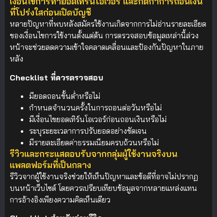
เงื่อนไขการทำยอดเทิร์นโอเวอร์ และกติกาการถอนเงิน
ที่โปร่งใสก่อนเปิดบัญชี
หลายปัญหาที่พบหลังสมัครใช้งานเกิดจากการไม่อ่านรายละเอียด
ของเงื่อนไขการใช้งานตั้งแต่ต้น การตรวจสอบข้อมูลเหล่านี้ล่วง
หน้าจะช่วยลดความเข้าใจคลาดเคลื่อนและป้องกันปัญหาในภาย
หลัง
Checklist ที่ควรตรวจสอบ
มียอดถอนขั้นต่ำหรือไม่
กำหนดจำนวนครั้งในการถอนต่อวันหรือไม่
มีเงื่อนไขยอดเทิร์นโอเวอร์ก่อนถอนเงินหรือไม่
ระบุระยะเวลาการปรับยอดอย่างชัดเจน
มีรายละเอียดค่าธรรมเนียมครบถ้วนหรือไม่
รีวิวและกระแสตอบรับจากกลุ่มผู้ใช้งานจริงบน
แพลตฟอร์มที่เป็นกลาง
รีวิวจากผู้ใช้งานจริงช่วยให้เห็นปัญหาและข้อดีที่อาจไม่ปรากฏ
บนหน้าเว็บไซต์ โดยควรเปรียบเทียบข้อมูลจากหลายแหล่งแทน
การอ้างอิงเพียงความคิดเห็นเดียว