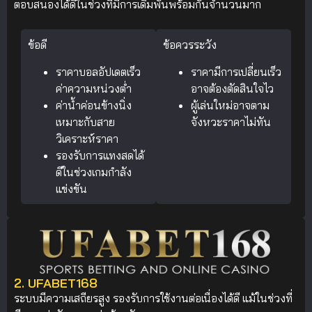
ตอบสนองได้ดีในช่วงที่มีการเดิมพันพร้อมกันจำนวนมาก
ข้อดี
ข้อควรระวัง
ราคาบอลอัปเดตเร็ว
ราคามีการเปลี่ยนเร็ว
ค่าความหน่วงต่ำ
อาจต้องตัดสินใจไว
ค่าน้ำค่อนข้างนิ่ง
ผู้เล่นใหม่อาจตาม
เหมาะกับสาย
จังหวะราคาไม่ทัน
วิเคราะห์ราคา
รองรับการแทงสดได้
ดีในช่วงเกมกำลัง
แข่งขัน
2. UFABET168
ระบบมีความเสถียรสูง รองรับการใช้งานต่อเนื่องได้ดี แม้ในช่วงที่