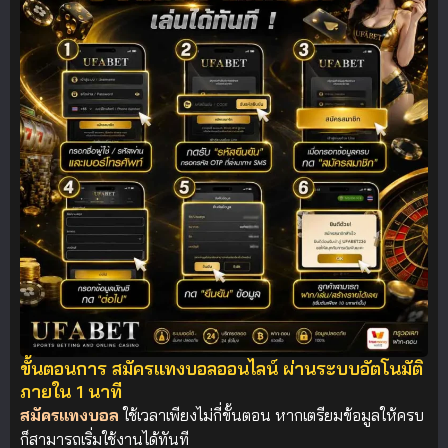
ขั้นตอนการ สมัครแทงบอลออนไลน์ ผ่านระบบอัตโนมัติ
ภายใน 1 นาที
สมัครแทงบอล
ใช้เวลาเพียงไม่กี่ขั้นตอน หากเตรียมข้อมูลให้ครบ
ก็สามารถเริ่มใช้งานได้ทันที