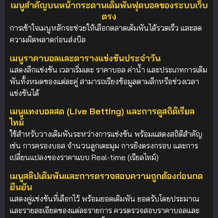
เมนูสำคัญบนหน้ากระดานเดิมพันฟุตบอลของระบบเว็บ
ตรง
การเข้าใจเมนูหลักจะช่วยให้เลือกตลาดเดิมพันได้รวดเร็ว และลด
ความผิดพลาดก่อนส่งบิล
เมนูราคาบอลและตารางแข่งขันประจำวัน
แสดงลีกแข่งขัน เวลาเริ่มเตะ ราคาบอล ค่าน้ำ และประเภทการเดิม
พันทั้งหมดของแต่ละคู่ สามารถเรียงข้อมูลตามลีกหรือช่วงเวลา
แข่งขันได้
เมนูแทงบอลสด (Live Betting) และการดูสถิติเรียล
ไทม์
ใช้สำหรับวางเดิมพันระหว่างการแข่งขัน พร้อมแสดงสถิติสำคัญ
เช่น การครองบอล จำนวนลูกเตะมุม การยิงตรงกรอบ และการ
เปลี่ยนแปลงของราคาแบบ Real-time (เรียลไทม์)
เมนูสลิปเดิมพันและการตรวจสอบความถูกต้องก่อนกด
ยืนยัน
แสดงคู่แข่งขันที่เลือกไว้ พร้อมยอดเดิมพัน ยอดรับโดยประมาณ
และรายละเอียดของแต่ละรายการ ควรตรวจสอบราคาบอลและ