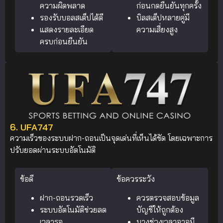
ความผิดพลาด
ก่อนกดยืนยันทุกครั้ง
รองรับบอลสเต็ปได้ดี
บิลสเต็ปหลายคู่มี
แสดงรายละเอียด
ความเสี่ยงสูง
ครบก่อนยืนยัน
6. UFA747
ความเร็วของระบบฝาก-ถอนเป็นจุดเด่นที่เห็นได้ชัด โดยเฉพาะการ
ปรับยอดผ่านระบบอัตโนมัติ
ข้อดี
ข้อควรระวัง
ฝาก-ถอนรวดเร็ว
ควรตรวจสอบข้อมูล
ระบบอัตโนมัติช่วยลด
บัญชีให้ถูกต้อง
เวลารอ
บางช่วงเวลาอาจมี