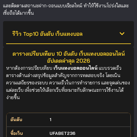
และติดตามสถานะฝาก-ถอนแบบเรียลไทม์ ทำให้ใช้งานโปร่งใสและ
เชื่อถือได้มากขึ้น
รีวิว Top10 อันดับ เว็บแทงบอล
ตารางเปรียบเทียบ 10 อันดับ เว็บแทงบอลออนไลน์
อัปเดตล่าสุด 2026
หากต้องการเปรียบเทียบ
เว็บแทงบอลออนไลน์
แบบรวดเร็ว
ตารางด้านล่างสรุปข้อมูลสำคัญจากการทดสอบจริง โดยเน้น
ความเสถียรของระบบ ความเร็วในการทำรายการ และจุดเด่นของ
แต่ละเว็บ เพื่อช่วยให้เลือกเว็บที่เหมาะกับลักษณะการใช้งานได้
ง่ายขึ้น
1
อันดับ
ชื่อเว็บ
จุดเด่นจากการทดสอบจริง
คะแนน
UFABET236