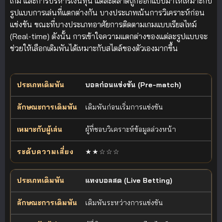
เกม และการบริหารเงินทุน แต่ละตลาดถูกออกแบบมาให้เหมาะกับ
รูปแบบการเล่นที่แตกต่างกัน บางประเภทเน้นการวิเคราะห์ก่อน
แข่งขัน ขณะที่บางประเภทอาศัยการติดตามเกมแบบเรียลไทม์
(Real-time) ดังนั้น การเข้าใจความแตกต่างของแต่ละรูปแบบจะ
ช่วยให้เลือกเดิมพันได้เหมาะกับสไตล์ของตัวเองมากขึ้น
ตารางเปรียบเทียบประเภทการเดิมพันฟุตบอล ลักษณะการเดิมพัน ผู้เล่นท
บอลก่อนแข่งขัน (Pre-match)
ประเภทเดิมพัน
ลักษณะการเดิมพัน
เหมาะกับผู้เล่น
เดิมพันก่อนเริ่มการแข่งขัน
ผู้ที่ชอบวิเคราะห์ข้อมูลล่วงหน้า
★★☆☆☆
แทงบอลสด (Live Betting)
เดิมพันระหว่างการแข่งขัน