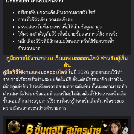
Checklist สำหรับอ่านรีวิว
เปรียบเทียบความคิดเห็นจากหลายเว็บไซต์
อ่านทั้งรีวิวเชิงบวกและเชิงลบ
ตรวจสอบวันที่เผยแพร่ เพื่อให้เป็นข้อมูลล่าสุด
ให้ความสำคัญกับรีวิวที่อธิบายขั้นตอนการใช้งานจริง
หลีกเลี่ยงรีวิวที่มีลักษณะโฆษณาหรือใช้ข้อความซ้ำ
จำนวนมาก
คู่มือการใช้งานระบบ เว็บแทงบอลออนไลน์ สำหรับผู้เริ่ม
ต้น
คู่มือวิธีใช้งานแทงบอลออนไลน์
ในปี 2026 ถูกออกแบบให้ทำ
รายการได้รวดเร็วผ่านระบบอัตโนมัติ ตั้งแต่สมัครสมาชิก ฝากเงิน
เลือกคู่แข่งขัน ไปจนถึงตรวจสอบผลการเดิมพัน ทั้งหมดสามารถทำ
ผ่านสมาร์ตโฟนหรือคอมพิวเตอร์โดยไม่ต้องติดตั้งโปรแกรมเพิ่มเติม
ขั้นตอนด้านล่างสรุปการใช้งานที่ควรรู้ก่อนเริ่มเดิมพัน เพื่อช่วยลด
ความผิดพลาดระหว่างทำรายการ