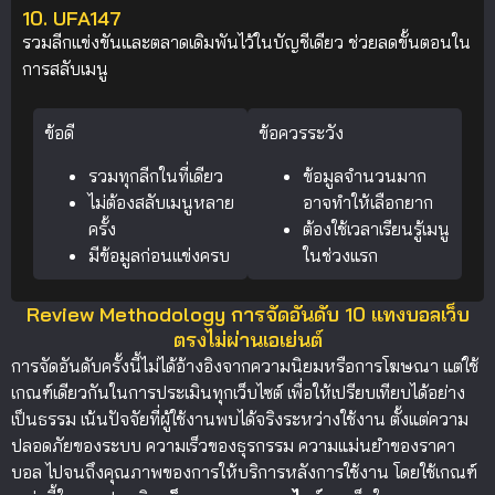
10. UFA147
รวมลีกแข่งขันและตลาดเดิมพันไว้ในบัญชีเดียว ช่วยลดขั้นตอนใน
การสลับเมนู
ข้อดี
ข้อควรระวัง
รวมทุกลีกในที่เดียว
ข้อมูลจำนวนมาก
ไม่ต้องสลับเมนูหลาย
อาจทำให้เลือกยาก
ครั้ง
ต้องใช้เวลาเรียนรู้เมนู
มีข้อมูลก่อนแข่งครบ
ในช่วงแรก
Review Methodology การจัดอันดับ 10 แทงบอลเว็บ
ตรงไม่ผ่านเอเย่นต์
การจัดอันดับครั้งนี้ไม่ได้อ้างอิงจากความนิยมหรือการโฆษณา แต่ใช้
เกณฑ์เดียวกันในการประเมินทุกเว็บไซต์ เพื่อให้เปรียบเทียบได้อย่าง
เป็นธรรม เน้นปัจจัยที่ผู้ใช้งานพบได้จริงระหว่างใช้งาน ตั้งแต่ความ
ปลอดภัยของระบบ ความเร็วของธุรกรรม ความแม่นยำของราคา
บอล ไปจนถึงคุณภาพของการให้บริการหลังการใช้งาน โดยใช้เกณฑ์