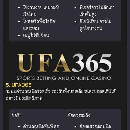
ใช้งานง่าย เหมาะกับ
ฟีเจอร์อาจไม่ลึกเท่า
มือใหม่
เว็บขั้นสูง
โหลดเร็วทั้งมือถือ
ดีไซน์เรียบ อาจไม่
และคอม
ถูกใจบางคน
เมนูไม่ซับซ้อน
5. UFA365
ระบบคำนวณบิลรวดเร็ว รองรับทั้งบอลเดี่ยวและบอลสเต็ปได้
อย่างมีประสิทธิภาพ
ข้อดี
ข้อควรระวัง
คำนวณบิลทันที ลด
ต้องตรวจสอบบิล