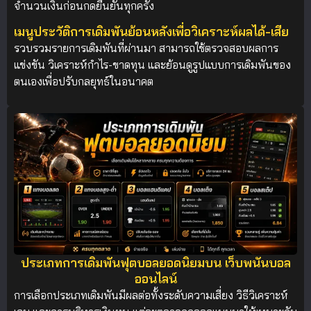
จำนวนเงินก่อนกดยืนยันทุกครั้ง
เมนูประวัติการเดิมพันย้อนหลังเพื่อวิเคราะห์ผลได้-เสีย
รวบรวมรายการเดิมพันที่ผ่านมา สามารถใช้ตรวจสอบผลการ
แข่งขัน วิเคราะห์กำไร-ขาดทุน และย้อนดูรูปแบบการเดิมพันของ
ตนเองเพื่อปรับกลยุทธ์ในอนาคต
ประเภทการเดิมพันฟุตบอลยอดนิยมบน เว็บพนันบอล
ออนไลน์
การเลือกประเภทเดิมพันมีผลต่อทั้งระดับความเสี่ยง วิธีวิเคราะห์