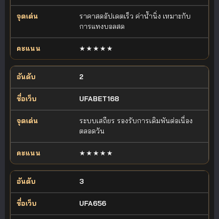
ราคาสดอัปเดตเร็ว ค่าน้ำนิ่ง เหมาะกับ
การแทงบอลสด
★★★★★
2
UFABET168
ระบบเสถียร รองรับการเดิมพันต่อเนื่อง
ตลอดวัน
★★★★★
3
UFA656