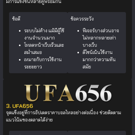
มีการแข่งขันหลายคู่พร้อมกัน
ข้อดี
ข้อควรระวัง
ระบบไม่ค้าง แม้มีผู้ใช้
ฟีเจอร์บางส่วนอาจ
งานจำนวนมาก
ไม่หลากหลายเท่า
โหลดหน้าเว็บเร็วและ
บางเว็บ
สม่ำเสมอ
ดีไซน์เน้นใช้งาน
เหมาะกับการใช้งาน
มากกว่าความทัน
ระยะยาว
สมัย
3. UFA656
จุดแข็งอยู่ที่การอัปเดตราคาบอลไหลอย่างต่อเนื่อง ช่วยติดตาม
แนวโน้มของตลาดได้ง่าย