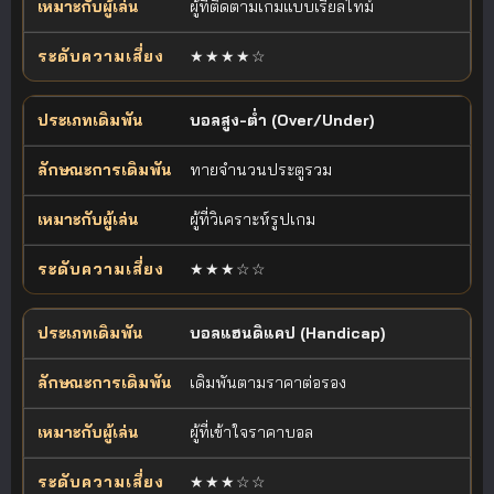
ผู้ที่ติดตามเกมแบบเรียลไทม์
★★★★☆
บอลสูง-ต่ำ (Over/Under)
ทายจำนวนประตูรวม
ผู้ที่วิเคราะห์รูปเกม
★★★☆☆
บอลแฮนดิแคป (Handicap)
เดิมพันตามราคาต่อรอง
ผู้ที่เข้าใจราคาบอล
★★★☆☆