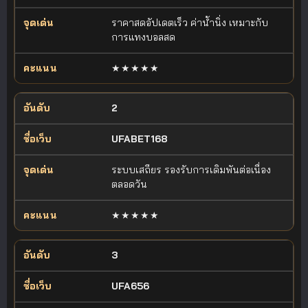
ราคาสดอัปเดตเร็ว ค่าน้ำนิ่ง เหมาะกับ
การแทงบอลสด
★★★★★
2
UFABET168
ระบบเสถียร รองรับการเดิมพันต่อเนื่อง
ตลอดวัน
★★★★★
3
UFA656