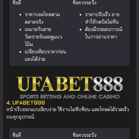
ข้อดี
ข้อควรระวัง
ราคาบอลไหลตาม
ราคาปรับเร็ว อาจ
ตลาดจริง
ทำให้กดบิลไม่ทัน
เหมาะกับสาย
ต้องมีประสบการณ์
วิเคราะห์และดูแนว
ในการอ่านราคา
โน้ม
เปรียบเทียบราคาก่อน
แทงได้ง่าย
4. UFABET888
หน้าเว็บออกแบบเรียบง่าย ใช้งานไม่ซับซ้อน และโหลดได้รวดเร็ว
บนทุกอุปกรณ์
ข้อดี
ข้อควรระวัง