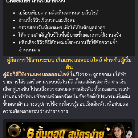
Checklist สำหรับอ่านรีวิว
เปรียบเทียบความคิดเห็นจากหลายเว็บไซต์
อ่านทั้งรีวิวเชิงบวกและเชิงลบ
ตรวจสอบวันที่เผยแพร่ เพื่อให้เป็นข้อมูลล่าสุด
ให้ความสำคัญกับรีวิวที่อธิบายขั้นตอนการใช้งานจริง
หลีกเลี่ยงรีวิวที่มีลักษณะโฆษณาหรือใช้ข้อความซ้ำ
จำนวนมาก
คู่มือการใช้งานระบบ เว็บแทงบอลออนไลน์ สำหรับผู้เริ่ม
ต้น
คู่มือวิธีใช้งานแทงบอลออนไลน์
ในปี 2026 ถูกออกแบบให้ทำ
รายการได้รวดเร็วผ่านระบบอัตโนมัติ ตั้งแต่สมัครสมาชิก ฝากเงิน
เลือกคู่แข่งขัน ไปจนถึงตรวจสอบผลการเดิมพัน ทั้งหมดสามารถทำ
ผ่านสมาร์ตโฟนหรือคอมพิวเตอร์โดยไม่ต้องติดตั้งโปรแกรมเพิ่มเติม
ขั้นตอนด้านล่างสรุปการใช้งานที่ควรรู้ก่อนเริ่มเดิมพัน เพื่อช่วยลด
ความผิดพลาดระหว่างทำรายการ