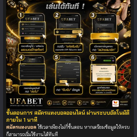
ขั้นตอนการ สมัครแทงบอลออนไลน์ ผ่านระบบอัตโนมัติ
ภายใน 1 นาที
สมัครแทงบอล
ใช้เวลาเพียงไม่กี่ขั้นตอน หากเตรียมข้อมูลให้ครบ
ก็สามารถเริ่มใช้งานได้ทันที