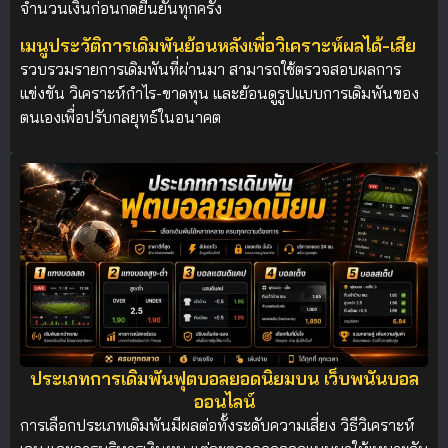
จำนวนเงินก่อนกดยืนยันทุกครั้ง
เมนูประวัติการเดิมพันย้อนหลังเพื่อวิเคราะห์ผลได้-เสีย
รวบรวมรายการเดิมพันที่ผ่านมา สามารถใช้ตรวจสอบผลการ
แข่งขัน วิเคราะห์กำไร-ขาดทุน และย้อนดูรูปแบบการเดิมพันของ
ตนเองเพื่อปรับกลยุทธ์ในอนาคต
ประเภทการเดิมพันฟุตบอลยอดนิยมบน เว็บพนันบอล
ออนไลน์
การเลือกประเภทเดิมพันมีผลต่อทั้งระดับความเสี่ยง วิธีวิเคราะห์