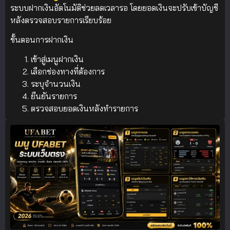
ระบบฝากเงินอัตโนมัติช่วยลดเวลารอ โดยยอดเงินจะปรับเข้าบัญชี
หลังตรวจสอบรายการเรียบร้อย
ขั้นตอนการฝากเงิน
เข้าสู่เมนูฝากเงิน
เลือกช่องทางที่ต้องการ
ระบุจำนวนเงิน
ยืนยันรายการ
ตรวจสอบยอดเงินหลังทำรายการ