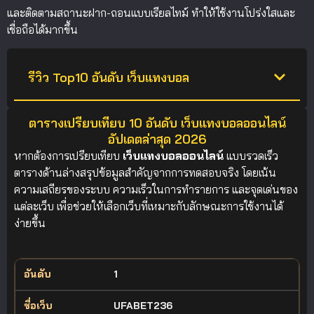
และติดตามสถานะฝาก-ถอนแบบเรียลไทม์ ทำให้ใช้งานโปร่งใสและ
เชื่อถือได้มากขึ้น
รีวิว Top10 อันดับ เว็บแทงบอล
ตารางเปรียบเทียบ 10 อันดับ เว็บแทงบอลออนไลน์
อัปเดตล่าสุด 2026
หากต้องการเปรียบเทียบ
เว็บแทงบอลออนไลน์
แบบรวดเร็ว
ตารางด้านล่างสรุปข้อมูลสำคัญจากการทดสอบจริง โดยเน้น
ความเสถียรของระบบ ความเร็วในการทำรายการ และจุดเด่นของ
แต่ละเว็บ เพื่อช่วยให้เลือกเว็บที่เหมาะกับลักษณะการใช้งานได้
ง่ายขึ้น
1
อันดับ
ชื่อเว็บ
จุดเด่นจากการทดสอบจริง
คะแนน
UFABET236