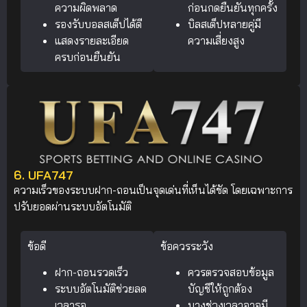
ความผิดพลาด
ก่อนกดยืนยันทุกครั้ง
รองรับบอลสเต็ปได้ดี
บิลสเต็ปหลายคู่มี
แสดงรายละเอียด
ความเสี่ยงสูง
ครบก่อนยืนยัน
6. UFA747
ความเร็วของระบบฝาก-ถอนเป็นจุดเด่นที่เห็นได้ชัด โดยเฉพาะการ
ปรับยอดผ่านระบบอัตโนมัติ
ข้อดี
ข้อควรระวัง
ฝาก-ถอนรวดเร็ว
ควรตรวจสอบข้อมูล
ระบบอัตโนมัติช่วยลด
บัญชีให้ถูกต้อง
เวลารอ
บางช่วงเวลาอาจมี