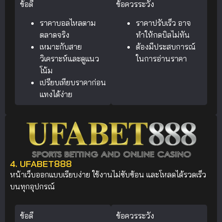
ข้อดี
ข้อควรระวัง
ราคาบอลไหลตาม
ราคาปรับเร็ว อาจ
ตลาดจริง
ทำให้กดบิลไม่ทัน
เหมาะกับสาย
ต้องมีประสบการณ์
วิเคราะห์และดูแนว
ในการอ่านราคา
โน้ม
เปรียบเทียบราคาก่อน
แทงได้ง่าย
4. UFABET888
หน้าเว็บออกแบบเรียบง่าย ใช้งานไม่ซับซ้อน และโหลดได้รวดเร็ว
บนทุกอุปกรณ์
ข้อดี
ข้อควรระวัง