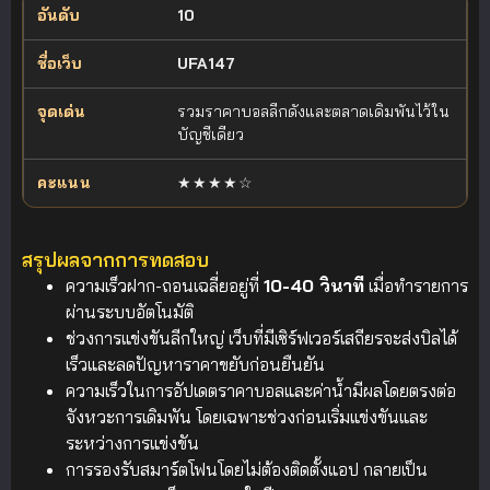
10
UFA147
รวมราคาบอลลีกดังและตลาดเดิมพันไว้ใน
บัญชีเดียว
★★★★☆
สรุปผลจากการทดสอบ
ความเร็วฝาก-ถอนเฉลี่ยอยู่ที่
10-40 วินาที
เมื่อทำรายการ
ผ่านระบบอัตโนมัติ
ช่วงการแข่งขันลีกใหญ่ เว็บที่มีเซิร์ฟเวอร์เสถียรจะส่งบิลได้
เร็วและลดปัญหาราคาขยับก่อนยืนยัน
ความเร็วในการอัปเดตราคาบอลและค่าน้ำมีผลโดยตรงต่อ
จังหวะการเดิมพัน โดยเฉพาะช่วงก่อนเริ่มแข่งขันและ
ระหว่างการแข่งขัน
การรองรับสมาร์ตโฟนโดยไม่ต้องติดตั้งแอป กลายเป็น