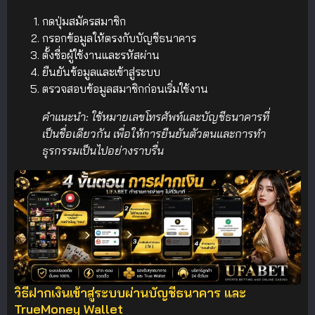
กดปุ่มสมัครสมาชิก
กรอกข้อมูลให้ตรงกับบัญชีธนาคาร
ตั้งชื่อผู้ใช้งานและรหัสผ่าน
ยืนยันข้อมูลและเข้าสู่ระบบ
ตรวจสอบข้อมูลสมาชิกก่อนเริ่มใช้งาน
คำแนะนำ: ใช้หมายเลขโทรศัพท์และบัญชีธนาคารที่
เป็นชื่อเดียวกัน เพื่อให้การยืนยันตัวตนและการทำ
ธุรกรรมเป็นไปอย่างราบรื่น
วิธีฝากเงินเข้าสู่ระบบผ่านบัญชีธนาคาร และ
TrueMoney Wallet