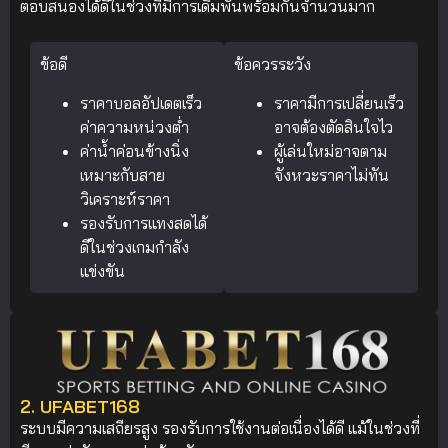
ตอบสนองได้ดีในช่วงที่มีการเดิมพันพร้อมกันจำนวนมาก
ข้อดี
ข้อควรระวัง
ราคาบอลอัปเดตเร็ว
ราคามีการเปลี่ยนเร็ว
ค่าความหน่วงต่ำ
อาจต้องตัดสินใจไว
ค่าน้ำค่อนข้างนิ่ง
ผู้เล่นใหม่อาจตาม
เหมาะกับสาย
จังหวะราคาไม่ทัน
วิเคราะห์ราคา
รองรับการแทงสดได้
ดีในช่วงเกมกำลัง
แข่งขัน
2. UFABET168
ระบบมีความเสถียรสูง รองรับการใช้งานต่อเนื่องได้ดี แม้ในช่วงที่