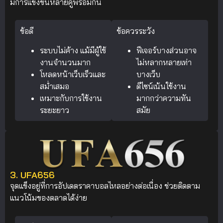
มีการแข่งขันหลายคู่พร้อมกัน
ข้อดี
ข้อควรระวัง
ระบบไม่ค้าง แม้มีผู้ใช้
ฟีเจอร์บางส่วนอาจ
งานจำนวนมาก
ไม่หลากหลายเท่า
โหลดหน้าเว็บเร็วและ
บางเว็บ
สม่ำเสมอ
ดีไซน์เน้นใช้งาน
เหมาะกับการใช้งาน
มากกว่าความทัน
ระยะยาว
สมัย
3. UFA656
จุดแข็งอยู่ที่การอัปเดตราคาบอลไหลอย่างต่อเนื่อง ช่วยติดตาม
แนวโน้มของตลาดได้ง่าย