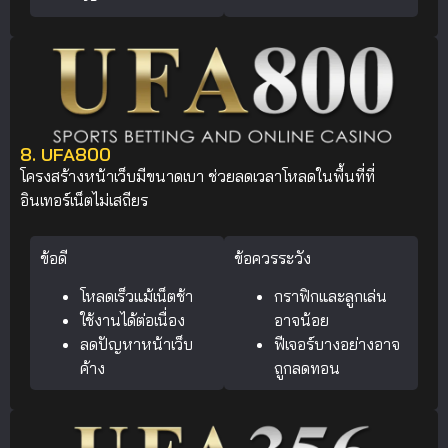
8. UFA800
โครงสร้างหน้าเว็บมีขนาดเบา ช่วยลดเวลาโหลดในพื้นที่ที่
อินเทอร์เน็ตไม่เสถียร
ข้อดี
ข้อควรระวัง
โหลดเร็วแม้เน็ตช้า
กราฟิกและลูกเล่น
ใช้งานได้ต่อเนื่อง
อาจน้อย
ลดปัญหาหน้าเว็บ
ฟีเจอร์บางอย่างอาจ
ค้าง
ถูกลดทอน