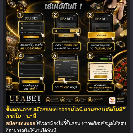
ขั้นตอนการ สมัครแทงบอลออนไลน์ ผ่านระบบอัตโนมัติ
ภายใน 1 นาที
สมัครแทงบอล
ใช้เวลาเพียงไม่กี่ขั้นตอน หากเตรียมข้อมูลให้ครบ
ก็สามารถเริ่มใช้งานได้ทันที