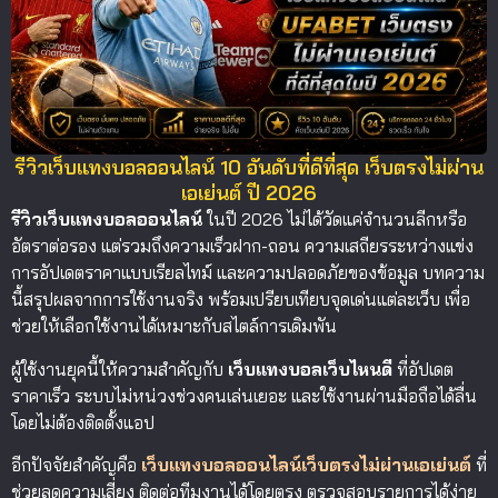
เอเย่นต์ มั่นคงปลอดภัย
จ่ายจริงทุกบิล
รีวิวเว็บแทงบอลออนไลน์ 10 อันดับที่ดีที่สุด เว็บตรงไม่ผ่าน
เอเย่นต์ ปี 2026
รีวิวเว็บแทงบอลออนไลน์
ในปี 2026 ไม่ได้วัดแค่จำนวนลีกหรือ
อัตราต่อรอง แต่รวมถึงความเร็วฝาก-ถอน ความเสถียรระหว่างแข่ง
การอัปเดตราคาแบบเรียลไทม์ และความปลอดภัยของข้อมูล บทความ
นี้สรุปผลจากการใช้งานจริง พร้อมเปรียบเทียบจุดเด่นแต่ละเว็บ เพื่อ
ช่วยให้เลือกใช้งานได้เหมาะกับสไตล์การเดิมพัน
ผู้ใช้งานยุคนี้ให้ความสำคัญกับ
เว็บแทงบอลเว็บไหนดี
ที่อัปเดต
ราคาเร็ว ระบบไม่หน่วงช่วงคนเล่นเยอะ และใช้งานผ่านมือถือได้ลื่น
โดยไม่ต้องติดตั้งแอป
อีกปัจจัยสำคัญคือ
เว็บแทงบอลออนไลน์เว็บตรงไม่ผ่านเอเย่นต์
ที่
ช่วยลดความเสี่ยง ติดต่อทีมงานได้โดยตรง ตรวจสอบรายการได้ง่าย