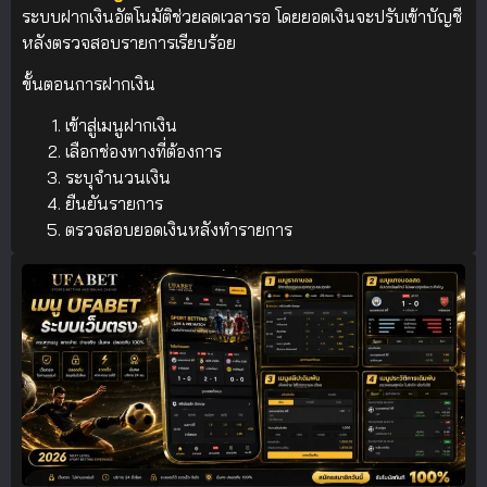
ระบบฝากเงินอัตโนมัติช่วยลดเวลารอ โดยยอดเงินจะปรับเข้าบัญชี
หลังตรวจสอบรายการเรียบร้อย
ขั้นตอนการฝากเงิน
เข้าสู่เมนูฝากเงิน
เลือกช่องทางที่ต้องการ
ระบุจำนวนเงิน
ยืนยันรายการ
ตรวจสอบยอดเงินหลังทำรายการ