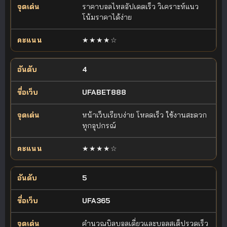
ราคาบอลไหลอัปเดตเร็ว วิเคราะห์แนว
โน้มราคาได้ง่าย
★★★★☆
4
UFABET888
หน้าเว็บเรียบง่าย โหลดเร็ว ใช้งานสะดวก
ทุกอุปกรณ์
★★★★☆
5
UFA365
คำนวณบิลบอลเดี่ยวและบอลสเต็ปรวดเร็ว