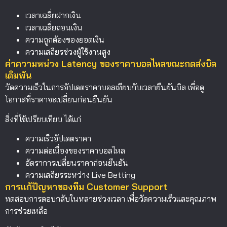
เวลาเฉลี่ยฝากเงิน
เวลาเฉลี่ยถอนเงิน
ความถูกต้องของยอดเงิน
ความเสถียรช่วงผู้ใช้งานสูง
ค่าความหน่วง Latency ของราคาบอลไหลขณะกดส่งบิล
เดิมพัน
วัดความเร็วในการอัปเดตราคาบอลเทียบกับเวลายืนยันบิล เพื่อดู
โอกาสที่ราคาจะเปลี่ยนก่อนยืนยัน
สิ่งที่ใช้เปรียบเทียบ ได้แก่
ความเร็วอัปเดตราคา
ความต่อเนื่องของราคาบอลไหล
อัตราการเปลี่ยนราคาก่อนยืนยัน
ความเสถียรระหว่าง Live Betting
การแก้ปัญหาของทีม Customer Support
ทดสอบการตอบกลับในหลายช่วงเวลา เพื่อวัดความเร็วและคุณภาพ
การช่วยเหลือ