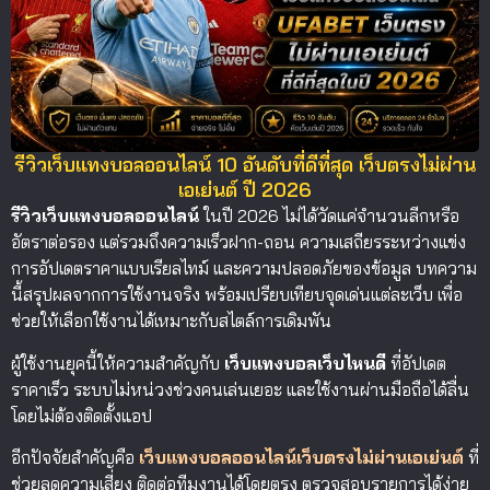
เอเย่นต์ มั่นคงปลอดภัย
จ่ายจริงทุกบิล
รีวิวเว็บแทงบอลออนไลน์ 10 อันดับที่ดีที่สุด เว็บตรงไม่ผ่าน
เอเย่นต์ ปี 2026
รีวิวเว็บแทงบอลออนไลน์
ในปี 2026 ไม่ได้วัดแค่จำนวนลีกหรือ
อัตราต่อรอง แต่รวมถึงความเร็วฝาก-ถอน ความเสถียรระหว่างแข่ง
การอัปเดตราคาแบบเรียลไทม์ และความปลอดภัยของข้อมูล บทความ
นี้สรุปผลจากการใช้งานจริง พร้อมเปรียบเทียบจุดเด่นแต่ละเว็บ เพื่อ
ช่วยให้เลือกใช้งานได้เหมาะกับสไตล์การเดิมพัน
ผู้ใช้งานยุคนี้ให้ความสำคัญกับ
เว็บแทงบอลเว็บไหนดี
ที่อัปเดต
ราคาเร็ว ระบบไม่หน่วงช่วงคนเล่นเยอะ และใช้งานผ่านมือถือได้ลื่น
โดยไม่ต้องติดตั้งแอป
อีกปัจจัยสำคัญคือ
เว็บแทงบอลออนไลน์เว็บตรงไม่ผ่านเอเย่นต์
ที่
ช่วยลดความเสี่ยง ติดต่อทีมงานได้โดยตรง ตรวจสอบรายการได้ง่าย