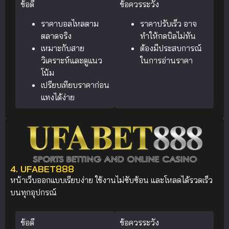
ข้อดี
ข้อควรระวัง
ราคาบอลไหลตาม
ราคาปรับเร็ว อาจ
ตลาดจริง
ทำให้กดบิลไม่ทัน
เหมาะกับสาย
ต้องมีประสบการณ์
วิเคราะห์และดูแนว
ในการอ่านราคา
โน้ม
เปรียบเทียบราคาก่อน
แทงได้ง่าย
4. UFABET888
หน้าเว็บออกแบบเรียบง่าย ใช้งานไม่ซับซ้อน และโหลดได้รวดเร็ว
บนทุกอุปกรณ์
ข้อดี
ข้อควรระวัง