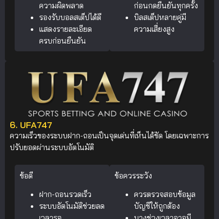
ความผิดพลาด
ก่อนกดยืนยันทุกครั้ง
รองรับบอลสเต็ปได้ดี
บิลสเต็ปหลายคู่มี
แสดงรายละเอียด
ความเสี่ยงสูง
ครบก่อนยืนยัน
6. UFA747
ความเร็วของระบบฝาก-ถอนเป็นจุดเด่นที่เห็นได้ชัด โดยเฉพาะการ
ปรับยอดผ่านระบบอัตโนมัติ
ข้อดี
ข้อควรระวัง
ฝาก-ถอนรวดเร็ว
ควรตรวจสอบข้อมูล
ระบบอัตโนมัติช่วยลด
บัญชีให้ถูกต้อง
เวลารอ
บางช่วงเวลาอาจมี