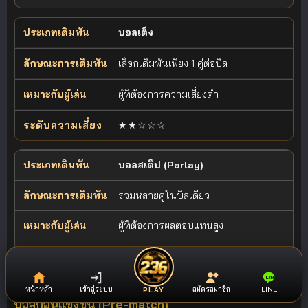
บอลเต็ง
เลือกเดิมพันเพียง 1 คู่ต่อบิล
ผู้ที่ต้องการความเสี่ยงต่ำ
★★☆☆☆
บอลสเต็ป (Parlay)
รวมหลายคู่ในบิลเดียว
ผู้ที่ต้องการผลตอบแทนสูง
★★★★★
หน้าหลัก
เข้าสู่ระบบ
สมัครสมาชิก
LINE
PLAY
บอลก่อนแข่งขัน (Pre-match)