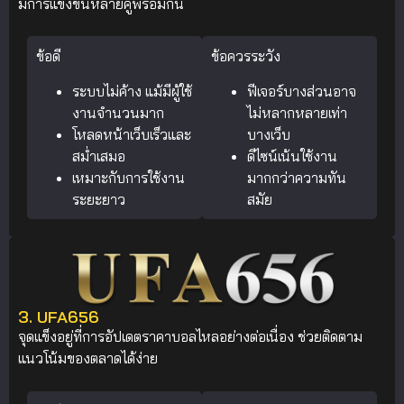
มีการแข่งขันหลายคู่พร้อมกัน
ข้อดี
ข้อควรระวัง
ระบบไม่ค้าง แม้มีผู้ใช้
ฟีเจอร์บางส่วนอาจ
งานจำนวนมาก
ไม่หลากหลายเท่า
โหลดหน้าเว็บเร็วและ
บางเว็บ
สม่ำเสมอ
ดีไซน์เน้นใช้งาน
เหมาะกับการใช้งาน
มากกว่าความทัน
ระยะยาว
สมัย
3. UFA656
จุดแข็งอยู่ที่การอัปเดตราคาบอลไหลอย่างต่อเนื่อง ช่วยติดตาม
แนวโน้มของตลาดได้ง่าย