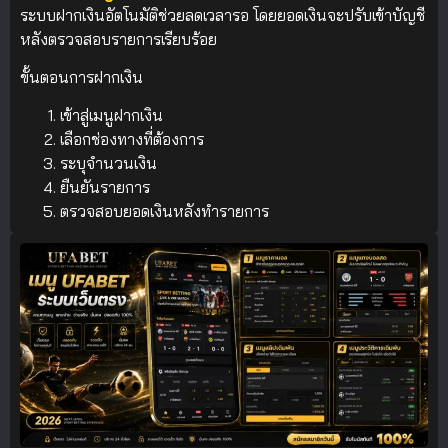
ระบบฝากเงินอัตโนมัติช่วยลดเวลารอ โดยยอดเงินจะปรับเข้าบัญชี
หลังตรวจสอบรายการเรียบร้อย
ขั้นตอนการฝากเงิน
เข้าสู่เมนูฝากเงิน
เลือกช่องทางที่ต้องการ
ระบุจำนวนเงิน
ยืนยันรายการ
ตรวจสอบยอดเงินหลังทำรายการ