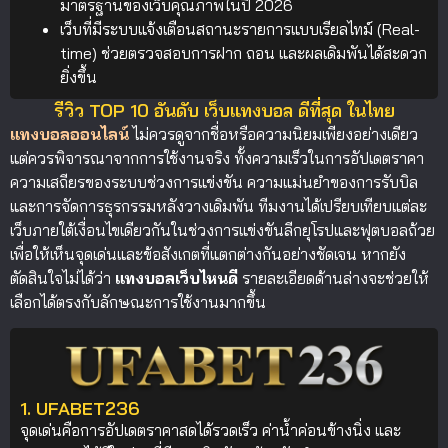
มาตรฐานของเว็บคุณภาพในปี 2026
เว็บที่มีระบบแจ้งเตือนสถานะรายการแบบเรียลไทม์ (Real-
time) ช่วยตรวจสอบการฝาก ถอน และผลเดิมพันได้สะดวก
ยิ่งขึ้น
รีวิว TOP 10 อันดับ เว็บแทงบอล ดีที่สุด ในไทย
แทงบอลออนไลน์
ไม่ควรดูจากชื่อหรือความนิยมเพียงอย่างเดียว
แต่ควรพิจารณาจากการใช้งานจริง ทั้งความเร็วในการอัปเดตราคา
ความเสถียรของระบบช่วงการแข่งขัน ความแม่นยำของการรับบิล
และการจัดการธุรกรรมหลังวางเดิมพัน ทีมงานได้เปรียบเทียบแต่ละ
เว็บภายใต้เงื่อนไขเดียวกันในช่วงการแข่งขันลีกยุโรปและฟุตบอลถ้วย
เพื่อให้เห็นจุดเด่นและข้อสังเกตที่แตกต่างกันอย่างชัดเจน หากยัง
ตัดสินใจไม่ได้ว่า
แทงบอลเว็บไหนดี
รายละเอียดด้านล่างจะช่วยให้
เลือกได้ตรงกับลักษณะการใช้งานมากขึ้น
1. UFABET236
จุดเด่นคือการอัปเดตราคาสดได้รวดเร็ว ค่าน้ำค่อนข้างนิ่ง และ