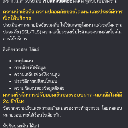
เหล่านี้ในการประเมิน
เว็บแทงบอลออนไลน์
ทุกเว็บในบทความ
ความน่าเชื่อถือ ความปลอดภัยของโดเมน และประวัติการ
เปิดให้บริการ
ประเมินจากหลายปัจจัยร่วมกัน ไม่ใช่แค่อายุโดเมน แต่รวมถึงความ
ปลอดภัย (SSL/TLS) ความเสถียรของเว็บไซต์ และความต่อเนื่องใน
การให้บริการ
สิ่งที่ตรวจสอบ ได้แก่
อายุโดเมน
การเข้ารหัสข้อมูล
ความเสถียรช่วงใช้งานสูง
ประวัติการเปลี่ยนโดเมน
ความชัดเจนของข้อมูลติดต่อ
ความเร็วในการปรับยอดเงินของระบบฝาก-ถอนอัตโนมัติ
24 ชั่วโมง
วัดจากความเร็วและความสม่ำเสมอของการทำธุรกรรม โดยทดสอบ
หลายรอบภายใต้เงื่อนไขเดียวกัน
หัวข้อประเมิน ได้แก่