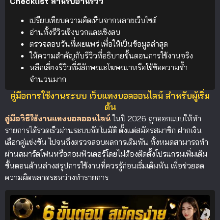
Checklist สำหรับอ่านรีวิว
เปรียบเทียบความคิดเห็นจากหลายเว็บไซต์
อ่านทั้งรีวิวเชิงบวกและเชิงลบ
ตรวจสอบวันที่เผยแพร่ เพื่อให้เป็นข้อมูลล่าสุด
ให้ความสำคัญกับรีวิวที่อธิบายขั้นตอนการใช้งานจริง
หลีกเลี่ยงรีวิวที่มีลักษณะโฆษณาหรือใช้ข้อความซ้ำ
จำนวนมาก
คู่มือการใช้งานระบบ เว็บแทงบอลออนไลน์ สำหรับผู้เริ่ม
ต้น
คู่มือวิธีใช้งานแทงบอลออนไลน์
ในปี 2026 ถูกออกแบบให้ทำ
รายการได้รวดเร็วผ่านระบบอัตโนมัติ ตั้งแต่สมัครสมาชิก ฝากเงิน
เลือกคู่แข่งขัน ไปจนถึงตรวจสอบผลการเดิมพัน ทั้งหมดสามารถทำ
ผ่านสมาร์ตโฟนหรือคอมพิวเตอร์โดยไม่ต้องติดตั้งโปรแกรมเพิ่มเติม
ขั้นตอนด้านล่างสรุปการใช้งานที่ควรรู้ก่อนเริ่มเดิมพัน เพื่อช่วยลด
ความผิดพลาดระหว่างทำรายการ