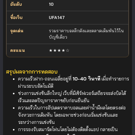
10
UFA147
รวมราคาบอลลีกดังและตลาดเดิมพันไว้ใน
บัญชีเดียว
★★★★☆
สรุปผลจากการทดสอบ
ความเร็วฝาก-ถอนเฉลี่ยอยู่ที่
10-40 วินาที
เมื่อทำรายการ
ผ่านระบบอัตโนมัติ
ช่วงการแข่งขันลีกใหญ่ เว็บที่มีเซิร์ฟเวอร์เสถียรจะส่งบิลได้
เร็วและลดปัญหาราคาขยับก่อนยืนยัน
ความเร็วในการอัปเดตราคาบอลและค่าน้ำมีผลโดยตรงต่อ
จังหวะการเดิมพัน โดยเฉพาะช่วงก่อนเริ่มแข่งขันและ
ระหว่างการแข่งขัน
การรองรับสมาร์ตโฟนโดยไม่ต้องติดตั้งแอป กลายเป็น