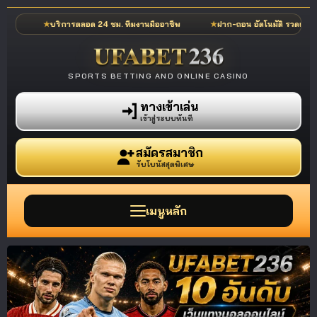
บริการตลอด 24 ชม. ทีมงานมืออาชีพ
ฝาก-ถอน อัตโนมัติ รวดเร็วภายในไม่กี่วิน
SPORTS BETTING AND ONLINE CASINO
ทางเข้าเล่น
เข้าสู่ระบบทันที
สมัครสมาชิก
รับโบนัสสุดพิเศษ
เมนูหลัก
รีวิวเว็บแทงบอลออนไลน์
10 อันดับ เว็บตรงไม่ผ่าน