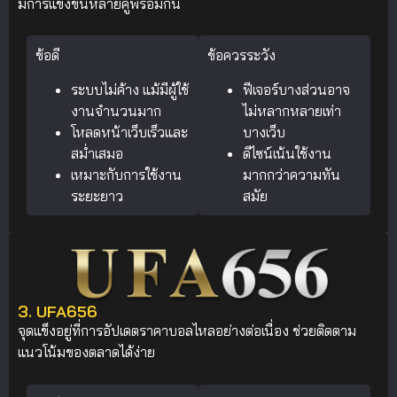
มีการแข่งขันหลายคู่พร้อมกัน
ข้อดี
ข้อควรระวัง
ระบบไม่ค้าง แม้มีผู้ใช้
ฟีเจอร์บางส่วนอาจ
งานจำนวนมาก
ไม่หลากหลายเท่า
โหลดหน้าเว็บเร็วและ
บางเว็บ
สม่ำเสมอ
ดีไซน์เน้นใช้งาน
เหมาะกับการใช้งาน
มากกว่าความทัน
ระยะยาว
สมัย
3. UFA656
จุดแข็งอยู่ที่การอัปเดตราคาบอลไหลอย่างต่อเนื่อง ช่วยติดตาม
แนวโน้มของตลาดได้ง่าย