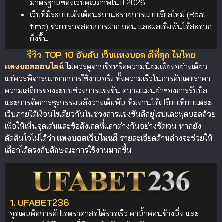
มาตรฐานของเว็บคุณภาพในปี 2026
เว็บที่มีระบบแจ้งเตือนสถานะรายการแบบเรียลไทม์ (Real-
time) ช่วยตรวจสอบการฝาก ถอน และผลเดิมพันได้สะดวก
ยิ่งขึ้น
รีวิว TOP 10 อันดับ เว็บแทงบอล ดีที่สุด ในไทย
แทงบอลออนไลน์
ไม่ควรดูจากชื่อหรือความนิยมเพียงอย่างเดียว
แต่ควรพิจารณาจากการใช้งานจริง ทั้งความเร็วในการอัปเดตราคา
ความเสถียรของระบบช่วงการแข่งขัน ความแม่นยำของการรับบิล
และการจัดการธุรกรรมหลังวางเดิมพัน ทีมงานได้เปรียบเทียบแต่ละ
เว็บภายใต้เงื่อนไขเดียวกันในช่วงการแข่งขันลีกยุโรปและฟุตบอลถ้วย
เพื่อให้เห็นจุดเด่นและข้อสังเกตที่แตกต่างกันอย่างชัดเจน หากยัง
ตัดสินใจไม่ได้ว่า
แทงบอลเว็บไหนดี
รายละเอียดด้านล่างจะช่วยให้
เลือกได้ตรงกับลักษณะการใช้งานมากขึ้น
1. UFABET236
จุดเด่นคือการอัปเดตราคาสดได้รวดเร็ว ค่าน้ำค่อนข้างนิ่ง และ