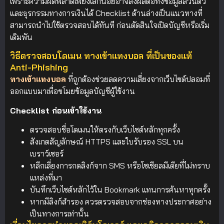
เพราะความผิดพลาดเพียงเล็กน้อยอาจส่งผลต่อทั้งข้อมูลส่วนตัว
และธุรกรรมทางการเงินได้ Checklist ด้านล่างเป็นแนวทางที่
สามารถนำไปใช้ตรวจสอบได้ทันที ก่อนตัดสินใจเปิดบัญชีหรือเริ่ม
เดิมพัน
วิธีตรวจสอบโดเมน ทางเข้าแทงบอล ที่เป็นของแท้
Anti-Phishing
ทางเข้าแทงบอล
ที่ถูกต้องช่วยลดความเสี่ยงจากเว็บไซต์ปลอมที่
ออกแบบมาเพื่อขโมยข้อมูลบัญชีผู้ใช้งาน
Checklist ก่อนเข้าใช้งาน
ตรวจสอบชื่อโดเมนให้ตรงกับเว็บไซต์หลักทุกครั้ง
สังเกตสัญลักษณ์ HTTPS และใบรับรอง SSL บน
เบราว์เซอร์
หลีกเลี่ยงการกดลิงก์จาก SMS หรือโซเชียลมีเดียที่ไม่ทราบ
แหล่งที่มา
บันทึกเว็บไซต์หลักไว้ใน Bookmark แทนการค้นหาทุกครั้ง
หากมีลิงก์สำรอง ควรตรวจสอบจากช่องทางประกาศอย่าง
เป็นทางการเท่านั้น