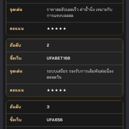
ราคาสดอัปเดตเร็ว ค่าน้ำนิ่ง เหมาะกับ
การแทงบอลสด
★★★★★
2
UFABET168
ระบบเสถียร รองรับการเดิมพันต่อเนื่อง
ตลอดวัน
★★★★★
3
UFA656