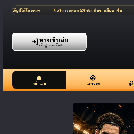
ญชีได้โดยตรง
บริการตลอด 24 ชม. ทีมงานมืออาชีพ
ฝาก-ถอน
ทางเข้าเล่น
เข้าสู่ระบบทันที
หน้าแรก
แทงบอล
คู่
รีวิวเว็บแทงบอลออ