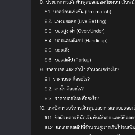
ประเภทการเดิมพันฟุตบอลยอดนิยมบน เว็บพน
บอลก่อนแข่งขัน (Pre-match)
แทงบอลสด (Live Betting)
บอลสูง-ต่ำ (Over/Under)
บอลแฮนดิแคป (Handicap)
บอลเต็ง
บอลสเต็ป (Parlay)
ราคาบอล และ ค่าน้ำ คำนวณอย่างไร?
ราคาบอล คืออะไร?
ค่าน้ำ คืออะไร?
ราคาบอลไหล คืออะไร?
เทคนิคการบริหารเงินทุนและการแทงบอลออน
ข้อผิดพลาดที่นักเดิมพันมักเจอ และวิธีลดค
แทงบอลสเต็ปที่จำนวนคู่มากเกินไปจนเพิ่ม