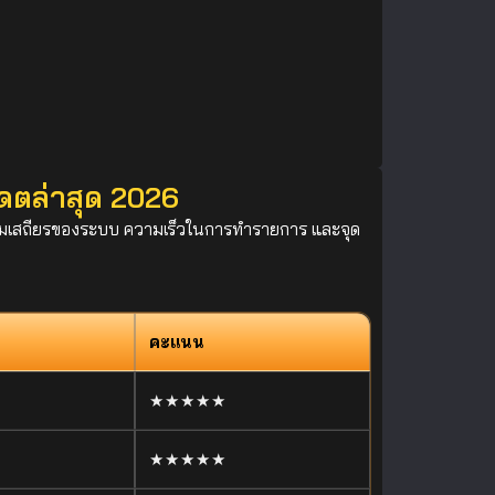
เดตล่าสุด 2026
ามเสถียรของระบบ ความเร็วในการทำรายการ และจุด
คะแนน
★★★★★
★★★★★