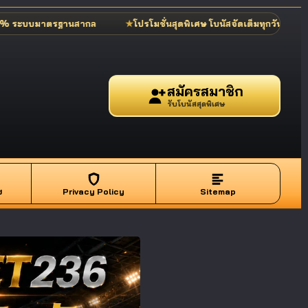
มาตรฐานสากล
โปรโมชั่นสุดพิเศษ โบนัสจัดเต็มทุกวัน
เว็บตร
สมัครสมาชิก
รับโบนัสสุดพิเศษ
ข
Privacy Policy
Sitemap
่านเอเย่นต์ มั่นคง