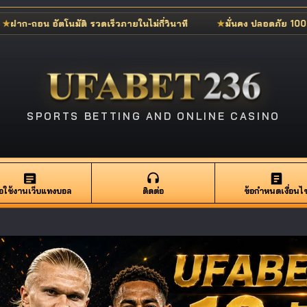
 อัตโนมัติ รวดเร็วภายในไม่กี่วินาที
มั่นคง ปลอดภัย 100% ระบบ
SPORTS BETTING AND ONLINE CASINO
มือใช้งานเว็บแทงบอล
ติดต่อ
ข้อกำหนดเงื่อนไ
นไลน์ 10 อันดับ เว็บตรงไม่ผ
ปลอดภัย จ่ายจริงทุกบิล