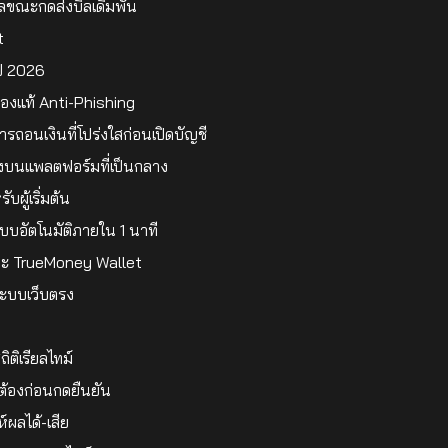
ขณะกดส่งบิลเดิมพัน
t
ปี 2026
ของแท้ Anti-Phishing
ารถอนเงินที่โปร่งใสก่อนเปิดบัญชี
ิงบนแพลตฟอร์มที่เป็นกลาง
ผู้เริ่มต้น
บอัตโนมัติภายใน 1 นาที
 และ TrueMoney Wallet
ะบบเว็บตรง
ติเรียลไทม์
้องก่อนกดยืนยัน
์ผลได้-เสีย