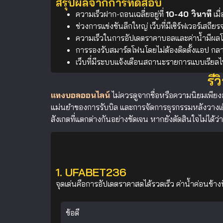
สรุปผลจากการทดสอบ
ความเร็วฝาก-ถอนเฉลี่ยอยู่ที่
10-40 วินาที
เมื
ช่วงการแข่งขันลีกใหญ่ เว็บที่มีเซิร์ฟเวอร์เสถ
ความเร็วในการอัปเดตราคาบอลและค่าน้ำมีผลโด
การรองรับสมาร์ตโฟนโดยไม่ต้องติดตั้งแอป 
เว็บที่มีระบบแจ้งเตือนสถานะรายการแบบเรียล
รี
แทงบอลออนไลน์
ไม่ควรดูจากชื่อหรือความนิยมเพีย
แม่นยำของการรับบิล และการจัดการธุรกรรมหลังวางเดิมพ
สังเกตที่แตกต่างกันอย่างชัดเจน หากยังตัดสินใจไม่ได้ว่
1. UFABET236
จุดเด่นคือการอัปเดตราคาสดได้รวดเร็ว ค่าน้ำค่อนข้
ข้อดี