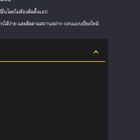
ื่นโดยไม่ต้องติดตั้งแอป
การได้ง่าย และติดตามสถานะฝาก-ถอนแบบเรียลไทม์