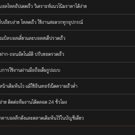
อลไหลอัปเดตเร็ว วิเคราะห์แนวโน้มราคาได้ง่าย
ว็บเรียบง่าย โหลดเร็ว ใช้งานสะดวกทุกอุปกรณ์
ณบิลบอลเดี่ยวและบอลสเต็ปรวดเร็ว
าก-ถอนอัตโนมัติ ปรับยอดรวดเร็ว
บการใช้งานผ่านมือถือเต็มรูปแบบ
น้าเดิมพันไว แม้ใช้อินเทอร์เน็ตความเร็วต่ำ
ง่าย ติดต่อทีมงานได้ตลอด 24 ชั่วโมง
คาบอลลีกดังและตลาดเดิมพันไว้ในบัญชีเดียว