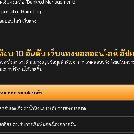
เงินคงเหลือ (Bankroll Management)
sponsible Gambling
บอลออนไลน์ เว็บตรง
ียบ 10 อันดับ เว็บแทงบอลออนไลน์ อัป
วดเร็ว ตารางด้านล่างสรุปข้อมูลสำคัญจากการทดสอบจริง โดยเน้นคว
ษณะการใช้งานได้ง่ายขึ้น
ด่นจากการทดสอบจริง
ดอัปเดตเร็ว ค่าน้ำนิ่ง เหมาะกับการแทงบอลสด
สถียร รองรับการเดิมพันต่อเนื่องตลอดวัน