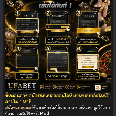
ขั้นตอนการ สมัครแทงบอลออนไลน์ ผ่านระบบอัตโนมัติ
ภายใน 1 นาที
สมัครแทงบอล
ใช้เวลาเพียงไม่กี่ขั้นตอน หากเตรียมข้อมูลให้ครบ
ก็สามารถเริ่มใช้งานได้ทันที