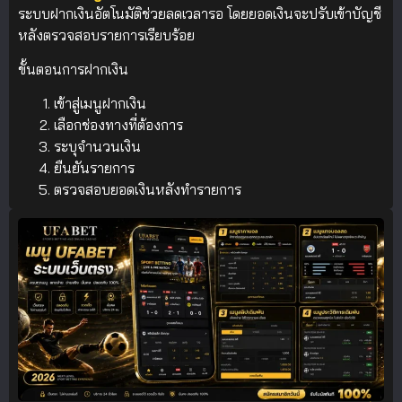
ระบบฝากเงินอัตโนมัติช่วยลดเวลารอ โดยยอดเงินจะปรับเข้าบัญชี
หลังตรวจสอบรายการเรียบร้อย
ขั้นตอนการฝากเงิน
เข้าสู่เมนูฝากเงิน
เลือกช่องทางที่ต้องการ
ระบุจำนวนเงิน
ยืนยันรายการ
ตรวจสอบยอดเงินหลังทำรายการ