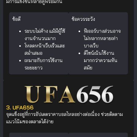
มีการแข่งขันหลายคู่พร้อมกัน
ข้อดี
ข้อควรระวัง
ระบบไม่ค้าง แม้มีผู้ใช้
ฟีเจอร์บางส่วนอาจ
งานจำนวนมาก
ไม่หลากหลายเท่า
โหลดหน้าเว็บเร็วและ
บางเว็บ
สม่ำเสมอ
ดีไซน์เน้นใช้งาน
เหมาะกับการใช้งาน
มากกว่าความทัน
ระยะยาว
สมัย
3. UFA656
จุดแข็งอยู่ที่การอัปเดตราคาบอลไหลอย่างต่อเนื่อง ช่วยติดตาม
แนวโน้มของตลาดได้ง่าย