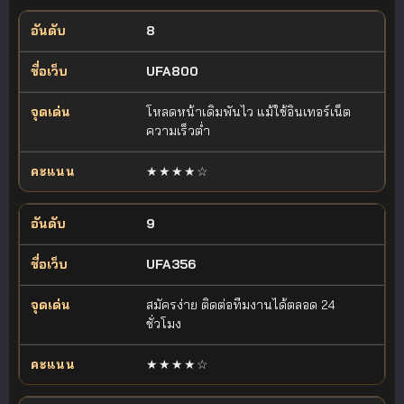
8
UFA800
โหลดหน้าเดิมพันไว แม้ใช้อินเทอร์เน็ต
ความเร็วต่ำ
★★★★☆
9
UFA356
สมัครง่าย ติดต่อทีมงานได้ตลอด 24
ชั่วโมง
★★★★☆