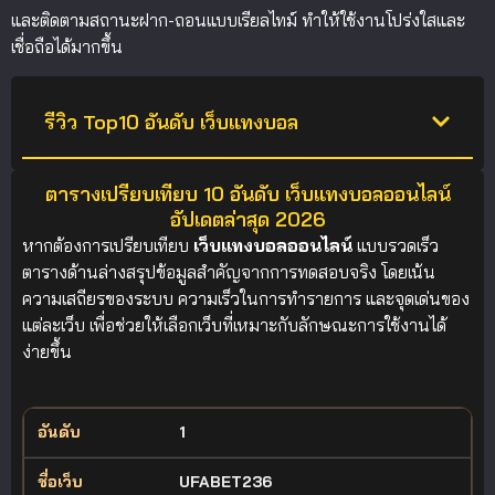
และติดตามสถานะฝาก-ถอนแบบเรียลไทม์ ทำให้ใช้งานโปร่งใสและ
เชื่อถือได้มากขึ้น
รีวิว Top10 อันดับ เว็บแทงบอล
ตารางเปรียบเทียบ 10 อันดับ เว็บแทงบอลออนไลน์
อัปเดตล่าสุด 2026
หากต้องการเปรียบเทียบ
เว็บแทงบอลออนไลน์
แบบรวดเร็ว
ตารางด้านล่างสรุปข้อมูลสำคัญจากการทดสอบจริง โดยเน้น
ความเสถียรของระบบ ความเร็วในการทำรายการ และจุดเด่นของ
แต่ละเว็บ เพื่อช่วยให้เลือกเว็บที่เหมาะกับลักษณะการใช้งานได้
ง่ายขึ้น
1
อันดับ
ชื่อเว็บ
จุดเด่นจากการทดสอบจริง
คะแนน
UFABET236