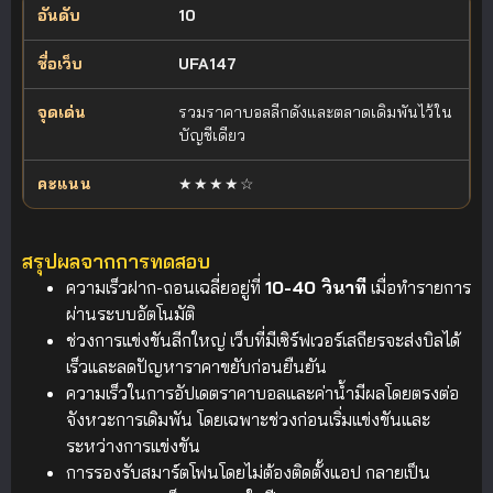
10
UFA147
รวมราคาบอลลีกดังและตลาดเดิมพันไว้ใน
บัญชีเดียว
★★★★☆
สรุปผลจากการทดสอบ
ความเร็วฝาก-ถอนเฉลี่ยอยู่ที่
10-40 วินาที
เมื่อทำรายการ
ผ่านระบบอัตโนมัติ
ช่วงการแข่งขันลีกใหญ่ เว็บที่มีเซิร์ฟเวอร์เสถียรจะส่งบิลได้
เร็วและลดปัญหาราคาขยับก่อนยืนยัน
ความเร็วในการอัปเดตราคาบอลและค่าน้ำมีผลโดยตรงต่อ
จังหวะการเดิมพัน โดยเฉพาะช่วงก่อนเริ่มแข่งขันและ
ระหว่างการแข่งขัน
การรองรับสมาร์ตโฟนโดยไม่ต้องติดตั้งแอป กลายเป็น