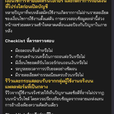
เงื่อนไขการทำยอดเทิร์นโอเวอร์ และกติกาการถอนเงิน
ที่โปร่งใสก่อนเปิดบัญชี
หลายปัญหาที่พบหลังสมัครใช้งานเกิดจากการไม่อ่านรายละเอียด
ของเงื่อนไขการใช้งานตั้งแต่ต้น การตรวจสอบข้อมูลเหล่านี้ล่วง
หน้าจะช่วยลดความเข้าใจคลาดเคลื่อนและป้องกันปัญหาในภาย
หลัง
Checklist ที่ควรตรวจสอบ
มียอดถอนขั้นต่ำหรือไม่
กำหนดจำนวนครั้งในการถอนต่อวันหรือไม่
มีเงื่อนไขยอดเทิร์นโอเวอร์ก่อนถอนเงินหรือไม่
ระบุระยะเวลาการปรับยอดอย่างชัดเจน
มีรายละเอียดค่าธรรมเนียมครบถ้วนหรือไม่
รีวิวและกระแสตอบรับจากกลุ่มผู้ใช้งานจริงบน
แพลตฟอร์มที่เป็นกลาง
รีวิวจากผู้ใช้งานจริงช่วยให้เห็นปัญหาและข้อดีที่อาจไม่ปรากฏ
บนหน้าเว็บไซต์ โดยควรเปรียบเทียบข้อมูลจากหลายแหล่งแทน
การอ้างอิงเพียงความคิดเห็นเดียว