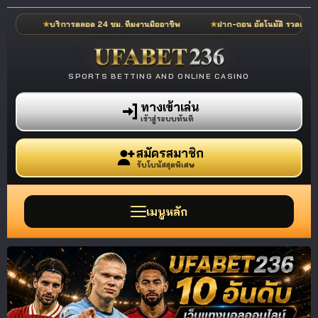
บริการตลอด 24 ชม. ทีมงานมืออาชีพ
ฝาก-ถอน อัตโนมัติ รวดเร็วภายในไม่กี่วินาท
SPORTS BETTING AND ONLINE CASINO
ทางเข้าเล่น
เข้าสู่ระบบทันที
สมัครสมาชิก
รับโบนัสสุดพิเศษ
เมนูหลัก
รีวิวเว็บแทงบอลออนไลน์
10 อันดับ เว็บตรงไม่ผ่าน