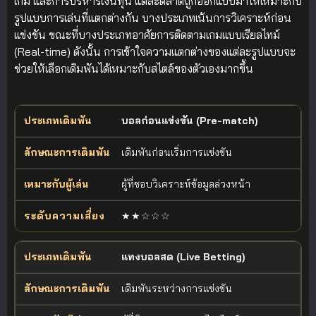
เกม และการบริหารเงินทุน แต่ละตลาดถูกออกแบบมาให้เหมาะกับ
รูปแบบการเล่นที่แตกต่างกัน บางประเภทเน้นการวิเคราะห์ก่อน
แข่งขัน ขณะที่บางประเภทอาศัยการติดตามเกมแบบเรียลไทม์
(Real-time) ดังนั้น การเข้าใจความแตกต่างของแต่ละรูปแบบจะ
ช่วยให้เลือกเดิมพันได้เหมาะกับสไตล์ของตัวเองมากขึ้น
ตารางเปรียบเทียบประเภทการเดิมพันฟุตบอล ลักษณะการเดิมพัน ผู้เล่นท
บอลก่อนแข่งขัน (Pre-match)
ประเภทเดิมพัน
ลักษณะการเดิมพัน
เหมาะกับผู้เล่น
เดิมพันก่อนเริ่มการแข่งขัน
ผู้ที่ชอบวิเคราะห์ข้อมูลล่วงหน้า
★★☆☆☆
แทงบอลสด (Live Betting)
เดิมพันระหว่างการแข่งขัน