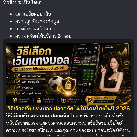
หัวข้อประเมิน ได้แก่
เวลาเฉลี่ยตอบกลับ
ความถูกต้องของข้อมูล
การติดตามแก้ปัญหา
ความพร้อมให้บริการ 24 ชม.
วิธีเลือกเว็บแทงบอล ปลอดภัย ไม่ให้โดนโกงในปี 2026
วิธีเลือกเว็บแทงบอล ปลอดภัย
ไม่ควรพิจารณาแค่โปรโมชั่น
หรืออัตราต่อรอง แต่ควรตรวจสอบความน่าเชื่อถือของเว็บไซต์
ความโปร่งใสของเงื่อนไข และคุณภาพของระบบก่อนสมัครใช้งาน